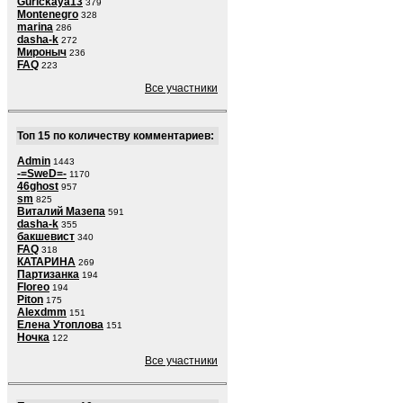
Gurickaya13
379
Montenegro
328
marina
286
dasha-k
272
Мироныч
236
FAQ
223
Все участники
Топ 15 по количеству комментариев:
Admin
1443
-=SweD=-
1170
46ghost
957
sm
825
Виталий Мазепа
591
dasha-k
355
бакшевист
340
FAQ
318
КАТАРИНА
269
Партизанка
194
Floreo
194
Piton
175
Alexdmm
151
Елена Утоплова
151
Ночка
122
Все участники