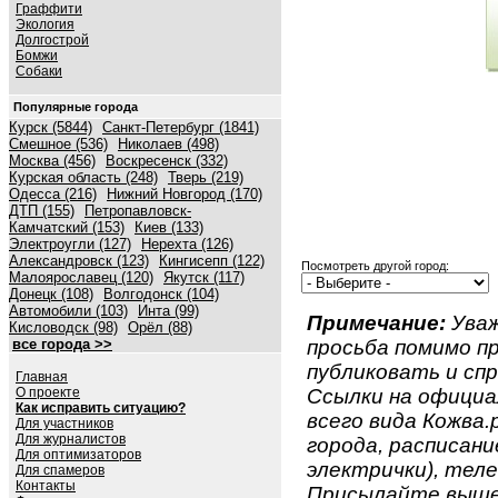
Граффити
Экология
Долгострой
Бомжи
Собаки
Популярные города
Курск (5844)
Санкт-Петербург (1841)
Смешное (536)
Николаев (498)
Москва (456)
Воскресенск (332)
Курская область (248)
Тверь (219)
Одесса (216)
Нижний Новгород (170)
ДТП (155)
Петропавловск-
Камчатский (153)
Киев (133)
Электроугли (127)
Нерехта (126)
Александровск (123)
Кингисепп (122)
Посмотреть другой город:
Малоярославец (120)
Якутск (117)
Донецк (108)
Волгодонск (104)
Автомобили (103)
Инта (99)
Примечание:
Уваж
Кисловодск (98)
Орёл (88)
все города >>
просьба помимо 
публиковать и спр
Главная
О проекте
Ссылки на официа
Как исправить ситуацию?
всего вида Кожва.р
Для участников
Для журналистов
города, расписан
Для оптимизаторов
электрички), теле
Для спамеров
Контакты
Присылайте вышеу