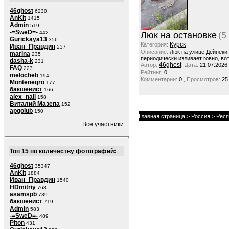
46ghost
6230
AnKit
1415
Admin
519
-=SweD=-
442
Люк на остановке
(5
Gurickaya13
356
Курск
Категория:
Иван_Правдин
237
Описание:
Люк на улице Дейнеки
marina
235
периодически изливает говно, вот
dasha-k
231
46ghost
Автор:
Дата:
21.07.2026
FAQ
223
Рейтинг:
0
melocheb
194
,
Комментарии:
0
Просмотров:
25
Montenegro
177
бакшевист
166
alex_nail
158
Виталий Мазепа
152
apgolub
150
Главная страница
>
Россия
>
Респ
Все участники
Топ 15 по количеству фотографий:
46ghost
35347
AnKit
1884
Иван_Правдин
1540
HDmitriy
768
asamspb
739
бакшевист
719
Admin
583
-=SweD=-
489
Piton
431