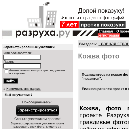
Главная
|
О прое
регистрации
Главная стра
Вы здесь:
Зарегистрированные участники
Имя пользователя:
Кожва фото
Пароль:
Автоматически входить при следующем
посещении
Подпишитесь на новые фот
"нравится":
»
Напомнить мне пароль
Если понравился проект в 
Ещё не участник?
Кожва, фото 
проекте Разрух
правдивые фото
Зарегистрированные участники могут
размещать свои фото, следить за
найти на официал