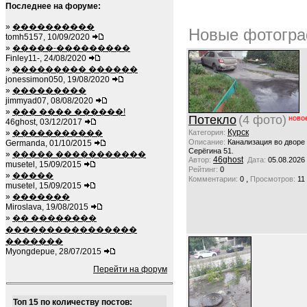
Последнее на форуме:
»
����������
Новые фотогра
tomh5157, 10/09/2020
»
�����-���������
Finley11-, 24/08/2020
»
��������� ������
jonessimon050, 19/08/2020
»
���������
jimmyad07, 08/08/2020
»
��� ���� ������!
Потекло
(4 фото)
ново
46ghost, 03/12/2017
Курск
»
�����������
Категория:
Описание:
Канализация во дворе
Germanda, 01/10/2015
Серёгина 51.
»
����� �����������
46ghost
Автор:
Дата:
05.08.2026
musetel, 15/09/2015
Рейтинг:
0
»
�����
,
Комментарии:
0
Просмотров:
11
musetel, 15/09/2015
»
�������
Miroslava, 19/08/2015
»
�� ��������
����������������
�������
Myongdepue, 28/07/2015
Перейти на форум
Топ 15 по количеству постов: