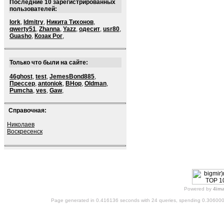
Последние 10 зарегистрированных
пользователей:
lork
,
ldmitry
,
Никита Тихонов
,
qwerty51
,
Zhanna
,
Yazz
,
одесит
,
usr80
,
Guasho
,
Козак Рог
,
Только что были на сайте:
46ghost
,
test
,
JemesBond885
,
Прессер
,
antoniok
,
BHop
,
Oldman
,
Pumcha
,
ves
,
Gaw
,
Справочная:
Николаев
Воскресенск
Powered by
4im
Page generated in 0.416136 seconds with 24 queries, spending 0.30600