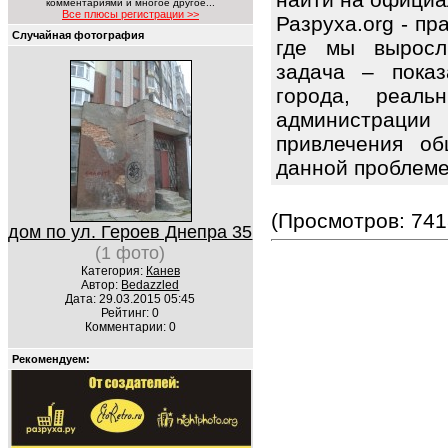
комментариями и многое другое...
Все плюсы регистрации >>
Разруха.org - п
Случайная фотография
где мы выросл
задача – показ
города, реаль
администрац
привлечения об
данной проблем
(Просмотров: 741
дом по ул. Героев Днепра 35
(1 фото)
Категория:
Канев
Автор:
Bedazzled
Дата: 29.03.2015 05:45
Рейтинг: 0
Комментарии: 0
Рекомендуем: