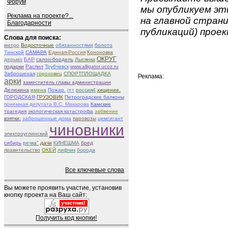
Форум
мы опубликуем эти
Реклама на проекте?...
на главной страни
Благодарности
публикаций) проек
Слова для поиска:
метро
Водосточные
обязанностями
болото
Тинской
САМАРА
Единая-Россия
Кононовка
ОКРУГ
дерьмо
БАР
салон-бордель
Лысянка
подарки
Распил
Трубчевск
www.alligator.ucoz.ru
Заброшеная
гороховец
СПОРТПЛОЩАДКА
Реклама:
арки
заместитель главы администрации
Делюкина
имена
Пожар.
пгт
россия4
хищение.
ГОРОДСКАЯ
ГРУЗОВИК
Петроградские балконы
приемная депутата В.С. Макарова
Камские
трагедия
экологическая катастрофа
забвение
взятки.
заброшенные дома
паровозы
цемгигант
чиновники
электроуглинский
сибирь
речка"
дачи
КИНЕШМА
бред
правительство
ОКЕЙ
лифчик
борода
Все ключевые слова
Вы можете проявить участие, установив
кнопку проекта на Ваш сайт:
Получить код кнопки!