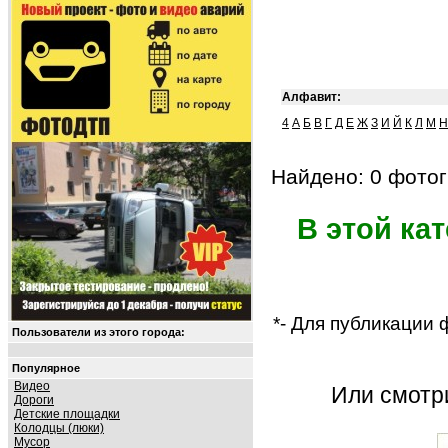
Алфавит:
4
А
Б
В
Г
Д
Е
Ж
З
И
Й
К
Л
М
Н
Найдено: 0 фотог
В этой ка
*- Для публикации
Пользователи из этого города:
Популярное
Видео
Или смот
Дороги
Детские площадки
Колодцы (люки)
Мусор