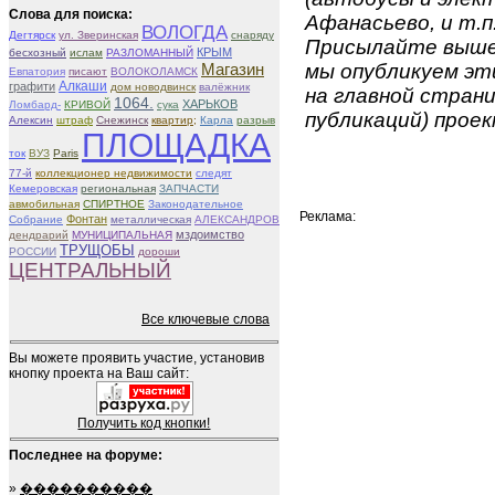
Слова для поиска:
Афанасьево, и т.п
ВОЛОГДА
Дегтярск
ул. Зверинская
снаряду
Присылайте вышеу
КРЫМ
бесхозный
ислам
РАЗЛОМАННЫЙ
Магазин
мы опубликуем эти
Евпатория
писают
ВОЛОКОЛАМСК
Алкаши
графити
дом новодвинск
валёжник
на главной страни
1064.
ХАРЬКОВ
Ломбард-
КРИВОЙ
сука
публикаций) проек
Алексин
штраф
Снежинск
квартир;
Карла
разрыв
ПЛОЩАДКА
ток
ВУЗ
Paris
77-й
коллекционер недвижимости
следят
Кемеровская
региональная
ЗАПЧАСТИ
авмобильная
СПИРТНОЕ
Законодательное
Реклама:
Фонтан
Собрание
металлическая
АЛЕКСАНДРОВ
мздоимство
дендрарий
МУНИЦИПАЛЬНАЯ
ТРУЩОБЫ
РОССИИ
дороши
ЦЕНТРАЛЬНЫЙ
Все ключевые слова
Вы можете проявить участие, установив
кнопку проекта на Ваш сайт:
Получить код кнопки!
Последнее на форуме:
»
����������