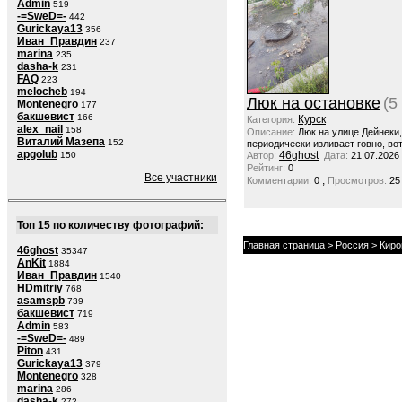
Admin
519
-=SweD=-
442
Gurickaya13
356
Иван_Правдин
237
marina
235
dasha-k
231
FAQ
223
melocheb
194
Люк на остановке
(5
Montenegro
177
бакшевист
166
Курск
Категория:
alex_nail
158
Описание:
Люк на улице Дейнеки
Виталий Мазепа
152
периодически изливает говно, вот
apgolub
46ghost
150
Автор:
Дата:
21.07.2026
Рейтинг:
0
Все участники
,
Комментарии:
0
Просмотров:
25
Топ 15 по количеству фотографий:
Главная страница
>
Россия
>
Киро
46ghost
35347
AnKit
1884
Иван_Правдин
1540
HDmitriy
768
asamspb
739
бакшевист
719
Admin
583
-=SweD=-
489
Piton
431
Gurickaya13
379
Montenegro
328
marina
286
dasha-k
272