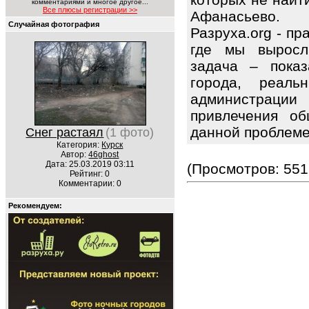
комментариями и многое другое...
Все плюсы регистрации >>
Афанасьево.
Случайная фотография
Разруха.org - п
где мы выросл
задача – показ
города, реаль
администрации
привлечения об
данной проблем
Снег растаял
(1 фото)
Категория:
Курск
Автор:
46ghost
Дата: 25.03.2019 03:11
(Просмотров: 551
Рейтинг: 0
Комментарии: 0
Рекомендуем: