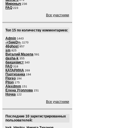
Мироныч
236
FAQ
223
Все участники
Топ 15 по количеству комментариев:
Admin
1443
-=SweD=-
1170
46ghost
957
sm
825
Виталий Мазепа
591
dasha-k
355
бакшевист
340
FAQ
318
КАТАРИНА
269
Партизанка
194
Floreo
194
Piton
175
Alexdmm
151
Елена Утоплова
151
Ночка
122
Все участники
Последние 10 зарегистрированных
пользователей:
lork
,
ldmitry
,
Никита Тихонов
,