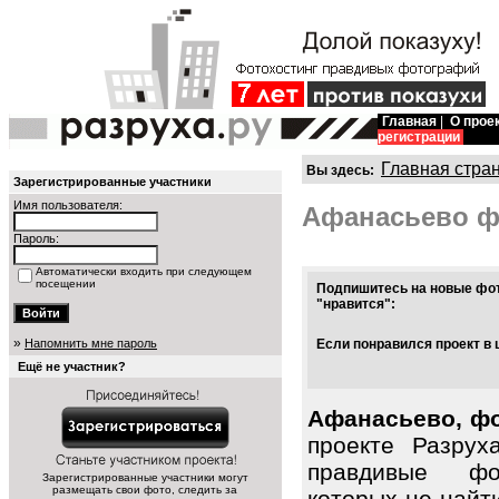
Главная
|
О прое
регистрации
Главная стра
Вы здесь:
Зарегистрированные участники
Имя пользователя:
Афанасьево ф
Пароль:
Автоматически входить при следующем
посещении
Подпишитесь на новые фот
"нравится":
»
Напомнить мне пароль
Если понравился проект в 
Ещё не участник?
Афанасьево, фо
проекте Разрух
правдивые фо
Зарегистрированные участники могут
размещать свои фото, следить за
которых не найт