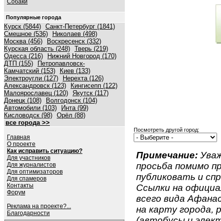
Собаки
Популярные города
Курск (5844)
Санкт-Петербург (1841)
Смешное (536)
Николаев (498)
Москва (456)
Воскресенск (332)
Курская область (248)
Тверь (219)
Одесса (216)
Нижний Новгород (170)
ДТП (155)
Петропавловск-
Камчатский (153)
Киев (133)
Электроугли (127)
Нерехта (126)
Александровск (123)
Кингисепп (122)
Малоярославец (120)
Якутск (117)
Донецк (108)
Волгодонск (104)
Автомобили (103)
Инта (99)
Кисловодск (98)
Орёл (88)
все города >>
Посмотреть другой город:
Главная
О проекте
Как исправить ситуацию?
Примечание:
Уваж
Для участников
просьба помимо 
Для журналистов
Для оптимизаторов
публиковать и спр
Для спамеров
Контакты
Ссылки на официа
Форум
всего вида Афанас
Реклама на проекте?...
на карту города,
Благодарности
(автобусы и элект