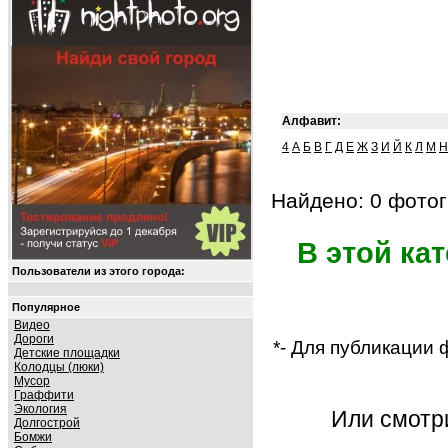
Алфавит:
4
А
Б
В
Г
Д
Е
Ж
З
И
Й
К
Л
М
Н
Найдено: 0 фотог
В этой ка
Пользователи из этого города:
Популярное
Видео
Дороги
*- Для публикации
Детские площадки
Колодцы (люки)
Мусор
Граффити
Экология
Или смот
Долгострой
Бомжи