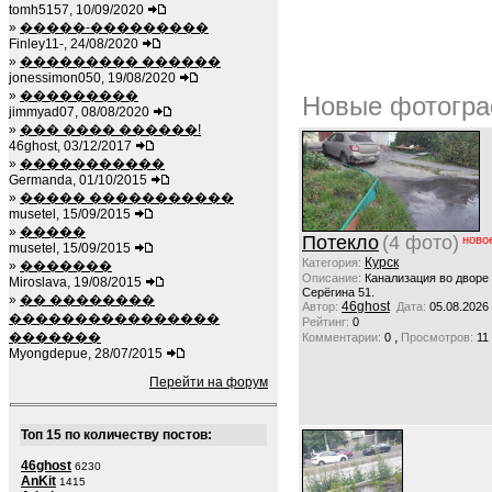
tomh5157, 10/09/2020
»
�����-���������
Finley11-, 24/08/2020
»
��������� ������
jonessimon050, 19/08/2020
»
���������
Новые фотогра
jimmyad07, 08/08/2020
»
��� ���� ������!
46ghost, 03/12/2017
»
�����������
Germanda, 01/10/2015
»
����� �����������
musetel, 15/09/2015
»
�����
Потекло
(4 фото)
ново
musetel, 15/09/2015
Курск
Категория:
»
�������
Описание:
Канализация во дворе
Miroslava, 19/08/2015
Серёгина 51.
»
�� ��������
46ghost
Автор:
Дата:
05.08.2026
����������������
Рейтинг:
0
�������
,
Комментарии:
0
Просмотров:
11
Myongdepue, 28/07/2015
Перейти на форум
Топ 15 по количеству постов:
46ghost
6230
AnKit
1415