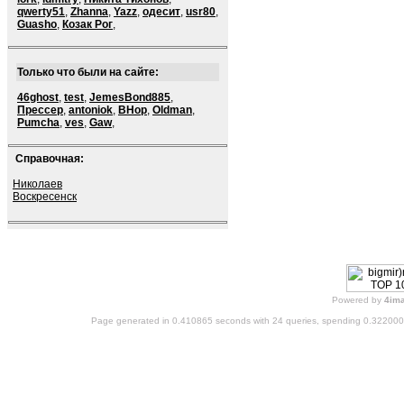
qwerty51
,
Zhanna
,
Yazz
,
одесит
,
usr80
,
Guasho
,
Козак Рог
,
Только что были на сайте:
46ghost
,
test
,
JemesBond885
,
Прессер
,
antoniok
,
BHop
,
Oldman
,
Pumcha
,
ves
,
Gaw
,
Справочная:
Николаев
Воскресенск
Powered by
4im
Page generated in 0.410865 seconds with 24 queries, spending 0.32200