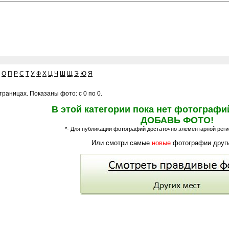
О
П
Р
С
Т
У
Ф
Х
Ц
Ч
Ш
Щ
Э
Ю
Я
раницах. Показаны фото: с 0 по 0.
В этой категории пока нет фотографи
ДОБАВЬ ФОТО!
*- Для публикации фотографий достаточно элементарной регис
Или смотри самые
новые
фотографии други