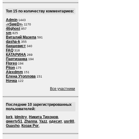
Топ 15 по количеству комментариев:
Admin
1443
-=SweD=-
1170
46ghost
957
sm
825
Виталий Мазепа
591
dasha-k
355
бакшевист
340
FAQ
318
КАТАРИНА
269
Партизанка
194
Floreo
194
Piton
175
Alexdmm
151
Елена Утоплова
151
Ночка
122
Все участники
Последние 10 зарегистрированных
пользователей:
lork
,
ldmitry
,
Никита Тихонов
,
qwerty51
,
Zhanna
,
Yazz
,
одесит
,
usr80
,
Guasho
,
Козак Рог
,