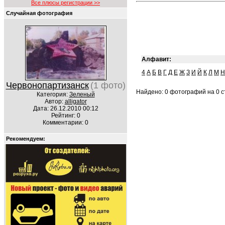
Все плюсы регистрации >>
Случайная фотография
Алфавит:
4
А
Б
В
Г
Д
Е
Ж
З
И
Й
К
Л
М
Н
Червонопартизанск
(1 фото)
Найдено: 0 фотографий на 0 ст
Категория:
Зеленый
Автор:
alligator
Дата: 26.12.2010 00:12
Рейтинг: 0
Комментарии: 0
Рекомендуем: