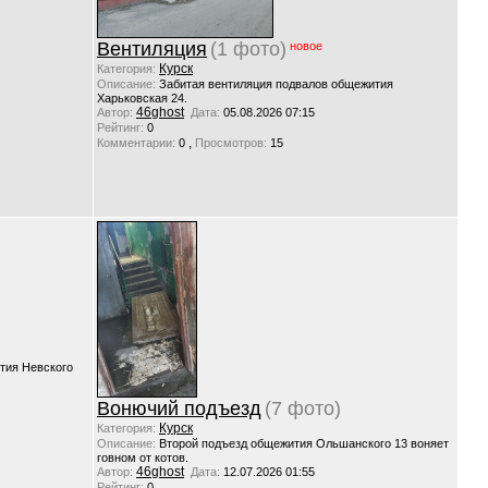
Вентиляция
(1 фото)
новое
Курск
Категория:
Описание:
Забитая вентиляция подвалов общежития
Харьковская 24.
46ghost
Автор:
Дата:
05.08.2026 07:15
Рейтинг:
0
,
Комментарии:
0
Просмотров:
15
тия Невского
Вонючий подъезд
(7 фото)
Курск
Категория:
Описание:
Второй подъезд общежития Ольшанского 13 воняет
говном от котов.
46ghost
Автор:
Дата:
12.07.2026 01:55
Рейтинг:
0