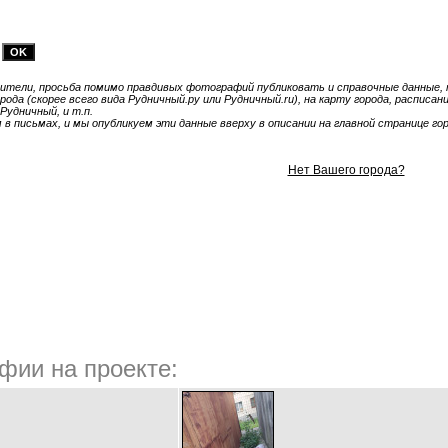
тели, просьба помимо правдивых фотографий публиковать и справочные данные, т
ода (скорее всего вида Рудничный.ру или Рудничный.ru), на карту города, расписа
Рудничный, и т.п.
 письмах, и мы опубликуем эти данные вверху в описании на главной странице гор
Нет Вашего города?
фии на проекте: