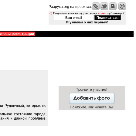
Разруха.org на проектах:
(!)
Подпишись на нашу рассылку
новых
публикаций!
И узнавай о них первым!
люсы регистрации
ии Рудничный, которых не
альное состояние города,
ания к данной проблеме.