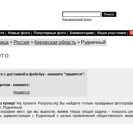
Расширенный поиск
кте
|
Новые фото
|
Популярные фото
|
Комментарии
|
Наши участники
|
П
ница
>
Россия
>
Кировская область
> Рудничный
ото
 с доставкой в фейсбук - нажмите "нравится":
целом - нажмите:
Нравится
з купюр!
На проекте Разруха.org Вы найдете только правдивые фотограф
г. Рудничный.
тографии мест, где мы выросли, живём. Наша общая задача – показать ре
ы администрации г. Рудничный с целью привлечения общественного вним