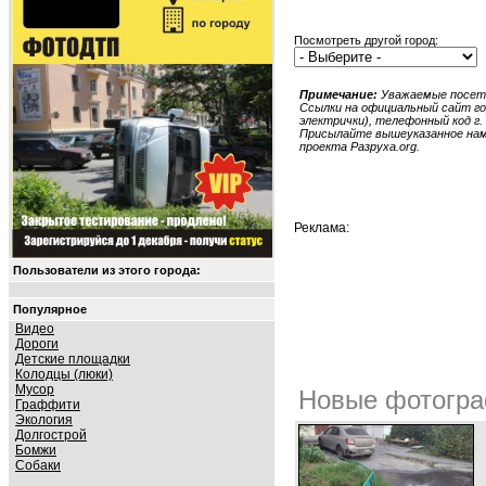
Посмотреть другой город:
Примечание:
Уважаемые посети
Ссылки на официальный сайт гор
электрички), телефонный код г. 
Присылайте вышеуказанное нам в
проекта Разруха.org.
Реклама:
Пользователи из этого города:
Популярное
Видео
Дороги
Детские площадки
Колодцы (люки)
Мусор
Новые фотогра
Граффити
Экология
Долгострой
Бомжи
Собаки