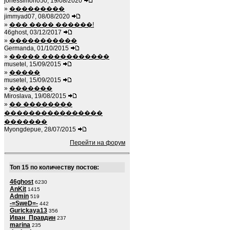
jonessimon050, 19/08/2020
»
���������
jimmyad07, 08/08/2020
»
��� ���� ������!
46ghost, 03/12/2017
»
�����������
Germanda, 01/10/2015
»
����� �����������
musetel, 15/09/2015
»
�����
musetel, 15/09/2015
»
�������
Miroslava, 19/08/2015
»
�� ��������
����������������
�������
Myongdepue, 28/07/2015
Перейти на форум
Топ 15 по количеству постов:
46ghost
6230
AnKit
1415
Admin
519
-=SweD=-
442
Gurickaya13
356
Иван_Правдин
237
marina
235