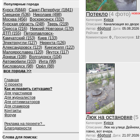
Популярные города
Курск (5844)
Санкт-Петербург (1841)
Потекло
(4 фото)
ново
Смешное (536)
Николаев (498)
Москва (456)
Воскресенск (332)
Курск
Категория:
Курская область (248)
Тверь (219)
Описание:
Канализация во дворе
Одесса (216)
Нижний Новгород (170)
46ghost
Автор:
Дата:
05.08.2026
ДТП (155)
Петропавловск-
Рейтинг:
0
,
Комментарии:
0
Просмотров:
12
Камчатский (153)
Киев (133)
Электроугли (127)
Нерехта (126)
Александровск (123)
Кингисепп (122)
Малоярославец (120)
Якутск (117)
Донецк (108)
Волгодонск (104)
Автомобили (103)
Инта (99)
Кисловодск (98)
Орёл (88)
все города >>
Главная
О проекте
Как исправить ситуацию?
Для участников
Для журналистов
Для оптимизаторов
Для спамеров
Контакты
Форум
Люк на остановке
(5
Курск
Категория:
Реклама на проекте?...
Описание:
Люк на улице Дейнеки
Благодарности
говно, вот вчера.
46ghost
Автор:
Дата:
21.07.2026
Слова для поиска:
Рейтинг:
0