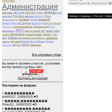
ДОРОЖКА
,
Комментарии:
0
Просмотров:
26
Администрация
парковка
ДЕТСКИЕ
ШАТУРА
хутор
ФРЯНОВО
про
Реклама
Главная страница
>
Россия
>
Киро
шаговой
метель
моется
Губкин
Демотиватор
КАПКАН
Пойма
ВЫШНИЙ
Территория
Амстердам
красота
донести
героев
Донбасс
ул.Космонавтов
Дзержинский
№77
ЖКХ
водоканал
долгосторой
307
station
ВВЦ
собор
ЖЕЛЕЗНАЯ
ржавый
право
Эльбан
АЗС
Плитка
пьёт
чиновники-копрофилы.
заселени
алкаш
детсакя
Богородицк
Пейзаж
Гарлем
Счастье
вируса
АВТИС
Карелия
Все ключевые слова
Вы можете проявить участие, установив
кнопку проекта на Ваш сайт:
Получить код кнопки!
Последнее на форуме:
»
����������
tomh5157, 10/09/2020
»
�����-���������
Finley11-, 24/08/2020
»
��������� ������