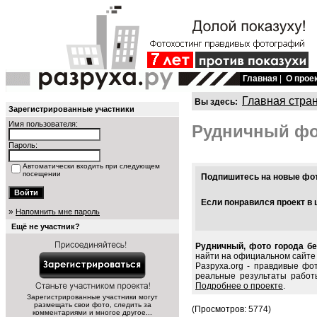
Главная
|
О прое
Главная стра
Вы здесь:
Зарегистрированные участники
Имя пользователя:
Рудничный ф
Пароль:
Автоматически входить при следующем
посещении
Подпишитесь на новые фото
Если понравился проект в 
»
Напомнить мне пароль
Ещё не участник?
Рудничный, фото города бе
найти на официальном сайте 
Разруха.org - правдивые фо
реальные результаты работ
Подробнее о проекте
.
Зарегистрированные участники могут
размещать свои фото, следить за
(Просмотров: 5774)
комментариями и многое другое...