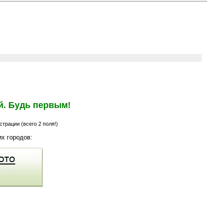
й. Будь первым!
трации (всего 2 поля!)
х городов: