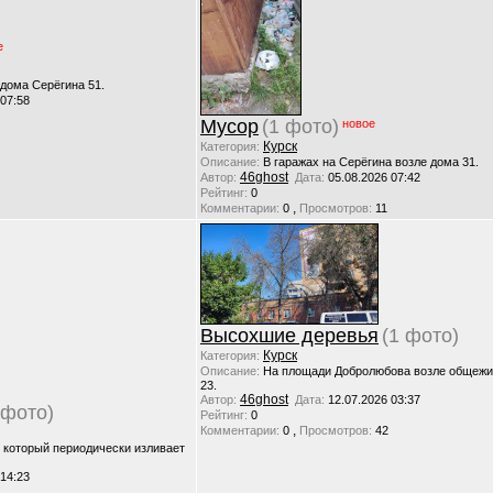
е
 дома Серёгина 51.
 07:58
Мусор
(1 фото)
новое
Курск
Категория:
Описание:
В гаражах на Серёгина возле дома 31.
46ghost
Автор:
Дата:
05.08.2026 07:42
Рейтинг:
0
,
Комментарии:
0
Просмотров:
11
Высохшие деревья
(1 фото)
Курск
Категория:
Описание:
На площади Добролюбова возле общежи
23.
46ghost
Автор:
Дата:
12.07.2026 03:37
 фото)
Рейтинг:
0
,
Комментарии:
0
Просмотров:
42
, который периодически изливает
 14:23