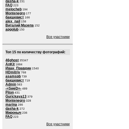
dasha-k
231
FAQ
223
melocheb
194
Montenegro
177
бакшевист
166
alex_nail
158
Виталий Мазепа
152
apgolub
150
Все участники
Топ 15 по количеству фотографий:
46ghost
35347
AnKit
1884
Иван_Правдин
1540
HDmitriy
768
asamspb
739
бакшевист
719
Admin
583
-=SweD=-
489
Piton
431
Gurickaya13
379
Montenegro
328
marina
286
dasha-k
272
Мироныч
236
FAQ
223
Все участники