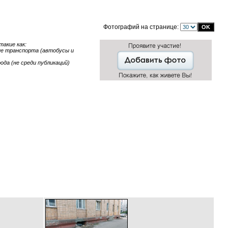
Фотографий на странице:
акие как:
ние транспорта (автобусы и
ода (не среди публикаций)