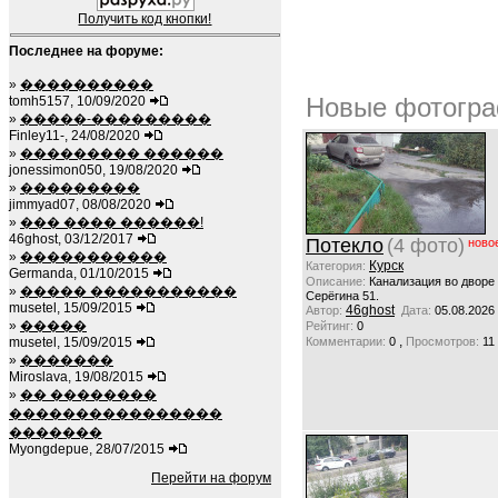
Получить код кнопки!
Последнее на форуме:
»
����������
Новые фотогра
tomh5157, 10/09/2020
»
�����-���������
Finley11-, 24/08/2020
»
��������� ������
jonessimon050, 19/08/2020
»
���������
jimmyad07, 08/08/2020
»
��� ���� ������!
46ghost, 03/12/2017
Потекло
(4 фото)
ново
»
�����������
Курск
Категория:
Germanda, 01/10/2015
Описание:
Канализация во дворе
»
����� �����������
Серёгина 51.
musetel, 15/09/2015
46ghost
Автор:
Дата:
05.08.2026
»
�����
Рейтинг:
0
,
musetel, 15/09/2015
Комментарии:
0
Просмотров:
11
»
�������
Miroslava, 19/08/2015
»
�� ��������
����������������
�������
Myongdepue, 28/07/2015
Перейти на форум