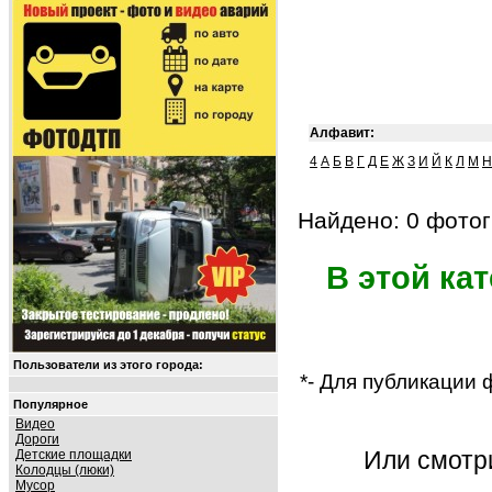
Алфавит:
4
А
Б
В
Г
Д
Е
Ж
З
И
Й
К
Л
М
Н
Найдено: 0 фотог
В этой ка
Пользователи из этого города:
*- Для публикации
Популярное
Видео
Дороги
Или смот
Детские площадки
Колодцы (люки)
Мусор