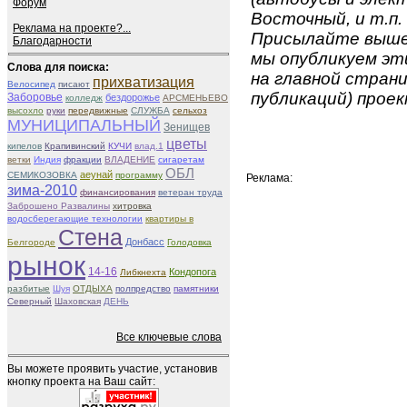
Форум
Восточный, и т.п.
Реклама на проекте?...
Присылайте вышеу
Благодарности
мы опубликуем эти
Слова для поиска:
на главной страни
прихватизация
Велосипед
писают
публикаций) проек
Заборовье
бездорожье
колледж
АРСМЕНЬЕВО
высохло
руки
передвижные
СЛУЖБА
сельхоз
МУНИЦИПАЛЬНЫЙ
Зенищев
цветы
кипелов
Крапивинский
КУЧИ
влад.1
ветки
Индия
фракции
ВЛАДЕНИЕ
сигаретам
ОБЛ
aeунай
СЕМИКОЗОВКА
программу
Реклама:
зима-2010
финансирования
ветеран труда
Заброшено Развалины
хитровка
водосберегающие технологии
квартиры в
Стена
Донбасс
Белгороде
Голодовка
рынок
14-16
Кондопога
Либкнехта
разбитые
Шуя
ОТДЫХА
полпредство
памятники
Северный
Шаховская
ДЕНЬ
Все ключевые слова
Вы можете проявить участие, установив
кнопку проекта на Ваш сайт: