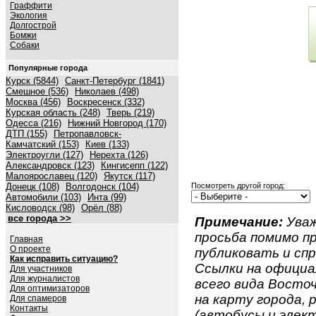
Граффити
Экология
Долгострой
Бомжи
Собаки
Популярные города
Курск (5844)
Санкт-Петербург (1841)
Смешное (536)
Николаев (498)
Москва (456)
Воскресенск (332)
Курская область (248)
Тверь (219)
Одесса (216)
Нижний Новгород (170)
ДТП (155)
Петропавловск-
Камчатский (153)
Киев (133)
Электроугли (127)
Нерехта (126)
Александровск (123)
Кингисепп (122)
Малоярославец (120)
Якутск (117)
Донецк (108)
Волгодонск (104)
Посмотреть другой город:
Автомобили (103)
Инта (99)
Кисловодск (98)
Орёл (88)
все города >>
Примечание:
Уваж
просьба помимо 
Главная
О проекте
публиковать и спр
Как исправить ситуацию?
Ссылки на официа
Для участников
Для журналистов
всего вида Восточ
Для оптимизаторов
на карту города,
Для спамеров
Контакты
(автобусы и элект