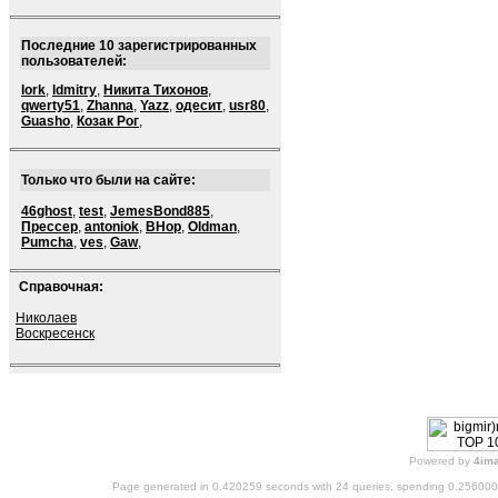
Последние 10 зарегистрированных
пользователей:
lork
,
ldmitry
,
Никита Тихонов
,
qwerty51
,
Zhanna
,
Yazz
,
одесит
,
usr80
,
Guasho
,
Козак Рог
,
Только что были на сайте:
46ghost
,
test
,
JemesBond885
,
Прессер
,
antoniok
,
BHop
,
Oldman
,
Pumcha
,
ves
,
Gaw
,
Справочная:
Николаев
Воскресенск
Powered by
4im
Page generated in 0.420259 seconds with 24 queries, spending 0.25600