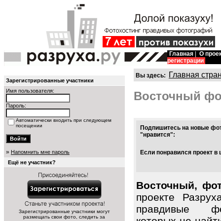
Главная
|
О прое
регистрации
Главная стра
Вы здесь:
Зарегистрированные участники
Имя пользователя:
Восточный фо
Пароль:
Автоматически входить при следующем
посещении
Подпишитесь на новые фот
"нравится":
»
Напомнить мне пароль
Если понравился проект в 
Ещё не участник?
Восточный, фот
проекте Разрух
правдивые фо
Зарегистрированные участники могут
размещать свои фото, следить за
которых не найт