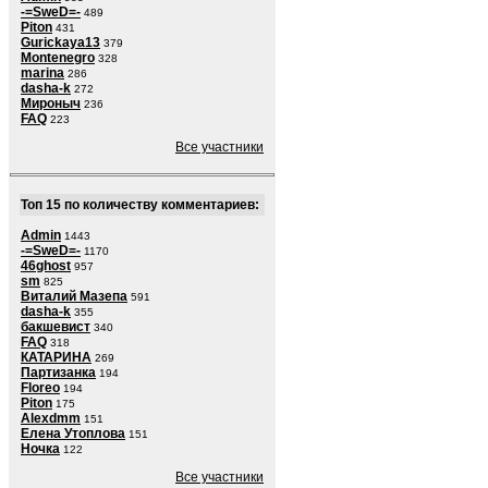
-=SweD=-
489
Piton
431
Gurickaya13
379
Montenegro
328
marina
286
dasha-k
272
Мироныч
236
FAQ
223
Все участники
Топ 15 по количеству комментариев:
Admin
1443
-=SweD=-
1170
46ghost
957
sm
825
Виталий Мазепа
591
dasha-k
355
бакшевист
340
FAQ
318
КАТАРИНА
269
Партизанка
194
Floreo
194
Piton
175
Alexdmm
151
Елена Утоплова
151
Ночка
122
Все участники