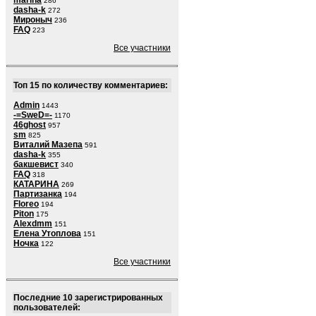
marina
286
dasha-k
272
Мироныч
236
FAQ
223
Все участники
Топ 15 по количеству комментариев:
Admin
1443
-=SweD=-
1170
46ghost
957
sm
825
Виталий Мазепа
591
dasha-k
355
бакшевист
340
FAQ
318
КАТАРИНА
269
Партизанка
194
Floreo
194
Piton
175
Alexdmm
151
Елена Утоплова
151
Ночка
122
Все участники
Последние 10 зарегистрированных
пользователей: