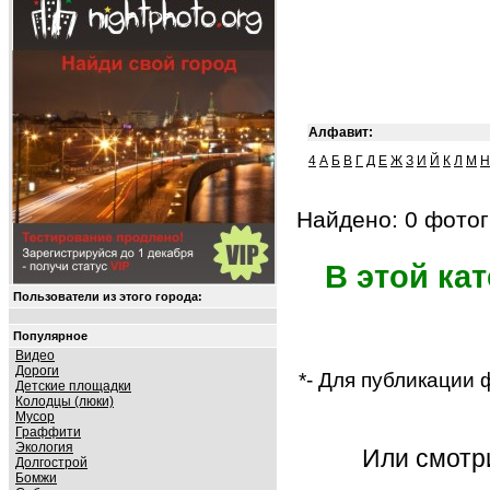
Алфавит:
4
А
Б
В
Г
Д
Е
Ж
З
И
Й
К
Л
М
Н
Найдено: 0 фотог
В этой ка
Пользователи из этого города:
Популярное
Видео
Дороги
*- Для публикации
Детские площадки
Колодцы (люки)
Мусор
Граффити
Экология
Или смот
Долгострой
Бомжи