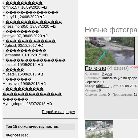
»
����������
tomh5157, 10/09/2020
»
�����-���������
Finley11-, 24/08/2020
»
��������� ������
jonessimon050, 19/08/2020
Новые фотогра
»
���������
jimmyad07, 08/08/2020
»
��� ���� ������!
46ghost, 03/12/2017
»
�����������
Germanda, 01/10/2015
»
����� �����������
musetel, 15/09/2015
Потекло
(4 фото)
ново
»
�����
Курск
Категория:
musetel, 15/09/2015
Описание:
Канализация во дворе
»
�������
Серёгина 51.
Miroslava, 19/08/2015
46ghost
Автор:
Дата:
05.08.2026
»
�� ��������
Рейтинг:
0
����������������
,
Комментарии:
0
Просмотров:
11
�������
Myongdepue, 28/07/2015
Перейти на форум
Топ 15 по количеству постов:
46ghost
6230