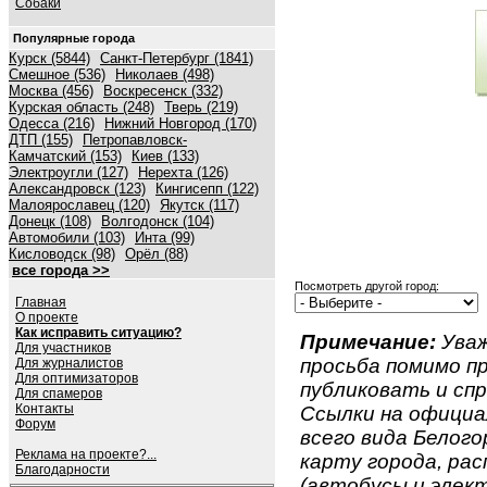
Собаки
Популярные города
Курск (5844)
Санкт-Петербург (1841)
Смешное (536)
Николаев (498)
Москва (456)
Воскресенск (332)
Курская область (248)
Тверь (219)
Одесса (216)
Нижний Новгород (170)
ДТП (155)
Петропавловск-
Камчатский (153)
Киев (133)
Электроугли (127)
Нерехта (126)
Александровск (123)
Кингисепп (122)
Малоярославец (120)
Якутск (117)
Донецк (108)
Волгодонск (104)
Автомобили (103)
Инта (99)
Кисловодск (98)
Орёл (88)
все города >>
Посмотреть другой город:
Главная
О проекте
Как исправить ситуацию?
Примечание:
Уваж
Для участников
просьба помимо 
Для журналистов
Для оптимизаторов
публиковать и спр
Для спамеров
Контакты
Ссылки на официа
Форум
всего вида Белогор
Реклама на проекте?...
карту города, ра
Благодарности
(автобусы и элект