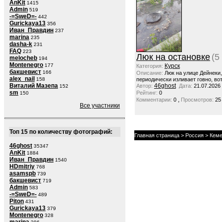
AnKit
1415
Admin
519
-=SweD=-
442
Gurickaya13
356
Иван_Правдин
237
marina
235
dasha-k
231
FAQ
223
Люк на остановке
(5
melocheb
194
Montenegro
177
Курск
Категория:
бакшевист
166
Описание:
Люк на улице Дейнеки
alex_nail
158
периодически изливает говно, вот
Виталий Мазепа
46ghost
Автор:
Дата:
21.07.2026
152
sm
Рейтинг:
0
150
,
Комментарии:
0
Просмотров:
25
Все участники
Топ 15 по количеству фотографий:
Главная страница
>
Россия
>
Кеме
46ghost
35347
AnKit
1884
Иван_Правдин
1540
HDmitriy
768
asamspb
739
бакшевист
719
Admin
583
-=SweD=-
489
Piton
431
Gurickaya13
379
Montenegro
328