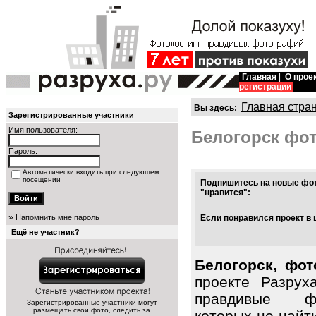
Главная
|
О прое
регистрации
Главная стра
Вы здесь:
Зарегистрированные участники
Имя пользователя:
Белогорск фо
Пароль:
Автоматически входить при следующем
посещении
Подпишитесь на новые фот
"нравится":
»
Напомнить мне пароль
Если понравился проект в 
Ещё не участник?
Белогорск, фот
проекте Разрух
правдивые фо
Зарегистрированные участники могут
размещать свои фото, следить за
которых не найт