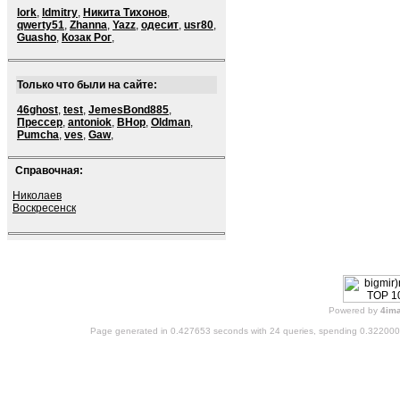
lork
,
ldmitry
,
Никита Тихонов
,
qwerty51
,
Zhanna
,
Yazz
,
одесит
,
usr80
,
Guasho
,
Козак Рог
,
Только что были на сайте:
46ghost
,
test
,
JemesBond885
,
Прессер
,
antoniok
,
BHop
,
Oldman
,
Pumcha
,
ves
,
Gaw
,
Справочная:
Николаев
Воскресенск
Powered by
4im
Page generated in 0.427653 seconds with 24 queries, spending 0.32200