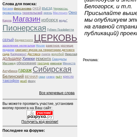
Слова для поиска:
Белогорск, и т.п.
Китаев
фирсановка
ОКЕЙ
ВЪЕЗД
Черкассы.
Присылайте вышеу
Окно
провалилось
троепольский
хрень
Маслоцех
Магазин
мы опубликуем эти
изборск
Карла
воды"
Пионерская
на главной страни
Губкин Граффитти
публикаций) проек
ЦЕРКОВЬ
СЕРЫЙ
бюджетного
заселение нелегалов
House
ракетное урочище
подарки
сжигают мусор на территории детского
сада
Капремонт
Дегтярск
лампа
воробей
Николая
Химки
ДОЛЬЩИКИ
РЕМОНТА
Скандалы
Реклама:
образование
Магомед
тротаур
именем
Министр
Сибирская
гараж
Ахтубинск
Белинский
кресло
ВЕЧНАЯ
сваи
север
пьёт
таксофон
краб
фору
Все ключевые слова
Вы можете проявить участие, установив
кнопку проекта на Ваш сайт:
Получить код кнопки!
Последнее на форуме: