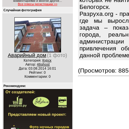
комментариями и многое другое...
Все плюсы регистрации >>
Белогорск.
Случайная фотография
Разруха.org - п
где мы выросл
задача – показ
города, реаль
администрации
привлечения об
данной проблем
Аварийный дом
(1 фото)
Категория:
Курск
Автор:
46ghost
Дата: 03.08.2014 16:01
(Просмотров: 885
Рейтинг: 0
Комментарии: 0
Рекомендуем: