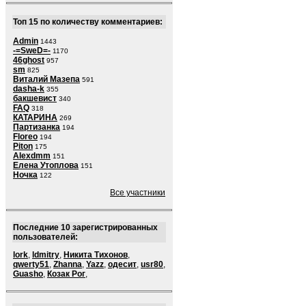
Топ 15 по количеству комментариев:
Admin
1443
-=SweD=-
1170
46ghost
957
sm
825
Виталий Мазепа
591
dasha-k
355
бакшевист
340
FAQ
318
КАТАРИНА
269
Партизанка
194
Floreo
194
Piton
175
Alexdmm
151
Елена Утоплова
151
Ночка
122
Все участники
Последние 10 зарегистрированных
пользователей:
lork
,
ldmitry
,
Никита Тихонов
,
qwerty51
,
Zhanna
,
Yazz
,
одесит
,
usr80
,
Guasho
,
Козак Рог
,