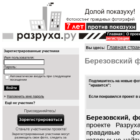
Главная
|
О прое
регистрации
Главная стра
Вы здесь:
Зарегистрированные участники
Имя пользователя:
Березовский 
Пароль:
Автоматически входить при следующем
посещении
Подпишитесь на новые фот
"нравится":
»
Напомнить мне пароль
Если понравился проект в 
Ещё не участник?
Березовский, ф
проекте Разрух
правдивые фот
Зарегистрированные участники могут
размещать свои фото, следить за
которых не найт