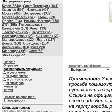
Популярные города
Курск (5844)
Санкт-Петербург (1841)
Смешное (536)
Николаев (498)
Москва (456)
Воскресенск (332)
Курская область (248)
Тверь (219)
Одесса (216)
Нижний Новгород (170)
ДТП (155)
Петропавловск-
Камчатский (153)
Киев (133)
Электроугли (127)
Нерехта (126)
Александровск (123)
Кингисепп (122)
Малоярославец (120)
Якутск (117)
Донецк (108)
Волгодонск (104)
Автомобили (103)
Инта (99)
Кисловодск (98)
Орёл (88)
все города >>
Главная
О проекте
Посмотреть другой город:
Как исправить ситуацию?
Для участников
Для журналистов
Примечание:
Уваж
Для оптимизаторов
Для спамеров
просьба помимо 
Контакты
публиковать и спр
Форум
Ссылки на официа
Реклама на проекте?...
всего вида Березов
Благодарности
на карту города,
Слова для поиска:
(автобусы и элект
ЗАКРЫТЫЙ
ПЛОЩАДЬ
часовня
взятки.
пути