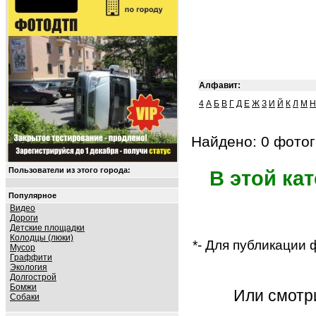
Алфавит:
4
А
Б
В
Г
Д
Е
Ж
З
И
Й
К
Л
М
Н
Найдено: 0 фотог
Пользователи из этого города:
В этой ка
Популярное
Видео
Дороги
Детские площадки
Колодцы (люки)
*- Для публикации
Мусор
Граффити
Экология
Долгострой
Бомжи
Или смот
Собаки