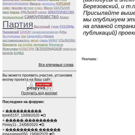
финансирование
Марата
диоксины
КУРСКАЯ
Березовский, и т.п
совет
проспек
ветхое
откат.
Минск
СБЕРБАНК
Присылайте вышеу
панк
ураган
УДЕЛЬНАЯ
серое
ЭЛЕКТРИЧЕСТВА
самоуправство
промышленый
Хохол
мы опубликуем эти
Партия
на главной страни
Восточный
турки
РУХЛЯДЬ
публикаций) проек
Парковский
САЛОН
гаражная-комисия
Дубы
крыша
бездорожье
бак
Середейск
реставрировалось
пятно
сдать
МИФИ
УЛЬЯНОВА
Юрковичи
застройка
петровско
Маневичи
Жовтневая
КУЛЬТУРА
ПЕТРОГРАДСКОЙ
павильон
качели
БУДКА
Реклама:
Все ключевые слова
Вы можете проявить участие, установив
кнопку проекта на Ваш сайт:
Получить код кнопки!
Последнее на форуме:
»
����������
tomh5157, 10/09/2020
»
�����-���������
Finley11-, 24/08/2020
»
��������� ������
jonessimon050, 19/08/2020