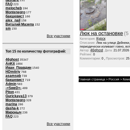
dasha-k
231
FAQ
223
melocheb
194
Montenegro
177
бакшевист
166
alex_nail
158
Виталий Мазепа
152
sm
150
Люк на остановке
(5
Все участники
Курск
Категория:
Описание:
Люк на улице Дейнеки
периодически изливает говно, вот
46ghost
Автор:
Дата:
21.07.2026
Топ 15 по количеству фотографий:
Рейтинг:
0
,
Комментарии:
0
Просмотров:
25
46ghost
35347
AnKit
1884
Иван_Правдин
1540
HDmitriy
768
asamspb
739
Главная страница
>
Россия
>
Кеме
бакшевист
719
Admin
583
-=SweD=-
489
Piton
431
Gurickaya13
379
Montenegro
328
marina
286
dasha-k
272
Мироныч
236
FAQ
223
Все участники