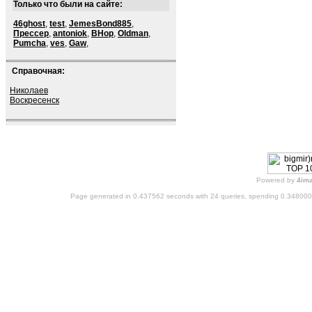
Только что были на сайте:
46ghost
,
test
,
JemesBond885
,
Прессер
,
antoniok
,
BHop
,
Oldman
,
Pumcha
,
ves
,
Gaw
,
Справочная:
Николаев
Воскресенск
Powered by
4im
Page generated in 0.437562 seconds with 24 queries, spending 0.34800