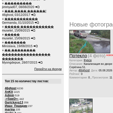
»
���������
jimmyad07, 08/08/2020
»
��� ���� ������!
46ghost, 03/12/2017
»
�����������
Germanda, 01/10/2015
Новые фотогра
»
����� �����������
musetel, 15/09/2015
»
�����
musetel, 15/09/2015
»
�������
Miroslava, 19/08/2015
»
�� ��������
����������������
Потекло
(4 фото)
ново
�������
Курск
Категория:
Myongdepue, 28/07/2015
Описание:
Канализация во дворе
Серёгина 51.
Перейти на форум
46ghost
Автор:
Дата:
05.08.2026
Рейтинг:
0
,
Комментарии:
0
Просмотров:
11
Топ 15 по количеству постов:
46ghost
6230
AnKit
1415
Admin
519
-=SweD=-
442
Gurickaya13
356
Иван_Правдин
237
marina
235