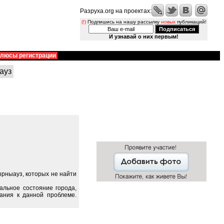
Разруха.org на проектах:
(!)
Подпишись на нашу рассылку
новых
публикаций!
И узнавай о них первым!
люсы регистрации
ауз
рныауз, которых не найти
альное состояние города,
ания к данной проблеме.