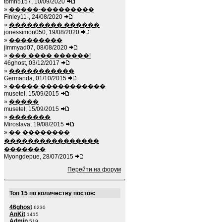
tomh5157, 10/09/2020
»
�����-���������
Finley11-, 24/08/2020
»
��������� ������
jonessimon050, 19/08/2020
»
���������
jimmyad07, 08/08/2020
»
��� ���� ������!
46ghost, 03/12/2017
»
�����������
Germanda, 01/10/2015
»
����� �����������
musetel, 15/09/2015
»
�����
musetel, 15/09/2015
»
�������
Miroslava, 19/08/2015
»
�� ��������
����������������
�������
Myongdepue, 28/07/2015
Перейти на форум
Топ 15 по количеству постов:
46ghost
6230
AnKit
1415
Admin
519