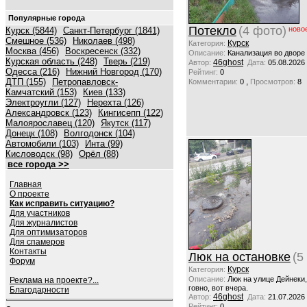
Популярные города
Потекло
(4 фото)
ново
Курск (5844)
Санкт-Петербург (1841)
Смешное (536)
Николаев (498)
Курск
Категория:
Москва (456)
Воскресенск (332)
Описание:
Канализация во дворе
Курская область (248)
Тверь (219)
46ghost
Автор:
Дата:
05.08.2026
Одесса (216)
Нижний Новгород (170)
Рейтинг:
0
ДТП (155)
Петропавловск-
,
Комментарии:
0
Просмотров:
8
Камчатский (153)
Киев (133)
Электроугли (127)
Нерехта (126)
Александровск (123)
Кингисепп (122)
Малоярославец (120)
Якутск (117)
Донецк (108)
Волгодонск (104)
Автомобили (103)
Инта (99)
Кисловодск (98)
Орёл (88)
все города >>
Главная
О проекте
Как исправить ситуацию?
Для участников
Для журналистов
Для оптимизаторов
Для спамеров
Контакты
Люк на остановке
(5
Форум
Курск
Категория:
Описание:
Люк на улице Дейнеки
Реклама на проекте?...
говно, вот вчера.
Благодарности
46ghost
Автор:
Дата:
21.07.2026
Рейтинг:
0