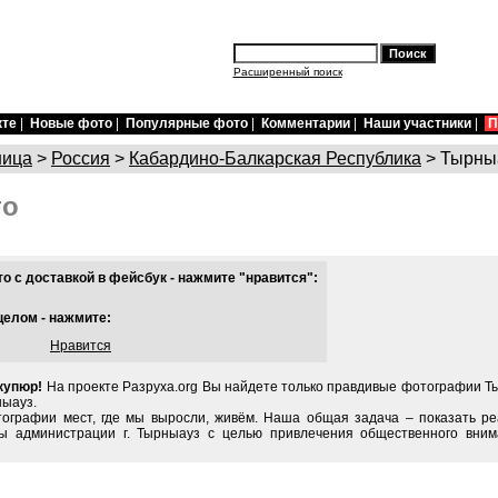
Расширенный поиск
кте
|
Новые фото
|
Популярные фото
|
Комментарии
|
Наши участники
|
П
ница
>
Россия
>
Кабардино-Балкарская Республика
> Тырны
то
 с доставкой в фейсбук - нажмите "нравится":
целом - нажмите:
Нравится
купюр!
На проекте Разруха.org Вы найдете только правдивые фотографии Ты
ныауз.
тографии мест, где мы выросли, живём. Наша общая задача – показать ре
ы администрации г. Тырныауз с целью привлечения общественного вним