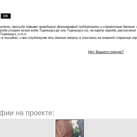
тели, просьба помимо правдивых фотографий публиковать и справочные данные, т
ода (скорее всего вида Тырныауз.ру или Тырныауз.ru), на карту города, расписани
Тырныауз, и т.п.
 письмах, и мы опубликуем эти данные вверху в описании на главной странице гор
Нет Вашего города?
фии на проекте: