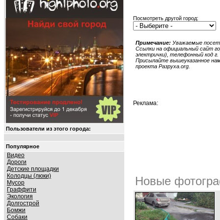
Посмотреть другой город:
Примечание:
Уважаемые посети
Ссылки на официальный сайт гор
электрички), телефонный код г. 
Присылайте вышеуказанное нам в
проекта Разруха.org.
Реклама:
Пользователи из этого города:
Популярное
Видео
Дороги
Детские площадки
Колодцы (люки)
Новые фотогра
Мусор
Граффити
Экология
Долгострой
Бомжи
Собаки