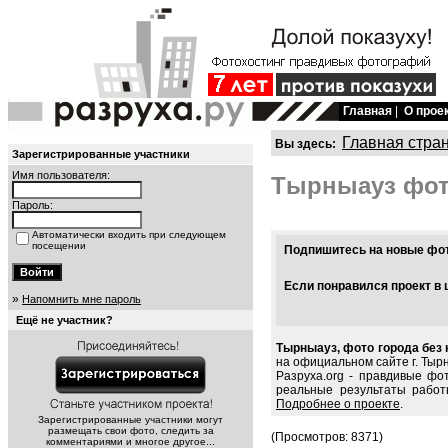
Главная
|
О прое
Главная стра
Вы здесь:
Зарегистрированные участники
Имя пользователя:
Тырныауз фо
Пароль:
Автоматически входить при следующем
посещении
Подпишитесь на новые фото
Если понравился проект в 
»
Напомнить мне пароль
Ещё не участник?
Тырныауз, фото города без 
на официальном сайте г. Тыр
Разруха.org - правдивые фо
реальные результаты работ
Подробнее о проекте
.
Зарегистрированные участники могут
размещать свои фото, следить за
(Просмотров: 8371)
комментариями и многое другое...