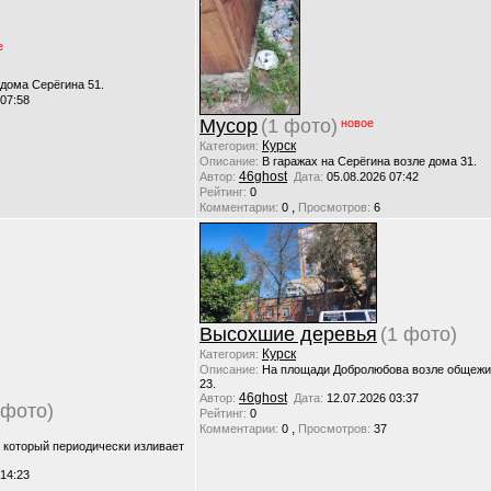
е
 дома Серёгина 51.
 07:58
Мусор
(1 фото)
новое
Курск
Категория:
Описание:
В гаражах на Серёгина возле дома 31.
46ghost
Автор:
Дата:
05.08.2026 07:42
Рейтинг:
0
,
Комментарии:
0
Просмотров:
6
Высохшие деревья
(1 фото)
Курск
Категория:
Описание:
На площади Добролюбова возле общежи
23.
46ghost
Автор:
Дата:
12.07.2026 03:37
 фото)
Рейтинг:
0
,
Комментарии:
0
Просмотров:
37
, который периодически изливает
 14:23