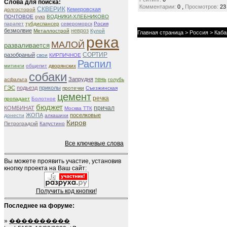
Слова для поиска:
,
Комментарии:
0
Просмотров:
23
СКВЕРИК
Кемеровская
долгосторой
ПОЧТОВОЕ
оукз
ВОДНИКИ-ХЛЕБНИКОВО
парапет
тубдиспансер
североморск
Росия
безмолвие
невроз
Металлострой
Кулой
Главная страница
>
Россия
>
Каба
река
МАЛОЙ
разваливается
СОРТИР
разобраный
свои
КИРПИЧНОЕ
Распил
митинги
общепит
дворянских
собаки
Запрудня
тень
асфальта
голубь
ГЭС
подьезд
приколы
протечки
Съезжинская
цемент
речка
пропадает
Болотное
бюджет
причал
КОМБИНАТ
Москва ТТК
ЖОПА
поселковые
донести
алкашихи
Киров
Петроградскй
Капустино
Все ключевые слова
Вы можете проявить участие, установив
кнопку проекта на Ваш сайт:
Получить код кнопки!
Последнее на форуме:
»
����������