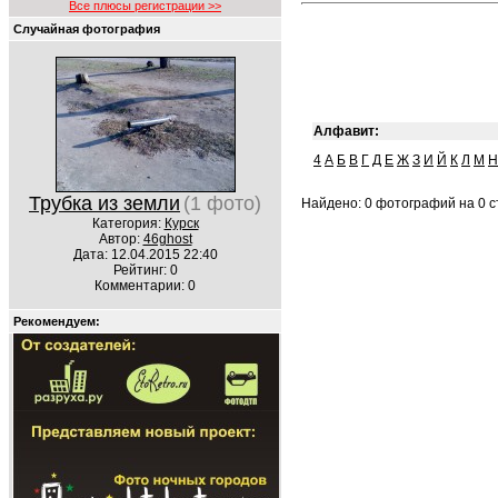
Все плюсы регистрации >>
Случайная фотография
Алфавит:
4
А
Б
В
Г
Д
Е
Ж
З
И
Й
К
Л
М
Н
Трубка из земли
(1 фото)
Найдено: 0 фотографий на 0 ст
Категория:
Курск
Автор:
46ghost
Дата: 12.04.2015 22:40
Рейтинг: 0
Комментарии: 0
Рекомендуем: