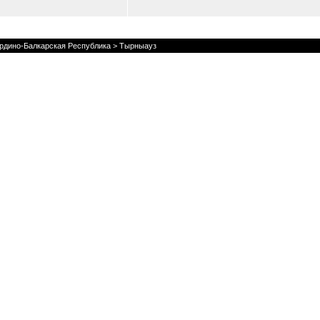
рдино-Балкарская Республика
> Тырныауз