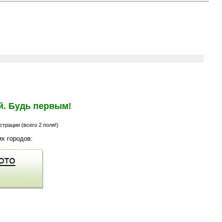
й. Будь первым!
трации (всего 2 поля!)
х городов: