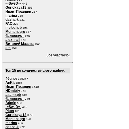
-=SweD=-
442
Gurickaya13
356
Иван_Правдин
237
marina
235
dasha-k
231
FAQ
223
melocheb
194
Montenegro
177
бакшевист
166
alex_nail
158
Виталий Мазепа
152
sm
150
Все участники
Топ 15 по количеству фотографий:
46ghost
35347
AnKit
1884
Иван_Правдин
1540
HDmitriy
768
asamspb
739
бакшевист
719
Admin
583
-=SweD=-
489
Piton
431
Gurickaya13
379
Montenegro
328
marina
286
dasha-k
272