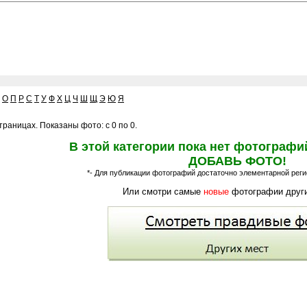
О
П
Р
С
Т
У
Ф
Х
Ц
Ч
Ш
Щ
Э
Ю
Я
раницах. Показаны фото: с 0 по 0.
В этой категории пока нет фотографи
ДОБАВЬ ФОТО!
*- Для публикации фотографий достаточно элементарной регис
Или смотри самые
новые
фотографии други