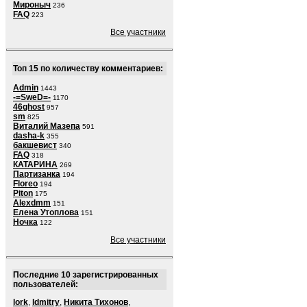
Мироныч
236
FAQ
223
Все участники
Топ 15 по количеству комментариев:
Admin
1443
-=SweD=-
1170
46ghost
957
sm
825
Виталий Мазепа
591
dasha-k
355
бакшевист
340
FAQ
318
КАТАРИНА
269
Партизанка
194
Floreo
194
Piton
175
Alexdmm
151
Елена Утоплова
151
Ночка
122
Все участники
Последние 10 зарегистрированных
пользователей:
lork
,
ldmitry
,
Никита Тихонов
,