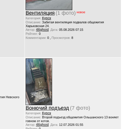
Вентиляция
(1 фото)
новое
Курск
Категория:
Описание:
Забитая вентиляция подвалов общежития
Харьковская 24.
46ghost
Автор:
Дата:
05.08.2026 07:15
Рейтинг:
0
,
Комментарии:
0
Просмотров:
8
тия Невского
Вонючий подъезд
(7 фото)
Курск
Категория:
Описание:
Второй подъезд общежития Ольшанского 13 воняет
говном от котов.
46ghost
Автор:
Дата:
12.07.2026 01:55
Рейтинг:
0