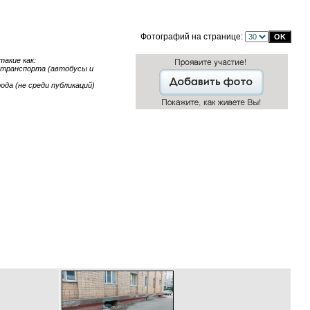
Фотографий на странице:
акие как:
е транспорта (автобусы и
ода (не среди публикаций)