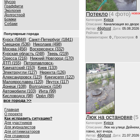
Мусор
Граффити
Экология
Потекло
(4 фото)
ново
Долгострой
Бомжи
Курск
Категория:
Собаки
Описание:
Канализация во дворе
46ghost
Автор:
Дата:
05.08.2026
Рейтинг:
0
Популярные города
,
Комментарии:
0
Просмотров:
8
Курск (5844)
Санкт-Петербург (1841)
Смешное (536)
Николаев (498)
Москва (456)
Воскресенск (332)
Курская область (248)
Тверь (219)
Одесса (216)
Нижний Новгород (170)
ДТП (155)
Петропавловск-
Камчатский (153)
Киев (133)
Электроугли (127)
Нерехта (126)
Александровск (123)
Кингисепп (122)
Малоярославец (120)
Якутск (117)
Донецк (108)
Волгодонск (104)
Автомобили (103)
Инта (99)
Кисловодск (98)
Орёл (88)
все города >>
Главная
О проекте
Люк на остановке
(5
Как исправить ситуацию?
Для участников
Курск
Категория:
Для журналистов
Описание:
Люк на улице Дейнеки
Для оптимизаторов
говно, вот вчера.
46ghost
Автор:
Дата:
21.07.2026
Для спамеров
Рейтинг:
0