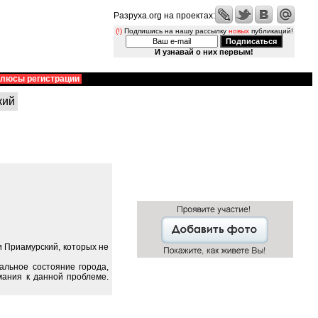
Разруха.org на проектах:
(!)
Подпишись на нашу рассылку
новых
публикаций!
И узнавай о них первым!
люсы регистрации
кий
 Приамурский, которых не
альное состояние города,
мания к данной проблеме.