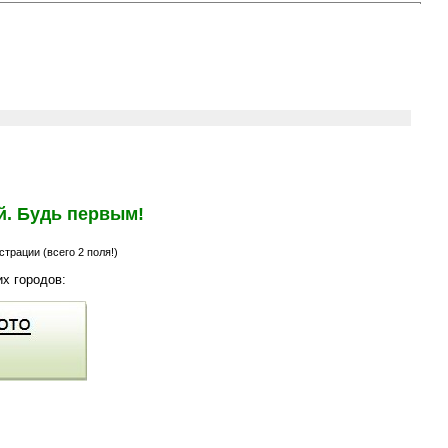
й. Будь первым!
трации (всего 2 поля!)
х городов: