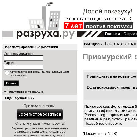
Главная
|
О прое
Главная стра
Вы здесь:
Зарегистрированные участники
Имя пользователя:
Приамурский 
Пароль:
Автоматически входить при следующем
посещении
Подпишитесь на новые фото
Если понравился проект в 
»
Напомнить мне пароль
Ещё не участник?
Приамурский, фото города б
найти на официальном сайте 
Разруха.org - правдивые фо
реальные результаты работы
Подробнее о проекте
.
Зарегистрированные участники могут
размещать свои фото, следить за
(Просмотров: 4558)
комментариями и многое другое...