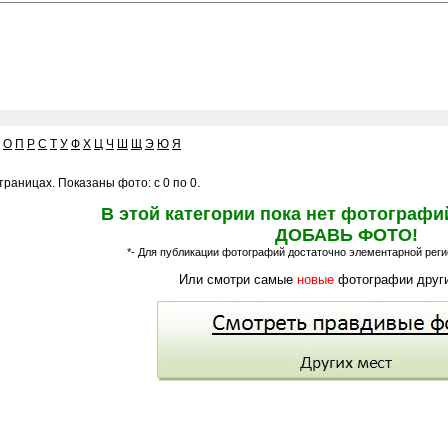
О
П
Р
С
Т
У
Ф
Х
Ц
Ч
Ш
Щ
Э
Ю
Я
раницах. Показаны фото: с 0 по 0.
В этой категории пока нет фотографи
ДОБАВЬ ФОТО!
*- Для публикации фотографий достаточно элементарной регис
Или смотри самые
новые
фотографии други