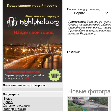
Посмотреть другой город:
Примечание:
Уважаемые посети
Ссылки на официальный сайт гор
(автобусы и электрички), телеф
Присылайте вышеуказанное нам в
проекта Разруха.org.
Реклама:
Пользователи из этого города:
Новые фотогра
Популярное
Видео
Дороги
Детские площадки
Колодцы (люки)