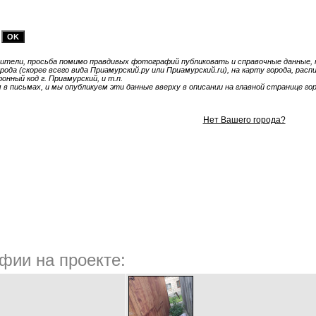
тели, просьба помимо правдивых фотографий публиковать и справочные данные, т
ода (скорее всего вида Приамурский.ру или Приамурский.ru), на карту города, рас
онный код г. Приамурский, и т.п.
 письмах, и мы опубликуем эти данные вверху в описании на главной странице гор
Нет Вашего города?
фии на проекте: