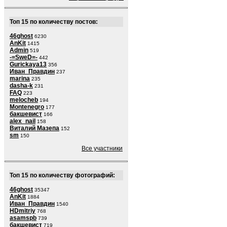
Топ 15 по количеству постов:
46ghost
6230
AnKit
1415
Admin
519
-=SweD=-
442
Gurickaya13
356
Иван_Правдин
237
marina
235
dasha-k
231
FAQ
223
melocheb
194
Montenegro
177
бакшевист
166
alex_nail
158
Виталий Мазепа
152
sm
150
Все участники
Топ 15 по количеству фотографий:
46ghost
35347
AnKit
1884
Иван_Правдин
1540
HDmitriy
768
asamspb
739
бакшевист
719