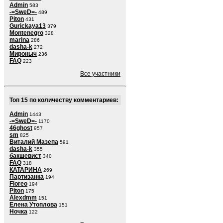
Admin
583
-=SweD=-
489
Piton
431
Gurickaya13
379
Montenegro
328
marina
286
dasha-k
272
Мироныч
236
FAQ
223
Все участники
Топ 15 по количеству комментариев:
Admin
1443
-=SweD=-
1170
46ghost
957
sm
825
Виталий Мазепа
591
dasha-k
355
бакшевист
340
FAQ
318
КАТАРИНА
269
Партизанка
194
Floreo
194
Piton
175
Alexdmm
151
Елена Утоплова
151
Ночка
122