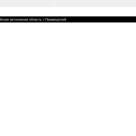
йская автономная область
> Приамурский