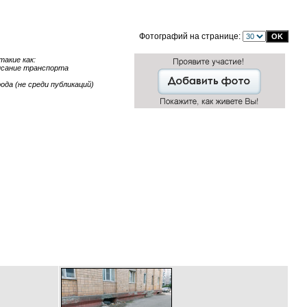
Фотографий на странице:
акие как:
писание транспорта
ода (не среди публикаций)