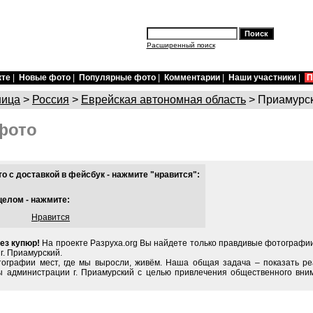
Расширенный поиск
кте
|
Новые фото
|
Популярные фото
|
Комментарии
|
Наши участники
|
П
ница
>
Россия
>
Еврейская автономная область
> Приамурс
фото
 с доставкой в фейсбук - нажмите "нравится":
целом - нажмите:
Нравится
ез купюр!
На проекте Разруха.org Вы найдете только правдивые фотографии
г. Приамурский.
тографии мест, где мы выросли, живём. Наша общая задача – показать ре
 администрации г. Приамурский с целью привлечения общественного вни