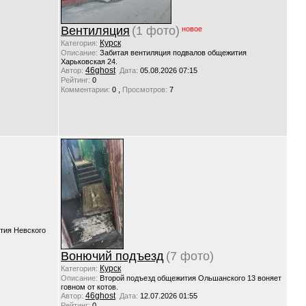
Вентиляция
(1 фото)
новое
Курск
Категория:
Описание:
Забитая вентиляция подвалов общежития
Харьковская 24.
46ghost
Автор:
Дата:
05.08.2026 07:15
Рейтинг:
0
,
Комментарии:
0
Просмотров:
7
тия Невского
Вонючий подъезд
(7 фото)
Курск
Категория:
Описание:
Второй подъезд общежития Ольшанского 13 воняет
говном от котов.
46ghost
Автор:
Дата:
12.07.2026 01:55
Рейтинг:
0