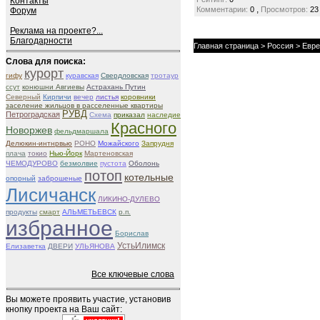
Контакты
,
Комментарии:
0
Просмотров:
23
Форум
Реклама на проекте?...
Благодарности
Главная страница
>
Россия
>
Евре
Слова для поиска:
курорт
гифу
куравская
Свердловская
тротаур
ссут
конюшни Авгиевы
Астрахань Путин
Северный
Кирпичи
вечер
листья
коровники
заселение жильцов в расселенные квартиры
РУВД
Петроградская
Схема
приказал
наследие
Красного
Новоржев
фельдмаршала
Делюкин-интнрвью
РОНО
Можайского
Запрудня
плача
токио
Нью-Йорк
Мартеновская
ЧЕМОДУРОВО
безмолвие
пустота
Оболонь
потоп
котельные
опорный
заброшеные
Лисичанск
ЛИКИНО-ДУЛЕВО
продукты
смарт
АЛЬМЕТЬЕВСК
р.п.
избранное
Борислав
УстьИлимск
Елизаветка
ДВЕРИ
УЛЬЯНОВА
Все ключевые слова
Вы можете проявить участие, установив
кнопку проекта на Ваш сайт: