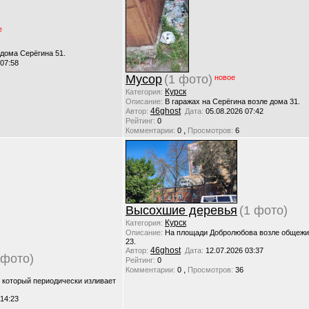
е
 дома Серёгина 51.
 07:58
Мусор
(1 фото)
новое
Курск
Категория:
Описание:
В гаражах на Серёгина возле дома 31.
46ghost
Автор:
Дата:
05.08.2026 07:42
Рейтинг:
0
,
Комментарии:
0
Просмотров:
6
Высохшие деревья
(1 фото)
Курск
Категория:
Описание:
На площади Добролюбова возле общежи
23.
46ghost
Автор:
Дата:
12.07.2026 03:37
 фото)
Рейтинг:
0
,
Комментарии:
0
Просмотров:
36
, который периодически изливает
 14:23