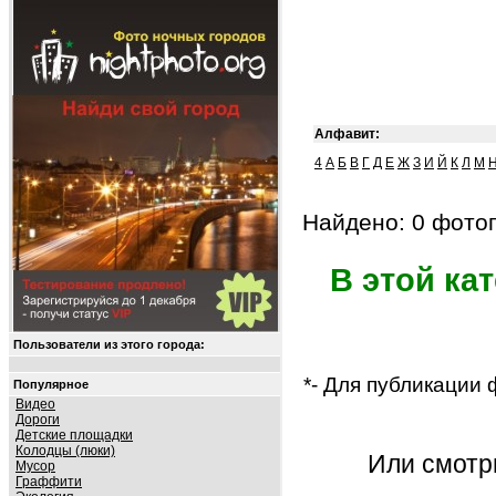
Алфавит:
4
А
Б
В
Г
Д
Е
Ж
З
И
Й
К
Л
М
Найдено: 0 фотог
В этой ка
Пользователи из этого города:
*- Для публикации
Популярное
Видео
Дороги
Детские площадки
Колодцы (люки)
Или смот
Мусор
Граффити