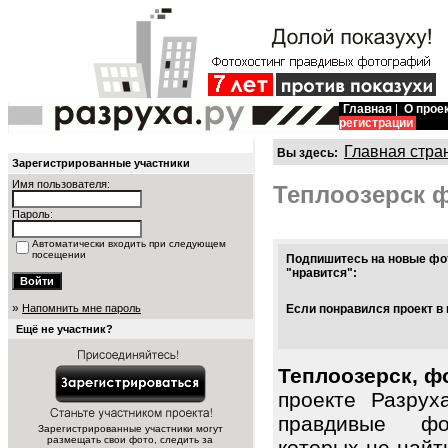
Главная
|
О прое
регистрации
Главная стра
Вы здесь:
Зарегистрированные участники
Имя пользователя:
Теплоозерск 
Пароль:
Автоматически входить при следующем
посещении
Подпишитесь на новые фот
"нравится":
»
Напомнить мне пароль
Если понравился проект в 
Ещё не участник?
Теплоозерск, ф
проекте Разрух
правдивые фо
Зарегистрированные участники могут
размещать свои фото, следить за
которых не найт