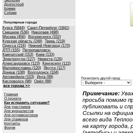
Экология
Долгострой
Бомжи
Собаки
Популярные города
Курск (5844)
Санкт-Петербург (1841)
Смешное (536)
Николаев (498)
Москва (456)
Воскресенск (332)
Курская область (248)
Тверь (219)
Одесса (216)
Нижний Новгород (170)
ДТП (155)
Петропавловск-
Камчатский (153)
Киев (133)
Электроугли (127)
Нерехта (126)
Александровск (123)
Кингисепп (122)
Малоярославец (120)
Якутск (117)
Донецк (108)
Волгодонск (104)
Автомобили (103)
Инта (99)
Посмотреть другой город:
Кисловодск (98)
Орёл (88)
все города >>
Примечание:
Ува
Главная
О проекте
просьба помимо 
Как исправить ситуацию?
публиковать и спр
Для участников
Для журналистов
Ссылки на официа
Для оптимизаторов
всего вида Теплоо
Для спамеров
Контакты
на карту города,
Форум
(автобусы и элект