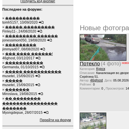
Получить код кнопки!
Последнее на форуме:
»
����������
tomh5157, 10/09/2020
Новые фотогра
»
�����-���������
Finley11-, 24/08/2020
»
��������� ������
jonessimon050, 19/08/2020
»
���������
jimmyad07, 08/08/2020
»
��� ���� ������!
46ghost, 03/12/2017
»
�����������
Потекло
(4 фото)
ново
Germanda, 01/10/2015
Курск
Категория:
»
����� �����������
Описание:
Канализация во дворе
musetel, 15/09/2015
Серёгина 51.
46ghost
»
�����
Автор:
Дата:
05.08.2026
Рейтинг:
0
musetel, 15/09/2015
,
Комментарии:
0
Просмотров:
14
»
�������
Miroslava, 19/08/2015
»
�� ��������
����������������
�������
Myongdepue, 28/07/2015
Перейти на форум