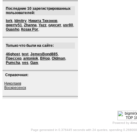
Последние 10 зарегистрированных
пользователей:
lork
,
ldmitry
,
Никита Тихонов
,
qwerty51
,
Zhanna
,
Yazz
,
одесит
,
usr80
,
Guasho
,
Козак Рог
,
Только что были на сайте:
46ghost
,
test
,
JemesBond885
,
Прессер
,
antoniok
,
BHop
,
Oldman
,
Pumcha
,
ves
,
Gaw
,
Справочная:
Николаев
Воскресенск
Powered by
4im
Page generated in 0.376445 seconds with 24 queries, spending 0.26800