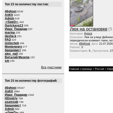
Топ 15 по количеству постов:
46ghost
6230
AnKit
1415
Admin
519
-=SweD=-
442
Gurickaya13
356
Люк на остановке
(5
Иван_Правдин
237
marina
235
Курск
Категория:
dasha-k
231
Описание:
Люк на улице Дейнеки
FAQ
223
периодически изливает говно, во
melocheb
194
46ghost
Автор:
Дата:
21.07.2026
Montenegro
177
Рейтинг:
0
бакшевист
166
,
Комментарии:
0
Просмотров:
27
alex_nail
158
Виталий Мазепа
152
sm
150
Все участники
Главная страница
>
Россия
>
Евр
Топ 15 по количеству фотографий:
46ghost
35347
AnKit
1884
Иван_Правдин
1540
HDmitriy
768
asamspb
739
бакшевист
719
Admin
583
-=SweD=-
489