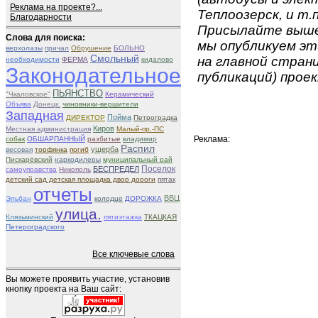
Реклама на проекте?...
Теплоозерск, и т.п
Благодарности
Присылайте вышеу
Слова для поиска:
мы опубликуем эт
верхолазы
причал
Обрушение
БОЛЬНО
Смольный
на главной страни
необходимости
ФЕРМА
кидалово
Законодательное
публикаций) проек
ПЬЯНСТВО
"Чкаловское"
Керамический
Объява
Донецк.
чиновники-вершители
Западная
Пойма
ДИРЕКТОР
Петроградка
Киров
Местная администрация
Малый-пр.-ПС
Реклама:
собак
ОБШАРПАННЫЙ
разбитые
владимир
Распил
ущерба
весовая
торфянка
погиб
Пискарёвский
наркодилеры
муниципальный рай
Поселок
БЕСПРЕДЕЛ
самоуправства
Никополь
детский сад детская площадка двор дороги
пятак
отчеты
ВВЦ
Эльбан
колодце
ДОРОЖКА
улица.
Клязьминский
пятиэтажка
ТКАЦКАЯ
Петероградского
Все ключевые слова
Вы можете проявить участие, установив
кнопку проекта на Ваш сайт: