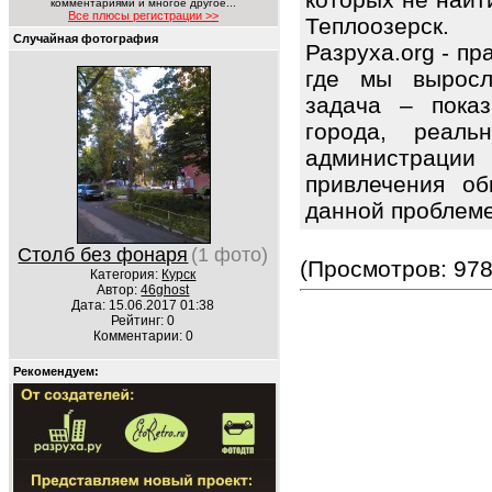
комментариями и многое другое...
Все плюсы регистрации >>
Теплоозерск.
Случайная фотография
Разруха.org - п
где мы вырос
задача – показ
города, реаль
администрации 
привлечения об
данной проблем
Столб без фонаря
(1 фото)
(Просмотров: 978
Категория:
Курск
Автор:
46ghost
Дата: 15.06.2017 01:38
Рейтинг: 0
Комментарии: 0
Рекомендуем: