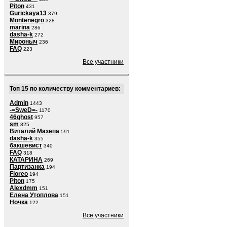
Piton
431
Gurickaya13
379
Montenegro
328
marina
286
dasha-k
272
Мироныч
236
FAQ
223
Все участники
Топ 15 по количеству комментариев:
Admin
1443
-=SweD=-
1170
46ghost
957
sm
825
Виталий Мазепа
591
dasha-k
355
бакшевист
340
FAQ
318
КАТАРИНА
269
Партизанка
194
Floreo
194
Piton
175
Alexdmm
151
Елена Утоплова
151
Ночка
122
Все участники