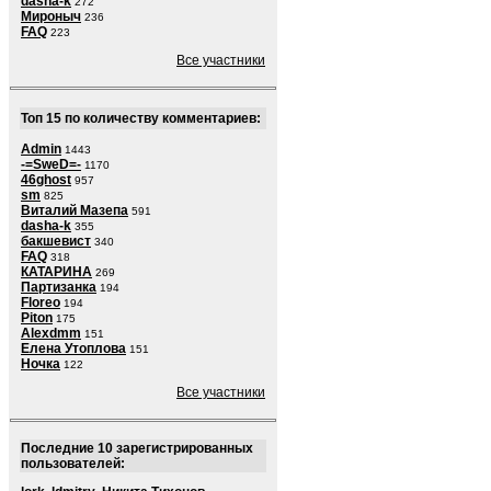
dasha-k
272
Мироныч
236
FAQ
223
Все участники
Топ 15 по количеству комментариев:
Admin
1443
-=SweD=-
1170
46ghost
957
sm
825
Виталий Мазепа
591
dasha-k
355
бакшевист
340
FAQ
318
КАТАРИНА
269
Партизанка
194
Floreo
194
Piton
175
Alexdmm
151
Елена Утоплова
151
Ночка
122
Все участники
Последние 10 зарегистрированных
пользователей: