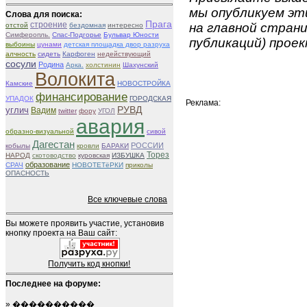
мы опубликуем эти
Слова для поиска:
Прага
строение
на главной страни
отстой
бездомная
интересно
Симферопль.
Спас-Подгорье
Бульвар Юности
публикаций) проек
выбоины
цунами
детская площадка двор разруха
алчность
сидеть
Карфоген
недействующий
сосули
Родина
Арка.
холстинин
Шахунский
Волокита
Камские
НОВОСТРОЙКА
финансирование
УПАДОК
ГОРОДСКАЯ
Реклама:
РУВД
углич
Вадим
twitter
фору
УГОЛ
авария
образно-визуальной
сивой
Дагестан
РОССИИ
кобылы
кровли
БАРАКИ
Торез
НАРОД
скотоводство
куровская
ИЗБУШКА
образование
СРАЧ
НОВОТЕТёРКИ
приколы
ОПАСНОСТЬ
Все ключевые слова
Вы можете проявить участие, установив
кнопку проекта на Ваш сайт:
Получить код кнопки!
Последнее на форуме:
»
����������