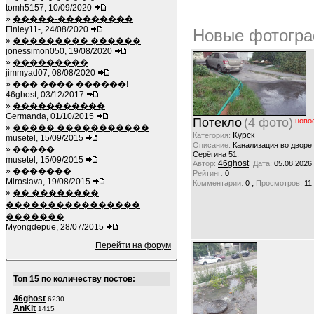
tomh5157, 10/09/2020
»
�����-���������
Finley11-, 24/08/2020
Новые фотогра
»
��������� ������
jonessimon050, 19/08/2020
»
���������
jimmyad07, 08/08/2020
»
��� ���� ������!
46ghost, 03/12/2017
»
�����������
Germanda, 01/10/2015
Потекло
(4 фото)
ново
»
����� �����������
Курск
Категория:
musetel, 15/09/2015
Описание:
Канализация во дворе
»
�����
Серёгина 51.
musetel, 15/09/2015
46ghost
Автор:
Дата:
05.08.2026
»
�������
Рейтинг:
0
Miroslava, 19/08/2015
,
Комментарии:
0
Просмотров:
11
»
�� ��������
����������������
�������
Myongdepue, 28/07/2015
Перейти на форум
Топ 15 по количеству постов:
46ghost
6230
AnKit
1415