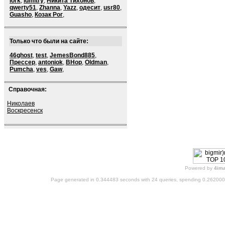
lork
,
ldmitry
,
Никита Тихонов
,
qwerty51
,
Zhanna
,
Yazz
,
одесит
,
usr80
,
Guasho
,
Козак Рог
,
Только что были на сайте:
46ghost
,
test
,
JemesBond885
,
Прессер
,
antoniok
,
BHop
,
Oldman
,
Pumcha
,
ves
,
Gaw
,
Справочная:
Николаев
Воскресенск
Powered by
4im
Page generated in 0.344483 seconds with 24 queries, spending 0.26200