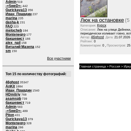
Admin
519
-=SweD=-
442
Gurickaya13
356
Иван_Правдин
237
marina
235
Люк на остановке
(5
dasha-k
231
Курск
Категория:
FAQ
223
Описание:
Люк на улице Дейнеки
melocheb
194
периодически изливает говно, вот
Montenegro
177
46ghost
Автор:
Дата:
21.07.2026
бакшевист
166
Рейтинг:
0
alex_nail
158
,
Комментарии:
0
Просмотров:
25
Виталий Мазепа
152
sm
150
Все участники
Главная страница
>
Россия
>
Ирку
Топ 15 по количеству фотографий:
46ghost
35347
AnKit
1884
Иван_Правдин
1540
HDmitriy
768
asamspb
739
бакшевист
719
Admin
583
-=SweD=-
489
Piton
431
Gurickaya13
379
Montenegro
328
marina
286