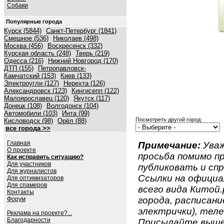
Собаки
Популярные города
Курск (5844)
Санкт-Петербург (1841)
Смешное (536)
Николаев (498)
Москва (456)
Воскресенск (332)
Курская область (248)
Тверь (219)
Одесса (216)
Нижний Новгород (170)
ДТП (155)
Петропавловск-
Камчатский (153)
Киев (133)
Электроугли (127)
Нерехта (126)
Александровск (123)
Кингисепп (122)
Малоярославец (120)
Якутск (117)
Донецк (108)
Волгодонск (104)
Автомобили (103)
Инта (99)
Посмотреть другой город:
Кисловодск (98)
Орёл (88)
все города >>
Главная
Примечание:
Уваж
О проекте
просьба помимо 
Как исправить ситуацию?
Для участников
публиковать и спр
Для журналистов
Ссылки на официа
Для оптимизаторов
Для спамеров
всего вида Китой.
Контакты
города, расписан
Форум
электрички), теле
Реклама на проекте?...
Благодарности
Присылайте вышеу