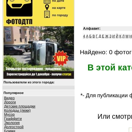
Алфавит:
4
А
Б
В
Г
Д
Е
Ж
З
И
Й
К
Л
М
Н
Найдено: 0 фотог
В этой ка
Пользователи из этого города:
Популярное
*- Для публикации
Видео
Дороги
Детские площадки
Колодцы (люки)
Мусор
Или смот
Граффити
Экология
Долгострой
Бомжи