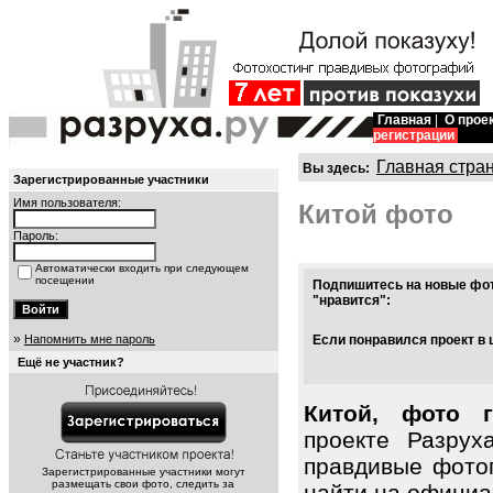
Главная
|
О прое
регистрации
Главная стра
Вы здесь:
Зарегистрированные участники
Имя пользователя:
Китой фото
Пароль:
Автоматически входить при следующем
посещении
Подпишитесь на новые фот
"нравится":
»
Напомнить мне пароль
Если понравился проект в 
Ещё не участник?
Китой, фото 
проекте Разрух
правдивые фото
Зарегистрированные участники могут
размещать свои фото, следить за
найти на официал