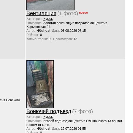
Вентиляция
(1 фото)
новое
Курск
Категория:
Описание:
Забитая вентиляция подвалов общежития
Харьковская 24.
46ghost
Автор:
Дата:
05.08.2026 07:15
Рейтинг:
0
,
Комментарии:
0
Просмотров:
13
тия Невского
Вонючий подъезд
(7 фото)
Курск
Категория:
Описание:
Второй подъезд общежития Ольшанского 13 воняет
говном от котов.
46ghost
Автор:
Дата:
12.07.2026 01:55
Рейтинг:
0