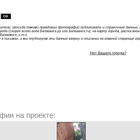
тели, просьба помимо правдивых фотографий публиковать и справочные данные, т
ода (скорее всего вида Балаганск.ру или Балаганск.ru), на карту города, расписан
Балаганск, и т.п.
 письмах, и мы опубликуем эти данные вверху в описании на главной странице гор
Нет Вашего города?
фии на проекте: