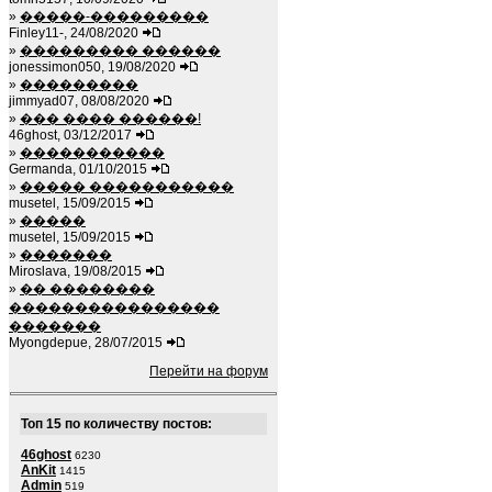
»
�����-���������
Finley11-, 24/08/2020
»
��������� ������
jonessimon050, 19/08/2020
»
���������
jimmyad07, 08/08/2020
»
��� ���� ������!
46ghost, 03/12/2017
»
�����������
Germanda, 01/10/2015
»
����� �����������
musetel, 15/09/2015
»
�����
musetel, 15/09/2015
»
�������
Miroslava, 19/08/2015
»
�� ��������
����������������
�������
Myongdepue, 28/07/2015
Перейти на форум
Топ 15 по количеству постов:
46ghost
6230
AnKit
1415
Admin
519