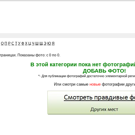
О
П
Р
С
Т
У
Ф
Х
Ц
Ч
Ш
Щ
Э
Ю
Я
раницах. Показаны фото: с 0 по 0.
В этой категории пока нет фотографи
ДОБАВЬ ФОТО!
*- Для публикации фотографий достаточно элементарной регис
Или смотри самые
новые
фотографии други