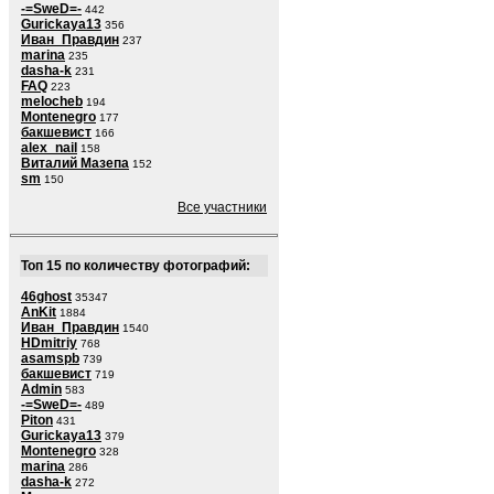
-=SweD=-
442
Gurickaya13
356
Иван_Правдин
237
marina
235
dasha-k
231
FAQ
223
melocheb
194
Montenegro
177
бакшевист
166
alex_nail
158
Виталий Мазепа
152
sm
150
Все участники
Топ 15 по количеству фотографий:
46ghost
35347
AnKit
1884
Иван_Правдин
1540
HDmitriy
768
asamspb
739
бакшевист
719
Admin
583
-=SweD=-
489
Piton
431
Gurickaya13
379
Montenegro
328
marina
286
dasha-k
272