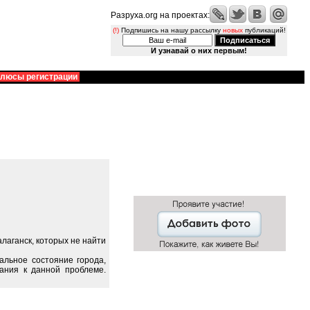
Разруха.org на проектах:
(!)
Подпишись на нашу рассылку
новых
публикаций!
И узнавай о них первым!
люсы регистрации
лаганск, которых не найти
альное состояние города,
ания к данной проблеме.