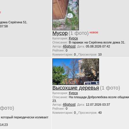
е
 дома Серёгина 51.
 07:58
Мусор
(1 фото)
новое
Курск
Категория:
Описание:
В гаражах на Серёгина возле дома 31.
46ghost
Автор:
Дата:
05.08.2026 07:42
Рейтинг:
0
,
Комментарии:
0
Просмотров:
10
Высохшие деревья
(1 фото)
Курск
Категория:
Описание:
На площади Добролюбова возле общежи
23.
46ghost
Автор:
Дата:
12.07.2026 03:37
 фото)
Рейтинг:
0
,
Комментарии:
0
Просмотров:
40
, который периодически изливает
 14:23