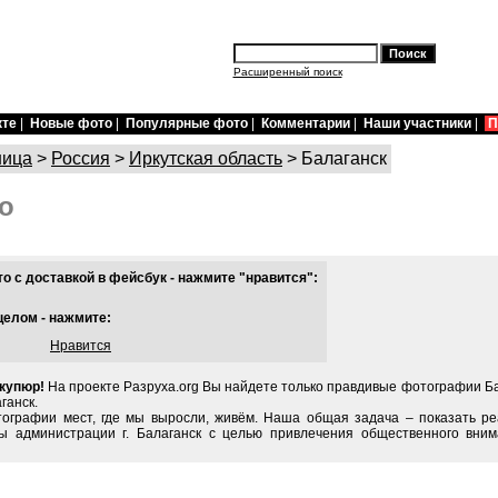
Расширенный поиск
кте
|
Новые фото
|
Популярные фото
|
Комментарии
|
Наши участники
|
П
ница
>
Россия
>
Иркутская область
> Балаганск
о
 с доставкой в фейсбук - нажмите "нравится":
целом - нажмите:
Нравится
 купюр!
На проекте Разруха.org Вы найдете только правдивые фотографии Ба
ганск.
тографии мест, где мы выросли, живём. Наша общая задача – показать ре
ы администрации г. Балаганск с целью привлечения общественного вним