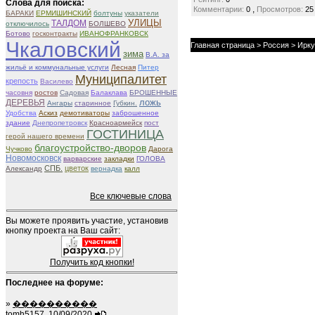
Слова для поиска:
,
Комментарии:
0
Просмотров:
25
БАРАКИ
ЕРМИШИНСКИЙ
болтуны
указатели
УЛИЦЫ
ТАЛДОМ
отключилось
БОЛШЕВО
Ботово
госконтракты
ИВАНОФРАНКОВСК
Чкаловский
Главная страница
>
Россия
>
Ирку
зима
В.А. за
жильё и коммунальные услуги
Лесная
Питер
Муниципалитет
крепость
Василево
часовня
ростов
Садовая
Балаклава
БРОШЕННЫЕ
ложь
ДЕРЕВЬЯ
Ангары
старинное
Губкин.
Удобства
Аскиз
демотиваторы
заброшенное
здание
Днепропетровск
Красноармейск
пост
ГОСТИНИЦА
герой нашего времени
благоустройство-дворов
Чучково
Дарога
Новомосковск
варварские
закладки
ГОЛОВА
СПБ.
цветок
Александр
вернадка
калл
Все ключевые слова
Вы можете проявить участие, установив
кнопку проекта на Ваш сайт:
Получить код кнопки!
Последнее на форуме:
»
����������
tomh5157, 10/09/2020