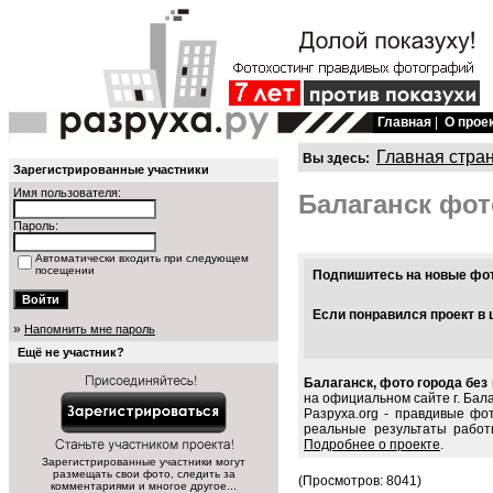
Главная
|
О прое
Главная стра
Вы здесь:
Зарегистрированные участники
Имя пользователя:
Балаганск фот
Пароль:
Автоматически входить при следующем
посещении
Подпишитесь на новые фото
Если понравился проект в 
»
Напомнить мне пароль
Ещё не участник?
Балаганск, фото города без
на официальном сайте г. Бала
Разруха.org - правдивые фо
реальные результаты работ
Подробнее о проекте
.
Зарегистрированные участники могут
размещать свои фото, следить за
(Просмотров: 8041)
комментариями и многое другое...