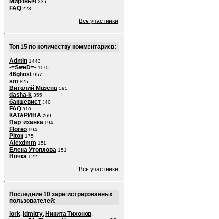
Мироныч
236
FAQ
223
Все участники
Топ 15 по количеству комментариев:
Admin
1443
-=SweD=-
1170
46ghost
957
sm
825
Виталий Мазепа
591
dasha-k
355
бакшевист
340
FAQ
318
КАТАРИНА
269
Партизанка
194
Floreo
194
Piton
175
Alexdmm
151
Елена Утоплова
151
Ночка
122
Все участники
Последние 10 зарегистрированных
пользователей:
lork
,
ldmitry
,
Никита Тихонов
,