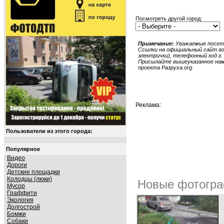
Посмотреть другой город:
Примечание:
Уважаемые посети
Ссылки на официальный сайт гор
электрички), телефонный код г. 
Присылайте вышеуказанное нам в
проекта Разруха.org.
Реклама:
Пользователи из этого города:
Популярное
Видео
Дороги
Детские площадки
Колодцы (люки)
Новые фотогра
Мусор
Граффити
Экология
Долгострой
Бомжи
Собаки