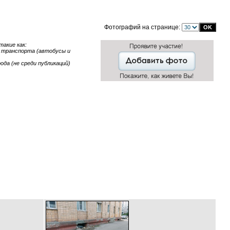
Фотографий на странице:
акие как:
ие транспорта (автобусы и
ода (не среди публикаций)