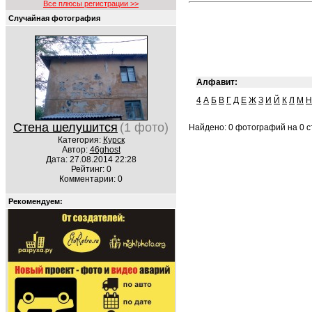
Все плюсы регистрации >>
Случайная фотография
Алфавит:
4
А
Б
В
Г
Д
Е
Ж
З
И
Й
К
Л
М
Н
Стена шелушится
(1 фото)
Найдено: 0 фотографий на 0 ст
Категория:
Курск
Автор:
46ghost
Дата: 27.08.2014 22:28
Рейтинг: 0
Комментарии: 0
Рекомендуем: