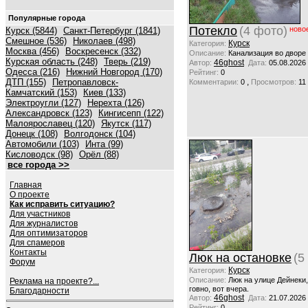
Популярные города
Потекло
(4 фото)
ново
Курск (5844)
Санкт-Петербург (1841)
Смешное (536)
Николаев (498)
Курск
Категория:
Москва (456)
Воскресенск (332)
Описание:
Канализация во дворе
Курская область (248)
Тверь (219)
46ghost
Автор:
Дата:
05.08.2026
Одесса (216)
Нижний Новгород (170)
Рейтинг:
0
ДТП (155)
Петропавловск-
,
Комментарии:
0
Просмотров:
11
Камчатский (153)
Киев (133)
Электроугли (127)
Нерехта (126)
Александровск (123)
Кингисепп (122)
Малоярославец (120)
Якутск (117)
Донецк (108)
Волгодонск (104)
Автомобили (103)
Инта (99)
Кисловодск (98)
Орёл (88)
все города >>
Главная
О проекте
Как исправить ситуацию?
Для участников
Для журналистов
Для оптимизаторов
Для спамеров
Контакты
Люк на остановке
(5
Форум
Курск
Категория:
Описание:
Люк на улице Дейнеки
Реклама на проекте?...
говно, вот вчера.
Благодарности
46ghost
Автор:
Дата:
21.07.2026
Рейтинг:
0