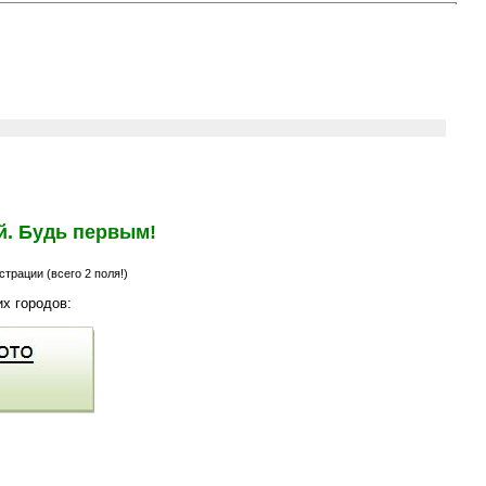
й. Будь первым!
трации (всего 2 поля!)
х городов: