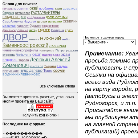
Слова для поиска:
печаль
коровники
ОКЕЙ
проблемы
калл
арматура
бюджет
ГАСТАРБАЙТЕРЫ
остановке
должностыми
ВЛАДЕНИЕ
400
ул.Пугачева
Самойловича
Чаусово
церкви
исписано
СКВЕРИК
бурьян
масштаб
парапет
бюджетное
ОДОЕВ
финансирование
актау
Волкуша
сдать
ДВОР
Посмотреть другой город:
НИЖНИЙ
зелень
небо
Каменноостровский
ЛЮБЕРЦЫ
чиновники-копрофилы
повторное
Петроградская
Примечание:
Уваж
храм
сторона
Любытино
ОБЭП
распродажа
Делюкин Алексей
просьба помимо 
зараза
БОРДЕЛЬ
Семенович
публиковать и спр
кристалл
"Черная
Надым
сосули
Торез
пустующие
ЧУДО-ДЕРЕВО
Ссылки на официа
ВОДНИКИ-ХЛЕБНИКОВО
всего вида Рудного
Все ключевые слова
на карту города,
(автобусы и элект
Вы можете проявить участие, установив
кнопку проекта на Ваш сайт:
Рудногорск, и т.п.
Присылайте вышеу
Получить код кнопки!
мы опубликуем эти
на главной страни
Последнее на форуме:
публикаций) проек
»
����������