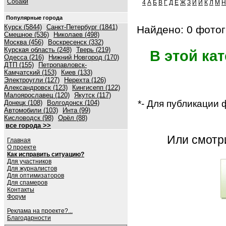
Собаки
4
А
Б
В
Г
Д
Е
Ж
З
И
Й
К
Л
М
Н
Популярные города
Курск (5844)
Санкт-Петербург (1841)
Найдено: 0 фотог
Смешное (536)
Николаев (498)
Москва (456)
Воскресенск (332)
Курская область (248)
Тверь (219)
В этой ка
Одесса (216)
Нижний Новгород (170)
ДТП (155)
Петропавловск-
Камчатский (153)
Киев (133)
Электроугли (127)
Нерехта (126)
Александровск (123)
Кингисепп (122)
Малоярославец (120)
Якутск (117)
*- Для публикации
Донецк (108)
Волгодонск (104)
Автомобили (103)
Инта (99)
Кисловодск (98)
Орёл (88)
все города >>
Или смот
Главная
О проекте
Как исправить ситуацию?
Для участников
Для журналистов
Для оптимизаторов
Для спамеров
Контакты
Форум
Реклама на проекте?...
Благодарности