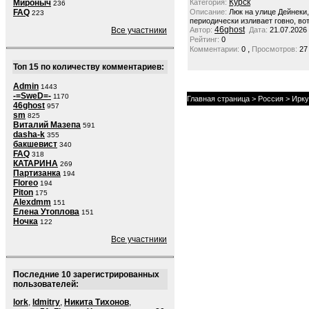
Курск
Мироныч
Категория:
236
FAQ
Описание:
Люк на улице Дейнеки
223
периодически изливает говно, вот
46ghost
Все участники
Автор:
Дата:
21.07.2026
Рейтинг:
0
,
Комментарии:
0
Просмотров:
27
Топ 15 по количеству комментариев:
Admin
1443
-=SweD=-
1170
Главная страница
>
Россия
>
Ирку
46ghost
957
sm
825
Виталий Мазепа
591
dasha-k
355
бакшевист
340
FAQ
318
КАТАРИНА
269
Партизанка
194
Floreo
194
Piton
175
Alexdmm
151
Елена Утоплова
151
Ночка
122
Все участники
Последние 10 зарегистрированных
пользователей:
lork
,
ldmitry
,
Никита Тихонов
,