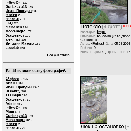
-=SweD=-
442
Gurickaya13
356
Иван_Правдин
237
marina
235
dasha-k
231
FAQ
223
Потекло
(4 фото)
ново
melocheb
194
Montenegro
177
Курск
Категория:
бакшевист
166
Описание:
Канализация во дворе
alex_nail
158
Серёгина 51.
Виталий Мазепа
46ghost
Автор:
Дата:
05.08.2026
152
apgolub
Рейтинг:
0
150
,
Комментарии:
0
Просмотров:
13
Все участники
Топ 15 по количеству фотографий:
46ghost
35347
AnKit
1884
Иван_Правдин
1540
HDmitriy
768
asamspb
739
бакшевист
719
Admin
583
-=SweD=-
489
Piton
431
Gurickaya13
379
Montenegro
328
marina
286
Люк на остановке
(5
dasha-k
272