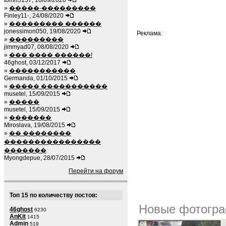
tomh5157, 10/09/2020
»
�����-���������
Finley11-, 24/08/2020
»
��������� ������
jonessimon050, 19/08/2020
Реклама:
»
���������
jimmyad07, 08/08/2020
»
��� ���� ������!
46ghost, 03/12/2017
»
�����������
Germanda, 01/10/2015
»
����� �����������
musetel, 15/09/2015
»
�����
musetel, 15/09/2015
»
�������
Miroslava, 19/08/2015
»
�� ��������
����������������
�������
Myongdepue, 28/07/2015
Перейти на форум
Топ 15 по количеству постов:
Новые фотогра
46ghost
6230
AnKit
1415
Admin
519