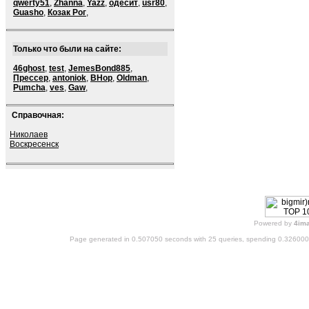
qwerty51
,
Zhanna
,
Yazz
,
одесит
,
usr80
,
Guasho
,
Козак Рог
,
Только что были на сайте:
46ghost
,
test
,
JemesBond885
,
Прессер
,
antoniok
,
BHop
,
Oldman
,
Pumcha
,
ves
,
Gaw
,
Справочная:
Николаев
Воскресенск
Powered by
4im
Page generated in 0.507050 seconds with 25 queries, spending 0.32600