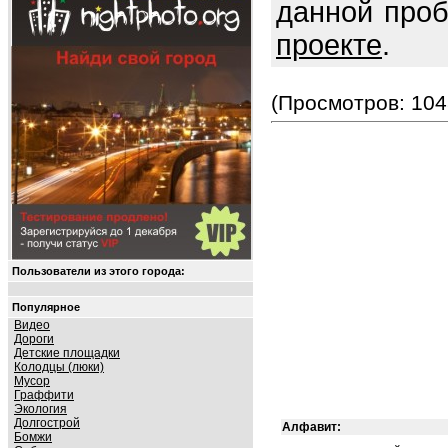
данной про
проекте
.
(Просмотров: 104
Пользователи из этого города:
Популярное
Видео
Дороги
Детские площадки
Колодцы (люки)
Мусор
Граффити
Экология
Долгострой
Алфавит:
Бомжи