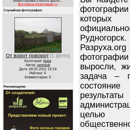
комментариями и многое другое...
Все плюсы регистрации >>
фотограф
Случайная фотография
которых
официал
Рудногорск.
Разруха.o
фотографи
От ворот поворот
(1 фото)
Категория:
Киев
выросли, ж
Автор:
apgolub
Дата: 08.05.2011 19:19
Рейтинг: 0
задача – п
Комментарии: 0
состояние 
Рекомендуем:
резуль
администрац
целью 
обществен