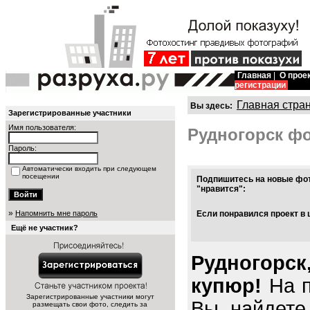
Главная
|
О прое
регистрации
Главная стра
Вы здесь:
Зарегистрированные участники
Имя пользователя:
Рудногорск ф
Пароль:
Автоматически входить при следующем
посещении
Подпишитесь на новые фот
"нравится":
»
Напомнить мне пароль
Если понравился проект в 
Ещё не участник?
Рудногорск
купюр!
На п
Зарегистрированные участники могут
Вы найдете
размещать свои фото, следить за