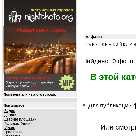
Алфавит:
4
А
Б
В
Г
Д
Е
Ж
З
И
Й
К
Л
М
Н
Найдено: 0 фотог
В этой ка
Пользователи из этого города:
*- Для публикации
Популярное
Видео
Дороги
Детские площадки
Колодцы (люки)
Или смот
Мусор
Граффити