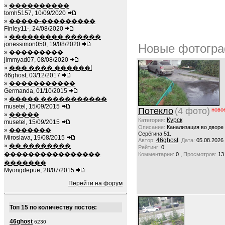
»
����������
tomh5157, 10/09/2020
»
�����-���������
Finley11-, 24/08/2020
»
��������� ������
jonessimon050, 19/08/2020
Новые фотогра
»
���������
jimmyad07, 08/08/2020
»
��� ���� ������!
46ghost, 03/12/2017
»
�����������
Germanda, 01/10/2015
»
����� �����������
musetel, 15/09/2015
Потекло
(4 фото)
ново
»
�����
Курск
Категория:
musetel, 15/09/2015
Описание:
Канализация во дворе
»
�������
Серёгина 51.
Miroslava, 19/08/2015
46ghost
Автор:
Дата:
05.08.2026
»
�� ��������
Рейтинг:
0
����������������
,
Комментарии:
0
Просмотров:
13
�������
Myongdepue, 28/07/2015
Перейти на форум
Топ 15 по количеству постов:
46ghost
6230