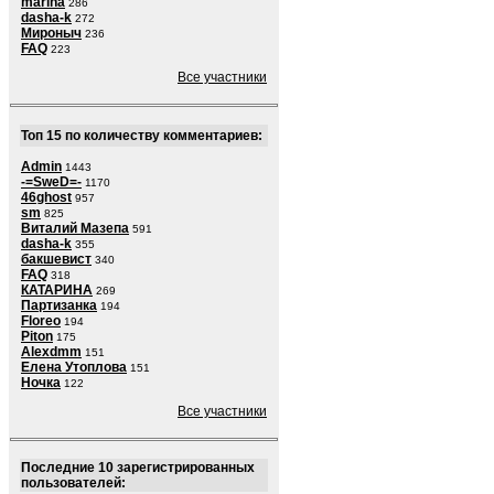
marina
286
dasha-k
272
Мироныч
236
FAQ
223
Все участники
Топ 15 по количеству комментариев:
Admin
1443
-=SweD=-
1170
46ghost
957
sm
825
Виталий Мазепа
591
dasha-k
355
бакшевист
340
FAQ
318
КАТАРИНА
269
Партизанка
194
Floreo
194
Piton
175
Alexdmm
151
Елена Утоплова
151
Ночка
122
Все участники
Последние 10 зарегистрированных
пользователей: