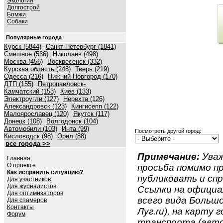
Экология
Долгострой
Бомжи
Собаки
Популярные города
Курск (5844)
Санкт-Петербург (1841)
Смешное (536)
Николаев (498)
Москва (456)
Воскресенск (332)
Курская область (248)
Тверь (219)
Одесса (216)
Нижний Новгород (170)
ДТП (155)
Петропавловск-
Камчатский (153)
Киев (133)
Электроугли (127)
Нерехта (126)
Александровск (123)
Кингисепп (122)
Малоярославец (120)
Якутск (117)
Донецк (108)
Волгодонск (104)
Автомобили (103)
Инта (99)
Посмотреть другой город:
Кисловодск (98)
Орёл (88)
все города >>
Примечание:
Уваж
Главная
О проекте
просьба помимо 
Как исправить ситуацию?
публиковать и спр
Для участников
Для журналистов
Ссылки на официа
Для оптимизаторов
всего вида Большо
Для спамеров
Контакты
Луг.ru), на карту 
Форум
транспорта (авто