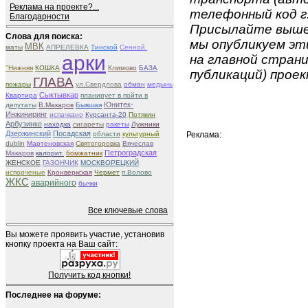
Реклама на проекте?...
телефонный код г.
Благодарности
Присылайте вышеу
Слова для поиска:
мы опубликуем эти
МВК
маты
АПРЕЛЕВКА
Тинской
Сенной.
арки
на главной страни
"Нижняя
КОШКА
Климово
БАЗА
публикаций) проек
ГЛАВА
пожары
ул.Свердлова
обман
медынь
Сыктывкар
Квартира
планирует в пойти в
Юнитек-
депутаты
В.Макаров
Бывшая
Инжиниринг
испачкано
Курсанта-20
Потякин
Арбузинке
находка
сигареты
ракеты
Лужники
Дзержинский
Посадская
области
культурный
Реклама:
dublin
Мартеновская
Святогоровка
Вячеслав
Петроградская
Макаров
калорит.
бомжатник
ЖЕНСКОЕ
ГАЗОНЧИК
МОСКВОРЕЦКИЙ
испорченые
Кронверкская
Чермет
п.Волово
ЖКС
аварийного
бычки
Все ключевые слова
Вы можете проявить участие, установив
кнопку проекта на Ваш сайт:
Получить код кнопки!
Последнее на форуме: