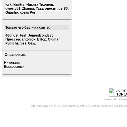
lork
,
ldmitry
,
Никита Тихонов
,
qwerty51
,
Zhanna
,
Yazz
,
одесит
,
usr80
,
Guasho
,
Козак Рог
,
Только что были на сайте:
46ghost
,
test
,
JemesBond885
,
Прессер
,
antoniok
,
BHop
,
Oldman
,
Pumcha
,
ves
,
Gaw
,
Справочная:
Николаев
Воскресенск
Powered by
4im
Page generated in 0.417700 seconds with 24 queries, spending 0.32000