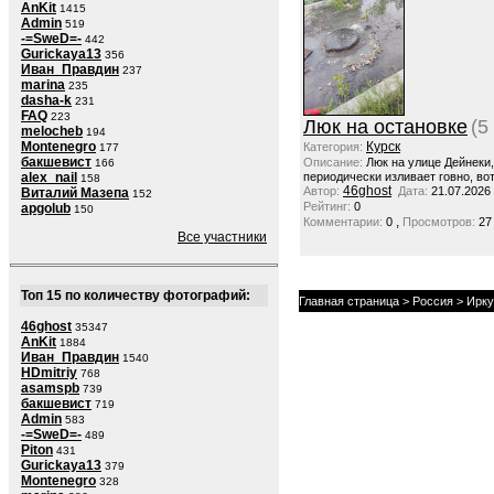
AnKit
1415
Admin
519
-=SweD=-
442
Gurickaya13
356
Иван_Правдин
237
marina
235
dasha-k
231
FAQ
223
Люк на остановке
(5
melocheb
194
Montenegro
Курск
Категория:
177
бакшевист
Описание:
Люк на улице Дейнеки
166
alex_nail
периодически изливает говно, вот
158
46ghost
Автор:
Дата:
21.07.2026
Виталий Мазепа
152
Рейтинг:
0
apgolub
150
,
Комментарии:
0
Просмотров:
27
Все участники
Топ 15 по количеству фотографий:
Главная страница
>
Россия
>
Ирку
46ghost
35347
AnKit
1884
Иван_Правдин
1540
HDmitriy
768
asamspb
739
бакшевист
719
Admin
583
-=SweD=-
489
Piton
431
Gurickaya13
379
Montenegro
328