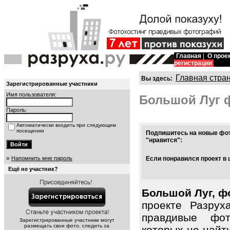
Главная
|
О прое
регистрации
Главная стра
Вы здесь:
Зарегистрированные участники
Имя пользователя:
Большой Луг 
Пароль:
Автоматически входить при следующем
посещении
Подпишитесь на новые фот
"нравится":
»
Напомнить мне пароль
Если понравился проект в 
Ещё не участник?
Большой Луг, ф
проекте Разрух
правдивые фот
Зарегистрированные участники могут
размещать свои фото, следить за
которых не найт