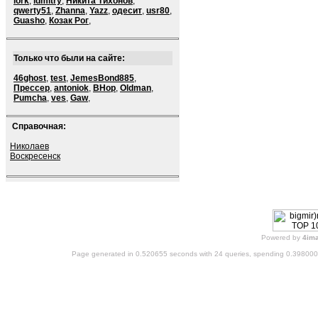
lork
,
ldmitry
,
Никита Тихонов
,
qwerty51
,
Zhanna
,
Yazz
,
одесит
,
usr80
,
Guasho
,
Козак Рог
,
Только что были на сайте:
46ghost
,
test
,
JemesBond885
,
Прессер
,
antoniok
,
BHop
,
Oldman
,
Pumcha
,
ves
,
Gaw
,
Справочная:
Николаев
Воскресенск
Powered by
4im
Page generated in 0.520655 seconds with 24 queries, spending 0.39800