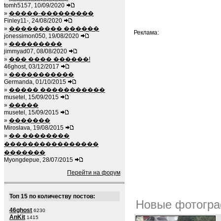
tomh5157, 10/09/2020
»
�����-���������
Finley11-, 24/08/2020
»
��������� ������
Реклама:
jonessimon050, 19/08/2020
»
���������
jimmyad07, 08/08/2020
»
��� ���� ������!
46ghost, 03/12/2017
»
�����������
Germanda, 01/10/2015
»
����� �����������
musetel, 15/09/2015
»
�����
musetel, 15/09/2015
»
�������
Miroslava, 19/08/2015
»
�� ��������
����������������
�������
Myongdepue, 28/07/2015
Перейти на форум
Топ 15 по количеству постов:
Новые фотогра
46ghost
6230
AnKit
1415