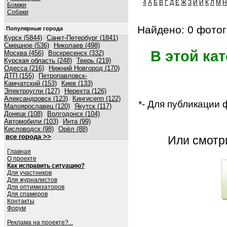
4
А
Б
В
Г
Д
Е
Ж
З
И
Й
К
Л
М
Н
Бомжи
Собаки
Найдено: 0 фотог
Популярные города
Курск (5844)
Санкт-Петербург (1841)
Смешное (536)
Николаев (498)
В этой ка
Москва (456)
Воскресенск (332)
Курская область (248)
Тверь (219)
Одесса (216)
Нижний Новгород (170)
ДТП (155)
Петропавловск-
Камчатский (153)
Киев (133)
Электроугли (127)
Нерехта (126)
Александровск (123)
Кингисепп (122)
*- Для публикации
Малоярославец (120)
Якутск (117)
Донецк (108)
Волгодонск (104)
Автомобили (103)
Инта (99)
Кисловодск (98)
Орёл (88)
все города >>
Или смот
Главная
О проекте
Как исправить ситуацию?
Для участников
Для журналистов
Для оптимизаторов
Для спамеров
Контакты
Форум
Реклама на проекте?...