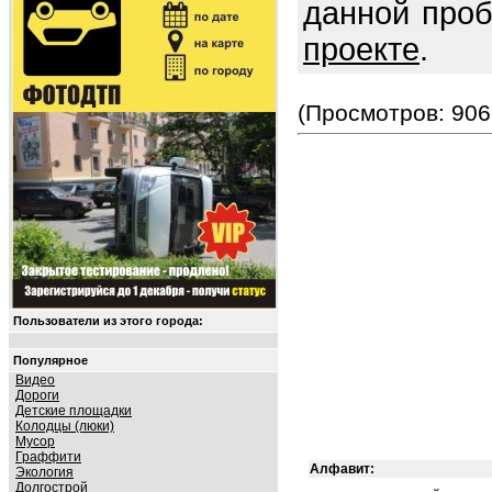
данной про
проекте
.
(Просмотров: 906
Пользователи из этого города:
Популярное
Видео
Дороги
Детские площадки
Колодцы (люки)
Мусор
Граффити
Алфавит:
Экология
Долгострой