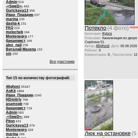
Admin
519
-=SweD=-
442
Gurickaya13
356
Иван_Правдин
237
marina
235
dasha-k
231
Потекло
(4 фото)
ново
FAQ
223
melocheb
194
Курск
Категория:
Montenegro
177
Описание:
Канализация во дворе
бакшевист
166
Серёгина 51.
alex_nail
158
46ghost
Автор:
Дата:
05.08.2026
Виталий Мазепа
152
Рейтинг:
0
sm
150
,
Комментарии:
0
Просмотров:
12
Все участники
Топ 15 по количеству фотографий:
46ghost
35347
AnKit
1884
Иван_Правдин
1540
HDmitriy
768
asamspb
739
бакшевист
719
Admin
583
-=SweD=-
489
Piton
431
Gurickaya13
379
Montenegro
328
Люк на остановке
(5
marina
286