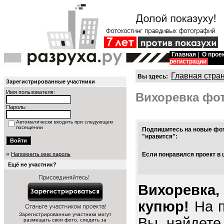
Главная
|
О прое
регистрации
Главная стра
Вы здесь:
Зарегистрированные участники
Имя пользователя:
Вихоревка фо
Пароль:
Автоматически входить при следующем
посещении
Подпишитесь на новые фот
"нравится":
»
Напомнить мне пароль
Если понравился проект в 
Ещё не участник?
Вихоревка,
купюр!
На п
Зарегистрированные участники могут
Вы найдете
размещать свои фото, следить за