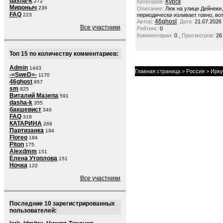
dasha-k
272
Курск
Категория:
Мироныч
236
Описание:
Люк на улице Дейнеки
FAQ
223
периодически изливает говно, вот
46ghost
Автор:
Дата:
21.07.2026
Все участники
Рейтинг:
0
,
Комментарии:
0
Просмотров:
26
Топ 15 по количеству комментариев:
Admin
1443
Главная страница
>
Россия
>
Ирку
-=SweD=-
1170
46ghost
957
sm
825
Виталий Мазепа
591
dasha-k
355
бакшевист
340
FAQ
318
КАТАРИНА
269
Партизанка
194
Floreo
194
Piton
175
Alexdmm
151
Елена Утоплова
151
Ночка
122
Все участники
Последние 10 зарегистрированных
пользователей: