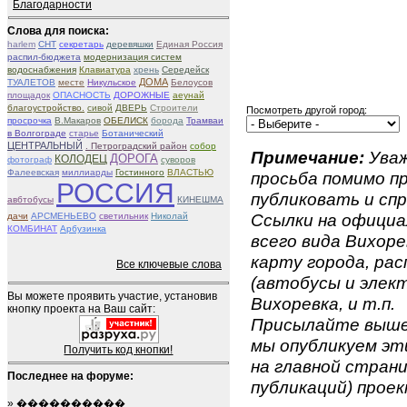
Благодарности
Слова для поиска:
harlem
СНТ
секретарь
деревяшки
Единая Россия
распил-бюджета
модернизация систем
водоснабжения
Клавиатура
хрень
Середейск
ДОМА
ТУАЛЕТОВ
месте
Никульское
Белоусов
площадок
ОПАСНОСТЬ
ДОРОЖНЫЕ
aeунай
благоустройство.
сивой
ДВЕРЬ
Строители
Посмотреть другой город:
просрочка
В.Макаров
ОБЕЛИСК
борода
Трамваи
в Волгограде
старье
Ботанический
ЦЕНТРАЛЬНЫЙ
. Петроградский район
собор
Примечание:
Уваж
ДОРОГА
КОЛОДЕЦ
фотограф
суворов
Фалеевская
миллиарды
Гостинного
ВЛАСТЬЮ
просьба помимо 
РОССИЯ
публиковать и спр
авбтобусы
КИНЕШМА
Ссылки на официа
дачи
АРСМЕНЬЕВО
светильник
Николай
КОМБИНАТ
Арбузинка
всего вида Вихорев
карту города, ра
Все ключевые слова
(автобусы и элект
Вы можете проявить участие, установив
Вихоревка, и т.п.
кнопку проекта на Ваш сайт:
Присылайте вышеу
мы опубликуем эти
Получить код кнопки!
на главной страни
Последнее на форуме:
публикаций) проек
»
����������