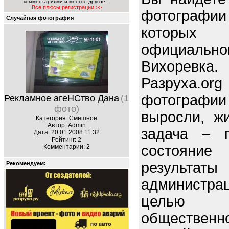
комментариями и многое другое...
Все плюсы регистрации >>
фотограф
Случайная фотография
которых
официал
Вихоревка.
Разруха.o
фотографи
Рекламное агеНСтво Дана
(1
фото)
выросли, ж
Категория:
Смешное
Автор:
Admin
задача – п
Дата: 20.01.2008 11:32
Рейтинг: 2
состояние 
Комментарии: 2
резуль
Рекомендуем:
администрац
целью 
обществен