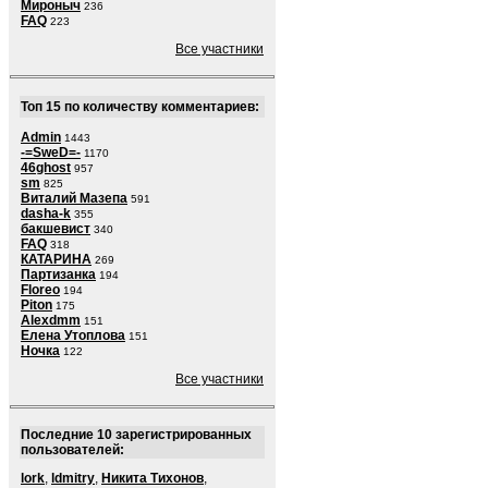
Мироныч
236
FAQ
223
Все участники
Топ 15 по количеству комментариев:
Admin
1443
-=SweD=-
1170
46ghost
957
sm
825
Виталий Мазепа
591
dasha-k
355
бакшевист
340
FAQ
318
КАТАРИНА
269
Партизанка
194
Floreo
194
Piton
175
Alexdmm
151
Елена Утоплова
151
Ночка
122
Все участники
Последние 10 зарегистрированных
пользователей:
lork
,
ldmitry
,
Никита Тихонов
,