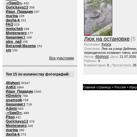
-=SweD=-
442
Gurickaya13
356
Иван_Правдин
237
marina
235
dasha-k
231
FAQ
223
melocheb
194
Montenegro
177
бакшевист
166
Люк на остановке
(5
alex_nail
158
Курск
Категория:
Виталий Мазепа
152
Описание:
Люк на улице Дейнеки
sm
150
периодически изливает говно, вот
46ghost
Автор:
Дата:
21.07.2026
Все участники
Рейтинг:
0
,
Комментарии:
0
Просмотров:
26
Топ 15 по количеству фотографий:
46ghost
35347
AnKit
Главная страница
>
Россия
>
Ирку
1884
Иван_Правдин
1540
HDmitriy
768
asamspb
739
бакшевист
719
Admin
583
-=SweD=-
489
Piton
431
Gurickaya13
379
Montenegro
328
marina
286
dasha-k
272