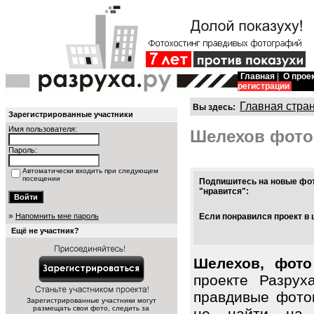
Главная
|
О прое
регистрации
Главная стра
Вы здесь:
Зарегистрированные участники
Имя пользователя:
Шелехов фото
Пароль:
Автоматически входить при следующем
посещении
Подпишитесь на новые фот
"нравится":
»
Напомнить мне пароль
Если понравился проект в 
Ещё не участник?
Шелехов, фото
проекте Разрух
правдивые фото
Зарегистрированные участники могут
размещать свои фото, следить за
не найти на 