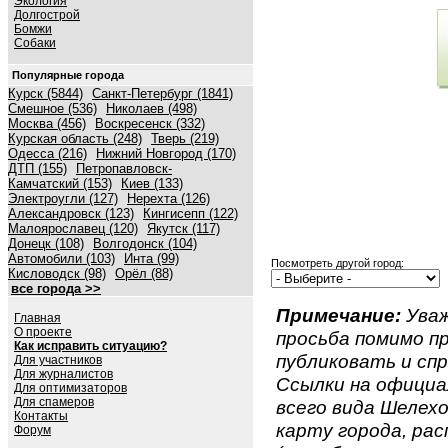
Экология
Долгострой
Бомжи
Собаки
Популярные города
Курск (5844)
Санкт-Петербург (1841)
Смешное (536)
Николаев (498)
Москва (456)
Воскресенск (332)
Курская область (248)
Тверь (219)
Одесса (216)
Нижний Новгород (170)
ДТП (155)
Петропавловск-
Камчатский (153)
Киев (133)
Электроугли (127)
Нерехта (126)
Александровск (123)
Кингисепп (122)
Малоярославец (120)
Якутск (117)
Донецк (108)
Волгодонск (104)
Автомобили (103)
Инта (99)
Посмотреть другой город:
Кисловодск (98)
Орёл (88)
все города >>
Примечание:
Уваж
Главная
О проекте
просьба помимо 
Как исправить ситуацию?
публиковать и спр
Для участников
Для журналистов
Ссылки на официа
Для оптимизаторов
Для спамеров
всего вида Шелехов
Контакты
карту города, ра
Форум