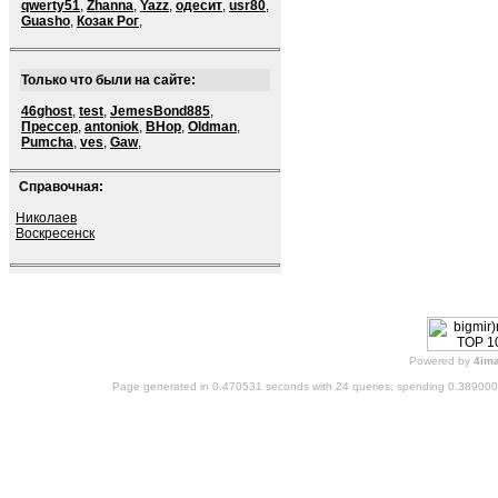
qwerty51
,
Zhanna
,
Yazz
,
одесит
,
usr80
,
Guasho
,
Козак Рог
,
Только что были на сайте:
46ghost
,
test
,
JemesBond885
,
Прессер
,
antoniok
,
BHop
,
Oldman
,
Pumcha
,
ves
,
Gaw
,
Справочная:
Николаев
Воскресенск
Powered by
4im
Page generated in 0.470531 seconds with 24 queries, spending 0.38900