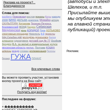
(автобусы и элект
Реклама на проекте?...
Благодарности
Шелехов, и т.п.
Присылайте вышеу
Слова для поиска:
разбито
Покровская
ростов
пожары
Коты
народу
мы опубликуем эти
КИНО
Можайка
2008
ДЕРЬМА
комплекс
аптеку
на главной страни
СКУЛЬПТУРА
Хитарова
Троицко-Печорск.
Сибирская
Крапивинский
ФОНД
Гандон
публикаций) проек
Мичуринская
конь
КОРИДОР
Гора
ХОТЬКОВО
спортивные-площадки
Никополь
8-й
приколы
http://эльбан.рф/
молодёжь
кузнецовск
балок
алкашихи
однорукине
детский сад № 77
Особняк
бродяги
В.А. за жильё и коммунальные услуги
пензенская область
жилье.
Полтава
КОШКА
Реклама:
шприцы
вождя
сломан
иллюминация
Газоны
ГУЖА
Геракл
ПЛАКАТ
Все ключевые слова
Вы можете проявить участие, установив
кнопку проекта на Ваш сайт:
Получить код кнопки!
Последнее на форуме:
»
����������