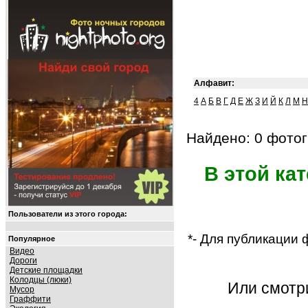
Алфавит:
4
А
Б
В
Г
Д
Е
Ж
З
И
Й
К
Л
М
Н
Найдено: 0 фотог
В этой ка
Пользователи из этого города:
*- Для публикации
Популярное
Видео
Дороги
Детские площадки
Колодцы (люки)
Или смот
Мусор
Граффити