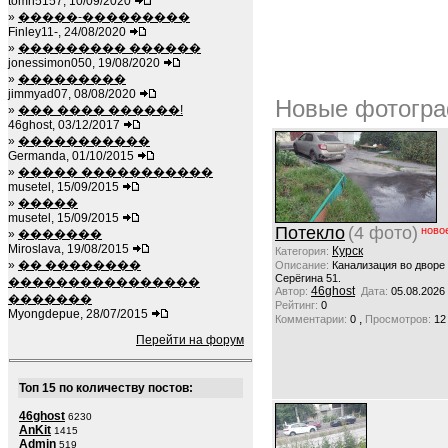
tomh5157, 10/09/2020
»
�����-���������
Finley11-, 24/08/2020
»
��������� ������
jonessimon050, 19/08/2020
»
���������
jimmyad07, 08/08/2020
Новые фотогра
»
��� ���� ������!
46ghost, 03/12/2017
»
�����������
Germanda, 01/10/2015
»
����� �����������
musetel, 15/09/2015
»
�����
musetel, 15/09/2015
Потекло
(4 фото)
ново
»
�������
Miroslava, 19/08/2015
Курск
Категория:
»
�� ��������
Описание:
Канализация во дворе
Серёгина 51.
����������������
46ghost
Автор:
Дата:
05.08.2026
�������
Рейтинг:
0
Myongdepue, 28/07/2015
,
Комментарии:
0
Просмотров:
12
Перейти на форум
Топ 15 по количеству постов:
46ghost
6230
AnKit
1415
Admin
519