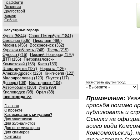
Граффити
Экология
Долгострой
Бомжи
Собаки
Популярные города
Курск (5844)
Санкт-Петербург (1841)
Смешное (536)
Николаев (498)
Москва (456)
Воскресенск (332)
Курская область (248)
Тверь (219)
Одесса (216)
Нижний Новгород (170)
ДТП (155)
Петропавловск-
Камчатский (153)
Киев (133)
Электроугли (127)
Нерехта (126)
Александровск (123)
Кингисепп (122)
Малоярославец (120)
Якутск (117)
Донецк (108)
Волгодонск (104)
Посмотреть другой город:
Автомобили (103)
Инта (99)
Кисловодск (98)
Орёл (88)
все города >>
Примечание:
Уваж
просьба помимо 
Главная
О проекте
публиковать и спр
Как исправить ситуацию?
Ссылки на официа
Для участников
Для журналистов
всего вида Комсом
Для оптимизаторов
Комсомольск.ru), 
Для спамеров
Контакты
транспорта (авто