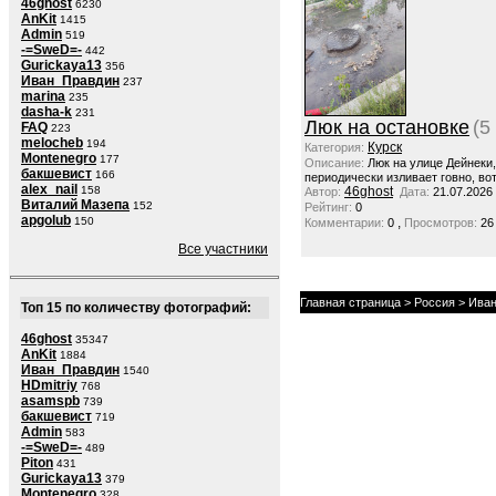
46ghost
6230
AnKit
1415
Admin
519
-=SweD=-
442
Gurickaya13
356
Иван_Правдин
237
marina
235
dasha-k
231
Люк на остановке
(5
FAQ
223
melocheb
194
Курск
Категория:
Montenegro
177
Описание:
Люк на улице Дейнеки
бакшевист
166
периодически изливает говно, вот
alex_nail
158
46ghost
Автор:
Дата:
21.07.2026
Виталий Мазепа
152
Рейтинг:
0
apgolub
150
,
Комментарии:
0
Просмотров:
26
Все участники
Главная страница
>
Россия
>
Иван
Топ 15 по количеству фотографий:
46ghost
35347
AnKit
1884
Иван_Правдин
1540
HDmitriy
768
asamspb
739
бакшевист
719
Admin
583
-=SweD=-
489
Piton
431
Gurickaya13
379
Montenegro
328