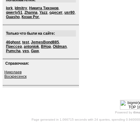
пользователей:
lork
,
ldmitry
,
Никита Тихонов
,
qwerty51
,
Zhanna
,
Yazz
,
одесит
,
usr80
,
Guasho
,
Козак Рог
,
Только что были на сайте:
46ghost
,
test
,
JemesBond885
,
Прессер
,
antoniok
,
BHop
,
Oldman
,
Pumcha
,
ves
,
Gaw
,
Справочная:
Николаев
Воскресенск
Powered by
4im
Page generated in 1.066715 seconds with 24 queries, spending 0.94000