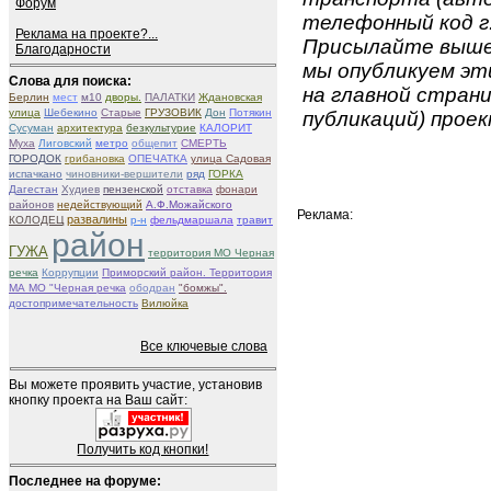
Форум
телефонный код г.
Реклама на проекте?...
Присылайте вышеу
Благодарности
мы опубликуем эти
Слова для поиска:
на главной страни
Берлин
мест
м10
дворы.
ПАЛАТКИ
Ждановская
улица
Шебекино
Старые
ГРУЗОВИК
Дон
Потякин
публикаций) проек
Сусуман
архитектура
безкультурие
КАЛОРИТ
Муха
Лиговский
метро
общепит
СМЕРТЬ
ГОРОДОК
грибановка
ОПЕЧАТКА
улица Садовая
испачкано
чиновники-вершители
ряд
ГОРКА
Дагестан
Худиев
пензенской
отставка
фонари
районов
недействующий
А.Ф.Можайского
Реклама:
развалины
КОЛОДЕЦ
р-н
фельдмаршала
травит
район
ГУЖА
территория МО Черная
речка
Коррупции
Приморский район. Территория
МА МО "Черная речка
ободран
"бомжы".
достопримечательность
Вилюйка
Все ключевые слова
Вы можете проявить участие, установив
кнопку проекта на Ваш сайт:
Получить код кнопки!
Последнее на форуме: