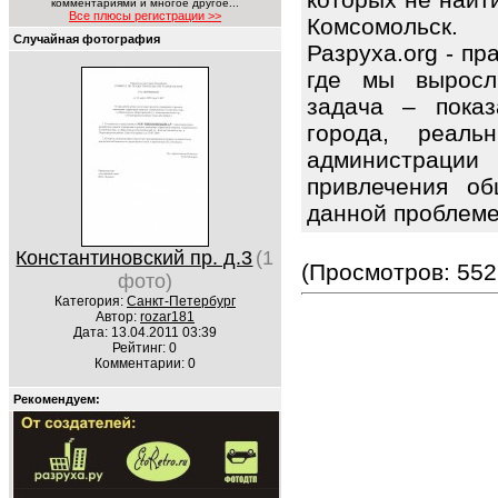
комментариями и многое другое...
Все плюсы регистрации >>
Комсомольск.
Случайная фотография
Разруха.org - п
где мы выросл
задача – показ
города, реаль
администрации 
привлечения об
данной проблем
Константиновский пр. д.3
(1
(Просмотров: 552
фото)
Категория:
Санкт-Петербург
Автор:
rozar181
Дата: 13.04.2011 03:39
Рейтинг: 0
Комментарии: 0
Рекомендуем: