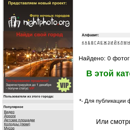
Алфавит:
4
А
Б
В
Г
Д
Е
Ж
З
И
Й
К
Л
М
Н
Найдено: 0 фотог
В этой ка
Пользователи из этого города:
*- Для публикации
Популярное
Видео
Дороги
Или смот
Детские площадки
Колодцы (люки)
Мусор