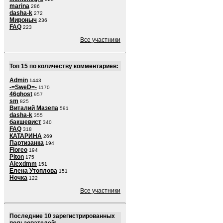
marina
286
dasha-k
272
Мироныч
236
FAQ
223
Все участники
Топ 15 по количеству комментариев:
Admin
1443
-=SweD=-
1170
46ghost
957
sm
825
Виталий Мазепа
591
dasha-k
355
бакшевист
340
FAQ
318
КАТАРИНА
269
Партизанка
194
Floreo
194
Piton
175
Alexdmm
151
Елена Утоплова
151
Ночка
122
Все участники
Последние 10 зарегистрированных