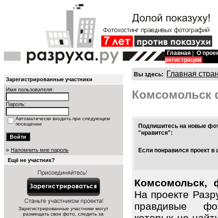
Главная
|
О прое
регистрации
Главная стра
Вы здесь:
Зарегистрированные участники
Имя пользователя:
Комсомольск 
Пароль:
Автоматически входить при следующем
посещении
Подпишитесь на новые фот
"нравится":
»
Напомнить мне пароль
Если понравился проект в 
Ещё не участник?
Комсомольск, 
На проекте Разр
правдивые фот
Зарегистрированные участники могут
размещать свои фото, следить за
которых не найт