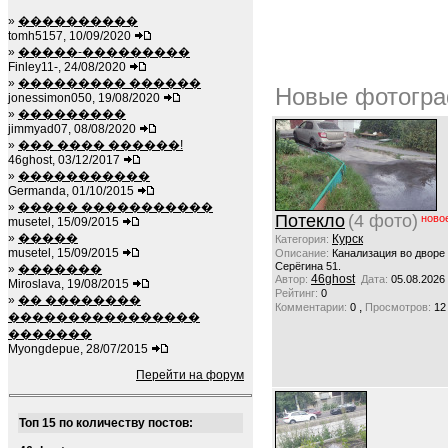
»
����������
tomh5157, 10/09/2020
»
�����-���������
Finley11-, 24/08/2020
»
��������� ������
Новые фотогра
jonessimon050, 19/08/2020
»
���������
jimmyad07, 08/08/2020
»
��� ���� ������!
46ghost, 03/12/2017
»
�����������
Germanda, 01/10/2015
»
����� �����������
Потекло
(4 фото)
ново
musetel, 15/09/2015
»
�����
Курск
Категория:
musetel, 15/09/2015
Описание:
Канализация во дворе
Серёгина 51.
»
�������
46ghost
Автор:
Дата:
05.08.2026
Miroslava, 19/08/2015
Рейтинг:
0
»
�� ��������
,
Комментарии:
0
Просмотров:
12
����������������
�������
Myongdepue, 28/07/2015
Перейти на форум
Топ 15 по количеству постов: