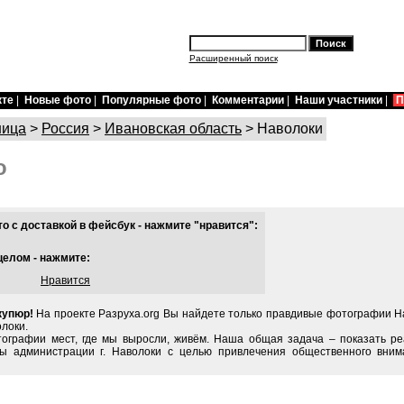
Расширенный поиск
кте
|
Новые фото
|
Популярные фото
|
Комментарии
|
Наши участники
|
П
ница
>
Россия
>
Ивановская область
> Наволоки
о
 с доставкой в фейсбук - нажмите "нравится":
целом - нажмите:
Нравится
купюр!
На проекте Разруха.org Вы найдете только правдивые фотографии На
олоки.
тографии мест, где мы выросли, живём. Наша общая задача – показать ре
ы администрации г. Наволоки с целью привлечения общественного вним