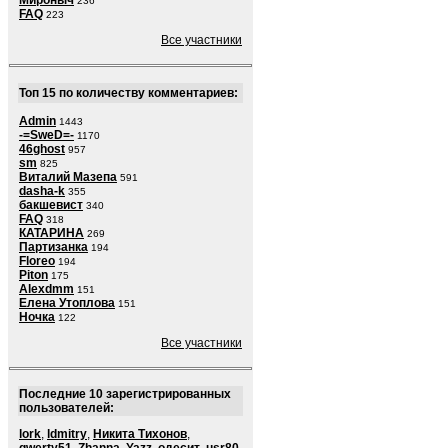
Мироныч
236
FAQ
223
Все участники
Топ 15 по количеству комментариев:
Admin
1443
-=SweD=-
1170
46ghost
957
sm
825
Виталий Мазепа
591
dasha-k
355
бакшевист
340
FAQ
318
КАТАРИНА
269
Партизанка
194
Floreo
194
Piton
175
Alexdmm
151
Елена Утоплова
151
Ночка
122
Все участники
Последние 10 зарегистрированных
пользователей:
lork
,
ldmitry
,
Никита Тихонов
,