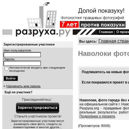
Главная
|
О прое
Главная стра
Вы здесь:
Зарегистрированные участники
Имя пользователя:
Наволоки фот
Пароль:
Автоматически входить при следующем
посещении
Подпишитесь на новые фото
Если понравился проект в 
»
Напомнить мне пароль
Ещё не участник?
Наволоки, фото города без 
на официальном сайте г. Нав
Разруха.org - правдивые фо
реальные результаты работ
Подробнее о проекте
.
Зарегистрированные участники могут
размещать свои фото, следить за
(Просмотров: 9008)
комментариями и многое другое...