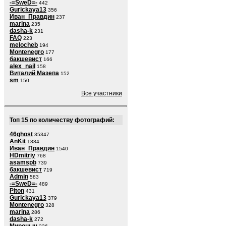
-=SweD=-
442
Gurickaya13
356
Иван_Правдин
237
marina
235
dasha-k
231
FAQ
223
melocheb
194
Montenegro
177
бакшевист
166
alex_nail
158
Виталий Мазепа
152
sm
150
Все участники
Топ 15 по количеству фотографий:
46ghost
35347
AnKit
1884
Иван_Правдин
1540
HDmitriy
768
asamspb
739
бакшевист
719
Admin
583
-=SweD=-
489
Piton
431
Gurickaya13
379
Montenegro
328
marina
286
dasha-k
272