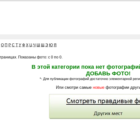
О
П
Р
С
Т
У
Ф
Х
Ц
Ч
Ш
Щ
Э
Ю
Я
раницах. Показаны фото: с 0 по 0.
В этой категории пока нет фотографи
ДОБАВЬ ФОТО!
*- Для публикации фотографий достаточно элементарной регис
Или смотри самые
новые
фотографии други