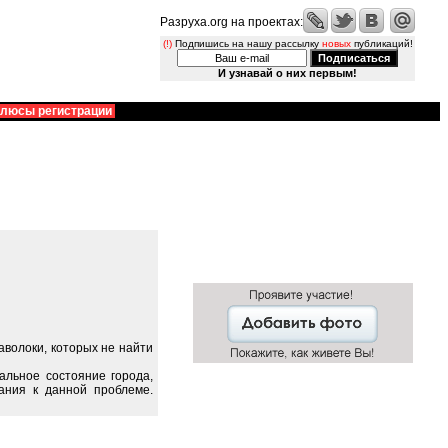
Разруха.org на проектах:
(!)
Подпишись на нашу рассылку
новых
публикаций!
И узнавай о них первым!
люсы регистрации
волоки, которых не найти
альное состояние города,
ания к данной проблеме.