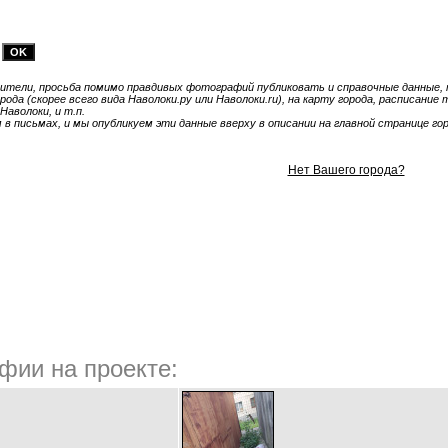
тели, просьба помимо правдивых фотографий публиковать и справочные данные, т
ода (скорее всего вида Наволоки.ру или Наволоки.ru), на карту города, расписание
Наволоки, и т.п.
 письмах, и мы опубликуем эти данные вверху в описании на главной странице гор
Нет Вашего города?
фии на проекте: