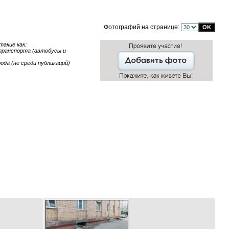
Фотографий на странице:
акие как:
 транспорта (автобусы и
ода (не среди публикаций)