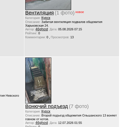
Вентиляция
(1 фото)
новое
Курск
Категория:
Описание:
Забитая вентиляция подвалов общежития
Харьковская 24.
46ghost
Автор:
Дата:
05.08.2026 07:15
Рейтинг:
0
,
Комментарии:
0
Просмотров:
13
тия Невского
Вонючий подъезд
(7 фото)
Курск
Категория:
Описание:
Второй подъезд общежития Ольшанского 13 воняет
говном от котов.
46ghost
Автор:
Дата:
12.07.2026 01:55
Рейтинг:
0