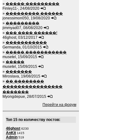
»
�����-���������
Finley11-, 24/08/2020
»
��������� ������
jonessimon050, 19/08/2020
»
���������
jimmyad07, 08/08/2020
»
��� ���� ������!
46ghost, 03/12/2017
»
�����������
Germanda, 01/10/2015
»
����� �����������
musetel, 15/09/2015
»
�����
musetel, 15/09/2015
»
�������
Miroslava, 19/08/2015
»
�� ��������
����������������
�������
Myongdepue, 28/07/2015
Перейти на форум
Топ 15 по количеству постов:
46ghost
6230
AnKit
1415
Admin
519