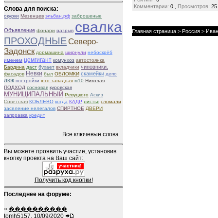
,
Комментарии:
0
Просмотров:
25
Слова для поиска:
окурки
Мезенцев
эльбан.рф
заброшеные
свалка
Объявление
фонари
разрыв
Главная страница
>
Россия
>
Иван
ПРОХОДНЫЕ
Северо-
Задонск
дормашина
ширнули
небоскрёб
цемгигант
именем
комунхоз
автостоянка
чиновники.
Бардина
даст
бухает
вкладчики
Невки
скамейки
фасадов
был
ОБЛОМКИ
депо
люк
постройки
юго-западная
м10
Николая
ПОДХОД
сосновая
куровская
МУНИЦИПАЛЬНЫЙ
Ревуцкого
Аскиз
Советская
КОБЛЕВО
когда
КАДР
листья
сломали
заселение нелегалов
СПИРТНОЕ
ДВЕРИ
запрравка
кредит
Все ключевые слова
Вы можете проявить участие, установив
кнопку проекта на Ваш сайт:
Получить код кнопки!
Последнее на форуме:
»
����������
tomh5157, 10/09/2020