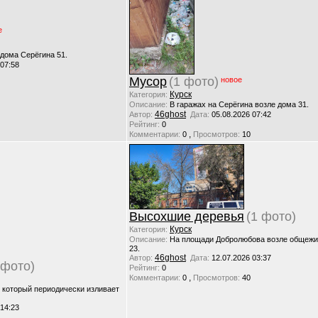
е
 дома Серёгина 51.
 07:58
Мусор
(1 фото)
новое
Курск
Категория:
Описание:
В гаражах на Серёгина возле дома 31.
46ghost
Автор:
Дата:
05.08.2026 07:42
Рейтинг:
0
,
Комментарии:
0
Просмотров:
10
Высохшие деревья
(1 фото)
Курск
Категория:
Описание:
На площади Добролюбова возле общежи
23.
46ghost
Автор:
Дата:
12.07.2026 03:37
 фото)
Рейтинг:
0
,
Комментарии:
0
Просмотров:
40
, который периодически изливает
 14:23