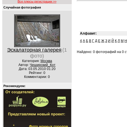
Все плюсы регистрации >>
Случайная фотография
Алфавит:
4
А
Б
В
Г
Д
Е
Ж
З
И
Й
К
Л
М
Н
Эскалаторная галерея
(1
Найдено: 0 фотографий на 0 ст
фото)
Категория:
Москва
Автор:
Чеширский_Кот
Дата: 03.05.2010 01:20
Рейтинг: 0
Комментарии: 0
Рекомендуем: