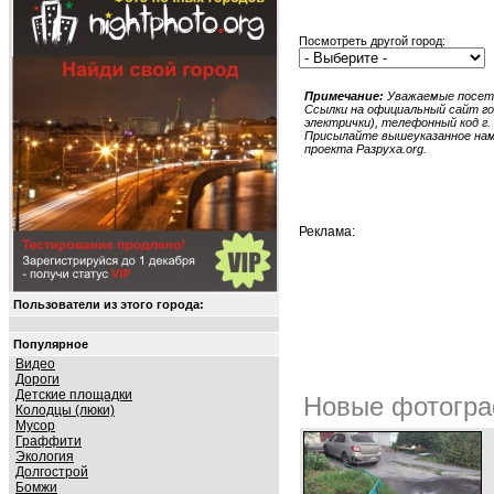
Посмотреть другой город:
Примечание:
Уважаемые посети
Ссылки на официальный сайт гор
электрички), телефонный код г. 
Присылайте вышеуказанное нам в
проекта Разруха.org.
Реклама:
Пользователи из этого города:
Популярное
Видео
Дороги
Детские площадки
Новые фотогра
Колодцы (люки)
Мусор
Граффити
Экология
Долгострой
Бомжи