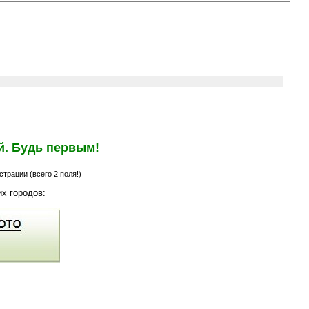
й. Будь первым!
трации (всего 2 поля!)
х городов: