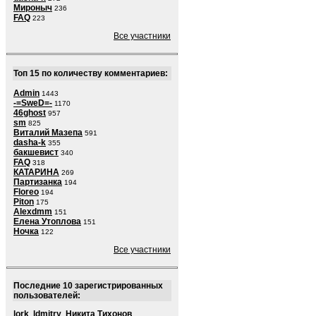
Мироныч
236
FAQ
223
Все участники
Топ 15 по количеству комментариев:
Admin
1443
-=SweD=-
1170
46ghost
957
sm
825
Виталий Мазепа
591
dasha-k
355
бакшевист
340
FAQ
318
КАТАРИНА
269
Партизанка
194
Floreo
194
Piton
175
Alexdmm
151
Елена Утоплова
151
Ночка
122
Все участники
Последние 10 зарегистрированных
пользователей:
lork
,
ldmitry
,
Никита Тихонов
,