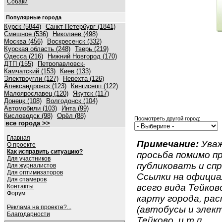
Собаки
Популярные города
Курск (5844)
Санкт-Петербург (1841)
Смешное (536)
Николаев (498)
Москва (456)
Воскресенск (332)
Курская область (248)
Тверь (219)
Одесса (216)
Нижний Новгород (170)
ДТП (155)
Петропавловск-
Камчатский (153)
Киев (133)
Электроугли (127)
Нерехта (126)
Александровск (123)
Кингисепп (122)
Малоярославец (120)
Якутск (117)
Донецк (108)
Волгодонск (104)
Автомобили (103)
Инта (99)
Кисловодск (98)
Орёл (88)
Посмотреть другой город:
все города >>
Главная
Примечание:
Уваж
О проекте
Как исправить ситуацию?
просьба помимо 
Для участников
публиковать и спр
Для журналистов
Для оптимизаторов
Ссылки на официа
Для спамеров
всего вида Тейково
Контакты
Форум
карту города, ра
Реклама на проекте?...
(автобусы и элект
Благодарности
Тейково, и т.п.