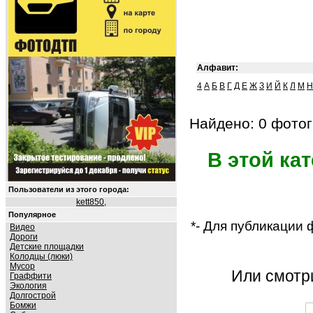
Алфавит:
4
А
Б
В
Г
Д
Е
Ж
З
И
Й
К
Л
М
Н
Найдено: 0 фотог
В этой ка
Пользователи из этого города:
kett850
,
Популярное
*- Для публикации
Видео
Дороги
Детские площадки
Колодцы (люки)
Мусор
Или смот
Граффити
Экология
Долгострой
Бомжи