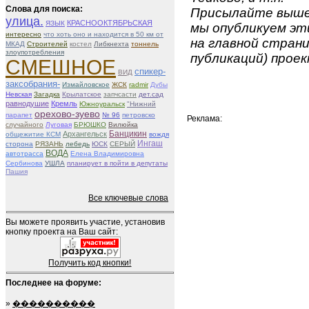
Слова для поиска:
Присылайте вышеу
улица.
КРАСНООКТЯБРЬСКАЯ
ЯЗЫК
мы опубликуем эти
интересно
что хоть оно и находится в 50 км от
на главной страни
МКАД
Строителей
костел
Либкнехта
тоннель
злоупотребления
публикаций) проек
СМЕШНОЕ
спикер-
ВИД
заксобрания-
Измайловское
ЖСК
radmir
Дубы
Невская
Загадка
Крылатское
запчсасти
дет.сад
равнодушие
Кремль
Южноуральск
"Нижний
орехово-зуево
парапет
№ 96
петровско
Реклама:
случайного
Луговая
БРЮШКО
Вилюйка
Банцикин
Архангельск
общежитие КСМ
вождя
Ингаш
сторона
РЯЗАНЬ
лебедь
ЮСК
СЕРЫЙ
ВОДА
автотрасса
Елена Владимировна
Сербинова
УШЛА
планирует в пойти в депутаты
Пашия
Все ключевые слова
Вы можете проявить участие, установив
кнопку проекта на Ваш сайт:
Получить код кнопки!
Последнее на форуме:
»
����������