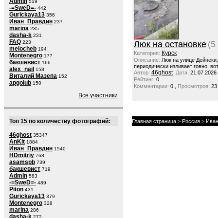
Admin
519
-=SweD=-
442
Gurickaya13
356
Иван_Правдин
237
marina
235
dasha-k
231
FAQ
223
Люк на остановке
(5
melocheb
194
Курск
Категория:
Montenegro
177
Описание:
Люк на улице Дейнеки
бакшевист
166
периодически изливает говно, вот
alex_nail
158
46ghost
Автор:
Дата:
21.07.2026
Виталий Мазепа
152
Рейтинг:
0
apgolub
150
,
Комментарии:
0
Просмотров:
23
Все участники
Топ 15 по количеству фотографий:
Главная страница
>
Россия
>
Иван
46ghost
35347
AnKit
1884
Иван_Правдин
1540
HDmitriy
768
asamspb
739
бакшевист
719
Admin
583
-=SweD=-
489
Piton
431
Gurickaya13
379
Montenegro
328
marina
286
dasha-k
272