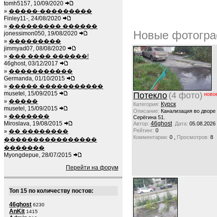
tomh5157, 10/09/2020
»
�����-���������
Finley11-, 24/08/2020
»
��������� ������
Новые фотогра
jonessimon050, 19/08/2020
»
���������
jimmyad07, 08/08/2020
»
��� ���� ������!
46ghost, 03/12/2017
»
�����������
Germanda, 01/10/2015
»
����� �����������
musetel, 15/09/2015
Потекло
(4 фото)
ново
»
�����
Курск
Категория:
musetel, 15/09/2015
Описание:
Канализация во дворе
»
�������
Серёгина 51.
Miroslava, 19/08/2015
46ghost
Автор:
Дата:
05.08.2026
Рейтинг:
0
»
�� ��������
,
Комментарии:
0
Просмотров:
8
����������������
�������
Myongdepue, 28/07/2015
Перейти на форум
Топ 15 по количеству постов:
46ghost
6230
AnKit
1415