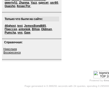
qwerty51
,
Zhanna
,
Yazz
,
одесит
,
usr80
,
Guasho
,
Козак Рог
,
Только что были на сайте:
46ghost
,
test
,
JemesBond885
,
Прессер
,
antoniok
,
BHop
,
Oldman
,
Pumcha
,
ves
,
Gaw
,
Справочная:
Николаев
Воскресенск
Powered by
4im
Page generated in 0.388291 seconds with 24 queries, spending 0.29500