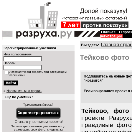
Главная
|
О прое
регистрации
Главная стра
Вы здесь:
Зарегистрированные участники
Имя пользователя:
Тейково фото
Пароль:
Автоматически входить при следующем
посещении
Подпишитесь на новые фот
"нравится":
»
Напомнить мне пароль
Если понравился проект в 
Ещё не участник?
Тейково, фото
проекте Разрух
правдивые фото
Зарегистрированные участники могут
размещать свои фото, следить за
не найти на офиц