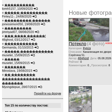
»
����������
tomh5157, 10/09/2020
Новые фотогра
»
�����-���������
Finley11-, 24/08/2020
»
��������� ������
jonessimon050, 19/08/2020
»
���������
jimmyad07, 08/08/2020
»
��� ���� ������!
46ghost, 03/12/2017
Потекло
(4 фото)
ново
»
�����������
Germanda, 01/10/2015
Курск
Категория:
»
����� �����������
Описание:
Канализация во дворе
musetel, 15/09/2015
Серёгина 51.
46ghost
Автор:
Дата:
05.08.2026
»
�����
Рейтинг:
0
musetel, 15/09/2015
,
Комментарии:
0
Просмотров:
8
»
�������
Miroslava, 19/08/2015
»
�� ��������
����������������
�������
Myongdepue, 28/07/2015
Перейти на форум
Топ 15 по количеству постов: