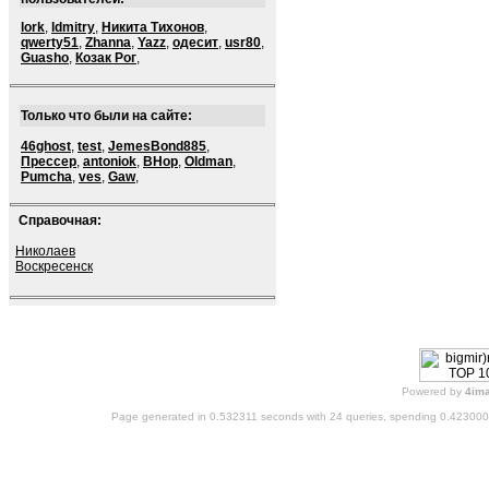
lork
,
ldmitry
,
Никита Тихонов
,
qwerty51
,
Zhanna
,
Yazz
,
одесит
,
usr80
,
Guasho
,
Козак Рог
,
Только что были на сайте:
46ghost
,
test
,
JemesBond885
,
Прессер
,
antoniok
,
BHop
,
Oldman
,
Pumcha
,
ves
,
Gaw
,
Справочная:
Николаев
Воскресенск
Powered by
4im
Page generated in 0.532311 seconds with 24 queries, spending 0.42300