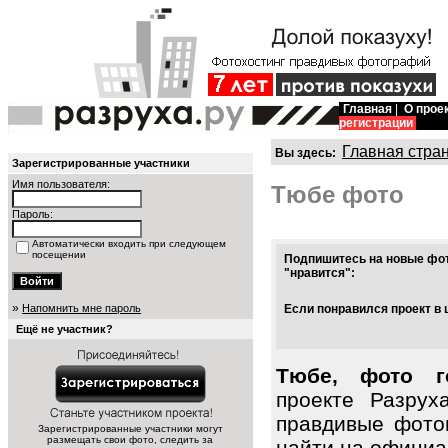
Главная
|
О прое
регистрации
Главная стра
Вы здесь:
Зарегистрированные участники
Имя пользователя:
Тюбе фото
Пароль:
Автоматически входить при следующем
посещении
Подпишитесь на новые фот
"нравится":
»
Напомнить мне пароль
Если понравился проект в 
Ещё не участник?
Тюбе, фото г
проекте Разрух
правдивые фото
Зарегистрированные участники могут
размещать свои фото, следить за
найти на официал