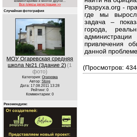
комментариями и многое другое...
Все плюсы регистрации >>
Разруха.org - п
Случайная фотография
где мы выросл
задача – показ
города, реаль
администрац
привлечения об
данной проблем
МОУ Огаревская средняя
школа №21 (Здание 2)
(1
(Просмотров: 434
фото)
Категория:
Огаревка
Автор:
Store
Дата: 17.08.2011 13:28
Рейтинг: 0
Комментарии: 0
Рекомендуем: