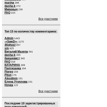
marina
286
dasha-k
272
Мироныч
236
FAQ
223
Все участники
Топ 15 по количеству комментариев:
Admin
1443
-=SweD=-
1170
46ghost
957
sm
825
Виталий Мазепа
591
dasha-k
355
бакшевист
340
FAQ
318
КАТАРИНА
269
Партизанка
194
Floreo
194
Piton
175
Alexdmm
151
Елена Утоплова
151
Ночка
122
Все участники
Последние 10 зарегистрированных
пользователей: