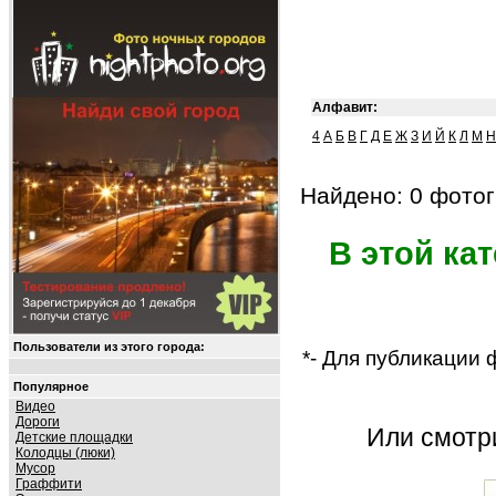
Алфавит:
4
А
Б
В
Г
Д
Е
Ж
З
И
Й
К
Л
М
Н
Найдено: 0 фотог
В этой ка
Пользователи из этого города:
*- Для публикации
Популярное
Видео
Дороги
Или смот
Детские площадки
Колодцы (люки)
Мусор
Граффити