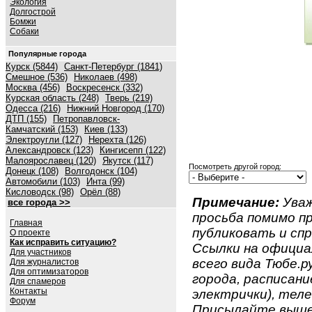
Экология
Долгострой
Бомжи
Собаки
Популярные города
Курск (5844)
Санкт-Петербург (1841)
Смешное (536)
Николаев (498)
Москва (456)
Воскресенск (332)
Курская область (248)
Тверь (219)
Одесса (216)
Нижний Новгород (170)
ДТП (155)
Петропавловск-
Камчатский (153)
Киев (133)
Электроугли (127)
Нерехта (126)
Александровск (123)
Кингисепп (122)
Малоярославец (120)
Якутск (117)
Посмотреть другой город:
Донецк (108)
Волгодонск (104)
Автомобили (103)
Инта (99)
Кисловодск (98)
Орёл (88)
Примечание:
Уваж
все города >>
просьба помимо 
Главная
публиковать и спр
О проекте
Как исправить ситуацию?
Ссылки на официа
Для участников
всего вида Тюбе.ру
Для журналистов
Для оптимизаторов
города, расписан
Для спамеров
Контакты
электрички), теле
Форум
Присылайте вышеу