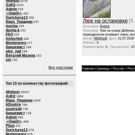
46ghost
6230
AnKit
1415
Admin
519
-=SweD=-
442
Gurickaya13
356
Люк на остановке
(5
Иван_Правдин
237
marina
Курск
235
Категория:
dasha-k
231
Описание:
Люк на улице Дейнеки
FAQ
периодически изливает говно, вот
223
46ghost
melocheb
Автор:
Дата:
21.07.2026
194
Montenegro
Рейтинг:
0
177
,
бакшевист
Комментарии:
0
Просмотров:
23
166
alex_nail
158
Виталий Мазепа
152
sm
150
Все участники
Главная страница
>
Россия
>
Респ
Топ 15 по количеству фотографий:
46ghost
35347
AnKit
1884
Иван_Правдин
1540
HDmitriy
768
asamspb
739
бакшевист
719
Admin
583
-=SweD=-
489
Piton
431
Gurickaya13
379
Montenegro
328