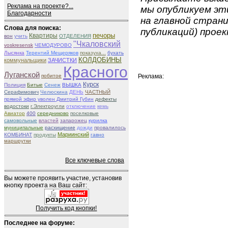
Реклама на проекте?...
мы опубликуем эти
Благодарности
на главной страни
Слова для поиска:
публикаций) проек
печоры
Квартиры
вон
учить
ОТДЕЛЕНИЯ
"Чкаловский
voskresensk
ЧЕМОДУРОВО
Лысянка
Терентий Мещеряков
показуха...
бухать
КОЛДОБИНЫ
коммунальщики
ЗАЧИСТКИ
Красного
Луганской
побитое
Реклама:
Курск
Полиция
Битые
Сенеж
ВЫШКА
Серафимович
Челюскина
ДЕНЬ
ЧАСТНЫЙ
прямой эфир уволен Дмитрий Губин
дефекты
водостоки
г.Электроугли
отключение
кемь
Авиатор
400
середниково
поселковые
самовольные
властей
запарожец
курилка
муниципальные
расхищение
дожди
провалилось
Мариинский
КОМБИНАТ
продукты
гавно
маршрутки
Все ключевые слова
Вы можете проявить участие, установив
кнопку проекта на Ваш сайт:
Получить код кнопки!
Последнее на форуме: