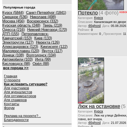
Популярные города
Потекло
(4 фото)
ново
Курск (5844)
Санкт-Петербург (1841)
Смешное (536)
Николаев (498)
Курск
Категория:
Москва (456)
Воскресенск (332)
Описание:
Канализация во дворе
Курская область (248)
Тверь (219)
46ghost
Автор:
Дата:
05.08.2026
Одесса (216)
Нижний Новгород (170)
Рейтинг:
0
ДТП (155)
Петропавловск-
,
Комментарии:
0
Просмотров:
11
Камчатский (153)
Киев (133)
Электроугли (127)
Нерехта (126)
Александровск (123)
Кингисепп (122)
Малоярославец (120)
Якутск (117)
Донецк (108)
Волгодонск (104)
Автомобили (103)
Инта (99)
Кисловодск (98)
Орёл (88)
все города >>
Главная
О проекте
Как исправить ситуацию?
Для участников
Для журналистов
Для оптимизаторов
Для спамеров
Контакты
Люк на остановке
(5
Форум
Курск
Категория:
Описание:
Люк на улице Дейнеки
Реклама на проекте?...
говно, вот вчера.
Благодарности
46ghost
Автор:
Дата:
21.07.2026
Рейтинг:
0