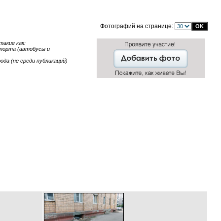
Фотографий на странице:
акие как:
нспорта (автобусы и
ода (не среди публикаций)