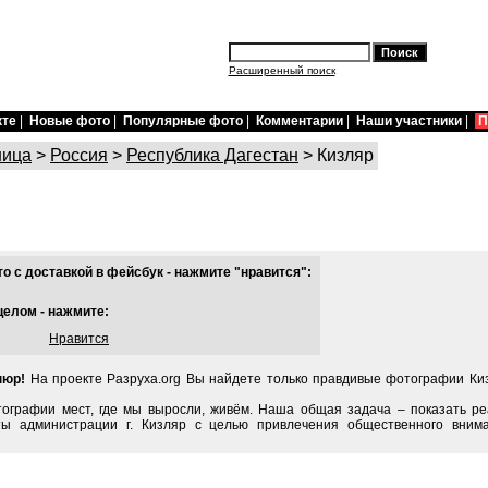
Расширенный поиск
кте
|
Новые фото
|
Популярные фото
|
Комментарии
|
Наши участники
|
П
ница
>
Россия
>
Республика Дагестан
> Кизляр
 с доставкой в фейсбук - нажмите "нравится":
целом - нажмите:
Нравится
пюр!
На проекте Разруха.org Вы найдете только правдивые фотографии Киз
тографии мест, где мы выросли, живём. Наша общая задача – показать ре
ты администрации г. Кизляр с целью привлечения общественного вним