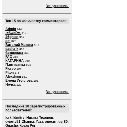
Все участники
Топ 15 по количеству комментариев:
Admin
1443
-=SweD=-
1170
46ghost
957
sm
825
Виталий Мазепа
591
dasha-k
355
бакшевист
340
FAQ
318
КАТАРИНА
269
Партизанка
194
Floreo
194
Piton
175
Alexdmm
151
Елена Утоплова
151
Ночка
122
Все участники
Последние 10 зарегистрированных
пользователей:
lork
,
ldmitry
,
Никита Тихонов
,
qwerty51
,
Zhanna
,
Yazz
,
одесит
,
usr80
,
Guasho
,
Козак Рог
,