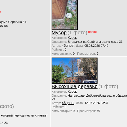
е
 дома Серёгина 51.
 07:58
Мусор
(1 фото)
новое
Курск
Категория:
Описание:
В гаражах на Серёгина возле дома 31.
46ghost
Автор:
Дата:
05.08.2026 07:42
Рейтинг:
0
,
Комментарии:
0
Просмотров:
9
Высохшие деревья
(1 фото)
Курск
Категория:
Описание:
На площади Добролюбова возле общежи
23.
46ghost
Автор:
Дата:
12.07.2026 03:37
 фото)
Рейтинг:
0
,
Комментарии:
0
Просмотров:
40
, который периодически изливает
 14:23