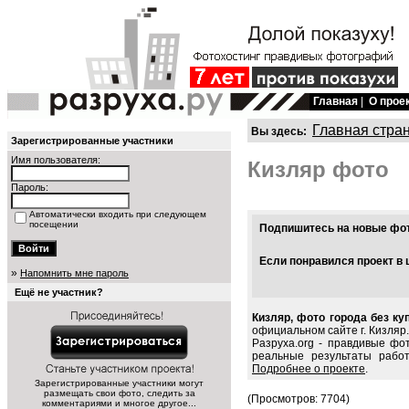
Главная
|
О прое
Главная стра
Вы здесь:
Зарегистрированные участники
Имя пользователя:
Кизляр фото
Пароль:
Автоматически входить при следующем
посещении
Подпишитесь на новые фото
Если понравился проект в 
»
Напомнить мне пароль
Ещё не участник?
Кизляр, фото города без ку
официальном сайте г. Кизляр.
Разруха.org - правдивые фо
реальные результаты рабо
Подробнее о проекте
.
Зарегистрированные участники могут
размещать свои фото, следить за
(Просмотров: 7704)
комментариями и многое другое...