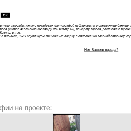
тели, просьба помимо правдивых фотографий публиковать и справочные данные, т
ода (скорее всего вида Кизляр.ру или Кизляр.ru), на карту города, расписание тра
Кизляр, и т.п.
 письмах, и мы опубликуем эти данные вверху в описании на главной странице гор
Нет Вашего города?
фии на проекте: