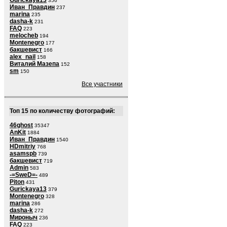
Gurickaya13
356
Иван_Правдин
237
marina
235
dasha-k
231
FAQ
223
melocheb
194
Montenegro
177
бакшевист
166
alex_nail
158
Виталий Мазепа
152
sm
150
Все участники
Топ 15 по количеству фотографий:
46ghost
35347
AnKit
1884
Иван_Правдин
1540
HDmitriy
768
asamspb
739
бакшевист
719
Admin
583
-=SweD=-
489
Piton
431
Gurickaya13
379
Montenegro
328
marina
286
dasha-k
272
Мироныч
236
FAQ
223