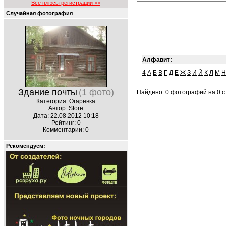
Все плюсы регистрации >>
Случайная фотография
Алфавит:
4
А
Б
В
Г
Д
Е
Ж
З
И
Й
К
Л
М
Н
Здание почты
(1 фото)
Найдено: 0 фотографий на 0 ст
Категория:
Огаревка
Автор:
Store
Дата: 22.08.2012 10:18
Рейтинг: 0
Комментарии: 0
Рекомендуем: