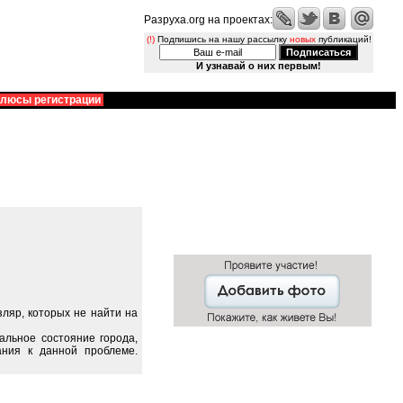
Разруха.org на проектах:
(!)
Подпишись на нашу рассылку
новых
публикаций!
И узнавай о них первым!
люсы регистрации
ляр, которых не найти на
альное состояние города,
ания к данной проблеме.