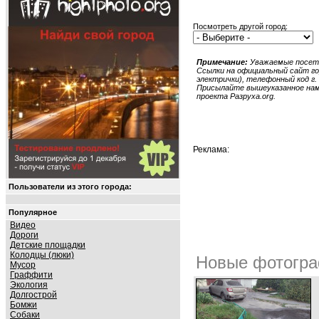
Посмотреть другой город:
Примечание:
Уважаемые посети
Ссылки на официальный сайт гор
электрички), телефонный код г. 
Присылайте вышеуказанное нам в
проекта Разруха.org.
Реклама:
Пользователи из этого города:
Популярное
Видео
Дороги
Детские площадки
Колодцы (люки)
Новые фотогра
Мусор
Граффити
Экология
Долгострой
Бомжи
Собаки