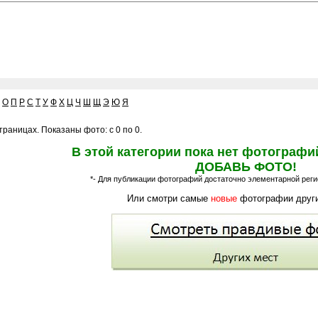
О
П
Р
С
Т
У
Ф
Х
Ц
Ч
Ш
Щ
Э
Ю
Я
раницах. Показаны фото: с 0 по 0.
В этой категории пока нет фотографи
ДОБАВЬ ФОТО!
*- Для публикации фотографий достаточно элементарной регис
Или смотри самые
новые
фотографии други