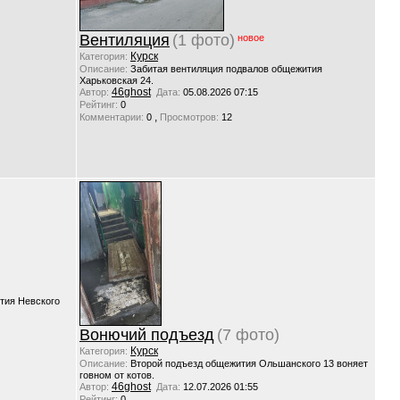
Вентиляция
(1 фото)
новое
Курск
Категория:
Описание:
Забитая вентиляция подвалов общежития
Харьковская 24.
46ghost
Автор:
Дата:
05.08.2026 07:15
Рейтинг:
0
,
Комментарии:
0
Просмотров:
12
тия Невского
Вонючий подъезд
(7 фото)
Курск
Категория:
Описание:
Второй подъезд общежития Ольшанского 13 воняет
говном от котов.
46ghost
Автор:
Дата:
12.07.2026 01:55
Рейтинг:
0