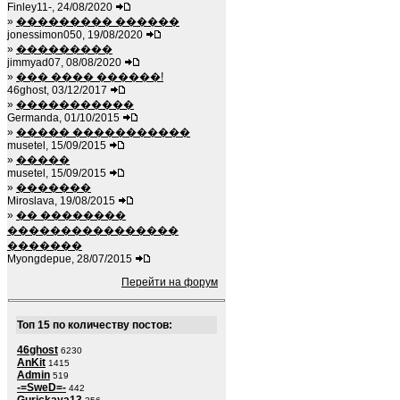
Finley11-, 24/08/2020
»
��������� ������
jonessimon050, 19/08/2020
»
���������
jimmyad07, 08/08/2020
»
��� ���� ������!
46ghost, 03/12/2017
»
�����������
Germanda, 01/10/2015
»
����� �����������
musetel, 15/09/2015
»
�����
musetel, 15/09/2015
»
�������
Miroslava, 19/08/2015
»
�� ��������
����������������
�������
Myongdepue, 28/07/2015
Перейти на форум
Топ 15 по количеству постов:
46ghost
6230
AnKit
1415
Admin
519
-=SweD=-
442