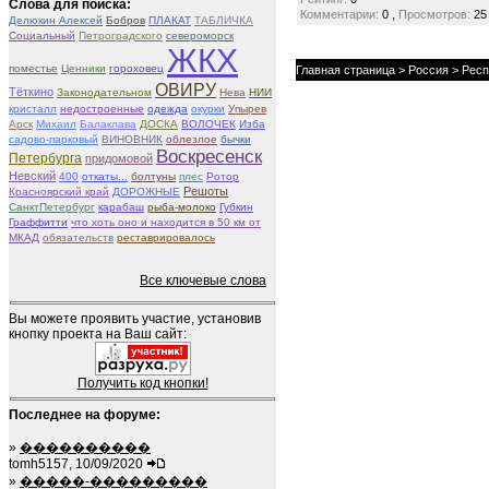
Слова для поиска:
,
Комментарии:
0
Просмотров:
25
Делюкин Алексей
Бобров
ПЛАКАТ
ТАБЛИЧКА
Социальный
Петроградского
североморск
ЖКХ
поместье
Ценники
гороховец
Главная страница
>
Россия
>
Респ
ОВИРУ
Тёткино
Законодательном
Нева
НИИ
кристалл
недостроенные
одежда
окурки
Упырев
Арск
Михаил
Балаклава
ДОСКА
ВОЛОЧЕК
Изба
садово-парковый
ВИНОВНИК
облезлое
бычки
Воскресенск
Петербурга
придомовой
Невский
400
откаты...
болтуны
плес
Ротор
Решоты
Красноярский край
ДОРОЖНЫЕ
СанктПетербург
карабаш
рыба-молоко
Губкин
Граффитти
что хоть оно и находится в 50 км от
МКАД
обязательств
реставрировалось
Все ключевые слова
Вы можете проявить участие, установив
кнопку проекта на Ваш сайт:
Получить код кнопки!
Последнее на форуме:
»
����������
tomh5157, 10/09/2020
»
�����-���������