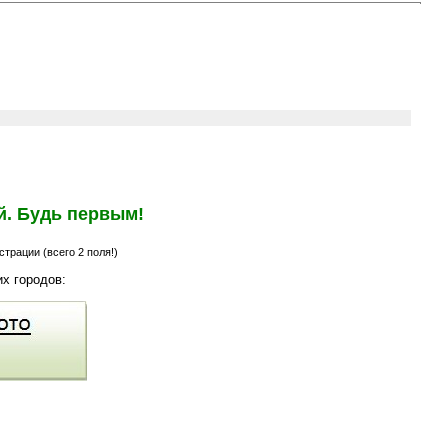
й. Будь первым!
трации (всего 2 поля!)
х городов: