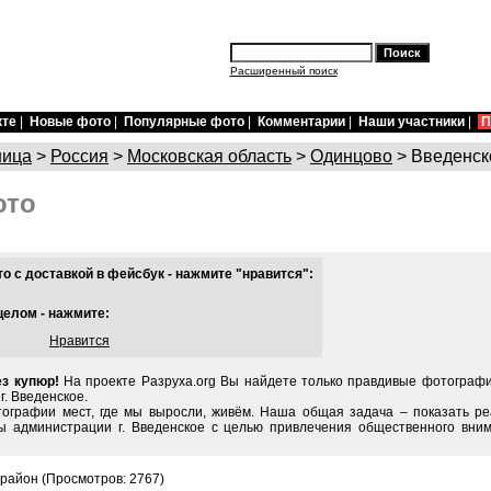
Расширенный поиск
кте
|
Новые фото
|
Популярные фото
|
Комментарии
|
Наши участники
|
П
ница
>
Россия
>
Московская область
>
Одинцово
> Введенск
ото
 с доставкой в фейсбук - нажмите "нравится":
целом - нажмите:
Нравится
ез купюр!
На проекте Разруха.org Вы найдете только правдивые фотографи
г. Введенское.
тографии мест, где мы выросли, живём. Наша общая задача – показать ре
ы администрации г. Введенское с целью привлечения общественного вним
 район (Просмотров: 2767)