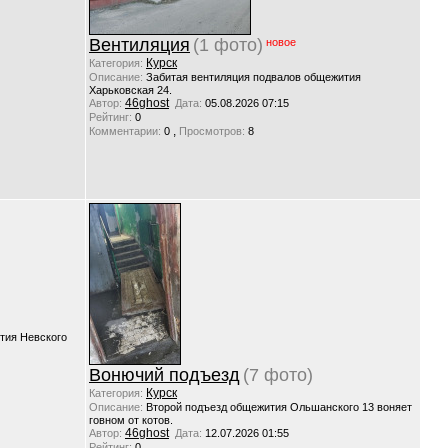
Вентиляция
(1 фото)
новое
Курск
Категория:
Описание:
Забитая вентиляция подвалов общежития
Харьковская 24.
46ghost
Автор:
Дата:
05.08.2026 07:15
Рейтинг:
0
,
Комментарии:
0
Просмотров:
8
тия Невского
Вонючий подъезд
(7 фото)
Курск
Категория:
Описание:
Второй подъезд общежития Ольшанского 13 воняет
говном от котов.
46ghost
Автор:
Дата:
12.07.2026 01:55
Рейтинг:
0