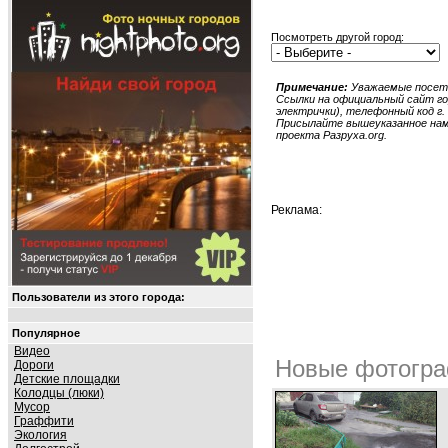
Посмотреть другой город:
Примечание:
Уважаемые посети
Ссылки на официальный сайт гор
электрички), телефонный код г. 
Присылайте вышеуказанное нам в
проекта Разруха.org.
Реклама:
Пользователи из этого города:
Популярное
Видео
Новые фотогра
Дороги
Детские площадки
Колодцы (люки)
Мусор
Граффити
Экология