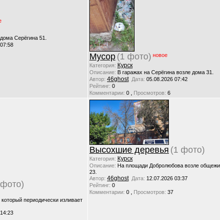
е
 дома Серёгина 51.
 07:58
Мусор
(1 фото)
новое
Курск
Категория:
Описание:
В гаражах на Серёгина возле дома 31.
46ghost
Автор:
Дата:
05.08.2026 07:42
Рейтинг:
0
,
Комментарии:
0
Просмотров:
6
Высохшие деревья
(1 фото)
Курск
Категория:
Описание:
На площади Добролюбова возле общежи
23.
46ghost
Автор:
Дата:
12.07.2026 03:37
 фото)
Рейтинг:
0
,
Комментарии:
0
Просмотров:
37
, который периодически изливает
 14:23