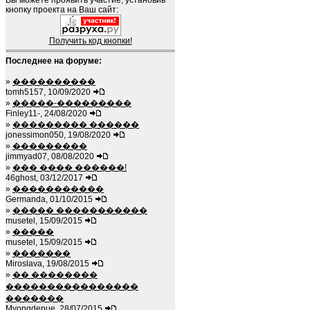
Вы можете проявить участие, установив
кнопку проекта на Ваш сайт:
Получить код кнопки!
Последнее на форуме:
»
����������
tomh5157, 10/09/2020
»
�����-���������
Finley11-, 24/08/2020
»
��������� ������
jonessimon050, 19/08/2020
»
���������
jimmyad07, 08/08/2020
»
��� ���� ������!
46ghost, 03/12/2017
»
�����������
Germanda, 01/10/2015
»
����� �����������
musetel, 15/09/2015
»
�����
musetel, 15/09/2015
»
�������
Miroslava, 19/08/2015
»
�� ��������
����������������
�������
Myongdepue, 28/07/2015