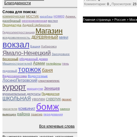
Благодарности
,
Комментарии:
0
Просмотров:
23
Слова для поиска:
номер
коммерческая
МОСТИК
карабаш
Армии.
Главная страница
>
Россия
>
Моск
разобраный
неогрожоженная
костел
Прокуратура
Андрей Цибиногин
Магазин
Гидроэлектростанция
ДЕРЕВЯННЫЙ
вседозволенность.
МИФИ
вокзал
Башня
Хабаровск
Ямало-Ненецкий
Зaeоровueе
бесхозный
ободранный домик
Армии
Машиностроителей
телефоны
тень
торжок
баня
подземый
Видеозарисовка
Водосточные
ЛосиноПетровский
спорткомплекс
курорт
Зенищев
маршрутки
муниципальные депутаты
Подворотня
ШКОЛЬНАЯ
уволен
СКВЕРИК
проект
бомж
указатели
КОМБИНАТ
заинск
района
вымощен
трактир
передевания
Все ключевые слова