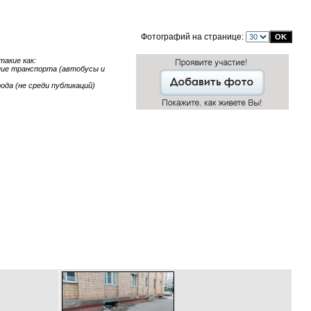
Фотографий на странице:
акие как:
ание транспорта (автобусы и
ода (не среди публикаций)