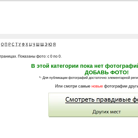
О
П
Р
С
Т
У
Ф
Х
Ц
Ч
Ш
Щ
Э
Ю
Я
раницах. Показаны фото: с 0 по 0.
В этой категории пока нет фотографи
ДОБАВЬ ФОТО!
*- Для публикации фотографий достаточно элементарной регис
Или смотри самые
новые
фотографии други