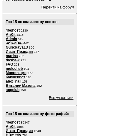
Перейти на форум
Топ 15 по количеству постов:
46ghost
6230
AnKit
1415
Admin
519
-=SweD=-
442
Gurickaya13
356
Иван_Правдин
237
marina
235
dasha-k
231
FAQ
223
melocheb
194
Montenegro
177
бакшевист
166
alex_nail
158
Виталий Мазепа
152
apgolub
150
Все участники
Топ 15 по количеству фотографий:
46ghost
35347
AnKit
1884
Иван_Правдин
1540
HDmitriy
768