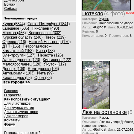
Долгострой
Бомжи
Собаки
Потекло
(4 фото)
ново
Популярные города
Курск
Категория:
Описание:
Канализация во дворе
Курск (5844)
Санкт-Петербург (1841)
46ghost
Автор:
Дата:
05.08.2026
Смешное (536)
Николаев (498)
Рейтинг:
0
Москва (456)
Воскресенск (332)
,
Комментарии:
0
Просмотров:
8
Курская область (248)
Тверь (219)
Одесса (216)
Нижний Новгород (170)
ДТП (155)
Петропавловск-
Камчатский (153)
Киев (133)
Электроугли (127)
Нерехта (126)
Александровск (123)
Кингисепп (122)
Малоярославец (120)
Якутск (117)
Донецк (108)
Волгодонск (104)
Автомобили (103)
Инта (99)
Кисловодск (98)
Орёл (88)
все города >>
Главная
О проекте
Как исправить ситуацию?
Для участников
Для журналистов
Люк на остановке
(5
Для оптимизаторов
Для спамеров
Курск
Категория:
Контакты
Описание:
Люк на улице Дейнеки
Форум
говно, вот вчера.
46ghost
Автор:
Дата:
21.07.2026
Реклама на проекте?...
Рейтинг:
0