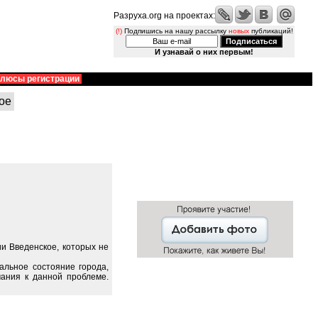
Разруха.org на проектах:
(!)
Подпишись на нашу рассылку
новых
публикаций!
И узнавай о них первым!
люсы регистрации
ое
и Введенское, которых не
альное состояние города,
ания к данной проблеме.