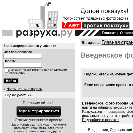
Главная
|
О прое
Главная стра
Вы здесь:
Зарегистрированные участники
Имя пользователя:
Введенское ф
Пароль:
Автоматически входить при следующем
посещении
Подпишитесь на новые фото
Если понравился проект в 
»
Напомнить мне пароль
Ещё не участник?
Введенское, фото города б
найти на официальном сайте 
Разруха.org - правдивые фо
реальные результаты работ
Подробнее о проекте
.
Зарегистрированные участники могут
размещать свои фото, следить за
пос. Введенское, Одинцовский
комментариями и многое другое...