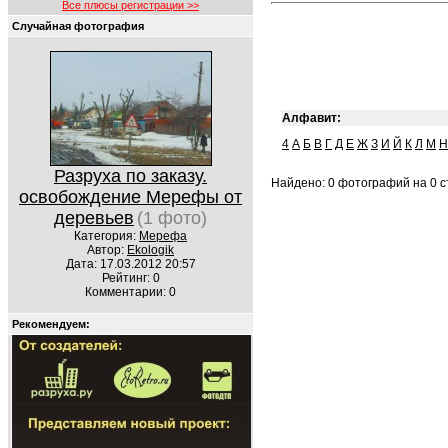
Все плюсы регистрации >>
Случайная фотография
Алфавит:
4
А
Б
В
Г
Д
Е
Ж
З
И
Й
К
Л
М
Н
Разруха по заказу.
Найдено: 0 фотографий на 0 ст
освобождение Мерефы от
деревьев
(1 фото)
Категория:
Мерефа
Автор:
Ekologik
Дата: 17.03.2012 20:57
Рейтинг: 0
Комментарии: 0
Рекомендуем: