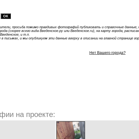
тели, просьба помимо правдивых фотографий публиковать и справочные данные, т
ода (скорее всего вида Введенское.ру или Введенское.ru), на карту города, распис
Введенское, и т.п.
 письмах, и мы опубликуем эти данные вверху в описании на главной странице гор
Нет Вашего города?
фии на проекте: