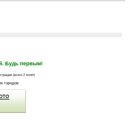
й. Будь первым!
трации (всего 2 поля!)
х городов: