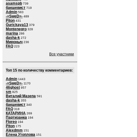
asamspb
739
бакшевист
719
Admin
583
-=SweD=-
489
Piton
431
Gurickaya13
379
Montenegro
328
marina
286
dasha-k
272
Мироныч
236
FAQ
223
Все участники
Топ 15 по количеству комментариев:
Admin
1443
-=SweD=-
1170
46ghost
957
sm
825
Виталий Мазепа
591
dasha-k
355
бакшевист
340
FAQ
318
КАТАРИНА
269
Партизанка
194
Floreo
194
Piton
175
Alexdmm
151
Елена Утоплова
151