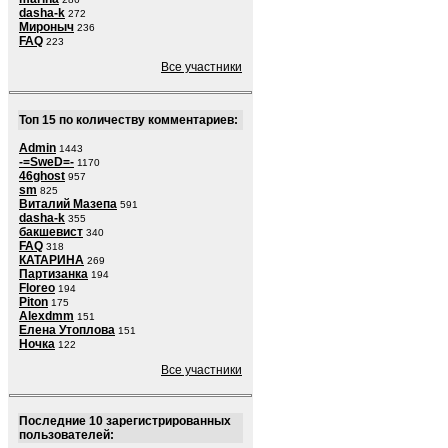
dasha-k
272
Мироныч
236
FAQ
223
Все участники
Топ 15 по количеству комментариев:
Admin
1443
-=SweD=-
1170
46ghost
957
sm
825
Виталий Мазепа
591
dasha-k
355
бакшевист
340
FAQ
318
КАТАРИНА
269
Партизанка
194
Floreo
194
Piton
175
Alexdmm
151
Елена Утоплова
151
Ночка
122
Все участники
Последние 10 зарегистрированных
пользователей: