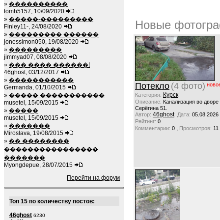
»
����������
tomh5157, 10/09/2020
»
�����-���������
Новые фотогра
Finley11-, 24/08/2020
»
��������� ������
jonessimon050, 19/08/2020
»
���������
jimmyad07, 08/08/2020
»
��� ���� ������!
46ghost, 03/12/2017
»
�����������
Потекло
(4 фото)
ново
Germanda, 01/10/2015
Курск
»
����� �����������
Категория:
Описание:
Канализация во дворе
musetel, 15/09/2015
Серёгина 51.
»
�����
46ghost
Автор:
Дата:
05.08.2026
musetel, 15/09/2015
Рейтинг:
0
»
�������
,
Комментарии:
0
Просмотров:
11
Miroslava, 19/08/2015
»
�� ��������
����������������
�������
Myongdepue, 28/07/2015
Перейти на форум
Топ 15 по количеству постов:
46ghost
6230