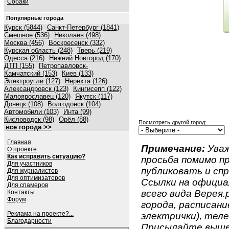
Собаки
Популярные города
Курск (5844)
Санкт-Петербург (1841)
Смешное (536)
Николаев (498)
Москва (456)
Воскресенск (332)
Курская область (248)
Тверь (219)
Одесса (216)
Нижний Новгород (170)
ДТП (155)
Петропавловск-
Камчатский (153)
Киев (133)
Электроугли (127)
Нерехта (126)
Александровск (123)
Кингисепп (122)
Малоярославец (120)
Якутск (117)
Донецк (108)
Волгодонск (104)
Автомобили (103)
Инта (99)
Кисловодск (98)
Орёл (88)
Посмотреть другой город:
все города >>
Главная
Примечание:
Уваж
О проекте
Как исправить ситуацию?
просьба помимо 
Для участников
публиковать и спр
Для журналистов
Для оптимизаторов
Ссылки на официа
Для спамеров
всего вида Верея.р
Контакты
Форум
города, расписан
Реклама на проекте?...
электрички), теле
Благодарности
Присылайте вышеу