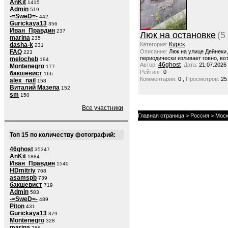
AnKit
1415
Admin
519
-=SweD=-
442
Gurickaya13
356
Иван_Правдин
237
Люк на остановке
(5
marina
235
Курск
dasha-k
Категория:
231
FAQ
Описание:
Люк на улице Дейнеки
223
периодически изливает говно, вот
melocheb
194
46ghost
Автор:
Дата:
21.07.2026
Montenegro
177
Рейтинг:
0
бакшевист
166
,
Комментарии:
0
Просмотров:
25
alex_nail
158
Виталий Мазепа
152
sm
150
Все участники
Главная страница
>
Россия
>
Моск
Топ 15 по количеству фотографий:
46ghost
35347
AnKit
1884
Иван_Правдин
1540
HDmitriy
768
asamspb
739
бакшевист
719
Admin
583
-=SweD=-
489
Piton
431
Gurickaya13
379
Montenegro
328
marina
286