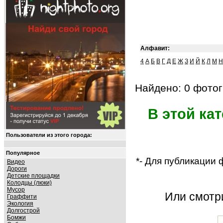
Алфавит:
4
А
Б
В
Г
Д
Е
Ж
З
И
Й
К
Л
М
Н
Найдено: 0 фотог
В этой ка
Пользователи из этого города:
Популярное
*- Для публикации
Видео
Дороги
Детские площадки
Колодцы (люки)
Мусор
Или смот
Граффити
Экология
Долгострой
Бомжи