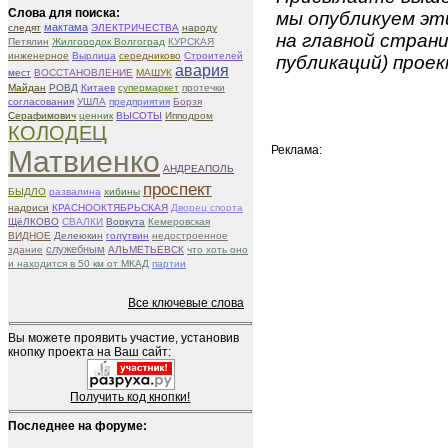
Слова для поиска:
мы опубликуем эти
мактама
следят
ЭЛЕКТРИЧЕСТВА
народу
на главной страни
Петялин
Жилгородок Волгоград
КУРСКАЯ
инженерное
Вырлица
середниково
Строителей
публикаций) проек
авария
мест
ВОССТАНОВЛЕНИЕ
МАШУК
Майдан
РОВД
Китаев
супермаркет
протечки
согласования
УШЛА
предприятия
Борзя
Серафимович
ценник
ВЫСОТЫ
Ипподром
КОЛОДЕЦ
Реклама:
Матвиенко
АНДРЕАПОЛЬ
проспект
БЫДЛО
развалина
хибины
надриси
КРАСНООКТЯБРЬСКАЯ
Дворец спорта
ЩёЛКОВО
СВАЛКИ
Воркута
Кемеровская
ВИДНОЕ
Делеюкин
голутвин
недостроенное
служебным
здание
АЛЬМЕТЬЕВСК
что хоть оно
и находится в 50 км от МКАД
партии
Все ключевые слова
Вы можете проявить участие, установив
кнопку проекта на Ваш сайт:
Получить код кнопки!
Последнее на форуме: