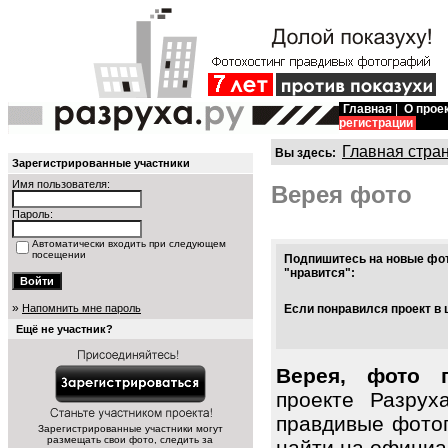
Главная
|
О прое
регистрации
Главная стра
Вы здесь:
Зарегистрированные участники
Имя пользователя:
Верея фото
Пароль:
Автоматически входить при следующем
посещении
Подпишитесь на новые фот
"нравится":
»
Напомнить мне пароль
Если понравился проект в 
Ещё не участник?
Верея, фото 
проекте Разрух
правдивые фото
Зарегистрированные участники могут
размещать свои фото, следить за
найти на официал