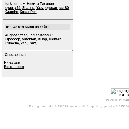
lork
,
ldmitry
,
Никита Тихонов
,
qwerty51
,
Zhanna
,
Yazz
,
одесит
,
usr80
,
Guasho
,
Козак Рог
,
Только что были на сайте:
46ghost
,
test
,
JemesBond885
,
Прессер
,
antoniok
,
BHop
,
Oldman
,
Pumcha
,
ves
,
Gaw
,
Справочная:
Николаев
Воскресенск
Powered by
4im
Page generated in 0.750635 seconds with 24 queries, spending 0.62500