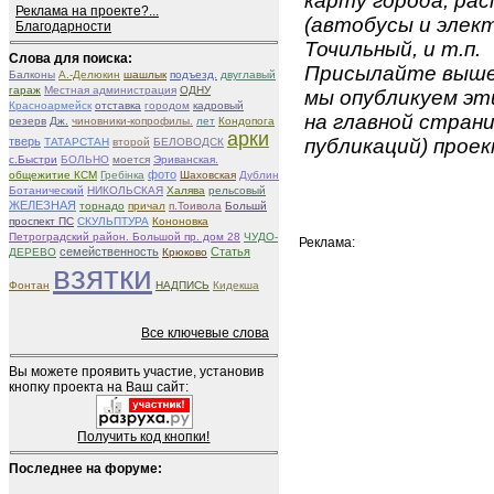
карту города, ра
Реклама на проекте?...
(автобусы и элект
Благодарности
Точильный, и т.п.
Слова для поиска:
Присылайте вышеу
Балконы
А.-Делюкин
шашлык
подъезд.
двуглавый
гараж
Местная администрация
ОДНУ
мы опубликуем эти
Красноармейск
отставка
городом
кадровый
на главной страни
резерв
Дж.
чиновники-копрофилы.
лет
Кондопога
арки
тверь
публикаций) проек
ТАТАРСТАН
второй
БЕЛОВОДСК
с.Быстри
БОЛЬНО
моется
Эриванская.
фото
общежитие КСМ
Гребінка
Шаховская
Дублин
Ботанический
НИКОЛЬСКАЯ
Халява
рельсовый
ЖЕЛЕЗНАЯ
торнадо
причал
п.Тоивола
Большй
проспект ПС
СКУЛЬПТУРА
Кононовка
Петроградский район. Большой пр. дом 28
ЧУДО-
Реклама:
семейственность
Статья
ДЕРЕВО
Крюково
взятки
Фонтан
НАДПИСЬ
Кидекша
Все ключевые слова
Вы можете проявить участие, установив
кнопку проекта на Ваш сайт:
Получить код кнопки!
Последнее на форуме: