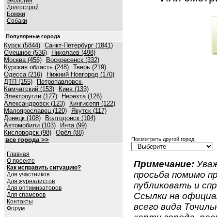
Экология
Долгострой
Бомжи
Собаки
Популярные города
Курск (5844)
Санкт-Петербург (1841)
Смешное (536)
Николаев (498)
Москва (456)
Воскресенск (332)
Курская область (248)
Тверь (219)
Одесса (216)
Нижний Новгород (170)
ДТП (155)
Петропавловск-
Камчатский (153)
Киев (133)
Электроугли (127)
Нерехта (126)
Александровск (123)
Кингисепп (122)
Малоярославец (120)
Якутск (117)
Донецк (108)
Волгодонск (104)
Автомобили (103)
Инта (99)
Кисловодск (98)
Орёл (88)
все города >>
Посмотреть другой город:
Главная
О проекте
Примечание:
Уваж
Как исправить ситуацию?
просьба помимо 
Для участников
Для журналистов
публиковать и спр
Для оптимизаторов
Ссылки на официа
Для спамеров
Контакты
всего вида Точильн
Форум