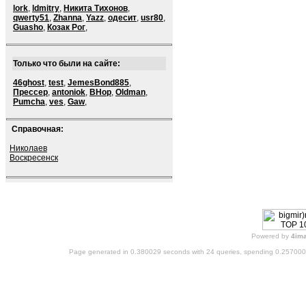
lork
,
ldmitry
,
Никита Тихонов
,
qwerty51
,
Zhanna
,
Yazz
,
одесит
,
usr80
,
Guasho
,
Козак Рог
,
Только что были на сайте:
46ghost
,
test
,
JemesBond885
,
Прессер
,
antoniok
,
BHop
,
Oldman
,
Pumcha
,
ves
,
Gaw
,
Справочная:
Николаев
Воскресенск
Powered by
4im
Page generated in 0.380029 seconds with 24 queries, spending 0.25700