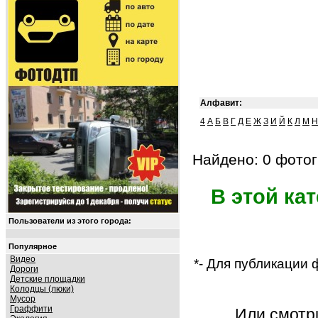
Алфавит:
4
А
Б
В
Г
Д
Е
Ж
З
И
Й
К
Л
М
Н
Найдено: 0 фотог
В этой ка
Пользователи из этого города:
Популярное
Видео
*- Для публикации
Дороги
Детские площадки
Колодцы (люки)
Мусор
Граффити
Или смот