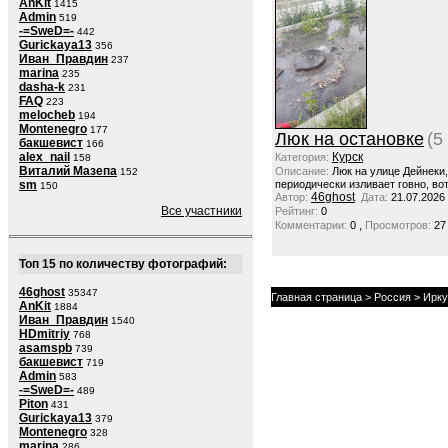
AnKit
1415
Admin
519
-=SweD=-
442
Gurickaya13
356
Иван_Правдин
237
marina
235
dasha-k
231
FAQ
223
melocheb
194
Montenegro
177
Люк на остановке
(5
бакшевист
166
alex_nail
Курск
Категория:
158
Виталий Мазепа
Описание:
Люк на улице Дейнеки
152
sm
периодически изливает говно, вот
150
46ghost
Автор:
Дата:
21.07.2026
Все участники
Рейтинг:
0
,
Комментарии:
0
Просмотров:
27
Топ 15 по количеству фотографий:
46ghost
35347
Главная страница
>
Россия
>
Ирку
AnKit
1884
Иван_Правдин
1540
HDmitriy
768
asamspb
739
бакшевист
719
Admin
583
-=SweD=-
489
Piton
431
Gurickaya13
379
Montenegro
328
marina
286