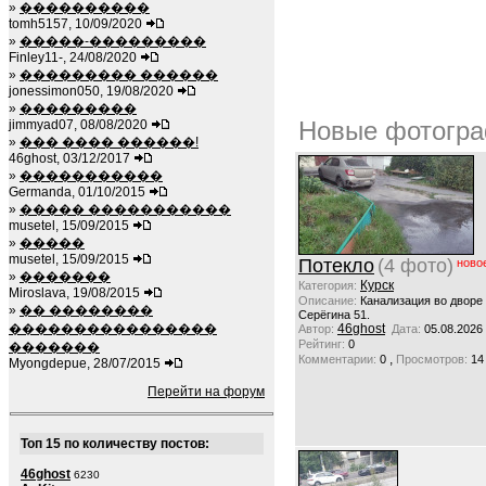
»
����������
tomh5157, 10/09/2020
»
�����-���������
Finley11-, 24/08/2020
»
��������� ������
jonessimon050, 19/08/2020
»
���������
Новые фотогра
jimmyad07, 08/08/2020
»
��� ���� ������!
46ghost, 03/12/2017
»
�����������
Germanda, 01/10/2015
»
����� �����������
musetel, 15/09/2015
»
�����
musetel, 15/09/2015
Потекло
(4 фото)
ново
»
�������
Курск
Категория:
Miroslava, 19/08/2015
Описание:
Канализация во дворе
»
�� ��������
Серёгина 51.
����������������
46ghost
Автор:
Дата:
05.08.2026
Рейтинг:
0
�������
,
Комментарии:
0
Просмотров:
14
Myongdepue, 28/07/2015
Перейти на форум
Топ 15 по количеству постов:
46ghost
6230