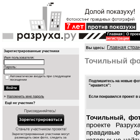
Главная
|
О прое
регистрации
Главная стра
Вы здесь:
Зарегистрированные участники
Имя пользователя:
Точильный фо
Пароль:
Автоматически входить при следующем
посещении
Подпишитесь на новые фот
"нравится":
»
Напомнить мне пароль
Если понравился проект в 
Ещё не участник?
Точильный, фот
проекте Разрух
правдивые фо
Зарегистрированные участники могут
размещать свои фото, следить за
которых не найт