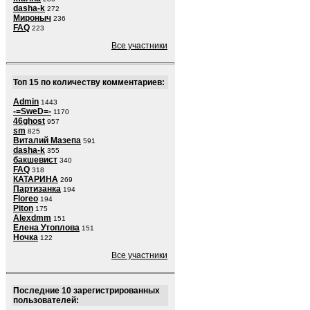
dasha-k
272
Мироныч
236
FAQ
223
Все участники
Топ 15 по количеству комментариев:
Admin
1443
-=SweD=-
1170
46ghost
957
sm
825
Виталий Мазепа
591
dasha-k
355
бакшевист
340
FAQ
318
КАТАРИНА
269
Партизанка
194
Floreo
194
Piton
175
Alexdmm
151
Елена Утоплова
151
Ночка
122
Все участники
Последние 10 зарегистрированных
пользователей: