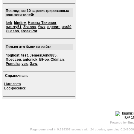
Последние 10 зарегистрированных
пользователей:
lork
,
ldmitry
,
Никита Тихонов
,
qwerty51
,
Zhanna
,
Yazz
,
одесит
,
usr80
,
Guasho
,
Козак Рог
,
Только что были на сайте:
46ghost
,
test
,
JemesBond885
,
Прессер
,
antoniok
,
BHop
,
Oldman
,
Pumcha
,
ves
,
Gaw
,
Справочная:
Николаев
Воскресенск
Powered by
4im
Page generated in 0.319307 seconds with 24 queries, spending 0.24900