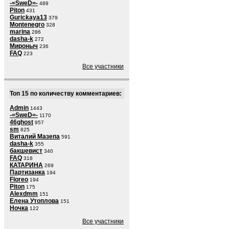
-=SweD=-
489
Piton
431
Gurickaya13
379
Montenegro
328
marina
286
dasha-k
272
Мироныч
236
FAQ
223
Все участники
Топ 15 по количеству комментариев:
Admin
1443
-=SweD=-
1170
46ghost
957
sm
825
Виталий Мазепа
591
dasha-k
355
бакшевист
340
FAQ
318
КАТАРИНА
269
Партизанка
194
Floreo
194
Piton
175
Alexdmm
151
Елена Утоплова
151
Ночка
122
Все участники