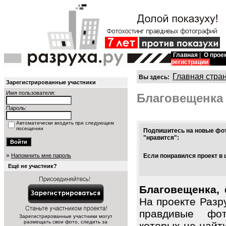
Главная
|
О прое
регистрации
Главная стра
Вы здесь:
Зарегистрированные участники
Имя пользователя:
Благовещенка
Пароль:
Автоматически входить при следующем
посещении
Подпишитесь на новые фот
"нравится":
»
Напомнить мне пароль
Если понравился проект в 
Ещё не участник?
Благовещенка, 
На проекте Разр
правдивые фот
Зарегистрированные участники могут
размещать свои фото, следить за
которых не найт