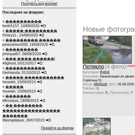
Получить код кнопки!
Последнее на форуме:
»
����������
tomh5157, 10/09/2020
Новые фотогра
»
�����-���������
Finley11-, 24/08/2020
»
��������� ������
jonessimon050, 19/08/2020
»
���������
jimmyad07, 08/08/2020
»
��� ���� ������!
46ghost, 03/12/2017
Потекло
(4 фото)
ново
»
�����������
Курск
Категория:
Germanda, 01/10/2015
Описание:
Канализация во дворе
»
����� �����������
Серёгина 51.
musetel, 15/09/2015
46ghost
Автор:
Дата:
05.08.2026
»
�����
Рейтинг:
0
musetel, 15/09/2015
,
Комментарии:
0
Просмотров:
7
»
�������
Miroslava, 19/08/2015
»
�� ��������
����������������
�������
Myongdepue, 28/07/2015
Перейти на форум