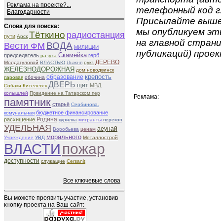
Реклама на проекте?...
телефонный код г.
Благодарности
Присылайте вышеу
Слова для поиска:
мы опубликуем эти
Тёткино
радиостанция
пути
Арск
на главной страни
ВОДА
Вести ФМ
МИЛИЦИИ
публикаций) проек
Скамейка
председатель
герб
разуха
ДЕРЕВО
Молдагуловой
ВЛАСТЬЮ
Лыжня
оукз
ЖЕЛЕЗНОДОРОЖНАЯ
дом новодвинск
крепость
образование
паровая
обочина
ДВЕРЬ
щит
МВД
Собаки.Киселевск
колышлей
Првидение на Татарском пер
Реклама:
памятник
старьё
Сербинова.
бюджетное финансирование
комунальная
Родина
расхищение
курилка
мигранты
перекоп
УДЕЛЬНАЯ
aeунай
Воробьева
ценам
морального
Учреждение
УВД
Металлострой
пожар
ВЛАСТИ
доступности
служащие
Cersanit
Все ключевые слова
Вы можете проявить участие, установив
кнопку проекта на Ваш сайт: