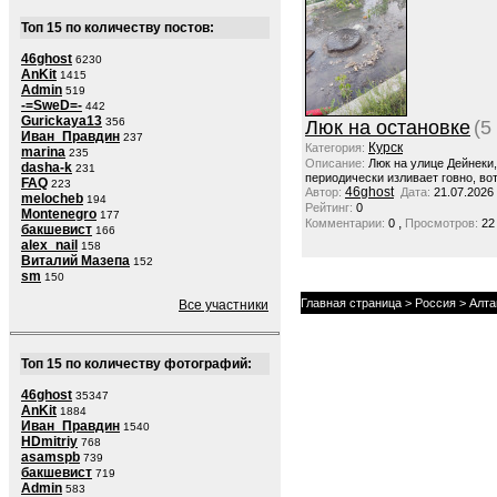
Топ 15 по количеству постов:
46ghost
6230
AnKit
1415
Admin
519
-=SweD=-
442
Gurickaya13
356
Люк на остановке
(5
Иван_Правдин
237
Курск
Категория:
marina
235
Описание:
Люк на улице Дейнеки
dasha-k
231
периодически изливает говно, вот
FAQ
223
46ghost
Автор:
Дата:
21.07.2026
melocheb
194
Рейтинг:
0
Montenegro
177
,
Комментарии:
0
Просмотров:
22
бакшевист
166
alex_nail
158
Виталий Мазепа
152
sm
150
Главная страница
>
Россия
>
Алта
Все участники
Топ 15 по количеству фотографий:
46ghost
35347
AnKit
1884
Иван_Правдин
1540
HDmitriy
768
asamspb
739
бакшевист
719
Admin
583