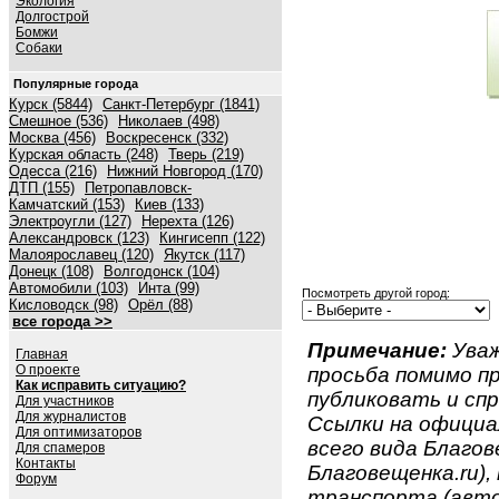
Экология
Долгострой
Бомжи
Собаки
Популярные города
Курск (5844)
Санкт-Петербург (1841)
Смешное (536)
Николаев (498)
Москва (456)
Воскресенск (332)
Курская область (248)
Тверь (219)
Одесса (216)
Нижний Новгород (170)
ДТП (155)
Петропавловск-
Камчатский (153)
Киев (133)
Электроугли (127)
Нерехта (126)
Александровск (123)
Кингисепп (122)
Малоярославец (120)
Якутск (117)
Донецк (108)
Волгодонск (104)
Автомобили (103)
Инта (99)
Посмотреть другой город:
Кисловодск (98)
Орёл (88)
все города >>
Примечание:
Уваж
Главная
О проекте
просьба помимо 
Как исправить ситуацию?
публиковать и спр
Для участников
Для журналистов
Ссылки на официа
Для оптимизаторов
всего вида Благов
Для спамеров
Контакты
Благовещенка.ru),
Форум
транспорта (авто