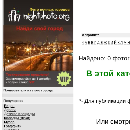
Алфавит:
4
А
Б
В
Г
Д
Е
Ж
З
И
Й
К
Л
М
Н
Найдено: 0 фотог
В этой ка
Пользователи из этого города:
*- Для публикации
Популярное
Видео
Дороги
Детские площадки
Колодцы (люки)
Или смот
Мусор
Граффити