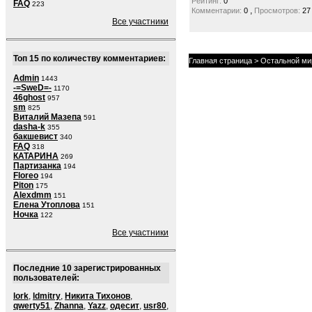
Рейтинг:
0
FAQ
223
,
Комментарии:
0
Просмотров:
27
Все участники
Топ 15 по количеству комментариев:
Главная страница
>
Остальной ми
Admin
1443
-=SweD=-
1170
46ghost
957
sm
825
Виталий Мазепа
591
dasha-k
355
бакшевист
340
FAQ
318
КАТАРИНА
269
Партизанка
194
Floreo
194
Piton
175
Alexdmm
151
Елена Утоплова
151
Ночка
122
Все участники
Последние 10 зарегистрированных
пользователей:
lork
,
ldmitry
,
Никита Тихонов
,
qwerty51
,
Zhanna
,
Yazz
,
одесит
,
usr80
,