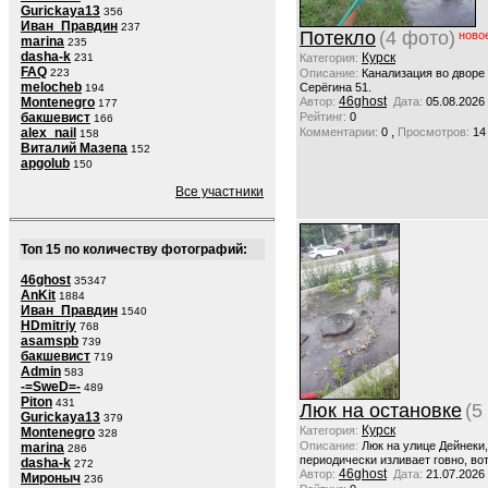
Gurickaya13
356
Иван_Правдин
237
Потекло
(4 фото)
ново
marina
235
dasha-k
Курск
231
Категория:
FAQ
223
Описание:
Канализация во дворе
melocheb
Серёгина 51.
194
46ghost
Montenegro
Автор:
Дата:
05.08.2026
177
бакшевист
Рейтинг:
0
166
,
alex_nail
Комментарии:
0
Просмотров:
14
158
Виталий Мазепа
152
apgolub
150
Все участники
Топ 15 по количеству фотографий:
46ghost
35347
AnKit
1884
Иван_Правдин
1540
HDmitriy
768
asamspb
739
бакшевист
719
Admin
583
-=SweD=-
489
Piton
431
Люк на остановке
(5
Gurickaya13
379
Курск
Категория:
Montenegro
328
Описание:
Люк на улице Дейнеки
marina
286
периодически изливает говно, вот
dasha-k
272
46ghost
Автор:
Дата:
21.07.2026
Мироныч
236