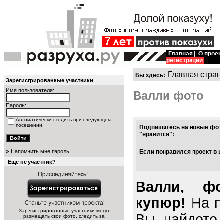
Главная
|
О прое
регистрации
Главная стра
Вы здесь:
Зарегистрированные участники
Имя пользователя:
Валли фото
Пароль:
Автоматически входить при следующем
посещении
Подпишитесь на новые фот
"нравится":
»
Напомнить мне пароль
Если понравился проект в 
Ещё не участник?
Валли, ф
купюр!
На п
Зарегистрированные участники могут
Вы найдете
размещать свои фото, следить за