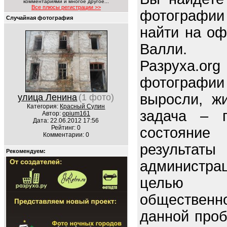
комментариями и многое другое...
Все плюсы регистрации >>
фотографии 
Случайная фотография
найти на оф
Валли.
Разруха.o
фотографи
выросли, ж
улица Ленина
(1 фото)
Категория:
Красный Сулин
задача – п
Автор:
opium161
Дата: 22.06.2012 17:56
Рейтинг: 0
состояние 
Комментарии: 0
резуль
Рекомендуем:
администр
целью 
обществен
данной про