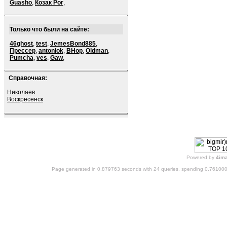
Guasho
,
Козак Рог
,
Только что были на сайте:
46ghost
,
test
,
JemesBond885
,
Прессер
,
antoniok
,
BHop
,
Oldman
,
Pumcha
,
ves
,
Gaw
,
Справочная:
Николаев
Воскресенск
Powered by
4im
Page generated in 0.879763 seconds with 24 queries, spending 0.76100