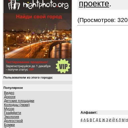
проекте
.
(Просмотров: 320
Пользователи из этого города:
Популярное
Видео
Дороги
Детские площадки
Колодцы (люки)
Мусор
Алфавит:
Граффити
Экология
4
А
Б
В
Г
Д
Е
Ж
З
И
Й
К
Л
М
Н
Долгострой
Бомжи