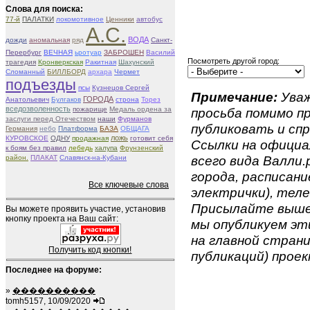
Слова для поиска:
77-й
ПАЛАТКИ
локомотивное
Ценники
автобус
А.С.
ВОДА
дожди
аномальная
ряд
Санкт-
Перербург
ВЕЧНАЯ
ьротуар
ЗАБРОШЕН
Василий
Посмотреть другой город:
трагедия
Кронверкская
Ракитная
Шахунский
Сломанный
БИЛЛБОРД
архара
Чермет
подъезды
псы
Кузнецов Сергей
Примечание:
Уваж
ГОРОДА
Анатольевич
Булгаков
строна
Торез
вседозволенность
пожарище
Медаль ордена за
просьба помимо 
заслуги перед Отечеством
наши
Фурманов
публиковать и спр
Германия
небо
Платформа
БАЗА
ОБЩАГА
ложь
КУРОВСКОЕ
ОДНУ
продажная
готовит себя
Ссылки на официа
к боям без правил
лебедь
халупа
Фрунзенский
всего вида Валли.р
район.
ПЛАКАТ
Славянск-на-Кубани
города, расписан
Все ключевые слова
электрички), теле
Присылайте вышеу
Вы можете проявить участие, установив
кнопку проекта на Ваш сайт:
мы опубликуем эти
на главной страни
Получить код кнопки!
публикаций) проек
Последнее на форуме:
»
����������
tomh5157, 10/09/2020