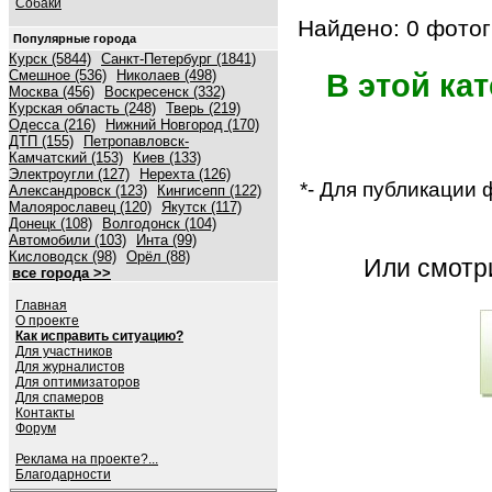
Собаки
Найдено: 0 фотог
Популярные города
Курск (5844)
Санкт-Петербург (1841)
Смешное (536)
Николаев (498)
В этой ка
Москва (456)
Воскресенск (332)
Курская область (248)
Тверь (219)
Одесса (216)
Нижний Новгород (170)
ДТП (155)
Петропавловск-
Камчатский (153)
Киев (133)
Электроугли (127)
Нерехта (126)
*- Для публикации
Александровск (123)
Кингисепп (122)
Малоярославец (120)
Якутск (117)
Донецк (108)
Волгодонск (104)
Автомобили (103)
Инта (99)
Кисловодск (98)
Орёл (88)
Или смот
все города >>
Главная
О проекте
Как исправить ситуацию?
Для участников
Для журналистов
Для оптимизаторов
Для спамеров
Контакты
Форум
Реклама на проекте?...
Благодарности