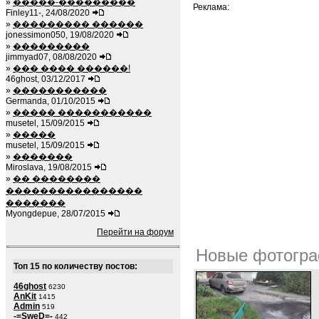
»
�����-���������
Реклама:
Finley11-, 24/08/2020
»
��������� ������
jonessimon050, 19/08/2020
»
���������
jimmyad07, 08/08/2020
»
��� ���� ������!
46ghost, 03/12/2017
»
�����������
Germanda, 01/10/2015
»
����� �����������
musetel, 15/09/2015
»
�����
musetel, 15/09/2015
»
�������
Miroslava, 19/08/2015
»
�� ��������
����������������
�������
Myongdepue, 28/07/2015
Перейти на форум
Новые фотогра
Топ 15 по количеству постов:
46ghost
6230
AnKit
1415
Admin
519
-=SweD=-
442