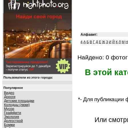
Алфавит:
4
А
Б
В
Г
Д
Е
Ж
З
И
Й
К
Л
М
Н
Найдено: 0 фотог
В этой ка
Пользователи из этого города:
Популярное
Видео
Дороги
*- Для публикации
Детские площадки
Колодцы (люки)
Мусор
Граффити
Экология
Или смот
Долгострой
Бомжи