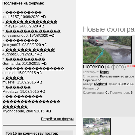
Последнее на форуме:
»
����������
tomh5157, 10/09/2020
»
�����-���������
Finley11-, 24/08/2020
Новые фотогра
»
��������� ������
jonessimon050, 19/08/2020
»
���������
jimmyad07, 08/08/2020
»
��� ���� ������!
46ghost, 03/12/2017
»
�����������
Germanda, 01/10/2015
Потекло
(4 фото)
ново
»
����� �����������
Курск
Категория:
musetel, 15/09/2015
Описание:
Канализация во дворе
»
�����
Серёгина 51.
musetel, 15/09/2015
46ghost
Автор:
Дата:
05.08.2026
»
�������
Рейтинг:
0
Miroslava, 19/08/2015
,
Комментарии:
0
Просмотров:
8
»
�� ��������
����������������
�������
Myongdepue, 28/07/2015
Перейти на форум
Топ 15 по количеству постов: