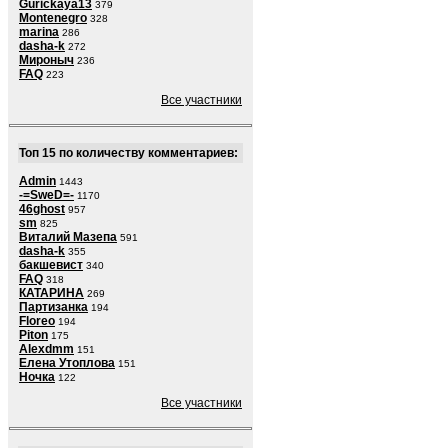
Gurickaya13
379
Montenegro
328
marina
286
dasha-k
272
Мироныч
236
FAQ
223
Все участники
Топ 15 по количеству комментариев:
Admin
1443
-=SweD=-
1170
46ghost
957
sm
825
Виталий Мазепа
591
dasha-k
355
бакшевист
340
FAQ
318
КАТАРИНА
269
Партизанка
194
Floreo
194
Piton
175
Alexdmm
151
Елена Утоплова
151
Ночка
122
Все участники