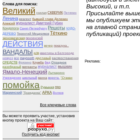
Слова для поиска:
Высокий, и т.п.
Великий
Присылайте вышеу
СКВЕРИК
гнилая
Петялин
Ленина
мы опубликуем эти
реагент
бывший глава Делюкин
журналист Дмитрий Губин
Алексей
на главной страни
Решоты
Кондопога
Санкт-Петербургу
ЧУДО-
Тёткино
публикаций) проек
ДЕРЕВО
Терентий Мещеряков
экономическая
пензенской
ДЕЙСТВИЯ
вечер
показуха..
ВАНДАЛЫ
р/ф
квартиры в Белгороде
невроз
все
maynooth
двуглавый
распространения
Реклама:
СРЕДСТВ
Фрязино
Клумба
бед
Отрадное
журналист
мышкин
разобраный
мигранты
Ямало-Ненецкий
Лыткарино
Учреждение
школьный
ванна
ворота.
"Стакан
помойка
про
Румыния
АРКА
Мариинский
"Гражданка"
Волков
Все ключевые слова
Вы можете проявить участие, установив
кнопку проекта на Ваш сайт:
Получить код кнопки!