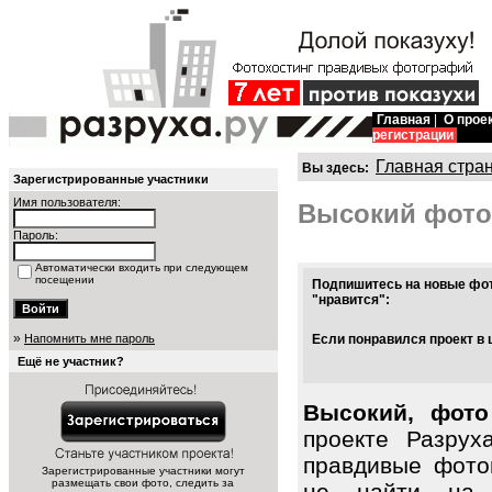
Главная
|
О прое
регистрации
Главная стра
Вы здесь:
Зарегистрированные участники
Имя пользователя:
Высокий фото
Пароль:
Автоматически входить при следующем
посещении
Подпишитесь на новые фот
"нравится":
»
Напомнить мне пароль
Если понравился проект в 
Ещё не участник?
Высокий, фото
проекте Разрух
правдивые фото
Зарегистрированные участники могут
размещать свои фото, следить за
не найти на 