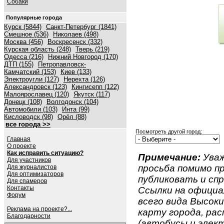
Собаки
Популярные города
Курск (5844)
Санкт-Петербург (1841)
Смешное (536)
Николаев (498)
Москва (456)
Воскресенск (332)
Курская область (248)
Тверь (219)
Одесса (216)
Нижний Новгород (170)
ДТП (155)
Петропавловск-
Камчатский (153)
Киев (133)
Электроугли (127)
Нерехта (126)
Александровск (123)
Кингисепп (122)
Малоярославец (120)
Якутск (117)
Донецк (108)
Волгодонск (104)
Автомобили (103)
Инта (99)
Кисловодск (98)
Орёл (88)
все города >>
Посмотреть другой город:
Главная
О проекте
Как исправить ситуацию?
Примечание:
Уваж
Для участников
просьба помимо 
Для журналистов
Для оптимизаторов
публиковать и спр
Для спамеров
Контакты
Ссылки на официа
Форум
всего вида Высокий
Реклама на проекте?...
карту города, ра
Благодарности
(автобусы и элект