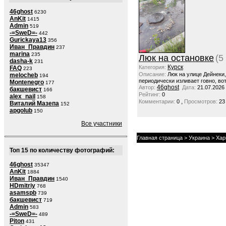
46ghost
6230
AnKit
1415
Admin
519
-=SweD=-
442
Gurickaya13
356
Иван_Правдин
237
marina
235
Люк на остановке
(5
dasha-k
231
Курск
Категория:
FAQ
223
Описание:
Люк на улице Дейнеки
melocheb
194
периодически изливает говно, вот
Montenegro
177
46ghost
Автор:
Дата:
21.07.2026
бакшевист
166
Рейтинг:
0
alex_nail
158
,
Комментарии:
0
Просмотров:
23
Виталий Мазепа
152
apgolub
150
Все участники
Главная страница
>
Украина
>
Хар
Топ 15 по количеству фотографий:
46ghost
35347
AnKit
1884
Иван_Правдин
1540
HDmitriy
768
asamspb
739
бакшевист
719
Admin
583
-=SweD=-
489
Piton
431