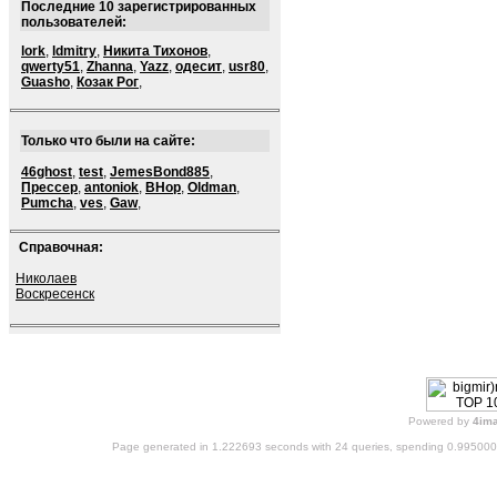
Последние 10 зарегистрированных
пользователей:
lork
,
ldmitry
,
Никита Тихонов
,
qwerty51
,
Zhanna
,
Yazz
,
одесит
,
usr80
,
Guasho
,
Козак Рог
,
Только что были на сайте:
46ghost
,
test
,
JemesBond885
,
Прессер
,
antoniok
,
BHop
,
Oldman
,
Pumcha
,
ves
,
Gaw
,
Справочная:
Николаев
Воскресенск
Powered by
4im
Page generated in 1.222693 seconds with 24 queries, spending 0.99500