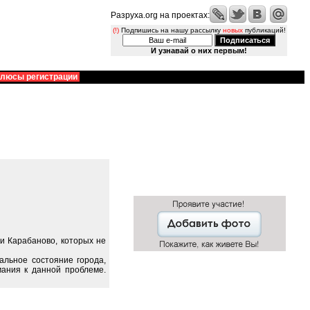
Разруха.org на проектах:
(!)
Подпишись на нашу рассылку
новых
публикаций!
И узнавай о них первым!
люсы регистрации
и Карабаново, которых не
альное состояние города,
ания к данной проблеме.