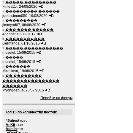
»
�����-���������
Finley11-, 24/08/2020
»
��������� ������
jonessimon050, 19/08/2020
»
���������
jimmyad07, 08/08/2020
»
��� ���� ������!
46ghost, 03/12/2017
»
�����������
Germanda, 01/10/2015
»
����� �����������
musetel, 15/09/2015
»
�����
musetel, 15/09/2015
»
�������
Miroslava, 19/08/2015
»
�� ��������
����������������
�������
Myongdepue, 28/07/2015
Перейти на форум
Топ 15 по количеству постов:
46ghost
6230
AnKit
1415
Admin
519