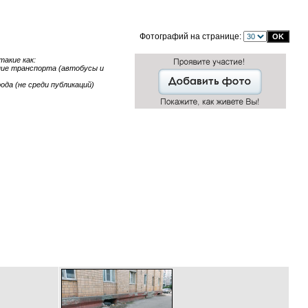
Фотографий на странице:
акие как:
ание транспорта (автобусы и
ода (не среди публикаций)