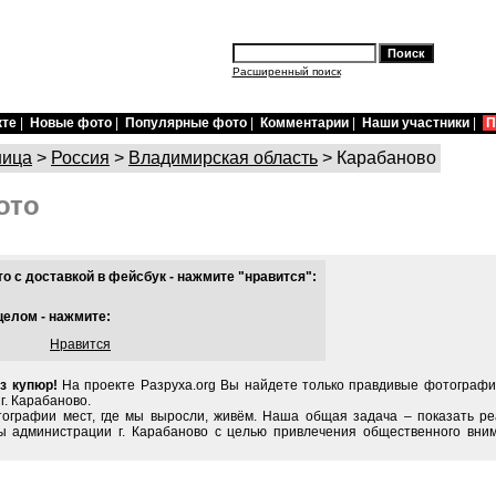
Расширенный поиск
кте
|
Новые фото
|
Популярные фото
|
Комментарии
|
Наши участники
|
П
ница
>
Россия
>
Владимирская область
> Карабаново
ото
 с доставкой в фейсбук - нажмите "нравится":
целом - нажмите:
Нравится
з купюр!
На проекте Разруха.org Вы найдете только правдивые фотографи
г. Карабаново.
тографии мест, где мы выросли, живём. Наша общая задача – показать ре
ы администрации г. Карабаново с целью привлечения общественного вним