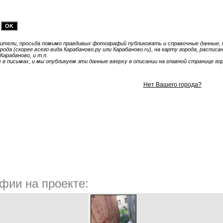
тели, просьба помимо правдивых фотографий публиковать и справочные данные, т
ода (скорее всего вида Карабаново.ру или Карабаново.ru), на карту города, распис
Карабаново, и т.п.
 письмах, и мы опубликуем эти данные вверху в описании на главной странице гор
Нет Вашего города?
фии на проекте: