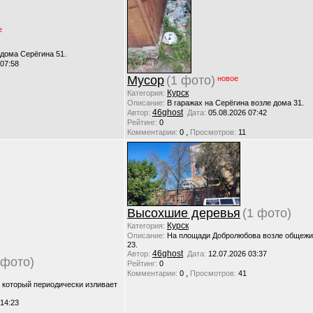
е
 дома Серёгина 51.
 07:58
Мусор
(1 фото)
новое
Курск
Категория:
Описание:
В гаражах на Серёгина возле дома 31.
46ghost
Автор:
Дата:
05.08.2026 07:42
Рейтинг:
0
,
Комментарии:
0
Просмотров:
11
Высохшие деревья
(1 фото)
Курск
Категория:
Описание:
На площади Добролюбова возле общежи
23.
46ghost
Автор:
Дата:
12.07.2026 03:37
 фото)
Рейтинг:
0
,
Комментарии:
0
Просмотров:
41
, который периодически изливает
 14:23