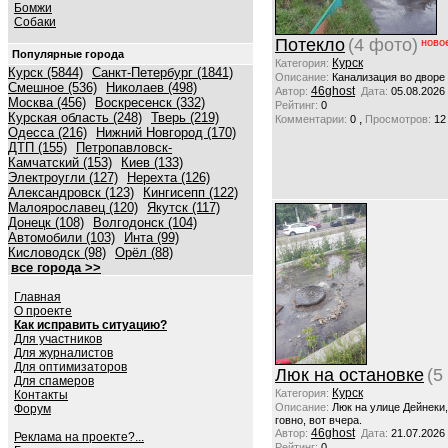
Бомжи
Собаки
Потекло
(4 фото)
ново
Популярные города
Курск
Категория:
Курск (5844)
Санкт-Петербург (1841)
Описание:
Канализация во дворе
Смешное (536)
Николаев (498)
46ghost
Автор:
Дата:
05.08.2026
Москва (456)
Воскресенск (332)
Рейтинг:
0
Курская область (248)
Тверь (219)
,
Комментарии:
0
Просмотров:
12
Одесса (216)
Нижний Новгород (170)
ДТП (155)
Петропавловск-
Камчатский (153)
Киев (133)
Электроугли (127)
Нерехта (126)
Александровск (123)
Кингисепп (122)
Малоярославец (120)
Якутск (117)
Донецк (108)
Волгодонск (104)
Автомобили (103)
Инта (99)
Кисловодск (98)
Орёл (88)
все города >>
Главная
О проекте
Как исправить ситуацию?
Для участников
Для журналистов
Для оптимизаторов
Люк на остановке
(5
Для спамеров
Курск
Категория:
Контакты
Описание:
Люк на улице Дейнеки
Форум
говно, вот вчера.
46ghost
Автор:
Дата:
21.07.2026
Реклама на проекте?...
Рейтинг:
0