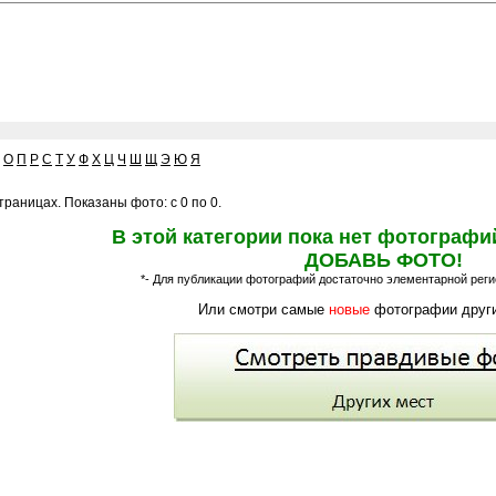
О
П
Р
С
Т
У
Ф
Х
Ц
Ч
Ш
Щ
Э
Ю
Я
раницах. Показаны фото: с 0 по 0.
В этой категории пока нет фотографи
ДОБАВЬ ФОТО!
*- Для публикации фотографий достаточно элементарной регис
Или смотри самые
новые
фотографии други