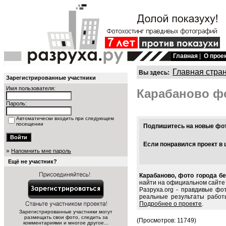
Главная
|
О прое
Главная стра
Вы здесь:
Зарегистрированные участники
Имя пользователя:
Карабаново ф
Пароль:
Автоматически входить при следующем
посещении
Подпишитесь на новые фото
Если понравился проект в 
»
Напомнить мне пароль
Ещё не участник?
Карабаново, фото города бе
найти на официальном сайте 
Разруха.org - правдивые фо
реальные результаты работ
Подробнее о проекте
.
Зарегистрированные участники могут
размещать свои фото, следить за
(Просмотров: 11749)
комментариями и многое другое...