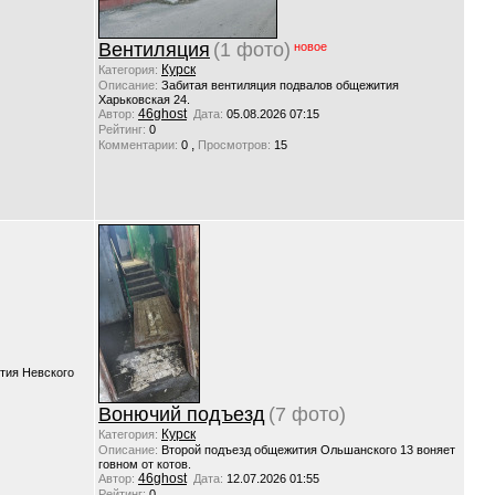
Вентиляция
(1 фото)
новое
Курск
Категория:
Описание:
Забитая вентиляция подвалов общежития
Харьковская 24.
46ghost
Автор:
Дата:
05.08.2026 07:15
Рейтинг:
0
,
Комментарии:
0
Просмотров:
15
тия Невского
Вонючий подъезд
(7 фото)
Курск
Категория:
Описание:
Второй подъезд общежития Ольшанского 13 воняет
говном от котов.
46ghost
Автор:
Дата:
12.07.2026 01:55
Рейтинг:
0