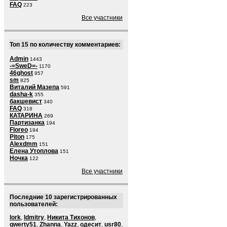
FAQ
223
Все участники
Топ 15 по количеству комментариев:
Admin
1443
-=SweD=-
1170
46ghost
957
sm
825
Виталий Мазепа
591
dasha-k
355
бакшевист
340
FAQ
318
КАТАРИНА
269
Партизанка
194
Floreo
194
Piton
175
Alexdmm
151
Елена Утоплова
151
Ночка
122
Все участники
Последние 10 зарегистрированных
пользователей:
lork
,
ldmitry
,
Никита Тихонов
,
qwerty51
,
Zhanna
,
Yazz
,
одесит
,
usr80
,