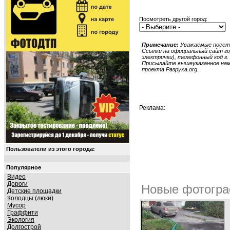
Посмотреть другой город:
Примечание:
Уважаемые посети
Ссылки на официальный сайт гор
электрички), телефонный код г. 
Присылайте вышеуказанное нам в
проекта Разруха.org.
Реклама:
Пользователи из этого города:
Популярное
Видео
Дороги
Новые фотогра
Детские площадки
Колодцы (люки)
Мусор
Граффити
Экология
Долгострой