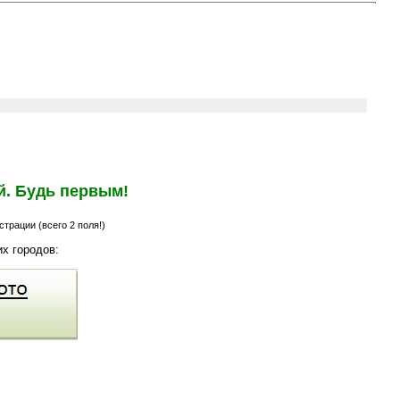
й. Будь первым!
трации (всего 2 поля!)
х городов: