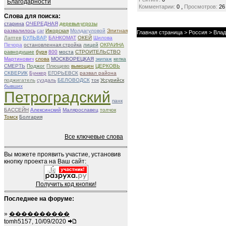
Благодарности
,
Комментарии:
0
Просмотров:
26
Слова для поиска:
старина
ОЧЕРЕДНАЯ
деревья-угрозы
развалилось
car
Ижорская
Молдагуловой
Элитная
Главная страница
>
Россия
>
Влад
Лаптев
БУЛЬВАР
БАНКОМАТ
ОКЕЙ
Шилова
Печора
остановленная стройка
лицей
ОКРАИНА
равнодушие
буря
800
моста
СТРОИТЕЛЬСТВО
Мартинович
слова
МОСКВОРЕЦКАЯ
экипаж
кепка
СМЕРТЬ
Поджог
Плющево
вымощен
ЦЕРКОВЬ
СКВЕРИК
Бункер
ЕГОРЬЕВСК
развал района
поджигатель
суздаль
БЕЛОВОДСК
ток
Уссурийск
бывших
Петроградский
панк
БАССЕЙН
Алексинский
Малярославец
толчок
Томск
Болгария
Все ключевые слова
Вы можете проявить участие, установив
кнопку проекта на Ваш сайт:
Получить код кнопки!
Последнее на форуме:
»
����������
tomh5157, 10/09/2020