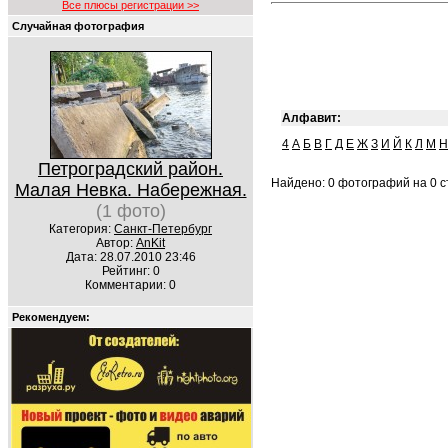
Все плюсы регистрации >>
Случайная фотография
Алфавит:
4
А
Б
В
Г
Д
Е
Ж
З
И
Й
К
Л
М
Н
Петроградский район.
Найдено: 0 фотографий на 0 ст
Малая Невка. Набережная.
(1 фото)
Категория:
Санкт-Петербург
Автор:
AnKit
Дата: 28.07.2010 23:46
Рейтинг: 0
Комментарии: 0
Рекомендуем: