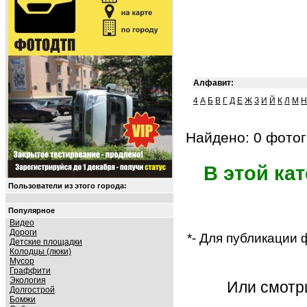
Алфавит:
4
А
Б
В
Г
Д
Е
Ж
З
И
Й
К
Л
М
Н
Найдено: 0 фотог
В этой ка
Пользователи из этого города:
Популярное
Видео
Дороги
*- Для публикации
Детские площадки
Колодцы (люки)
Мусор
Граффити
Экология
Или смот
Долгострой
Бомжи