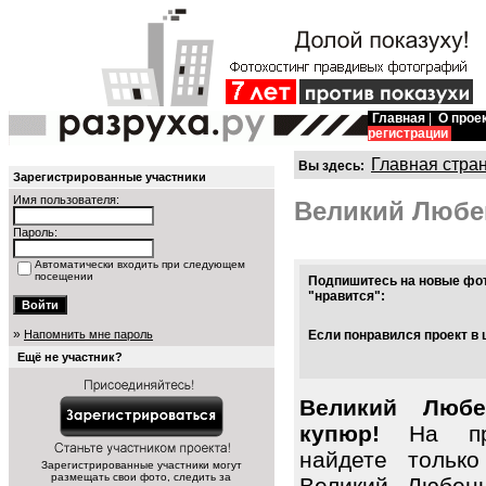
Главная
|
О прое
регистрации
Главная стра
Вы здесь:
Зарегистрированные участники
Имя пользователя:
Великий Любе
Пароль:
Автоматически входить при следующем
посещении
Подпишитесь на новые фот
"нравится":
»
Напомнить мне пароль
Если понравился проект в 
Ещё не участник?
Великий Любе
купюр!
На про
найдете тольк
Зарегистрированные участники могут
размещать свои фото, следить за
Великий Любен