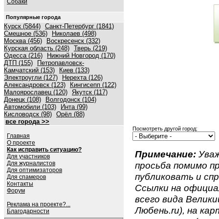
Собаки
Популярные города
Курск (5844)
Санкт-Петербург (1841)
Смешное (536)
Николаев (498)
Москва (456)
Воскресенск (332)
Курская область (248)
Тверь (219)
Одесса (216)
Нижний Новгород (170)
ДТП (155)
Петропавловск-
Камчатский (153)
Киев (133)
Электроугли (127)
Нерехта (126)
Александровск (123)
Кингисепп (122)
Малоярославец (120)
Якутск (117)
Донецк (108)
Волгодонск (104)
Автомобили (103)
Инта (99)
Кисловодск (98)
Орёл (88)
все города >>
Посмотреть другой город:
Главная
О проекте
Как исправить ситуацию?
Примечание:
Уваж
Для участников
Для журналистов
просьба помимо 
Для оптимизаторов
публиковать и спр
Для спамеров
Контакты
Ссылки на официа
Форум
всего вида Велики
Реклама на проекте?...
Любень.ru), на ка
Благодарности