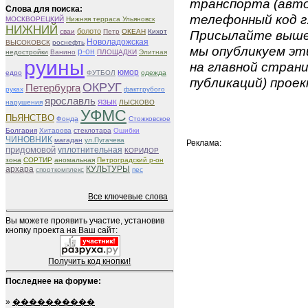
транспорта (авто
Слова для поиска:
телефонный код г.
МОСКВОРЕЦКИЙ
Нижняя терраса Ульяновск
НИЖНИЙ
болото
сваи
Петр
ОКЕАН
Кихот
Присылайте вышеу
Новоладожская
ВЫСОКОВСК
роснефть
мы опубликуем эти
р-он
недостройки
Ванино
ПЛОЩАДКИ
Элитная
руины
на главной страни
юмор
едро
ФУТБОЛ
одежда
публикаций) проек
ОКРУГ
Петербурга
руках
фактгрубого
ярославль
нарушения
ЯЗЫК
ЛЫСКОВО
УФМС
ПЬЯНСТВО
Фонда
Стожковское
Болгария
Хитарова
стеклотара
Ошибки
ЧИНОВНИК
магадан
ул.Пугачева
Реклама:
придомовой
уплотнительная
КОРИДОР
зона
СОРТИР
аномальная
Петроградский р-он
архара
КУЛЬТУРЫ
спорткомплекс
пес
Все ключевые слова
Вы можете проявить участие, установив
кнопку проекта на Ваш сайт:
Получить код кнопки!
Последнее на форуме:
»
����������