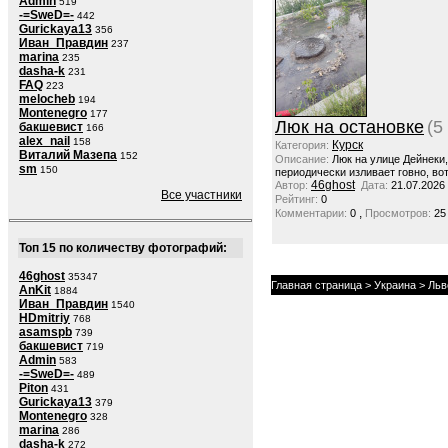
Admin
519
-=SweD=-
442
Gurickaya13
356
Иван_Правдин
237
marina
235
dasha-k
231
FAQ
223
melocheb
194
Montenegro
177
Люк на остановке
(5
бакшевист
166
alex_nail
158
Курск
Категория:
Виталий Мазепа
152
Описание:
Люк на улице Дейнеки
sm
150
периодически изливает говно, вот
46ghost
Автор:
Дата:
21.07.2026
Все участники
Рейтинг:
0
,
Комментарии:
0
Просмотров:
25
Топ 15 по количеству фотографий:
46ghost
35347
Главная страница
>
Украина
>
Льв
AnKit
1884
Иван_Правдин
1540
HDmitriy
768
asamspb
739
бакшевист
719
Admin
583
-=SweD=-
489
Piton
431
Gurickaya13
379
Montenegro
328
marina
286
dasha-k
272