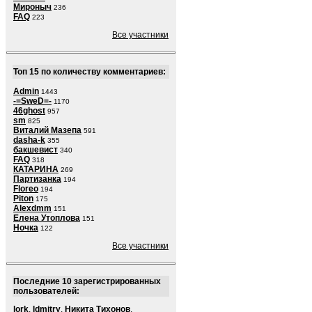
Мироныч
236
FAQ
223
Все участники
Топ 15 по количеству комментариев:
Admin
1443
-=SweD=-
1170
46ghost
957
sm
825
Виталий Мазепа
591
dasha-k
355
бакшевист
340
FAQ
318
КАТАРИНА
269
Партизанка
194
Floreo
194
Piton
175
Alexdmm
151
Елена Утоплова
151
Ночка
122
Все участники
Последние 10 зарегистрированных
пользователей:
lork
,
ldmitry
,
Никита Тихонов
,