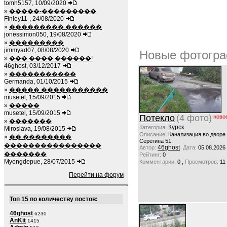
tomh5157, 10/09/2020
»
�����-���������
Finley11-, 24/08/2020
»
��������� ������
jonessimon050, 19/08/2020
»
���������
jimmyad07, 08/08/2020
Новые фотогра
»
��� ���� ������!
46ghost, 03/12/2017
»
�����������
Germanda, 01/10/2015
»
����� �����������
musetel, 15/09/2015
»
�����
musetel, 15/09/2015
Потекло
(4 фото)
ново
»
�������
Курск
Категория:
Miroslava, 19/08/2015
Описание:
Канализация во дворе
»
�� ��������
Серёгина 51.
����������������
46ghost
Автор:
Дата:
05.08.2026
�������
Рейтинг:
0
Myongdepue, 28/07/2015
,
Комментарии:
0
Просмотров:
11
Перейти на форум
Топ 15 по количеству постов:
46ghost
6230
AnKit
1415