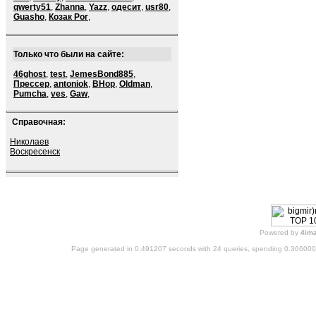
qwerty51
,
Zhanna
,
Yazz
,
одесит
,
usr80
,
Guasho
,
Козак Рог
,
Только что были на сайте:
46ghost
,
test
,
JemesBond885
,
Прессер
,
antoniok
,
BHop
,
Oldman
,
Pumcha
,
ves
,
Gaw
,
Справочная:
Николаев
Воскресенск
Powered by
4im
Page generated in 0.491207 seconds with 24 queries, spending 0.36600