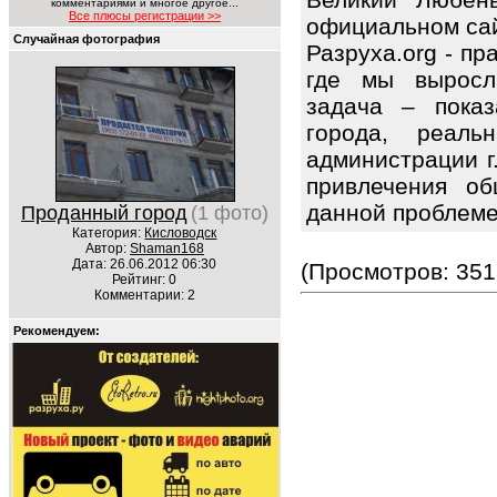
комментариями и многое другое...
Все плюсы регистрации >>
официальном сай
Случайная фотография
Разруха.org - п
где мы выросл
задача – показ
города, реаль
администрации г
привлечения об
данной проблем
Проданный город
(1 фото)
Категория:
Кисловодск
Автор:
Shaman168
Дата: 26.06.2012 06:30
(Просмотров: 351
Рейтинг: 0
Комментарии: 2
Рекомендуем: