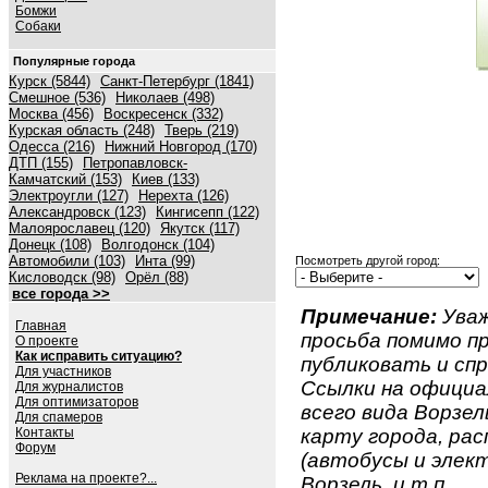
Бомжи
Собаки
Популярные города
Курск (5844)
Санкт-Петербург (1841)
Смешное (536)
Николаев (498)
Москва (456)
Воскресенск (332)
Курская область (248)
Тверь (219)
Одесса (216)
Нижний Новгород (170)
ДТП (155)
Петропавловск-
Камчатский (153)
Киев (133)
Электроугли (127)
Нерехта (126)
Александровск (123)
Кингисепп (122)
Малоярославец (120)
Якутск (117)
Донецк (108)
Волгодонск (104)
Автомобили (103)
Инта (99)
Посмотреть другой город:
Кисловодск (98)
Орёл (88)
все города >>
Примечание:
Уваж
Главная
просьба помимо 
О проекте
Как исправить ситуацию?
публиковать и спр
Для участников
Ссылки на официа
Для журналистов
Для оптимизаторов
всего вида Ворзель
Для спамеров
Контакты
карту города, ра
Форум
(автобусы и элект
Реклама на проекте?...
Ворзель, и т.п.