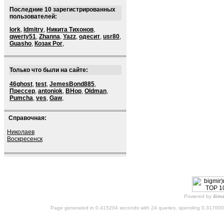
Последние 10 зарегистрированных
пользователей:
lork
,
ldmitry
,
Никита Тихонов
,
qwerty51
,
Zhanna
,
Yazz
,
одесит
,
usr80
,
Guasho
,
Козак Рог
,
Только что были на сайте:
46ghost
,
test
,
JemesBond885
,
Прессер
,
antoniok
,
BHop
,
Oldman
,
Pumcha
,
ves
,
Gaw
,
Справочная:
Николаев
Воскресенск
Powered by
4im
Page generated in 0.415204 seconds with 24 queries, spending 0.31700