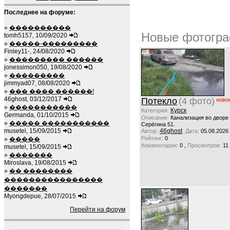
Последнее на форуме:
»
����������
Новые фотогра
tomh5157, 10/09/2020
»
�����-���������
Finley11-, 24/08/2020
»
��������� ������
jonessimon050, 19/08/2020
»
���������
jimmyad07, 08/08/2020
»
��� ���� ������!
46ghost, 03/12/2017
Потекло
(4 фото)
ново
»
�����������
Курск
Категория:
Germanda, 01/10/2015
Описание:
Канализация во дворе
»
����� �����������
Серёгина 51.
musetel, 15/09/2015
46ghost
Автор:
Дата:
05.08.2026
Рейтинг:
0
»
�����
,
Комментарии:
0
Просмотров:
11
musetel, 15/09/2015
»
�������
Miroslava, 19/08/2015
»
�� ��������
����������������
�������
Myongdepue, 28/07/2015
Перейти на форум