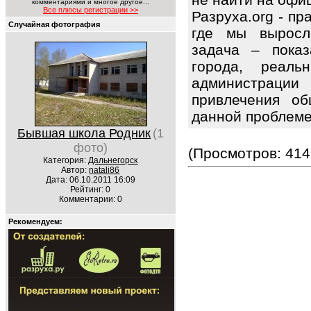
комментариями и многое другое...
Все плюсы регистрации >>
Разруха.org - п
Случайная фотография
где мы выросл
задача – показ
города, реаль
администраци
привлечения об
данной проблем
Бывшая школа Родник
(1
фото)
(Просмотров: 414
Категория:
Дальнегорск
Автор:
natali86
Дата: 06.10.2011 16:09
Рейтинг: 0
Комментарии: 0
Рекомендуем: