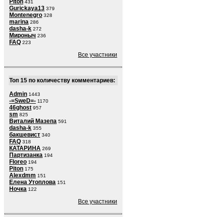
Piton
431
Gurickaya13
379
Montenegro
328
marina
286
dasha-k
272
Мироныч
236
FAQ
223
Все участники
Топ 15 по количеству комментариев:
Admin
1443
-=SweD=-
1170
46ghost
957
sm
825
Виталий Мазепа
591
dasha-k
355
бакшевист
340
FAQ
318
КАТАРИНА
269
Партизанка
194
Floreo
194
Piton
175
Alexdmm
151
Елена Утоплова
151
Ночка
122
Все участники