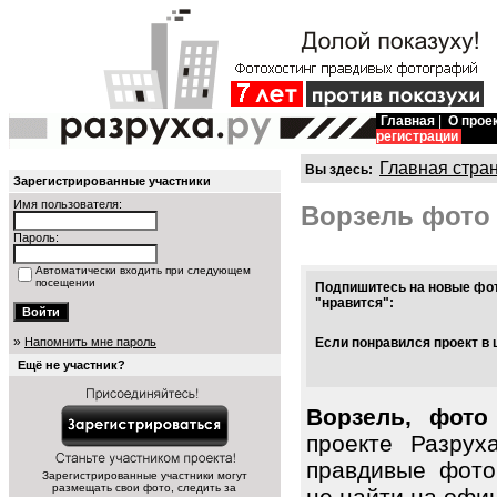
Главная
|
О прое
регистрации
Главная стра
Вы здесь:
Зарегистрированные участники
Имя пользователя:
Ворзель фото
Пароль:
Автоматически входить при следующем
посещении
Подпишитесь на новые фот
"нравится":
»
Напомнить мне пароль
Если понравился проект в 
Ещё не участник?
Ворзель, фото
проекте Разрух
правдивые фото
Зарегистрированные участники могут
размещать свои фото, следить за
не найти на офиц