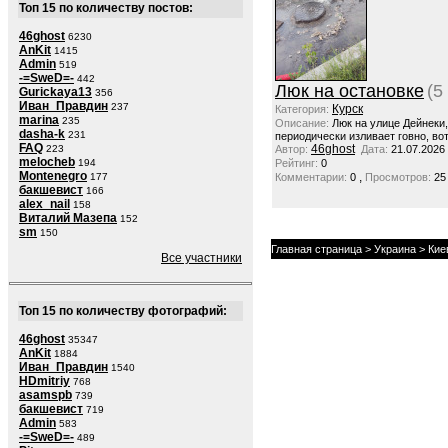
Топ 15 по количеству постов:
46ghost
6230
AnKit
1415
Admin
519
-=SweD=-
442
Люк на остановке
(5
Gurickaya13
356
Иван_Правдин
237
Курск
Категория:
marina
235
Описание:
Люк на улице Дейнеки
dasha-k
231
периодически изливает говно, вот
FAQ
46ghost
223
Автор:
Дата:
21.07.2026
melocheb
194
Рейтинг:
0
Montenegro
,
177
Комментарии:
0
Просмотров:
25
бакшевист
166
alex_nail
158
Виталий Мазепа
152
sm
150
Главная страница
>
Украина
>
Кие
Все участники
Топ 15 по количеству фотографий:
46ghost
35347
AnKit
1884
Иван_Правдин
1540
HDmitriy
768
asamspb
739
бакшевист
719
Admin
583
-=SweD=-
489