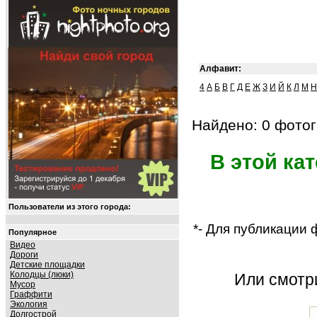
Алфавит:
4
А
Б
В
Г
Д
Е
Ж
З
И
Й
К
Л
М
Н
Найдено: 0 фотог
В этой ка
Пользователи из этого города:
*- Для публикации
Популярное
Видео
Дороги
Детские площадки
Колодцы (люки)
Или смот
Мусор
Граффити
Экология
Долгострой