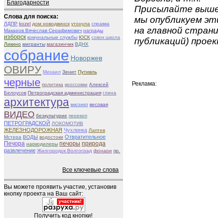
Благодарности
Присылайте вышеу
Слова для поиска:
мы опубликуем эти
ЛДПР
kozel
дом новодвинск
утонула
справка
на главной страни
Макаров Вячеслав Серафимович
награды
изборск
комунальные службы
ЮСК
совок школа
публикаций) проек
Ликино
мигранты
магазинчик
ВДНХ
собрание
Новоржев
ОВИРУ
Михаил
Зенит
Путивль
черные
Реклама:
политика
кроссовки
Алексей
Белоусов
Петроградская администрация
глина
архитектура
мюзикл
весовая
ВИДЕО
безкультурие
перекоп
ПЕТРОГРАДСКОЙ
ЛОКОМОТИВ
ЖЕЛЕЗНОДОРОЖНАЯ
Чухлинка
Лаптев
Отвратительное
Мстера
ВОДЫ
водостоки
Печора
печоры
природа
наркодилеры
развлечение
Жилгородок Волгоград
фонари
пр.
Все ключевые слова
Вы можете проявить участие, установив
кнопку проекта на Ваш сайт:
Получить код кнопки!