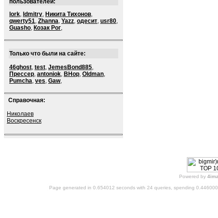
пользователей:
lork
,
ldmitry
,
Никита Тихонов
,
qwerty51
,
Zhanna
,
Yazz
,
одесит
,
usr80
,
Guasho
,
Козак Рог
,
Только что были на сайте:
46ghost
,
test
,
JemesBond885
,
Прессер
,
antoniok
,
BHop
,
Oldman
,
Pumcha
,
ves
,
Gaw
,
Справочная:
Николаев
Воскресенск
Powered by
4im
Page generated in 0.654012 seconds with 24 queries, spending 0.44600