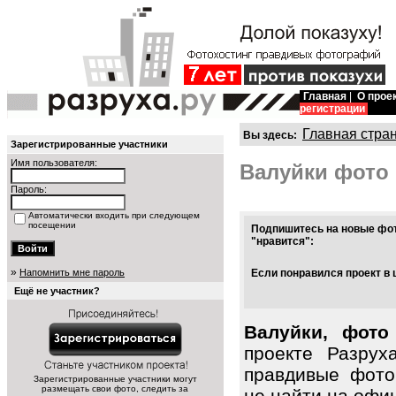
Главная
|
О прое
регистрации
Главная стра
Вы здесь:
Зарегистрированные участники
Имя пользователя:
Валуйки фото
Пароль:
Автоматически входить при следующем
посещении
Подпишитесь на новые фот
"нравится":
»
Напомнить мне пароль
Если понравился проект в 
Ещё не участник?
Валуйки, фото
проекте Разрух
правдивые фото
Зарегистрированные участники могут
размещать свои фото, следить за
не найти на офиц