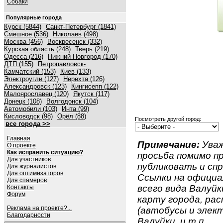
Собаки
Популярные города
Курск (5844)
Санкт-Петербург (1841)
Смешное (536)
Николаев (498)
Москва (456)
Воскресенск (332)
Курская область (248)
Тверь (219)
Одесса (216)
Нижний Новгород (170)
ДТП (155)
Петропавловск-
Камчатский (153)
Киев (133)
Электроугли (127)
Нерехта (126)
Александровск (123)
Кингисепп (122)
Малоярославец (120)
Якутск (117)
Донецк (108)
Волгодонск (104)
Автомобили (103)
Инта (99)
Кисловодск (98)
Орёл (88)
Посмотреть другой город:
все города >>
Главная
Примечание:
Уваж
О проекте
Как исправить ситуацию?
просьба помимо 
Для участников
публиковать и спр
Для журналистов
Для оптимизаторов
Ссылки на официа
Для спамеров
всего вида Валуйки
Контакты
Форум
карту города, ра
Реклама на проекте?...
(автобусы и элект
Благодарности
Валуйки, и т.п.