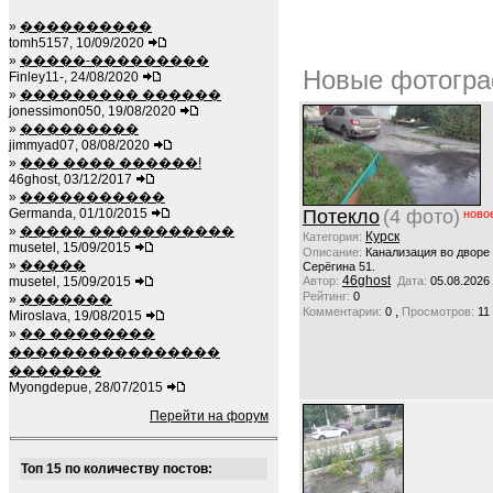
»
����������
tomh5157, 10/09/2020
»
�����-���������
Новые фотогра
Finley11-, 24/08/2020
»
��������� ������
jonessimon050, 19/08/2020
»
���������
jimmyad07, 08/08/2020
»
��� ���� ������!
46ghost, 03/12/2017
»
�����������
Germanda, 01/10/2015
Потекло
(4 фото)
ново
»
����� �����������
Курск
Категория:
musetel, 15/09/2015
Описание:
Канализация во дворе
»
�����
Серёгина 51.
46ghost
musetel, 15/09/2015
Автор:
Дата:
05.08.2026
Рейтинг:
0
»
�������
,
Комментарии:
0
Просмотров:
11
Miroslava, 19/08/2015
»
�� ��������
����������������
�������
Myongdepue, 28/07/2015
Перейти на форум
Топ 15 по количеству постов: