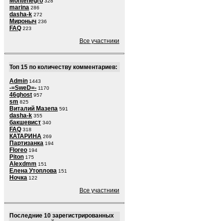
Montenegro
328
marina
286
dasha-k
272
Мироныч
236
FAQ
223
Все участники
Топ 15 по количеству комментариев:
Admin
1443
-=SweD=-
1170
46ghost
957
sm
825
Виталий Мазепа
591
dasha-k
355
бакшевист
340
FAQ
318
КАТАРИНА
269
Партизанка
194
Floreo
194
Piton
175
Alexdmm
151
Елена Утоплова
151
Ночка
122
Все участники
Последние 10 зарегистрированных