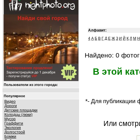
Алфавит:
4
А
Б
В
Г
Д
Е
Ж
З
И
Й
К
Л
М
Н
Найдено: 0 фотог
В этой ка
Пользователи из этого города:
Популярное
*- Для публикации
Видео
Дороги
Детские площадки
Колодцы (люки)
Мусор
Или смот
Граффити
Экология
Долгострой
Бомжи