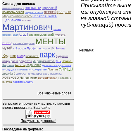
Слова для поиска:
Присылайте вышеу
кировский
антисанитария
ЭЛЕВАТОР
мы опубликуем эти
графити
коммерческая
поджигатель
ЛЕСНОЙ
Марикоммунэнерго
НЕЗАВЕРШёНКА
на главной страни
Щербакова
лложь
публикаций) проек
Мартинович
кепка
ОБЛ
ровненская
электроуглинский
пустота
МЕНТЫ
ВЪЕЗД
салон-бордель
музей
Пойма
с.Быстри
Профилактика
м10
Реклама:
парк
Худиев
склад
контакта
будущий
кандидат в депутаты
Индия
ачипятка
КГБ
Свалка.
Ждановка
Кирпичи
Ангары
детский сад детская
УЛИЦЫ
ожерелье
площадка
памятники
Пьяная
дружба-2
детская площадка двор разруха
ХОТЬКОВО
Чиновником
историческая
название
вируса
партия Власти
Все ключевые слова
Вы можете проявить участие, установив
кнопку проекта на Ваш сайт:
Получить код кнопки!
Последнее на форуме: