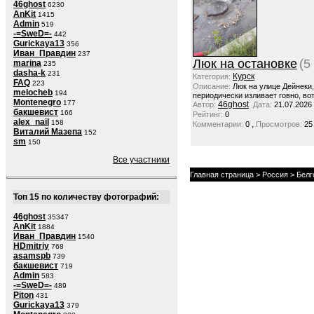
46ghost
6230
AnKit
1415
Admin
519
-=SweD=-
442
Gurickaya13
356
Иван_Правдин
237
Люк на остановке
(5
marina
235
dasha-k
231
Курск
Категория:
FAQ
223
Описание:
Люк на улице Дейнеки
melocheb
194
периодически изливает говно, вот
Montenegro
177
46ghost
Автор:
Дата:
21.07.2026
бакшевист
166
Рейтинг:
0
alex_nail
158
,
Комментарии:
0
Просмотров:
25
Виталий Мазепа
152
sm
150
Все участники
Главная страница
>
Россия
>
Белг
Топ 15 по количеству фотографий:
46ghost
35347
AnKit
1884
Иван_Правдин
1540
HDmitriy
768
asamspb
739
бакшевист
719
Admin
583
-=SweD=-
489
Piton
431
Gurickaya13
379