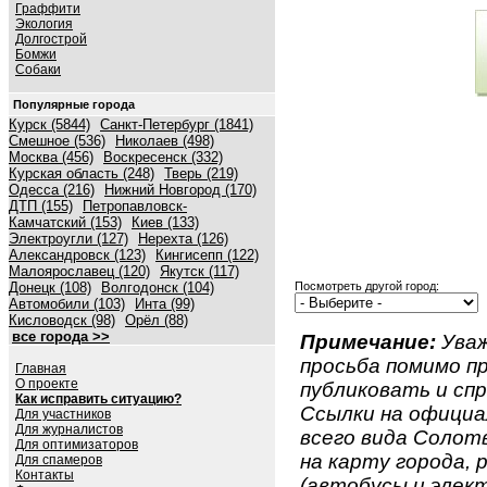
Граффити
Экология
Долгострой
Бомжи
Собаки
Популярные города
Курск (5844)
Санкт-Петербург (1841)
Смешное (536)
Николаев (498)
Москва (456)
Воскресенск (332)
Курская область (248)
Тверь (219)
Одесса (216)
Нижний Новгород (170)
ДТП (155)
Петропавловск-
Камчатский (153)
Киев (133)
Электроугли (127)
Нерехта (126)
Александровск (123)
Кингисепп (122)
Малоярославец (120)
Якутск (117)
Донецк (108)
Волгодонск (104)
Посмотреть другой город:
Автомобили (103)
Инта (99)
Кисловодск (98)
Орёл (88)
все города >>
Примечание:
Уваж
просьба помимо 
Главная
О проекте
публиковать и спр
Как исправить ситуацию?
Ссылки на официа
Для участников
Для журналистов
всего вида Солотв
Для оптимизаторов
на карту города,
Для спамеров
Контакты
(автобусы и элект