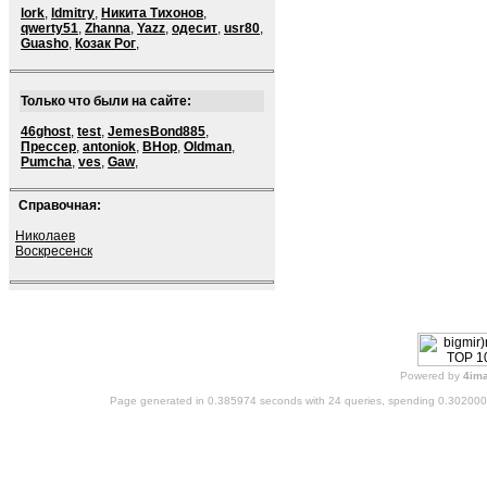
lork
,
ldmitry
,
Никита Тихонов
,
qwerty51
,
Zhanna
,
Yazz
,
одесит
,
usr80
,
Guasho
,
Козак Рог
,
Только что были на сайте:
46ghost
,
test
,
JemesBond885
,
Прессер
,
antoniok
,
BHop
,
Oldman
,
Pumcha
,
ves
,
Gaw
,
Справочная:
Николаев
Воскресенск
Powered by
4im
Page generated in 0.385974 seconds with 24 queries, spending 0.30200