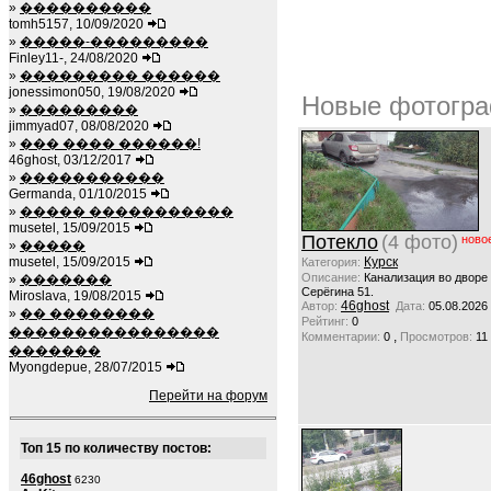
»
����������
tomh5157, 10/09/2020
»
�����-���������
Finley11-, 24/08/2020
»
��������� ������
jonessimon050, 19/08/2020
Новые фотогра
»
���������
jimmyad07, 08/08/2020
»
��� ���� ������!
46ghost, 03/12/2017
»
�����������
Germanda, 01/10/2015
»
����� �����������
musetel, 15/09/2015
Потекло
(4 фото)
ново
»
�����
musetel, 15/09/2015
Курск
Категория:
Описание:
Канализация во дворе
»
�������
Серёгина 51.
Miroslava, 19/08/2015
46ghost
Автор:
Дата:
05.08.2026
»
�� ��������
Рейтинг:
0
����������������
,
Комментарии:
0
Просмотров:
11
�������
Myongdepue, 28/07/2015
Перейти на форум
Топ 15 по количеству постов:
46ghost
6230