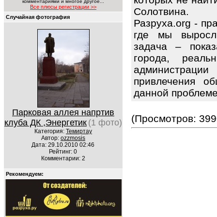
комментариями и многое другое...
Все плюсы регистрации >>
Солотвина.
Случайная фотография
Разруха.org - п
где мы выросл
задача – показ
города, реаль
администрации
привлечения об
данной проблем
Парковая аллея напртив
(Просмотров: 399
клуба ДК ,Энергетик
(1 фото)
Категория:
Темиртау
Автор:
ozzmosis
Дата: 29.10.2010 02:46
Рейтинг: 0
Комментарии: 2
Рекомендуем: