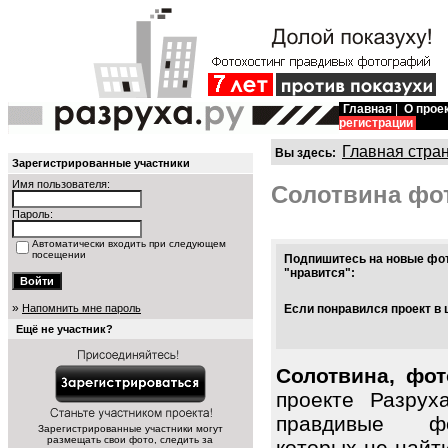
Главная
|
О прое
регистрации
Главная стра
Вы здесь:
Зарегистрированные участники
Имя пользователя:
Солотвина фо
Пароль:
Автоматически входить при следующем
посещении
Подпишитесь на новые фот
"нравится":
»
Напомнить мне пароль
Если понравился проект в 
Ещё не участник?
Солотвина, фот
проекте Разрух
правдивые фо
Зарегистрированные участники могут
размещать свои фото, следить за
которых не найт