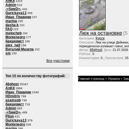
AnKit
1415
Admin
519
-=SweD=-
442
Gurickaya13
356
Иван_Правдин
237
marina
235
dasha-k
231
FAQ
223
Люк на остановке
(5
melocheb
194
Montenegro
177
Курск
Категория:
бакшевист
166
Описание:
Люк на улице Дейнеки
alex_nail
158
периодически изливает говно, вот
Виталий Мазепа
152
46ghost
Автор:
Дата:
21.07.2026
sm
150
Рейтинг:
0
,
Комментарии:
0
Просмотров:
25
Все участники
Топ 15 по количеству фотографий:
Главная страница
>
Украина
>
Зак
46ghost
35347
AnKit
1884
Иван_Правдин
1540
HDmitriy
768
asamspb
739
бакшевист
719
Admin
583
-=SweD=-
489
Piton
431
Gurickaya13
379
Montenegro
328
marina
286