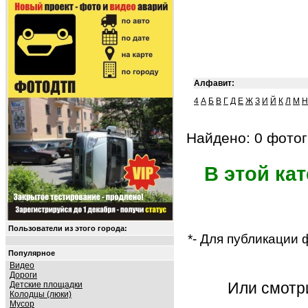
Алфавит:
4
А
Б
В
Г
Д
Е
Ж
З
И
Й
К
Л
М
Н
Найдено: 0 фотог
В этой ка
Пользователи из этого города:
*- Для публикации
Популярное
Видео
Дороги
Или смот
Детские площадки
Колодцы (люки)
Мусор