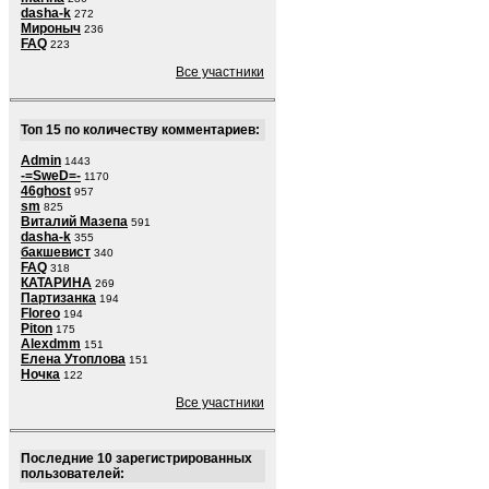
dasha-k
272
Мироныч
236
FAQ
223
Все участники
Топ 15 по количеству комментариев:
Admin
1443
-=SweD=-
1170
46ghost
957
sm
825
Виталий Мазепа
591
dasha-k
355
бакшевист
340
FAQ
318
КАТАРИНА
269
Партизанка
194
Floreo
194
Piton
175
Alexdmm
151
Елена Утоплова
151
Ночка
122
Все участники
Последние 10 зарегистрированных
пользователей: