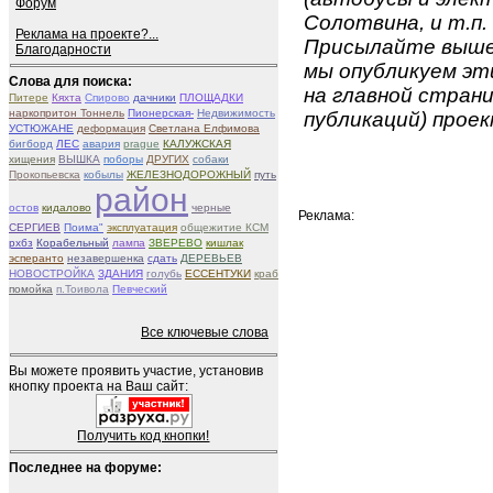
Форум
Солотвина, и т.п.
Реклама на проекте?...
Присылайте вышеу
Благодарности
мы опубликуем эти
Слова для поиска:
на главной страни
Питере
Кяхта
Спирово
дачники
ПЛОЩАДКИ
наркопритон Тоннель
Пионерская-
Недвижимость
публикаций) проек
УСТЮЖАНЕ
деформация
Светлана Елфимова
бигборд
ЛЕС
авария
prague
КАЛУЖСКАЯ
хищения
ВЫШКА
поборы
ДРУГИХ
собаки
Прокопьевска
кобылы
ЖЕЛЕЗНОДОРОЖНЫЙ
путь
район
остов
кидалово
черные
Реклама:
СЕРГИЕВ
Поима"
эксплуатация
общежитие КСМ
рхбз
Корабельный
лампа
ЗВЕРЕВО
кишлак
эсперанто
незавершенка
сдать
ДЕРЕВЬЕВ
НОВОСТРОЙКА
ЗДАНИЯ
голубь
ЕССЕНТУКИ
краб
помойка
п.Тоивола
Певческий
Все ключевые слова
Вы можете проявить участие, установив
кнопку проекта на Ваш сайт:
Получить код кнопки!
Последнее на форуме: