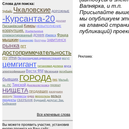
Слова для поиска:
Вапнярка, и т.п.
Чкаловские
Присылайте вышеу
Чубайс
ДОРОЖНЫЕ
-Курсанта-20
мы опубликуем эти
дохлая
на главной страни
Кимры
Пискарёвский
НЕВЫПОЛНЕНИЕ
коррупция.
публикаций) проек
Усыпальница
Фонда
отремонтированный
ДОМИК
Ижевск
мышкин
ЗАВИТИНСК
Бажаново
болтуны
рынка
пгт
достопримечательность
Реклама:
УРНА
ГРУ
Петроградская администрация
могут
цемгигант
титановая долина
круга
Вести ФМ
электрофикация
Мезенцев
погибшие
ГОРОДА
бывших
пес
Малый-
Тинской
провал
пр.-ПС
Днепропетровск
НИЩЕТА
ПРОДАВШИХ
разрушен
вельск
аренду
Черкассы
едро
верхолазы
продукты
СБЕРБАНК
будущий депутат Зак.
Собрания
Все ключевые слова
Вы можете проявить участие, установив
кнопку проекта на Ваш сайт: