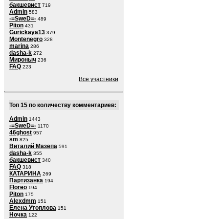
бакшевист
719
Admin
583
-=SweD=-
489
Piton
431
Gurickaya13
379
Montenegro
328
marina
286
dasha-k
272
Мироныч
236
FAQ
223
Все участники
Топ 15 по количеству комментариев:
Admin
1443
-=SweD=-
1170
46ghost
957
sm
825
Виталий Мазепа
591
dasha-k
355
бакшевист
340
FAQ
318
КАТАРИНА
269
Партизанка
194
Floreo
194
Piton
175
Alexdmm
151
Елена Утоплова
151
Ночка
122