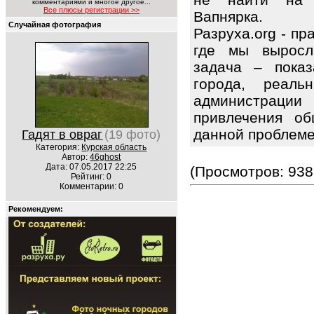
комментариями и многое другое...
Все плюсы регистрации >>
Вапнярка.
Случайная фотография
Разруха.org - п
где мы выросл
задача – показ
города, реаль
администрации
привлечения об
данной проблем
Гадят в овраг
(19 фото)
Категория:
Курская область
Автор:
46ghost
Дата: 07.05.2017 22:25
(Просмотров: 938
Рейтинг: 0
Комментарии: 0
Рекомендуем: