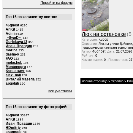
Перейти на форум
Топ 15 по количеству постов:
46ghost
6230
AnKit
1415
Люк на остановке
(5
Admin
519
-=SweD=-
442
Курск
Категория:
Gurickaya13
356
Описание:
Люк на улице Дейнеки
Иван_Правдин
237
периодически изливает говно, вот
marina
235
46ghost
Автор:
Дата:
21.07.2026
dasha-k
231
Рейтинг:
0
FAQ
223
,
Комментарии:
0
Просмотров:
27
melocheb
194
Montenegro
177
бакшевист
166
alex_nail
158
Виталий Мазепа
152
Главная страница
>
Украина
>
Вин
apgolub
150
Все участники
Топ 15 по количеству фотографий:
46ghost
35347
AnKit
1884
Иван_Правдин
1540
HDmitriy
768
asamspb
739