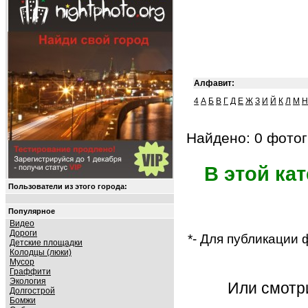
Алфавит:
4
А
Б
В
Г
Д
Е
Ж
З
И
Й
К
Л
М
Н
Найдено: 0 фотог
В этой ка
Пользователи из этого города:
Популярное
Видео
Дороги
*- Для публикации
Детские площадки
Колодцы (люки)
Мусор
Граффити
Экология
Или смот
Долгострой
Бомжи