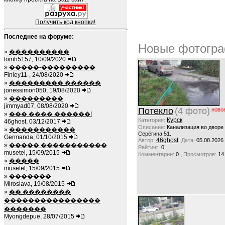
Получить код кнопки!
Последнее на форуме:
Новые фотогра
»
����������
tomh5157, 10/09/2020
»
�����-���������
Finley11-, 24/08/2020
»
��������� ������
jonessimon050, 19/08/2020
»
���������
jimmyad07, 08/08/2020
Потекло
(4 фото)
ново
»
��� ���� ������!
Курск
Категория:
46ghost, 03/12/2017
Описание:
Канализация во дворе
»
�����������
Серёгина 51.
Germanda, 01/10/2015
46ghost
Автор:
Дата:
05.08.2026
»
����� �����������
Рейтинг:
0
musetel, 15/09/2015
,
Комментарии:
0
Просмотров:
14
»
�����
musetel, 15/09/2015
»
�������
Miroslava, 19/08/2015
»
�� ��������
����������������
�������
Myongdepue, 28/07/2015