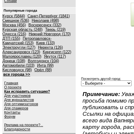
Собаки
Популярные города
Курск (5844)
Санкт-Петербург (1841)
Смешное (536)
Николаев (498)
Москва (456)
Воскресенск (332)
Курская область (248)
Тверь (219)
Одесса (216)
Нижний Новгород (170)
ДТП (155)
Петропавловск-
Камчатский (153)
Киев (133)
Электроугли (127)
Нерехта (126)
Александровск (123)
Кингисепп (122)
Малоярославец (120)
Якутск (117)
Донецк (108)
Волгодонск (104)
Автомобили (103)
Инта (99)
Кисловодск (98)
Орёл (88)
все города >>
Посмотреть другой город:
Главная
О проекте
Как исправить ситуацию?
Примечание:
Уваж
Для участников
просьба помимо 
Для журналистов
Для оптимизаторов
публиковать и спр
Для спамеров
Контакты
Ссылки на официа
Форум
всего вида Вапнярк
Реклама на проекте?...
карту города, ра
Благодарности
(автобусы и элект