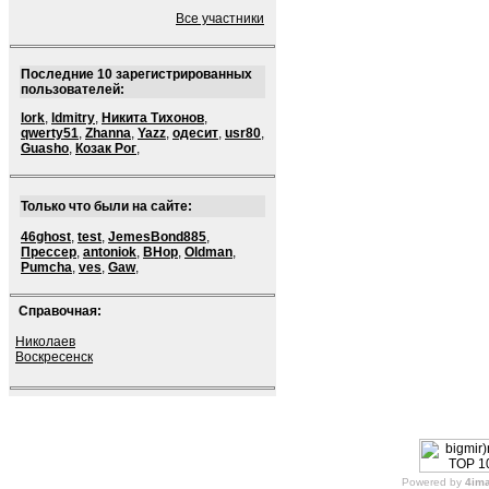
Все участники
Последние 10 зарегистрированных
пользователей:
lork
,
ldmitry
,
Никита Тихонов
,
qwerty51
,
Zhanna
,
Yazz
,
одесит
,
usr80
,
Guasho
,
Козак Рог
,
Только что были на сайте:
46ghost
,
test
,
JemesBond885
,
Прессер
,
antoniok
,
BHop
,
Oldman
,
Pumcha
,
ves
,
Gaw
,
Справочная:
Николаев
Воскресенск
Powered by
4im