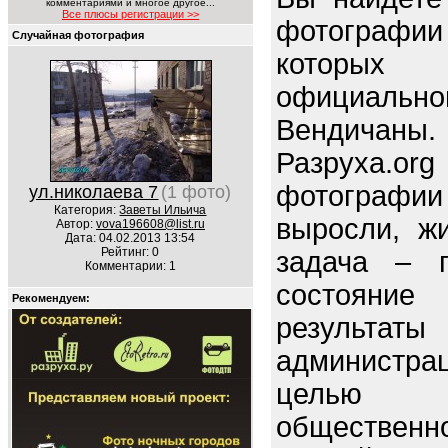
комментариями и многое другое...
Все плюсы регистрации >>
фотограф
Случайная фотография
которых
официал
Вендичаны.
Разруха.o
фотографи
ул.николаева 7
(1 фото)
Категория:
Заветы Ильича
выросли, ж
Автор:
vova196608@list.ru
Дата: 04.02.2013 13:54
Рейтинг: 0
задача – п
Комментарии: 1
состояние 
Рекомендуем:
резуль
администрац
целью 
обществен