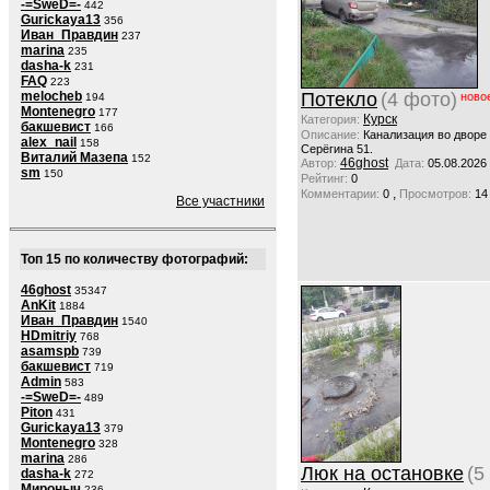
-=SweD=-
442
Gurickaya13
356
Иван_Правдин
237
marina
235
dasha-k
231
FAQ
223
melocheb
Потекло
(4 фото)
ново
194
Montenegro
177
Курск
Категория:
бакшевист
166
Описание:
Канализация во дворе
alex_nail
158
Серёгина 51.
Виталий Мазепа
152
46ghost
Автор:
Дата:
05.08.2026
sm
150
Рейтинг:
0
,
Комментарии:
0
Просмотров:
14
Все участники
Топ 15 по количеству фотографий:
46ghost
35347
AnKit
1884
Иван_Правдин
1540
HDmitriy
768
asamspb
739
бакшевист
719
Admin
583
-=SweD=-
489
Piton
431
Gurickaya13
379
Montenegro
328
marina
286
Люк на остановке
(5
dasha-k
272
Мироныч
236