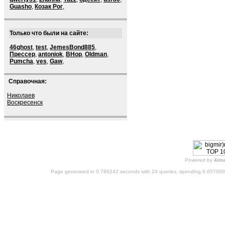
Guasho
,
Козак Рог
,
Только что были на сайте:
46ghost
,
test
,
JemesBond885
,
Прессер
,
antoniok
,
BHop
,
Oldman
,
Pumcha
,
ves
,
Gaw
,
Справочная:
Николаев
Воскресенск
Powered by
4im
Page generated in 0.786242 seconds with 24 queries, spending 0.65700