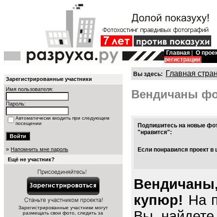
Главная
|
О прое
регистрации
Главная стра
Вы здесь:
Зарегистрированные участники
Имя пользователя:
Вендичаны ф
Пароль:
Автоматически входить при следующем
посещении
Подпишитесь на новые фот
"нравится":
»
Напомнить мне пароль
Если понравился проект в 
Ещё не участник?
Вендичаны,
купюр!
На п
Зарегистрированные участники могут
Вы найдете
размещать свои фото, следить за