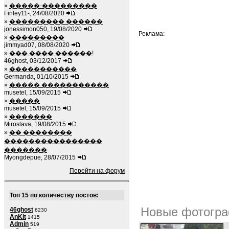
»
�����-���������
Finley11-, 24/08/2020
»
��������� ������
jonessimon050, 19/08/2020
Реклама:
»
���������
jimmyad07, 08/08/2020
»
��� ���� ������!
46ghost, 03/12/2017
»
�����������
Germanda, 01/10/2015
»
����� �����������
musetel, 15/09/2015
»
�����
musetel, 15/09/2015
»
�������
Miroslava, 19/08/2015
»
�� ��������
����������������
�������
Myongdepue, 28/07/2015
Перейти на форум
Топ 15 по количеству постов:
Новые фотогра
46ghost
6230
AnKit
1415
Admin
519