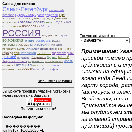
Слова для поиска:
Санкт-Петербург
небоскрёб
Курлово
будущий кандидат в депутаты
щит
заместитель главы администрации Делюкина
воровство
АВТОТРАНСПОРТ
скелет
УДЕЛЬНАЯ
пр.
таксофон
ЯРОСЛАВКА
"Стакан
РОССИЯ
водоросли
старье
Посмотреть другой город:
ВОЙКОВСКАЯ
гопники
рестораны
водка
Кондопога
Яхрома
МРУЗОВСКИЙ
мюзикл
прихватизация
АКИМОВА
изрисовано
военного
Примечание:
Уваж
горо-да
ток
Петровская
БУЛЬВАР
водопроводной
просьба помимо 
ДЕТСКИЙ
наукоград
Черкассы
Худиев
МАЛЫЙ
отель
Тверская область
случайного
показушники
публиковать и спр
кинотеатр
проекта
ШКОЛЬНАЯ
уровню
шиномонтаж
КУХНЯ
Уличный телефон
Ссылки на официа
всего вида Вендич
Все ключевые слова
карту города, ра
(автобусы и элект
Вы можете проявить участие, установив
кнопку проекта на Ваш сайт:
Вендичаны, и т.п.
Присылайте вышеу
Получить код кнопки!
мы опубликуем эти
Последнее на форуме:
на главной страни
публикаций) проек
»
����������
tomh5157, 10/09/2020