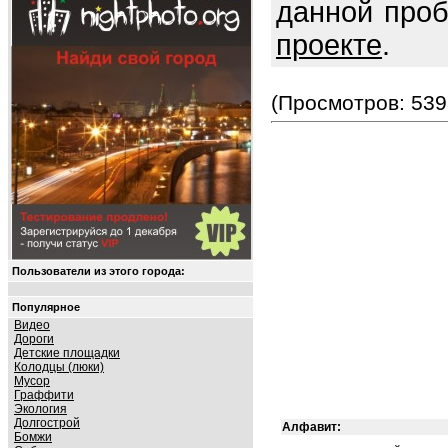
данной про
проекте
.
(Просмотров: 539
Пользователи из этого города:
Популярное
Видео
Дороги
Детские площадки
Колодцы (люки)
Мусор
Граффити
Экология
Долгострой
Алфавит:
Бомжи