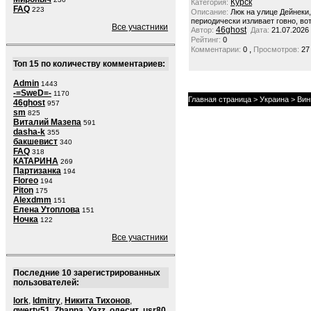
Курск
Категория:
FAQ
223
Описание:
Люк на улице Дейнеки
периодически изливает говно, вот
Все участники
46ghost
Автор:
Дата:
21.07.2026
Рейтинг:
0
,
Комментарии:
0
Просмотров:
27
Топ 15 по количеству комментариев:
Admin
1443
-=SweD=-
1170
Главная страница
>
Украина
>
Вин
46ghost
957
sm
825
Виталий Мазепа
591
dasha-k
355
бакшевист
340
FAQ
318
КАТАРИНА
269
Партизанка
194
Floreo
194
Piton
175
Alexdmm
151
Елена Утоплова
151
Ночка
122
Все участники
Последние 10 зарегистрированных
пользователей:
lork
,
ldmitry
,
Никита Тихонов
,
qwerty51
,
Zhanna
,
Yazz
,
одесит
,
usr80
,