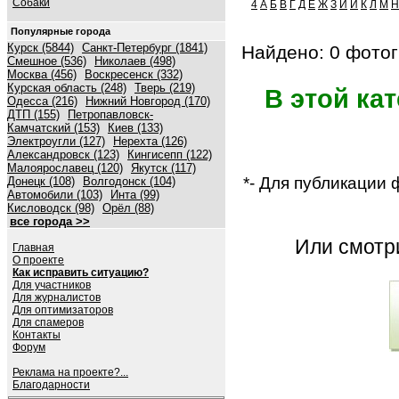
Собаки
4
А
Б
В
Г
Д
Е
Ж
З
И
Й
К
Л
М
Н
Популярные города
Курск (5844)
Санкт-Петербург (1841)
Найдено: 0 фотог
Смешное (536)
Николаев (498)
Москва (456)
Воскресенск (332)
Курская область (248)
Тверь (219)
В этой ка
Одесса (216)
Нижний Новгород (170)
ДТП (155)
Петропавловск-
Камчатский (153)
Киев (133)
Электроугли (127)
Нерехта (126)
Александровск (123)
Кингисепп (122)
Малоярославец (120)
Якутск (117)
*- Для публикации
Донецк (108)
Волгодонск (104)
Автомобили (103)
Инта (99)
Кисловодск (98)
Орёл (88)
все города >>
Или смот
Главная
О проекте
Как исправить ситуацию?
Для участников
Для журналистов
Для оптимизаторов
Для спамеров
Контакты
Форум
Реклама на проекте?...
Благодарности