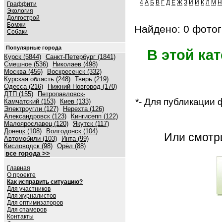
4
А
Б
В
Г
Д
Е
Ж
З
И
Й
К
Л
М
Н
Граффити
Экология
Долгострой
Бомжи
Найдено: 0 фотог
Собаки
Популярные города
В этой ка
Курск (5844)
Санкт-Петербург (1841)
Смешное (536)
Николаев (498)
Москва (456)
Воскресенск (332)
Курская область (248)
Тверь (219)
Одесса (216)
Нижний Новгород (170)
ДТП (155)
Петропавловск-
*- Для публикации
Камчатский (153)
Киев (133)
Электроугли (127)
Нерехта (126)
Александровск (123)
Кингисепп (122)
Малоярославец (120)
Якутск (117)
Донецк (108)
Волгодонск (104)
Или смот
Автомобили (103)
Инта (99)
Кисловодск (98)
Орёл (88)
все города >>
Главная
О проекте
Как исправить ситуацию?
Для участников
Для журналистов
Для оптимизаторов
Для спамеров
Контакты