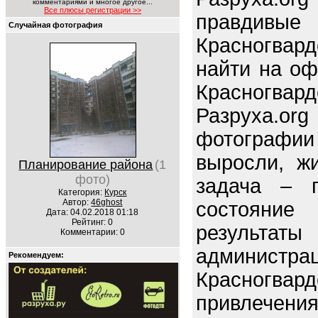
комментариями и многое другое...
Все плюсы регистрации >>
правдив
Случайная фотография
Красногвард
найти на оф
Красногвард
Разруха.o
фотографи
выросли, ж
Планирование района
(1
фото)
задача – п
Категория:
Курск
Автор:
46ghost
состояние 
Дата: 04.02.2018 01:18
Рейтинг: 0
резуль
Комментарии: 0
админи
Рекомендуем:
Красногва
привлечен