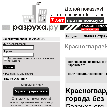
Главная
|
О прое
регистрации
Главная стра
Вы здесь:
Зарегистрированные участники
Имя пользователя:
Красногварде
Пароль:
Автоматически входить при следующем
посещении
Подпишитесь на новые фот
"нравится":
»
Напомнить мне пароль
Если понравился проект в 
Ещё не участник?
Красногва
города без
Зарегистрированные участники могут
Разруха.org
размещать свои фото, следить за