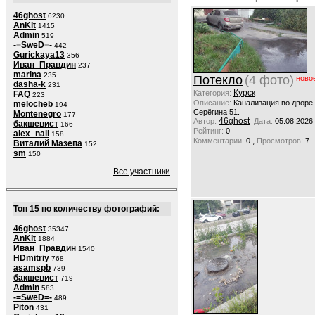
46ghost
6230
AnKit
1415
Admin
519
-=SweD=-
442
Gurickaya13
356
Иван_Правдин
237
marina
235
Потекло
(4 фото)
ново
dasha-k
231
Курск
Категория:
FAQ
223
Описание:
Канализация во дворе
melocheb
194
Серёгина 51.
Montenegro
177
46ghost
Автор:
Дата:
05.08.2026
бакшевист
166
Рейтинг:
0
alex_nail
158
,
Комментарии:
0
Просмотров:
7
Виталий Мазепа
152
sm
150
Все участники
Топ 15 по количеству фотографий:
46ghost
35347
AnKit
1884
Иван_Правдин
1540
HDmitriy
768
asamspb
739
бакшевист
719
Admin
583
-=SweD=-
489
Piton
431