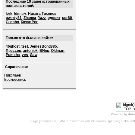
Последние 10 зарегистрированных
пользователей:
lork
,
ldmitry
,
Никита Тихонов
,
qwerty51
,
Zhanna
,
Yazz
,
одесит
,
usr80
,
Guasho
,
Козак Рог
,
Только что были на сайте:
46ghost
,
test
,
JemesBond885
,
Прессер
,
antoniok
,
BHop
,
Oldman
,
Pumcha
,
ves
,
Gaw
,
Справочная:
Николаев
Воскресенск
Powered by
4im
Page generated in 0.452807 seconds with 24 queries, spending 0.33200