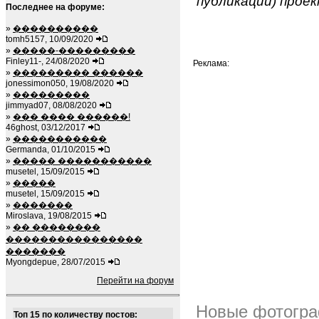
публикаций) проек
Последнее на форуме:
»
����������
tomh5157, 10/09/2020
»
�����-���������
Finley11-, 24/08/2020
Реклама:
»
��������� ������
jonessimon050, 19/08/2020
»
���������
jimmyad07, 08/08/2020
»
��� ���� ������!
46ghost, 03/12/2017
»
�����������
Germanda, 01/10/2015
»
����� �����������
musetel, 15/09/2015
»
�����
musetel, 15/09/2015
»
�������
Miroslava, 19/08/2015
»
�� ��������
����������������
�������
Myongdepue, 28/07/2015
Перейти на форум
Новые фотогра
Топ 15 по количеству постов: