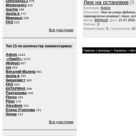
Gurickaya13
379
Люк на остановке
(5
Montenegro
328
Курск
Категория:
marina
286
Описание:
Люк на улице Дейнеки
dasha-k
272
периодически изливает говно, вот
Мироныч
236
46ghost
Автор:
Дата:
21.07.2026
FAQ
223
Рейтинг:
0
,
Комментарии:
0
Просмотров:
22
Все участники
Топ 15 по количеству комментариев:
Главная страница
>
Украина
>
Авт
Admin
1443
-=SweD=-
1170
46ghost
957
sm
825
Виталий Мазепа
591
dasha-k
355
бакшевист
340
FAQ
318
КАТАРИНА
269
Партизанка
194
Floreo
194
Piton
175
Alexdmm
151
Елена Утоплова
151
Ночка
122
Все участники