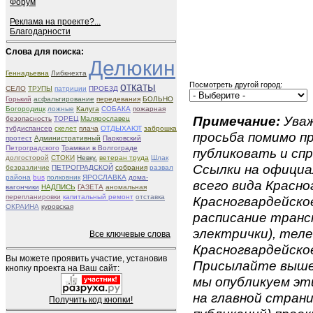
Форум
Реклама на проекте?...
Благодарности
Слова для поиска:
Делюкин
Геннадьевна
Либкнехта
откаты
Посмотреть другой город:
СЕЛО
ТРУПЫ
патриции
ПРОЕЗД
Горький
асфальтирование
передевания
БОЛЬНО
Богородицк
ложные
Калуга
СОБАКА
пожарная
Примечание:
Уваж
безопасность
ТОРЕЦ
Малярославец
тубдиспансер
скелет
плача
ОТДЫХАЮТ
заброшка
просьба помимо 
протест
Административный
Парковский
Петроградского
Трамваи в Волгограде
публиковать и спр
долгосторой
СТОКИ
Невку.
ветеран труда
Шлак
Ссылки на официа
безразличие
ПЕТРОГРАДСКОЙ
собрания
развал
района
bus
полковник
ЯРОСЛАВКА
дома-
всего вида Красно
вагончики
НАДПИСЬ
ГАЗЕТА
аномальная
перепланировки
капитальный ремонт
отставка
Красногвардейское
ОКРАИНА
куровская
расписание транс
электрички), теле
Все ключевые слова
Красногвардейское
Вы можете проявить участие, установив
Присылайте вышеу
кнопку проекта на Ваш сайт:
мы опубликуем эти
на главной страни
Получить код кнопки!