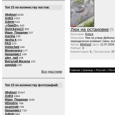
Топ 15 по количеству постов:
46ghost
6230
AnKit
1415
Admin
519
-=SweD=-
442
Люк на остановке
(5
Gurickaya13
356
Иван_Правдин
237
Курск
Категория:
marina
235
Описание:
Люк на улице Дейнеки
dasha-k
231
периодически изливает говно, вот
FAQ
223
46ghost
Автор:
Дата:
21.07.2026
melocheb
194
Рейтинг:
0
Montenegro
177
,
Комментарии:
0
Просмотров:
27
бакшевист
166
alex_nail
158
Виталий Мазепа
152
apgolub
150
Главная страница
>
Россия
>
Респ
Все участники
Топ 15 по количеству фотографий:
46ghost
35347
AnKit
1884
Иван_Правдин
1540
HDmitriy
768
asamspb
739
бакшевист
719
Admin
583