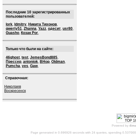
Последние 10 зарегистрированных
пользователей:
lork
,
ldmitry
,
Никита Тихонов
,
qwerty51
,
Zhanna
,
Yazz
,
одесит
,
usr80
,
Guasho
,
Козак Рог
,
Только что были на сайте:
46ghost
,
test
,
JemesBond885
,
Прессер
,
antoniok
,
BHop
,
Oldman
,
Pumcha
,
ves
,
Gaw
,
Справочная:
Николаев
Воскресенск
Powered by
4im
Page generated in 0.696926 seconds with 24 queries, spending 0.53700