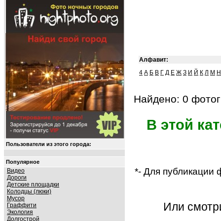
Алфавит:
4
А
Б
В
Г
Д
Е
Ж
З
И
Й
К
Л
М
Н
Найдено: 0 фотог
В этой ка
Пользователи из этого города:
Популярное
*- Для публикации
Видео
Дороги
Детские площадки
Колодцы (люки)
Мусор
Или смот
Граффити
Экология
Долгострой