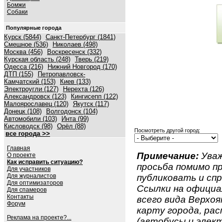
Бомжи
Собаки
Популярные города
Курск (5844)
Санкт-Петербург (1841)
Смешное (536)
Николаев (498)
Москва (456)
Воскресенск (332)
Курская область (248)
Тверь (219)
Одесса (216)
Нижний Новгород (170)
ДТП (155)
Петропавловск-
Камчатский (153)
Киев (133)
Электроугли (127)
Нерехта (126)
Александровск (123)
Кингисепп (122)
Малоярославец (120)
Якутск (117)
Донецк (108)
Волгодонск (104)
Автомобили (103)
Инта (99)
Кисловодск (98)
Орёл (88)
Посмотреть другой город:
все города >>
Главная
Примечание:
Уваж
О проекте
Как исправить ситуацию?
просьба помимо 
Для участников
Для журналистов
публиковать и спр
Для оптимизаторов
Ссылки на официа
Для спамеров
Контакты
всего вида Верхоян
Форум
карту города, ра
Реклама на проекте?...
(автобусы и элект