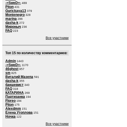
-=SweD=-
489
Piton
431
Gurickaya13
379
Montenegro
328
marina
286
dasha-k
272
Мироныч
236
FAQ
223
Все участники
Топ 15 по количеству комментариев:
Admin
1443
-=SweD=-
1170
46ghost
957
sm
825
Виталий Мазепа
591
dasha-k
355
бакшевист
340
FAQ
318
КАТАРИНА
269
Партизанка
194
Floreo
194
Piton
175
Alexdmm
151
Елена Утоплова
151
Ночка
122
Все участники