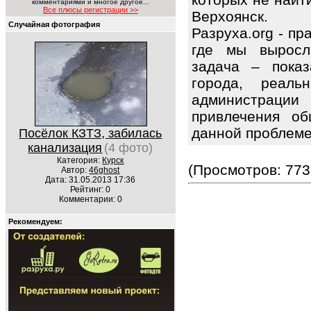
комментариями и многое другое...
Все плюсы регистрации >>
Верхоянск.
Случайная фотография
Разруха.org - п
где мы выросл
задача – показ
города, реаль
администрации
привлечения об
данной проблем
Посёлок КЗТЗ, забилась
канализация
(4 фото)
Категория:
Курск
(Просмотров: 773
Автор:
46ghost
Дата: 31.05.2013 17:36
Рейтинг: 0
Комментарии: 0
Рекомендуем: