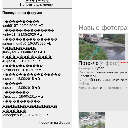
Получить код кнопки!
Последнее на форуме:
»
����������
tomh5157, 10/09/2020
Новые фотогра
»
�����-���������
Finley11-, 24/08/2020
»
��������� ������
jonessimon050, 19/08/2020
»
���������
jimmyad07, 08/08/2020
»
��� ���� ������!
46ghost, 03/12/2017
Потекло
(4 фото)
ново
»
�����������
Курск
Категория:
Germanda, 01/10/2015
Описание:
Канализация во дворе
»
����� �����������
Серёгина 51.
musetel, 15/09/2015
46ghost
Автор:
Дата:
05.08.2026
»
�����
Рейтинг:
0
musetel, 15/09/2015
,
Комментарии:
0
Просмотров:
14
»
�������
Miroslava, 19/08/2015
»
�� ��������
����������������
�������
Myongdepue, 28/07/2015
Перейти на форум