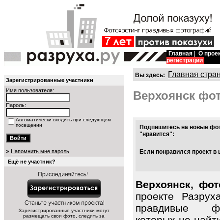
Главная
|
О прое
регистрации
Главная стра
Вы здесь:
Зарегистрированные участники
Имя пользователя:
Верхоянск фо
Пароль:
Автоматически входить при следующем
посещении
Подпишитесь на новые фот
"нравится":
»
Напомнить мне пароль
Если понравился проект в 
Ещё не участник?
Верхоянск, фот
проекте Разрух
правдивые фо
Зарегистрированные участники могут
размещать свои фото, следить за
которых не найт