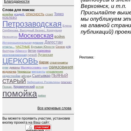
Благодарности
Верхоянск, и т.п.
Слова для поиска:
Присылайте вышеу
Торез
копейка
усадеб.
ОПАСНОСТЬ
стоит
мы опубликуем эти
КОБЛЕВО
Петрозаводская
на главной страни
Елена
Сербинова. Выгодный бизнес. Коррупция
публикаций) проек
Московская
Непонятно
ВОЙНА
Дагестан
Интернациональная
купание
откаты...
ЧАСТНЫЕ
Бульвар Юности
Сенеж
р/ф
бетон
парковка
болтуны
Айвенго
Луганская
неогрожоженная
сугроб
Реклама:
ЦЕРКОВЬ
барак
стратонавты
ОБРАЗОВАНИЯ
руки
диваны
Малярославец
qwe
водокачка
Черкассы
мигранты
отравление
ПЬЯНЫЙ
Сыктывкар
недостройки
абсурд
СТАРЫЙ
Заброшено Развалины
плагиат
Керамический
Пожар.
остов
помойка
twitter
Все ключевые слова
Вы можете проявить участие, установив
кнопку проекта на Ваш сайт: