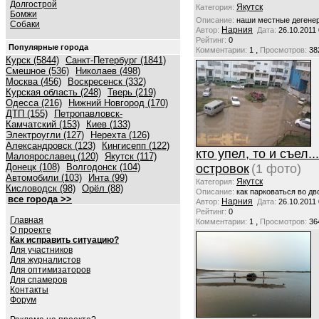
Долгострой
Якутск
Категория:
Бомжи
Описание:
наши местные дегенер
Собаки
Нарния
Автор:
Дата:
26.10.2011
Рейтинг:
0
Популярные города
,
Комментарии:
1
Просмотров:
38
Курск (5844)
Санкт-Петербург (1841)
Смешное (536)
Николаев (498)
Москва (456)
Воскресенск (332)
Курская область (248)
Тверь (219)
Одесса (216)
Нижний Новгород (170)
ДТП (155)
Петропавловск-
Камчатский (153)
Киев (133)
Электроугли (127)
Нерехта (126)
Александровск (123)
Кингисепп (122)
кто упел, то и съел.
Малоярославец (120)
Якутск (117)
Донецк (108)
Волгодонск (104)
островок
(1 фото)
Автомобили (103)
Инта (99)
Якутск
Категория:
Кисловодск (98)
Орёл (88)
Описание:
как парковаться во дв
все города >>
Нарния
Автор:
Дата:
26.10.2011
Рейтинг:
0
Главная
,
Комментарии:
1
Просмотров:
36
О проекте
Как исправить ситуацию?
Для участников
Для журналистов
Для оптимизаторов
Для спамеров
Контакты
Форум