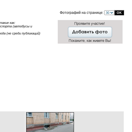
Фотографий на странице:
акие как:
анспорта (автобусы и
ода (не среди публикаций)