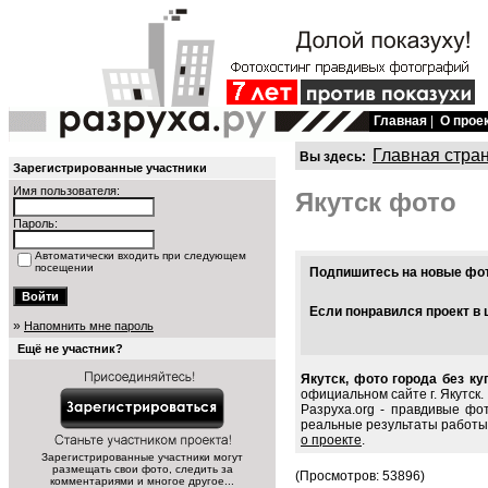
Главная
|
О прое
Главная стра
Вы здесь:
Зарегистрированные участники
Имя пользователя:
Якутск фото
Пароль:
Автоматически входить при следующем
посещении
Подпишитесь на новые фото
Если понравился проект в 
»
Напомнить мне пароль
Ещё не участник?
Якутск, фото города без ку
официальном сайте г. Якутск.
Разруха.org - правдивые фо
реальные результаты работы 
о проекте
.
Зарегистрированные участники могут
размещать свои фото, следить за
(Просмотров: 53896)
комментариями и многое другое...