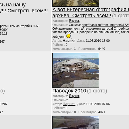
сь на нашу
А вот интересная фотография 
!! Смотреть всем!!!
архива. Смотреть всем!!
(1 фот
Якутск
Категория:
Описание:
Ссылка:
http://basik.ru/from_internet/3172/
фото и комментарий к ним:
Обязательно почитайте коммент автора! От себя д
/8060/
чистая правда!!! Проверено на личном опыте, так б
15:11
сей день
(...
Нарния
Автор:
Дата:
11.06.2010 15:00
247
Рейтинг:
0
,
Комментарии:
1
Просмотров:
6440
о)
Паводок 2010
(1 фото)
Якутск
Категория:
Описание:
Нарния
 07:07
Автор:
Дата:
11.06.2010 07:06
Рейтинг:
0
,
47
Комментарии:
0
Просмотров:
4071