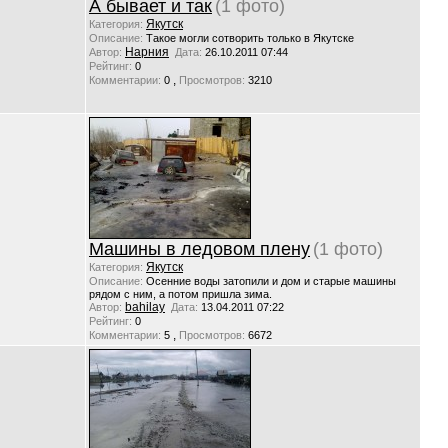
А бывает и так
(1 фото)
Якутск
Категория:
Описание:
Такое могли сотворить только в Якутске
Нарния
Автор:
Дата:
26.10.2011 07:44
Рейтинг:
0
,
Комментарии:
0
Просмотров:
3210
Машины в ледовом плену
(1 фото)
Якутск
Категория:
Описание:
Осенние воды затопили и дом и старые машины
рядом с ним, а потом пришла зима.
bahilay
Автор:
Дата:
13.04.2011 07:22
Рейтинг:
0
,
Комментарии:
5
Просмотров:
6672