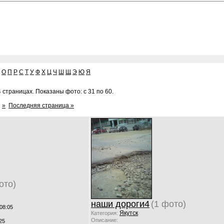
О
П
Р
С
Т
У
Ф
Х
Ц
Ч
Ш
Щ
Э
Ю
Я
 страницах. Показаны фото: с 31 по 60.
»
Последняя страница »
ото)
наши дороги4
(1 фото)
 08:05
Якутск
Категория:
Описание:
25