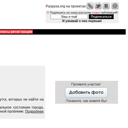
Разруха.org на проектах:
(!)
Подпишись на нашу рассылку
новых
публикаций!
И узнавай о них первым!
люсы регистрации
тск, которых не найти на
альное состояние города,
нной проблеме.
Подробнее