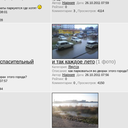
Нарния
Автор:
Дата:
26.10.2011 07:59
Рейтинг:
0
аты паркуются где хотят
,
Комментарии:
3
Просмотров:
4114
 08:01
28
..спасительный
и так каждое лето
(1 фото)
Якутск
Категория:
Описание:
как парковаться во дворах этого города
Нарния
Автор:
Дата:
26.10.2011 07:56
орах этого города?
Рейтинг:
0
 07:57
,
Комментарии:
0
Просмотров:
4150
44