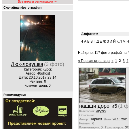
Все плюсы регистрации >>
Случайная фотография
Алфавит:
4
А
Б
В
Г
Д
Е
Ж
З
И
Й
К
Л
М
Н
Найдено: 117 фотографий на 4
« Первая страница
«
1
2
3
4
Люк-ловушка
(3 фото)
Категория:
Курск
Автор:
46ghost
Дата: 20.10.2017 23:14
Рейтинг: 0
Комментарии: 0
Рекомендуем:
нашщи дороги5
(1 ф
Якутск
Категория:
Описание:
Нарния
Автор:
Дата:
26.10.2011
Рейтинг:
0
,
Комментарии:
0
Просмотров:
34