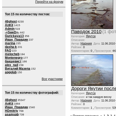
Перейти на форум
Топ 15 по количеству постов:
46ghost
6230
AnKit
1415
Admin
519
Паводок 2010
(1 фот
-=SweD=-
442
Gurickaya13
Якутск
356
Категория:
Иван_Правдин
237
Описание:
marina
Нарния
235
Автор:
Дата:
11.06.2010
dasha-k
231
Рейтинг:
0
FAQ
,
223
Комментарии:
0
Просмотров:
44
melocheb
194
Montenegro
177
бакшевист
166
alex_nail
158
Виталий Мазепа
152
apgolub
150
Все участники
Дороги Якутии посл
Топ 15 по количеству фотографий:
Якутск
Категория:
Описание:
и так каждую весну
46ghost
35347
Нарния
Автор:
Дата:
11.06.2010
AnKit
1884
Рейтинг:
0
Иван_Правдин
1540
,
Комментарии:
1
Просмотров:
53
HDmitriy
768
asamspb
739