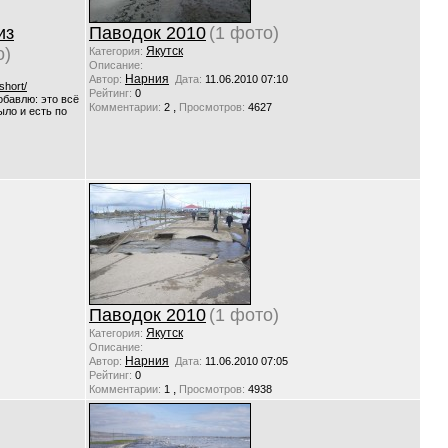
из
Паводок 2010
(1 фото)
о)
Якутск
Категория:
Описание:
Нарния
Автор:
Дата:
11.06.2010 07:10
short/
Рейтинг:
0
обавлю: это всё
,
Комментарии:
2
Просмотров:
4627
ыло и есть по
Паводок 2010
(1 фото)
Якутск
Категория:
Описание:
Нарния
Автор:
Дата:
11.06.2010 07:05
Рейтинг:
0
,
Комментарии:
1
Просмотров:
4938