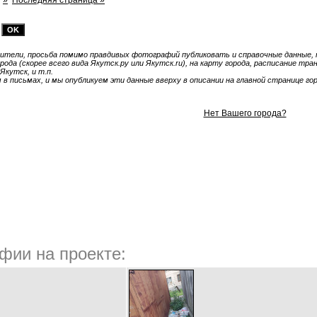
»
Последняя страница »
тели, просьба помимо правдивых фотографий публиковать и справочные данные, т
ода (скорее всего вида Якутск.ру или Якутск.ru), на карту города, расписание тр
Якутск, и т.п.
 письмах, и мы опубликуем эти данные вверху в описании на главной странице гор
Нет Вашего города?
фии на проекте: