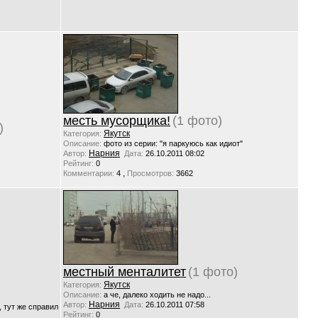
месть мусорщика!
(1 фото)
)
Якутск
Категория:
Описание:
фото из серии: "я паркуюсь как идиот"
Нарния
Автор:
Дата:
26.10.2011 08:02
Рейтинг:
0
,
Комментарии:
4
Просмотров:
3662
местный менталитет
(1 фото)
Якутск
Категория:
Описание:
а че, далеко ходить не надо...
Нарния
Автор:
Дата:
26.10.2011 07:58
, тут же справил
Рейтинг:
0