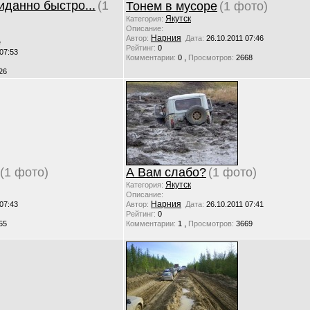
иданно быстро...
(1
Тонем в мусоре
(1 фото)
Якутск
Категория:
Описание:
Нарния
Автор:
Дата:
26.10.2011 07:46
е
Рейтинг:
0
 07:53
,
Комментарии:
0
Просмотров:
2668
26
(1 фото)
А Вам слабо?
(1 фото)
Якутск
Категория:
Описание:
Нарния
 07:43
Автор:
Дата:
26.10.2011 07:41
Рейтинг:
0
,
55
Комментарии:
1
Просмотров:
3669