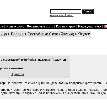
Расширенный поиск
кте
|
Новые фото
|
Популярные фото
|
Комментарии
|
Наши участники
|
П
ница
>
Россия
>
Республика Саха (Якутия)
> Якутск
 с доставкой в фейсбук - нажмите "нравится":
целом - нажмите:
Нравится
пюр!
На проекте Разруха.org Вы найдете только правдивые фотографии Яку
тографии мест, где мы выросли, живём. Наша общая задача – показать ре
администрации г. Якутск с целью привлечения общественного внимания к да