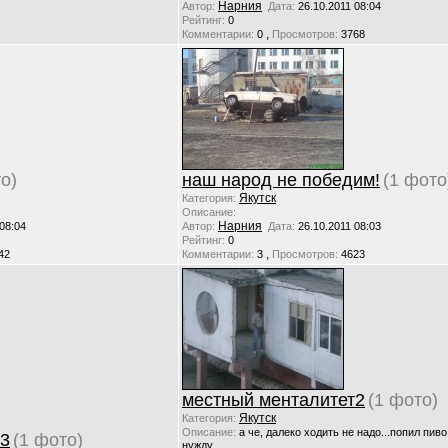
Нарния
Автор:
Дата:
26.10.2011 08:04
Рейтинг:
0
,
Комментарии:
0
Просмотров:
3768
о)
наш народ не победим!
(1 фото
Якутск
Категория:
Описание:
Нарния
 08:04
Автор:
Дата:
26.10.2011 08:03
Рейтинг:
0
,
42
Комментарии:
3
Просмотров:
4623
местный менталитет2
(1 фото)
Якутск
Категория:
Описание:
а че, далеко ходить не надо...попил пиво
т3
(1 фото)
нужду.