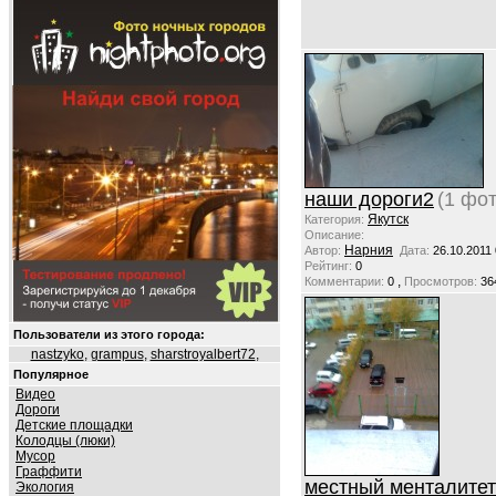
наши дороги2
(1 фот
Якутск
Категория:
Описание:
Нарния
Автор:
Дата:
26.10.2011
Рейтинг:
0
,
Комментарии:
0
Просмотров:
36
Пользователи из этого города:
nastzyko
,
grampus
,
sharstroyalbert72
,
Популярное
Видео
Дороги
Детские площадки
Колодцы (люки)
Мусор
Граффити
местный менталите
Экология