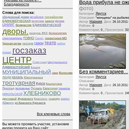
Реклама на проекте?...
Вода прибула не ож
Благодарности
фото)
Слова для поиска:
Якутск
Категория:
ободранный домик
китайское
гоп-райончик
Описание:
"женщины" на рыбалк
ЕДИНОВЕРЧЕСКАЯ
политика
заинск
форме
Нарния
Автор:
Дата:
26.10.2011
ЦНИИГ
безвластие
ЕДИНОВЕРЧЕСКОЙ
Рейтинг:
0
дворы.
,
Комментарии:
0
Просмотров:
32
разруха ЖКХ
безразличие
ГОВНО
спорткомплекс
Санкт-
территория МО
театр
газон
Черная речка
тротаур
забор
госзаказ
плакат
ЦЕНТР
Советская
Центрального
Адмиралтейский
Башня
Без комментариев...
МУНИЦИПАЛЬНЫЙ
сваи
Волосово
Якутск
казань
Категория:
ЛЮДИ
Южноуральск
тротуарная
Описание:
Курск
Крылатское
Нарния
Автор:
Дата:
26.10.2011
Приплад
половодье
Путивль
Евпатория
тоннель
Рейтинг:
0
ХЛЕБНИКОВО
,
Комментарии:
0
Просмотров:
24
НИКОЛЬСКОЙ
двуглавый
Жуковского
Красного-
снаряду
station
Айвенго
ул.Красного Курсанта
Все ключевые слова
Вы можете проявить участие, установив
кнопку проекта на Ваш сайт: