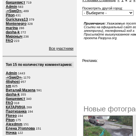
« Первая страница
«
1
2
3
4
бакшевист
719
Admin
583
Посмотреть другой город:
-=SweD=-
489
Piton
431
Gurickaya13
379
Montenegro
Примечание:
Уважаемые посети
328
Ссылки на официальный сайт гор
marina
286
электрички), телефонный код г. 
dasha-k
272
Присылайте вышеуказанное нам в
Мироныч
236
проекта Разруха.org.
FAQ
223
Все участники
Реклама:
Топ 15 по количеству комментариев:
Admin
1443
-=SweD=-
1170
46ghost
957
sm
825
Виталий Мазепа
591
dasha-k
355
бакшевист
340
FAQ
318
Новые фотогра
КАТАРИНА
269
Партизанка
194
Floreo
194
Piton
175
Alexdmm
151
Елена Утоплова
151
Ночка
122