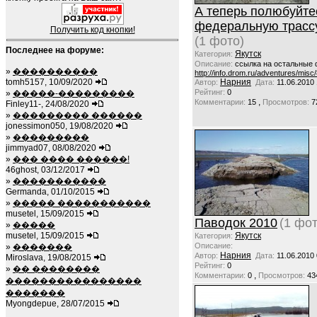
А теперь полюбуйте
федеральную трассу!
Получить код кнопки!
(1 фото)
Последнее на форуме:
Якутск
Категория:
Описание:
ссылка на остальные 
»
����������
http://info.drom.ru/adventures/misc
tomh5157, 10/09/2020
Нарния
Автор:
Дата:
11.06.2010 
Рейтинг:
0
»
�����-���������
,
Комментарии:
15
Просмотров:
7
Finley11-, 24/08/2020
»
��������� ������
jonessimon050, 19/08/2020
»
���������
jimmyad07, 08/08/2020
»
��� ���� ������!
46ghost, 03/12/2017
»
�����������
Germanda, 01/10/2015
»
����� �����������
musetel, 15/09/2015
Паводок 2010
(1 фот
»
�����
musetel, 15/09/2015
Якутск
Категория:
Описание:
»
�������
Нарния
Автор:
Дата:
11.06.2010
Miroslava, 19/08/2015
Рейтинг:
0
»
�� ��������
,
Комментарии:
0
Просмотров:
43
����������������
�������
Myongdepue, 28/07/2015