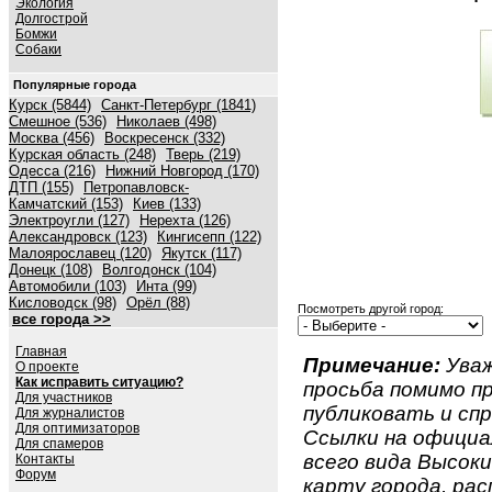
Экология
Долгострой
Бомжи
Собаки
Популярные города
Курск (5844)
Санкт-Петербург (1841)
Смешное (536)
Николаев (498)
Москва (456)
Воскресенск (332)
Курская область (248)
Тверь (219)
Одесса (216)
Нижний Новгород (170)
ДТП (155)
Петропавловск-
Камчатский (153)
Киев (133)
Электроугли (127)
Нерехта (126)
Александровск (123)
Кингисепп (122)
Малоярославец (120)
Якутск (117)
Донецк (108)
Волгодонск (104)
Автомобили (103)
Инта (99)
Кисловодск (98)
Орёл (88)
Посмотреть другой город:
все города >>
Главная
Примечание:
Уваж
О проекте
Как исправить ситуацию?
просьба помимо 
Для участников
публиковать и спр
Для журналистов
Для оптимизаторов
Ссылки на официа
Для спамеров
всего вида Высокий
Контакты
Форум
карту города, ра