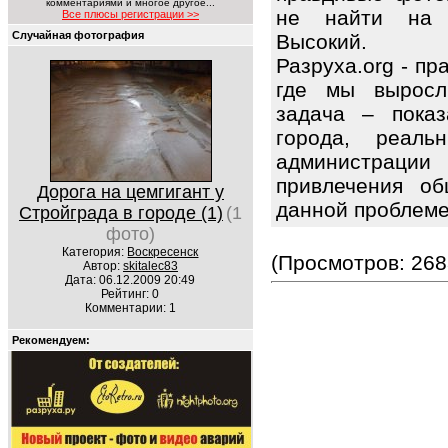
комментариями и многое другое...
не найти на 
Все плюсы регистрации >>
Случайная фотография
Высокий.
Разруха.org - п
где мы выросл
задача – показ
города, реаль
администраци
привлечения об
Дорога на цемгигант у
данной проблем
Стройграда в городе (1)
(1
фото)
Категория:
Воскресенск
(Просмотров: 268
Автор:
skitalec83
Дата: 06.12.2009 20:49
Рейтинг: 0
Комментарии: 1
Рекомендуем: