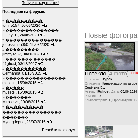
Получить код кнопки!
Последнее на форуме:
»
����������
tomh5157, 10/09/2020
»
�����-���������
Новые фотогра
Finley11-, 24/08/2020
»
��������� ������
jonessimon050, 19/08/2020
»
���������
jimmyad07, 08/08/2020
»
��� ���� ������!
46ghost, 03/12/2017
»
�����������
Потекло
(4 фото)
ново
Germanda, 01/10/2015
»
����� �����������
Курск
Категория:
musetel, 15/09/2015
Описание:
Канализация во дворе
»
�����
Серёгина 51.
46ghost
Автор:
Дата:
05.08.2026
musetel, 15/09/2015
Рейтинг:
0
»
�������
,
Комментарии:
0
Просмотров:
12
Miroslava, 19/08/2015
»
�� ��������
����������������
�������
Myongdepue, 28/07/2015
Перейти на форум