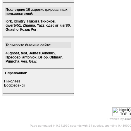
Последние 10 зарегистрированных
пользователей:
lork
,
ldmitry
,
Никита Тихонов
,
qwerty51
,
Zhanna
,
Yazz
,
одесит
,
usr80
,
Guasho
,
Козак Рог
,
Только что были на сайте:
46ghost
,
test
,
JemesBond885
,
Прессер
,
antoniok
,
BHop
,
Oldman
,
Pumcha
,
ves
,
Gaw
,
Справочная:
Николаев
Воскресенск
Powered by
4im
Page generated in 0.641969 seconds with 24 queries, spending 0.43000