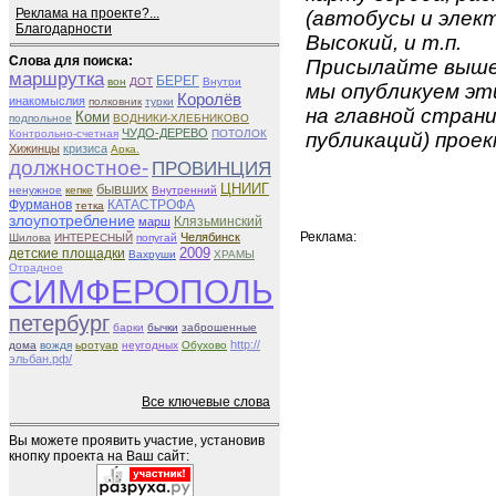
Реклама на проекте?...
(автобусы и элект
Благодарности
Высокий, и т.п.
Слова для поиска:
Присылайте вышеу
маршрутка
БЕРЕГ
вон
ДОТ
Внутри
мы опубликуем эти
Королёв
инакомыслия
полковник
турки
на главной страни
Коми
подпольное
ВОДНИКИ-ХЛЕБНИКОВО
ЧУДО-ДЕРЕВО
Контрольно-счетная
ПОТОЛОК
публикаций) проек
Хижинцы
кризиса
Арка.
должностное-
ПРОВИНЦИЯ
бывших
ЦНИИГ
ненужное
кепке
Внутренний
Фурманов
КАТАСТРОФА
тетка
злоупотребление
Клязьминский
марш
Реклама:
Челябинск
Шилова
ИНТЕРЕСНЫЙ
попугай
2009
детские площадки
Вахруши
ХРАМЫ
Отрадное
СИМФЕРОПОЛЬ
петербург
барки
бычки
заброшенные
http://
дома
вождя
ьротуар
неугодных
Обухово
эльбан.рф/
Все ключевые слова
Вы можете проявить участие, установив
кнопку проекта на Ваш сайт: