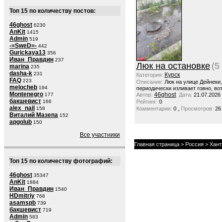
Топ 15 по количеству постов:
46ghost
6230
AnKit
1415
Admin
519
-=SweD=-
442
Gurickaya13
356
Иван_Правдин
237
Люк на остановке
(5
marina
235
dasha-k
231
Курск
Категория:
FAQ
223
Описание:
Люк на улице Дейнеки
melocheb
194
периодически изливает говно, вот
Montenegro
46ghost
177
Автор:
Дата:
21.07.2026
бакшевист
166
Рейтинг:
0
alex_nail
,
158
Комментарии:
0
Просмотров:
26
Виталий Мазепа
152
apgolub
150
Все участники
Главная страница
>
Россия
>
Хант
Топ 15 по количеству фотографий:
46ghost
35347
AnKit
1884
Иван_Правдин
1540
HDmitriy
768
asamspb
739
бакшевист
719
Admin
583