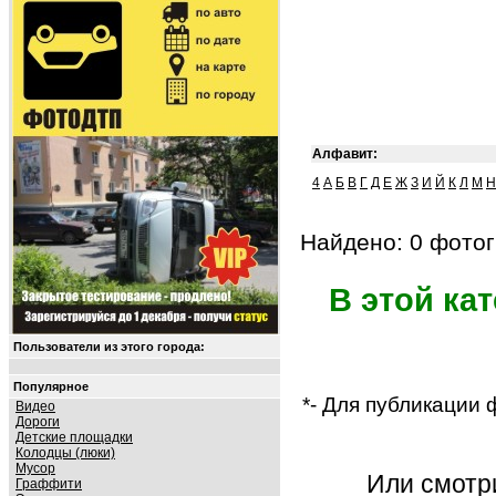
Алфавит:
4
А
Б
В
Г
Д
Е
Ж
З
И
Й
К
Л
М
Н
Найдено: 0 фотог
В этой ка
Пользователи из этого города:
Популярное
*- Для публикации
Видео
Дороги
Детские площадки
Колодцы (люки)
Мусор
Или смот
Граффити