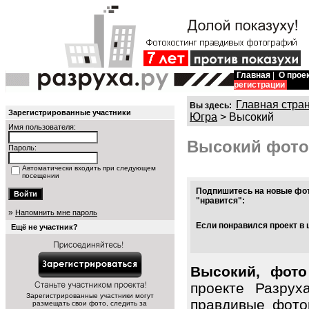
Главная
|
О прое
регистрации
Главная стра
Вы здесь:
Зарегистрированные участники
Югра
> Высокий
Имя пользователя:
Высокий фото
Пароль:
Автоматически входить при следующем
посещении
Подпишитесь на новые фот
"нравится":
»
Напомнить мне пароль
Если понравился проект в 
Ещё не участник?
Высокий, фото
проекте Разрух
Зарегистрированные участники могут
правдивые фото
размещать свои фото, следить за