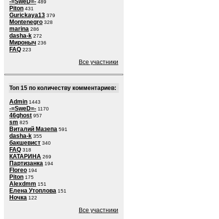
-=SweD=-
489
Piton
431
Gurickaya13
379
Montenegro
328
marina
286
dasha-k
272
Мироныч
236
FAQ
223
Все участники
Топ 15 по количеству комментариев:
Admin
1443
-=SweD=-
1170
46ghost
957
sm
825
Виталий Мазепа
591
dasha-k
355
бакшевист
340
FAQ
318
КАТАРИНА
269
Партизанка
194
Floreo
194
Piton
175
Alexdmm
151
Елена Утоплова
151
Ночка
122
Все участники