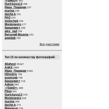
-=SweD=-
442
Gurickaya13
356
Иван_Правдин
237
marina
235
dasha-k
231
FAQ
223
melocheb
194
Montenegro
177
бакшевист
166
alex_nail
158
Виталий Мазепа
152
apgolub
150
Все участники
Топ 15 по количеству фотографий:
46ghost
35347
AnKit
1884
Иван_Правдин
1540
HDmitriy
768
asamspb
739
бакшевист
719
Admin
583
-=SweD=-
489
Piton
431
Gurickaya13
379
Montenegro
328
marina
286
dasha-k
272
Мироныч
236