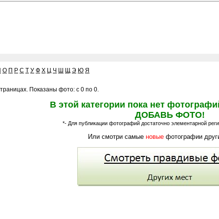
Н
О
П
Р
С
Т
У
Ф
Х
Ц
Ч
Ш
Щ
Э
Ю
Я
траницах. Показаны фото: с 0 по 0.
В этой категории пока нет фотографи
ДОБАВЬ ФОТО!
*- Для публикации фотографий достаточно элементарной регис
Или смотри самые
новые
фотографии други