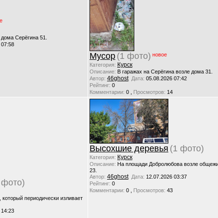
е
 дома Серёгина 51.
 07:58
Мусор
(1 фото)
новое
Курск
Категория:
Описание:
В гаражах на Серёгина возле дома 31.
46ghost
Автор:
Дата:
05.08.2026 07:42
Рейтинг:
0
,
Комментарии:
0
Просмотров:
14
Высохшие деревья
(1 фото)
Курск
Категория:
Описание:
На площади Добролюбова возле общежи
23.
46ghost
Автор:
Дата:
12.07.2026 03:37
 фото)
Рейтинг:
0
,
Комментарии:
0
Просмотров:
43
, который периодически изливает
 14:23