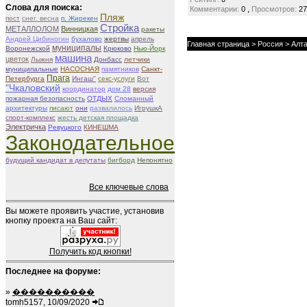
Слова для поиска:
,
Комментарии:
0
Просмотров:
27
Пляж
пост
снег. весна
п. Жирекен
Стройка
МЕТАЛЛОЛОМ
Винницкая
ракеты
Андрей Цибиногин
бухалово
жертвы
апрель
Главная страница
>
Россия
>
Алта
муниципалы
Воронежской
Крюково
Нью-Йорк
машина
цветок
Лыжня
Донбасс
летчики
муниципальные
НАСОСНАЯ
памятников
Санкт-
Прага
Петербурга
Ингаш"
секс-услуги
Вот
"Чкаловский
координатор
дом 28
версия
пожарная безопасность
ОТДЫХ
Сломанный
архитектуры
писают
они
развалилось
ИгрушкА
спорт-комплекс
жесть детская площадка
Электричка
Ревуцкого
КИНЕШМА
Законодательное
будущий кандидат в депутаты
бигборд
Непонятно
Все ключевые слова
Вы можете проявить участие, установив
кнопку проекта на Ваш сайт:
Получить код кнопки!
Последнее на форуме:
»
����������
tomh5157, 10/09/2020