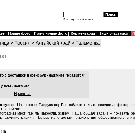
Расширенный поиск
кте
|
Новые фото
|
Популярные фото
|
Комментарии
|
Наши участники
|
П
ница
>
Россия
>
Алтайский край
> Тальменка
то
о с доставкой в фейсбук - нажмите "нравится":
целом - нажмите:
Нравится
з купюр!
На проекте Разруха.org Вы найдете только правдивые фотограф
г. Тальменка.
тографии мест, где мы выросли, живём. Наша общая задача – показать ре
ы администрации г. Тальменка с целью привлечения общественного вним
166)