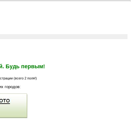
й. Будь первым!
трации (всего 2 поля!)
х городов: