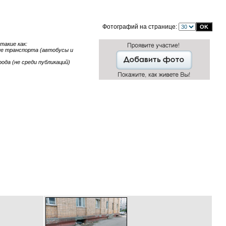
Фотографий на странице:
такие как:
ние транспорта (автобусы и
ода (не среди публикаций)