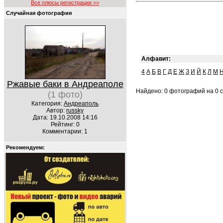
Все плюсы регистрации >>
Случайная фотография
Алфавит:
4
А
Б
В
Г
Д
Е
Ж
З
И
Й
К
Л
М
Ржавые баки в Андреаполе
Найдено: 0 фотографий на 0 с
(1 фото)
Категория:
Андреаполь
Автор:
russky
Дата: 19.10.2008 14:16
Рейтинг: 0
Комментарии: 1
Рекомендуем: