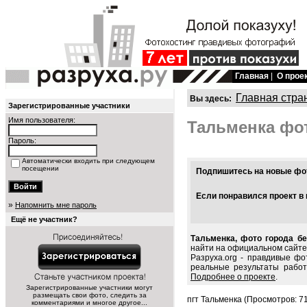
Главная
|
О прое
Главная стра
Вы здесь:
Зарегистрированные участники
Имя пользователя:
Тальменка фо
Пароль:
Автоматически входить при следующем
посещении
Подпишитесь на новые фот
Если понравился проект в 
»
Напомнить мне пароль
Ещё не участник?
Тальменка, фото города бе
найти на официальном сайте 
Разруха.org - правдивые фо
реальные результаты работ
Подробнее о проекте
.
Зарегистрированные участники могут
размещать свои фото, следить за
пгт Тальменка (Просмотров: 7
комментариями и многое другое...