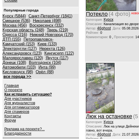
Собаки
Популярные города
Потекло
(4 фото)
ново
Курск (5844)
Санкт-Петербург (1841)
Курск
Категория:
Смешное (536)
Николаев (498)
Описание:
Канализация во дворе
Москва (456)
Воскресенск (332)
46ghost
Автор:
Дата:
05.08.2026
Курская область (248)
Тверь (219)
Рейтинг:
0
Одесса (216)
Нижний Новгород (170)
,
Комментарии:
0
Просмотров:
14
ДТП (155)
Петропавловск-
Камчатский (153)
Киев (133)
Электроугли (127)
Нерехта (126)
Александровск (123)
Кингисепп (122)
Малоярославец (120)
Якутск (117)
Донецк (108)
Волгодонск (104)
Автомобили (103)
Инта (99)
Кисловодск (98)
Орёл (88)
все города >>
Главная
О проекте
Как исправить ситуацию?
Для участников
Для журналистов
Для оптимизаторов
Для спамеров
Люк на остановке
(5
Контакты
Форум
Курск
Категория:
Описание:
Люк на улице Дейнеки
Реклама на проекте?...
говно, вот вчера.
Благодарности
46ghost
Автор:
Дата:
21.07.2026
Рейтинг:
0