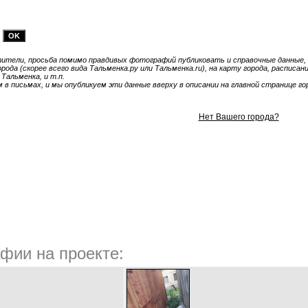
тели, просьба помимо правдивых фотографий публиковать и справочные данные, 
ода (скорее всего вида Тальменка.ру или Тальменка.ru), на карту города, расписа
 Тальменка, и т.п.
в письмах, и мы опубликуем эти данные вверху в описании на главной странице гор
Нет Вашего города?
фии на проекте: