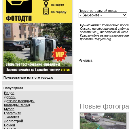
Посмотреть другой город:
Примечание:
Уважаемые посети
Ссылки на официальный сайт гор
электрички), телефонный код г.
Присылайте вышеуказанное нам 
проекта Разруха.org.
Реклама:
Пользователи из этого города:
Популярное
Видео
Дороги
Детские площадки
Новые фотогра
Колодцы (люки)
Мусор
Граффити
Экология
Долгострой
Бомжи