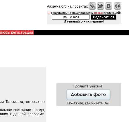
Разруха.org на проектах:
(!)
Подпишись на нашу рассылку
новых
публикаций!
И узнавай о них первым!
люсы регистрации
ии Тальменка, которых не
альное состояние города,
ания к данной проблеме.