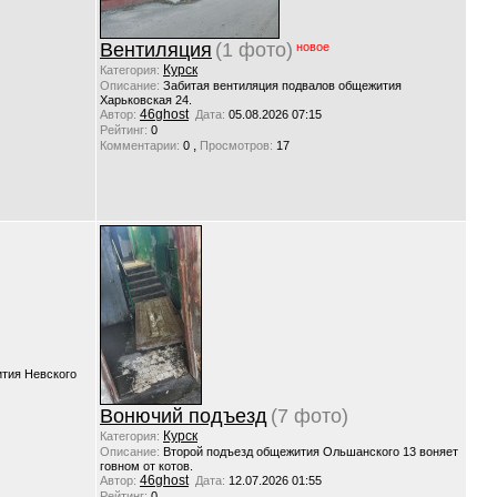
Вентиляция
(1 фото)
новое
Курск
Категория:
Описание:
Забитая вентиляция подвалов общежития
Харьковская 24.
46ghost
Автор:
Дата:
05.08.2026 07:15
Рейтинг:
0
,
Комментарии:
0
Просмотров:
17
тия Невского
Вонючий подъезд
(7 фото)
Курск
Категория:
Описание:
Второй подъезд общежития Ольшанского 13 воняет
говном от котов.
46ghost
Автор:
Дата:
12.07.2026 01:55
Рейтинг:
0