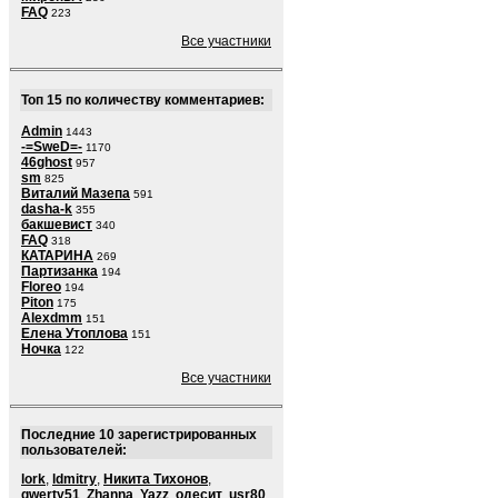
FAQ
223
Все участники
Топ 15 по количеству комментариев:
Admin
1443
-=SweD=-
1170
46ghost
957
sm
825
Виталий Мазепа
591
dasha-k
355
бакшевист
340
FAQ
318
КАТАРИНА
269
Партизанка
194
Floreo
194
Piton
175
Alexdmm
151
Елена Утоплова
151
Ночка
122
Все участники
Последние 10 зарегистрированных
пользователей:
lork
,
ldmitry
,
Никита Тихонов
,
qwerty51
,
Zhanna
,
Yazz
,
одесит
,
usr80
,