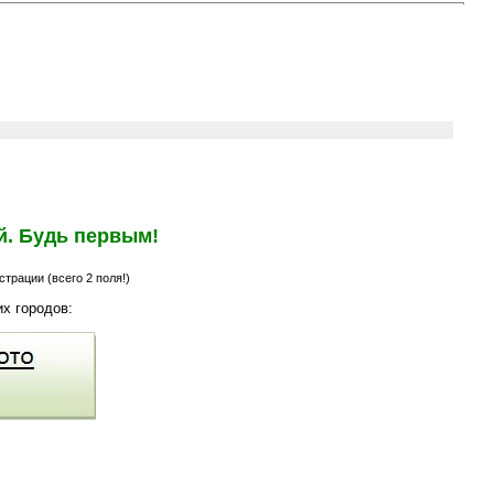
й. Будь первым!
трации (всего 2 поля!)
х городов: