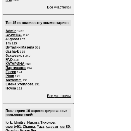
Все участники
Топ 15 по количеству комментариев:
Admin
1443
-=SweD=-
1170
46ghost
957
sm
825
Виталий Мазепа
591
dasha-k
355
бакшевист
340
FAQ
318
КАТАРИНА
269
Партизанка
194
Floreo
194
Piton
175
Alexdmm
151
Елена Утоплова
151
Ночка
122
Все участники
Последние 10 зарегистрированных
пользователей:
lork
,
ldmitry
,
Никита Тихонов
,
qwerty51
,
Zhanna
,
Yazz
,
одесит
,
usr80
,
Guasho
,
Козак Рог
,