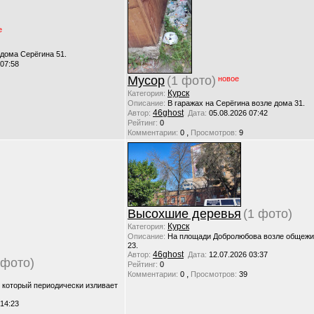
е
 дома Серёгина 51.
 07:58
Мусор
(1 фото)
новое
Курск
Категория:
Описание:
В гаражах на Серёгина возле дома 31.
46ghost
Автор:
Дата:
05.08.2026 07:42
Рейтинг:
0
,
Комментарии:
0
Просмотров:
9
Высохшие деревья
(1 фото)
Курск
Категория:
Описание:
На площади Добролюбова возле общежи
23.
46ghost
Автор:
Дата:
12.07.2026 03:37
 фото)
Рейтинг:
0
,
Комментарии:
0
Просмотров:
39
, который периодически изливает
 14:23