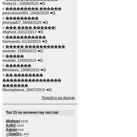
Finley11-, 24/08/2020
»
��������� ������
jonessimon050, 19/08/2020
»
���������
jimmyad07, 08/08/2020
»
��� ���� ������!
46ghost, 03/12/2017
»
�����������
Germanda, 01/10/2015
»
����� �����������
musetel, 15/09/2015
»
�����
musetel, 15/09/2015
»
�������
Miroslava, 19/08/2015
»
�� ��������
����������������
�������
Myongdepue, 28/07/2015
Перейти на форум
Топ 15 по количеству постов:
46ghost
6230
AnKit
1415
Admin
519
-=SweD=-
442