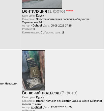
Вентиляция
(1 фото)
новое
Курск
Категория:
Описание:
Забитая вентиляция подвалов общежития
Харьковская 24.
46ghost
Автор:
Дата:
05.08.2026 07:15
Рейтинг:
0
,
Комментарии:
0
Просмотров:
11
тия Невского
Вонючий подъезд
(7 фото)
Курск
Категория:
Описание:
Второй подъезд общежития Ольшанского 13 воняет
говном от котов.
46ghost
Автор:
Дата:
12.07.2026 01:55
Рейтинг:
0