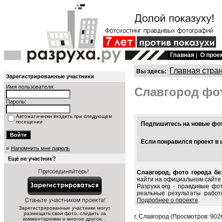
Главная
|
О прое
Главная стра
Вы здесь:
Зарегистрированные участники
Имя пользователя:
Славгород фо
Пароль:
Автоматически входить при следующем
посещении
Подпишитесь на новые фото
Если понравился проект в 
»
Напомнить мне пароль
Ещё не участник?
Славгород, фото города бе
найти на официальном сайте 
Разруха.org - правдивые фо
реальные результаты работ
Подробнее о проекте
.
Зарегистрированные участники могут
размещать свои фото, следить за
г. Славгород (Просмотров: 902
комментариями и многое другое...