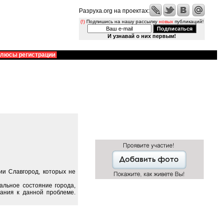
Разруха.org на проектах:
(!)
Подпишись на нашу рассылку
новых
публикаций!
И узнавай о них первым!
люсы регистрации
ии Славгород, которых не
альное состояние города,
ания к данной проблеме.