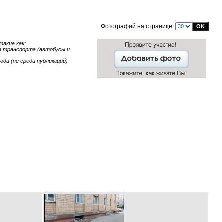
Фотографий на странице:
акие как:
ние транспорта (автобусы и
ода (не среди публикаций)