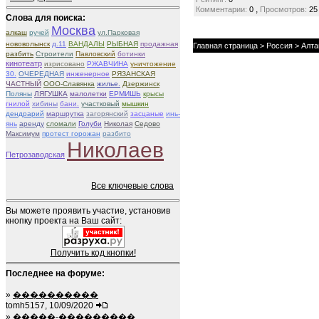
,
Комментарии:
0
Просмотров:
25
Слова для поиска:
Москва
алкаш
ручей
ул.Парковая
нововолынск
д.11
ВАНДАЛЫ
РЫБНАЯ
продажная
Главная страница
>
Россия
>
Алта
разбить
Строители
Павловский
ботинки
кинотеатр
изрисовано
РЖАВЧИНА
уничтожение
30.
ОЧЕРЕДНАЯ
инженерное
РЯЗАНСКАЯ
ЧАСТНЫЙ
ООО-Славянка
жилье.
Дзержинск
Поляны
ЛЯГУШКА
малолетки
ЕРМИШЬ
крысы
гнилой
хибины
бани.
участковый
мышкин
дендрарий
маршрутка
загорянский
засцаные
инь-
янь
аренду
сломали
Голуби
Николая
Седово
Максимум
протест горожан
разбито
Николаев
Петрозаводская
Все ключевые слова
Вы можете проявить участие, установив
кнопку проекта на Ваш сайт:
Получить код кнопки!
Последнее на форуме:
»
����������
tomh5157, 10/09/2020
»
�����-���������