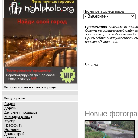
Посмотреть другой город:
Примечание:
Уважаемые посети
Ссылки на официальный сайт гор
электрички), телефонный код г. 
Присылайте вышеуказанное нам в
проекта Разруха.org.
Реклама:
Пользователи из этого города:
Популярное
Видео
Дороги
Новые фотогра
Детские площадки
Колодцы (люки)
Мусор
Граффити
Экология
Долгострой