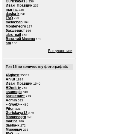
Gurickaya13
356
Иван_Правдин
237
marina
235
dasha-k
231
FAQ
223
melocheb
194
Montenegro
177
бакшевист
166
alex_nail
158
Виталий Мазепа
152
sm
150
Все участники
Топ 15 по количеству фотографий:
46ghost
35347
AnKit
1884
Иван_Правдин
1540
HDmitriy
768
asamspb
739
бакшевист
719
Admin
583
-=SweD=-
489
Piton
431
Gurickaya13
379
Montenegro
328
marina
286
dasha-k
272
Мироныч
236
FAQ
223