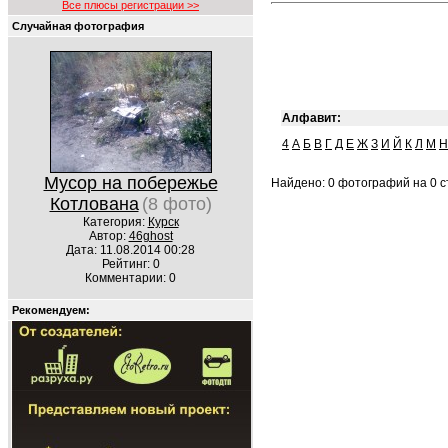
Все плюсы регистрации >>
Случайная фотография
Алфавит:
4
А
Б
В
Г
Д
Е
Ж
З
И
Й
К
Л
М
Н
Мусор на побережье
Найдено: 0 фотографий на 0 ст
Котлована
(8 фото)
Категория:
Курск
Автор:
46ghost
Дата: 11.08.2014 00:28
Рейтинг: 0
Комментарии: 0
Рекомендуем: