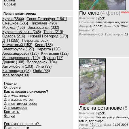
Бомжи
Собаки
Потекло
(4 фото)
ново
Популярные города
Курск
Категория:
Курск (5844)
Санкт-Петербург (1841)
Описание:
Канализация во дворе
Смешное (536)
Николаев (498)
46ghost
Автор:
Дата:
05.08.2026
Москва (456)
Воскресенск (332)
Рейтинг:
0
Курская область (248)
Тверь (219)
,
Комментарии:
0
Просмотров:
11
Одесса (216)
Нижний Новгород (170)
ДТП (155)
Петропавловск-
Камчатский (153)
Киев (133)
Электроугли (127)
Нерехта (126)
Александровск (123)
Кингисепп (122)
Малоярославец (120)
Якутск (117)
Донецк (108)
Волгодонск (104)
Автомобили (103)
Инта (99)
Кисловодск (98)
Орёл (88)
все города >>
Главная
О проекте
Как исправить ситуацию?
Для участников
Для журналистов
Для оптимизаторов
Люк на остановке
(5
Для спамеров
Контакты
Курск
Категория:
Форум
Описание:
Люк на улице Дейнеки
говно, вот вчера.
Реклама на проекте?...
46ghost
Автор:
Дата:
21.07.2026
Благодарности
Рейтинг:
0