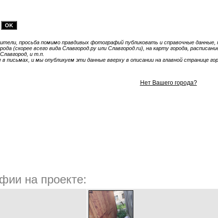
тели, просьба помимо правдивых фотографий публиковать и справочные данные, т
ода (скорее всего вида Славгород.ру или Славгород.ru), на карту города, расписа
Славгород, и т.п.
 письмах, и мы опубликуем эти данные вверху в описании на главной странице гор
Нет Вашего города?
фии на проекте: