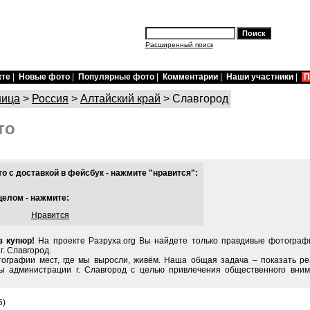
Расширенный поиск
кте
|
Новые фото
|
Популярные фото
|
Комментарии
|
Наши участники
|
П
ница
>
Россия
>
Алтайский край
> Славгород
то
 с доставкой в фейсбук - нажмите "нравится":
целом - нажмите:
Нравится
з купюр!
На проекте Разруха.org Вы найдете только правдивые фотограф
г. Славгород.
тографии мест, где мы выросли, живём. Наша общая задача – показать ре
ы администрации г. Славгород с целью привлечения общественного вним
6)