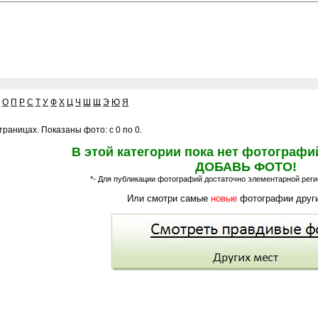
О
П
Р
С
Т
У
Ф
Х
Ц
Ч
Ш
Щ
Э
Ю
Я
раницах. Показаны фото: с 0 по 0.
В этой категории пока нет фотографи
ДОБАВЬ ФОТО!
*- Для публикации фотографий достаточно элементарной регис
Или смотри самые
новые
фотографии други