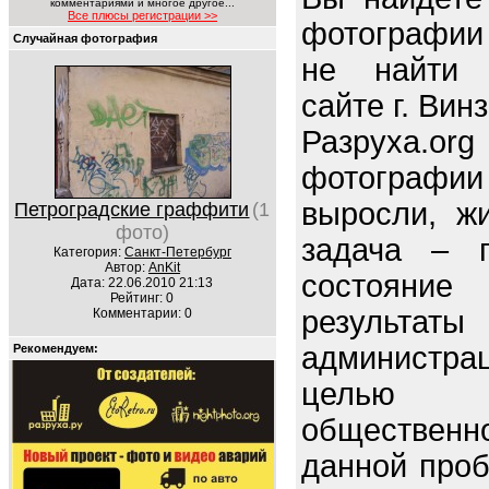
комментариями и многое другое...
Все плюсы регистрации >>
фотографии
Случайная фотография
не найти 
сайте г. Вин
Разруха.o
фотографи
выросли, ж
Петроградские граффити
(1
фото)
задача – п
Категория:
Санкт-Петербург
Автор:
AnKit
состояние 
Дата: 22.06.2010 21:13
Рейтинг: 0
резуль
Комментарии: 0
администра
Рекомендуем:
целью 
обществен
данной про