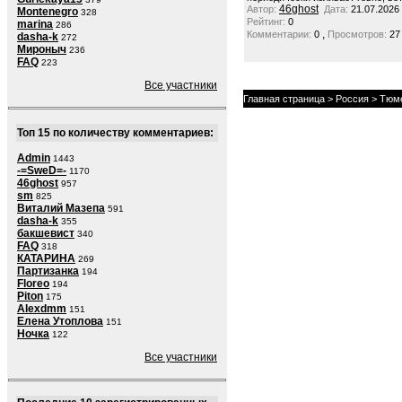
46ghost
Автор:
Дата:
21.07.2026
Montenegro
328
Рейтинг:
0
marina
286
,
Комментарии:
0
Просмотров:
27
dasha-k
272
Мироныч
236
FAQ
223
Все участники
Главная страница
>
Россия
>
Тюме
Топ 15 по количеству комментариев:
Admin
1443
-=SweD=-
1170
46ghost
957
sm
825
Виталий Мазепа
591
dasha-k
355
бакшевист
340
FAQ
318
КАТАРИНА
269
Партизанка
194
Floreo
194
Piton
175
Alexdmm
151
Елена Утоплова
151
Ночка
122
Все участники