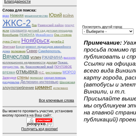
Благодарности
Слова для поиска:
Юрий
Нижняя
кран
мошенничество
ВОЙНА
ЖКС-2
Гоа
Раменский район
плачут
Посмотреть другой город:
соцзащита
ясли
детский сад детская площадка
Воробьева
РЕМОНТА
Можайского
Ока стоянка
Ноябрьск
Примечание:
Уваж
лужа Сургут
дружба-2
Элитная
Борзя
ремонт подъездов аварийного
просьба помимо 
Сквер
Симферополь.
дома
полковник
Вячеслав
публиковать и спр
углич
РЖАВЧИНА
высохло
Ссылки на официа
коллекционер недвижимости
дохлая
Пожар.
имущества.
пр.
Красноярский край
ПОЧТОВОЕ
всего вида Винзили
отмывка
МОРОЗ
ВРЕМёН
Н.С.
рестораны
карту города, ра
стены
Запрудня
приказал
скорая помощь
Делюкин-интервью
раздевалка
Шаховская
(автобусы и элект
цемент
злоупотребление
испачкано
Винзили, и т.п.
Присылайте вышеу
Все ключевые слова
мы опубликуем эти
Вы можете проявить участие, установив
на главной страни
кнопку проекта на Ваш сайт:
публикаций) проек
Получить код кнопки!