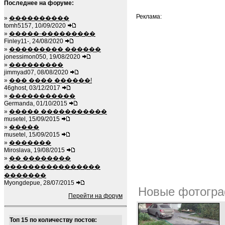
Последнее на форуме:
Реклама:
»
����������
tomh5157, 10/09/2020
»
�����-���������
Finley11-, 24/08/2020
»
��������� ������
jonessimon050, 19/08/2020
»
���������
jimmyad07, 08/08/2020
»
��� ���� ������!
46ghost, 03/12/2017
»
�����������
Germanda, 01/10/2015
»
����� �����������
musetel, 15/09/2015
»
�����
musetel, 15/09/2015
»
�������
Miroslava, 19/08/2015
»
�� ��������
����������������
�������
Myongdepue, 28/07/2015
Новые фотогра
Перейти на форум
Топ 15 по количеству постов: