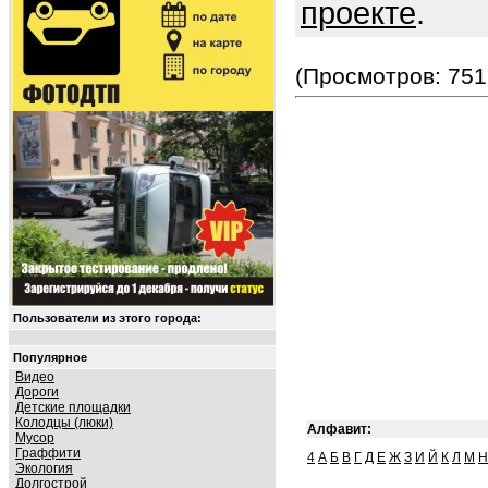
проекте
.
(Просмотров: 751
Пользователи из этого города:
Популярное
Видео
Дороги
Детские площадки
Колодцы (люки)
Алфавит:
Мусор
Граффити
4
А
Б
В
Г
Д
Е
Ж
З
И
Й
К
Л
М
Н
Экология
Долгострой