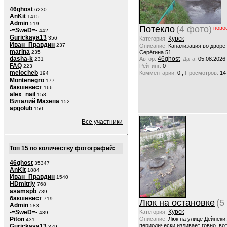
46ghost
6230
AnKit
1415
Admin
519
Потекло
(4 фото)
ново
-=SweD=-
442
Gurickaya13
356
Курск
Категория:
Иван_Правдин
237
Описание:
Канализация во дворе
marina
235
Серёгина 51.
dasha-k
46ghost
Автор:
Дата:
05.08.2026
231
FAQ
Рейтинг:
0
223
melocheb
,
Комментарии:
0
Просмотров:
14
194
Montenegro
177
бакшевист
166
alex_nail
158
Виталий Мазепа
152
apgolub
150
Все участники
Топ 15 по количеству фотографий:
46ghost
35347
AnKit
1884
Иван_Правдин
1540
HDmitriy
768
asamspb
739
бакшевист
719
Люк на остановке
(5
Admin
583
Курск
-=SweD=-
Категория:
489
Piton
Описание:
Люк на улице Дейнеки
431
периодически изливает говно, вот
Gurickaya13
379