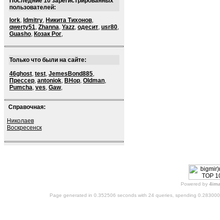
Последние 10 зарегистрированных
пользователей:
lork
,
ldmitry
,
Никита Тихонов
,
qwerty51
,
Zhanna
,
Yazz
,
одесит
,
usr80
,
Guasho
,
Козак Рог
,
Только что были на сайте:
46ghost
,
test
,
JemesBond885
,
Прессер
,
antoniok
,
BHop
,
Oldman
,
Pumcha
,
ves
,
Gaw
,
Справочная:
Николаев
Воскресенск
Powered by
4im
Page generated in 0.352506 seconds with 24 queries, spending 0.28300