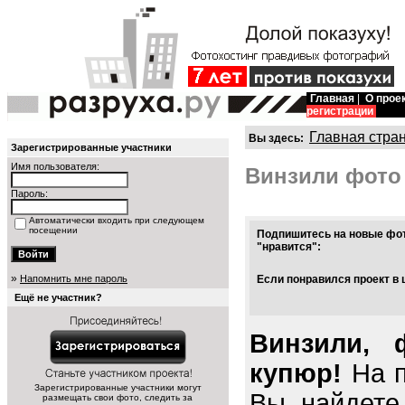
Главная
|
О прое
регистрации
Главная стра
Вы здесь:
Зарегистрированные участники
Имя пользователя:
Винзили фото
Пароль:
Автоматически входить при следующем
посещении
Подпишитесь на новые фот
"нравится":
»
Напомнить мне пароль
Если понравился проект в 
Ещё не участник?
Винзили, 
купюр!
На п
Зарегистрированные участники могут
Вы найдете
размещать свои фото, следить за