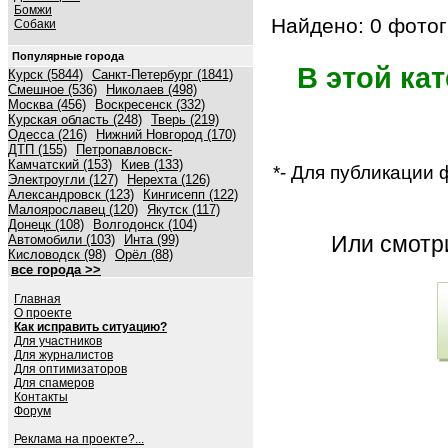
Бомжи
Найдено: 0 фотог
Собаки
Популярные города
В этой ка
Курск (5844)
Санкт-Петербург (1841)
Смешное (536)
Николаев (498)
Москва (456)
Воскресенск (332)
Курская область (248)
Тверь (219)
Одесса (216)
Нижний Новгород (170)
ДТП (155)
Петропавловск-
Камчатский (153)
Киев (133)
*- Для публикации
Электроугли (127)
Нерехта (126)
Александровск (123)
Кингисепп (122)
Малоярославец (120)
Якутск (117)
Донецк (108)
Волгодонск (104)
Или смот
Автомобили (103)
Инта (99)
Кисловодск (98)
Орёл (88)
все города >>
Главная
О проекте
Как исправить ситуацию?
Для участников
Для журналистов
Для оптимизаторов
Для спамеров
Контакты
Форум
Реклама на проекте?...