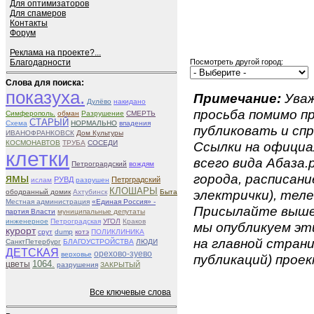
Для оптимизаторов
Для спамеров
Контакты
Форум
Реклама на проекте?...
Благодарности
Посмотреть другой город:
Слова для поиска:
показуха.
Примечание:
Уваж
Дулёво
накидано
просьба помимо 
Симферополь.
обман
Разрушение
СМЕРТЬ
СТАРЫЙ
Схема
НОРМАЛЬНО
впадения
публиковать и спр
ИВАНОФРАНКОВСК
Дом Культуры
КОСМОНАВТОВ
ТРУБА
СОСЕДИ
Ссылки на официа
клетки
всего вида Абаза.р
Петрогрардский
вождям
ямы
города, расписан
РУВД
Петрградский
ислам
разрушен
КЛОШАРЫ
электрички), теле
ободранный домик
Ахтубинск
Быта
Местная администрация
«Единая Россия» -
Присылайте вышеу
партия Власти
муниципальные депутаты
инженерное
Петроградская
УГОЛ
Краков
мы опубликуем эти
курорт
срут
dump
котэ
ПОЛИКЛИНИКА
на главной страни
СанктПетербург
БЛАГОУСТРОЙСТВА
ЛЮДИ
ДЕТСКАЯ
орехово-зуево
верховье
публикаций) проек
1064.
цветы
разрушения
ЗАКРЫТЫЙ
Все ключевые слова