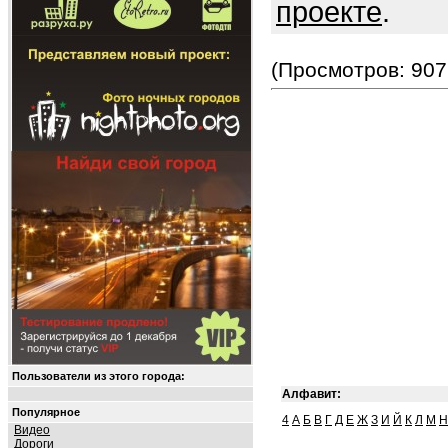
проекте
.
(Просмотров: 907
Пользователи из этого города:
Алфавит:
Популярное
4
А
Б
В
Г
Д
Е
Ж
З
И
Й
К
Л
М
Н
Видео
Дороги