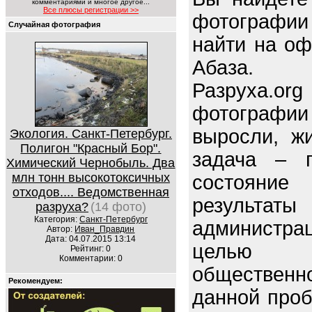
комментариями и многое другое...
Все плюсы регистрации >>
фотографии 
Случайная фотография
найти на оф
Абаза.
Разруха.o
фотографи
выросли, ж
Экология. Санкт-Петербург.
Полигон "Красный Бор".
задача – п
Химический Чернобыль. Два
млн тонн высокотоксичных
состояние 
отходов.... Ведомственная
резуль
разруха?
(14 фото)
Категория:
Санкт-Петербург
администр
Автор:
Иван_Правдин
Дата: 04.07.2015 13:14
целью 
Рейтинг: 0
Комментарии: 0
обществен
Рекомендуем:
данной про