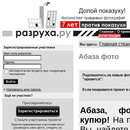
Главная
|
О прое
регистрации
Главная стра
Вы здесь:
Зарегистрированные участники
Имя пользователя:
Абаза фото
Пароль:
Автоматически входить при следующем
посещении
Подпишитесь на новые фот
"нравится":
»
Напомнить мне пароль
Если понравился проект в 
Ещё не участник?
Абаза, ф
купюр!
На п
Зарегистрированные участники могут
Вы найдете
размещать свои фото, следить за