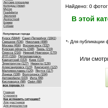
Детские площадки
Найдено: 0 фотог
Колодцы (люки)
Мусор
Граффити
Экология
В этой ка
Долгострой
Бомжи
Собаки
Популярные города
Курск (5844)
Санкт-Петербург (1841)
*- Для публикации
Смешное (536)
Николаев (498)
Москва (456)
Воскресенск (332)
Курская область (248)
Тверь (219)
Одесса (216)
Нижний Новгород (170)
ДТП (155)
Петропавловск-
Или смот
Камчатский (153)
Киев (133)
Электроугли (127)
Нерехта (126)
Александровск (123)
Кингисепп (122)
Малоярославец (120)
Якутск (117)
Донецк (108)
Волгодонск (104)
Автомобили (103)
Инта (99)
Кисловодск (98)
Орёл (88)
все города >>
Главная
О проекте
Как исправить ситуацию?
Для участников
Для журналистов