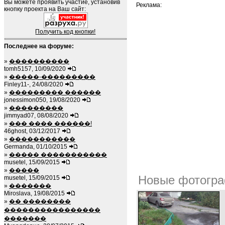
Вы можете проявить участие, установив
Реклама:
кнопку проекта на Ваш сайт:
Получить код кнопки!
Последнее на форуме:
»
����������
tomh5157, 10/09/2020
»
�����-���������
Finley11-, 24/08/2020
»
��������� ������
jonessimon050, 19/08/2020
»
���������
jimmyad07, 08/08/2020
»
��� ���� ������!
46ghost, 03/12/2017
»
�����������
Germanda, 01/10/2015
»
����� �����������
musetel, 15/09/2015
»
�����
Новые фотогра
musetel, 15/09/2015
»
�������
Miroslava, 19/08/2015
»
�� ��������
����������������
�������