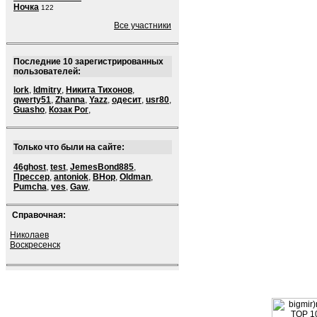
Ночка
122
Все участники
Последние 10 зарегистрированных
пользователей:
lork
,
ldmitry
,
Никита Тихонов
,
qwerty51
,
Zhanna
,
Yazz
,
одесит
,
usr80
,
Guasho
,
Козак Рог
,
Только что были на сайте:
46ghost
,
test
,
JemesBond885
,
Прессер
,
antoniok
,
BHop
,
Oldman
,
Pumcha
,
ves
,
Gaw
,
Справочная:
Николаев
Воскресенск