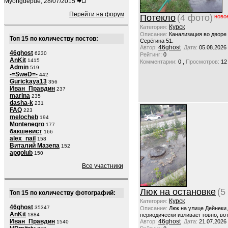
Myongdepue, 28/07/2015
Перейти на форум
Потекло
(4 фото)
ново
Курск
Категория:
Описание:
Канализация во дворе
Топ 15 по количеству постов:
Серёгина 51.
46ghost
Автор:
Дата:
05.08.2026
46ghost
6230
Рейтинг:
0
AnKit
1415
,
Комментарии:
0
Просмотров:
12
Admin
519
-=SweD=-
442
Gurickaya13
356
Иван_Правдин
237
marina
235
dasha-k
231
FAQ
223
melocheb
194
Montenegro
177
бакшевист
166
alex_nail
158
Виталий Мазепа
152
apgolub
150
Все участники
Люк на остановке
(5
Топ 15 по количеству фотографий:
Курск
Категория:
46ghost
35347
Описание:
Люк на улице Дейнеки
AnKit
1884
периодически изливает говно, вот
Иван_Правдин
46ghost
Автор:
Дата:
21.07.2026
1540