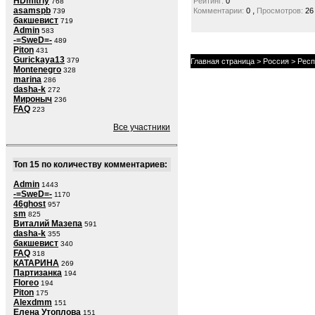
HDmitriy
Рейтинг:
0
768
asamspb
,
Комментарии:
0
Просмотров:
26
739
бакшевист
719
Admin
583
-=SweD=-
489
Piton
431
Gurickaya13
379
Главная страница
>
Россия
>
Респ
Montenegro
328
marina
286
dasha-k
272
Мироныч
236
FAQ
223
Все участники
Топ 15 по количеству комментариев:
Admin
1443
-=SweD=-
1170
46ghost
957
sm
825
Виталий Мазепа
591
dasha-k
355
бакшевист
340
FAQ
318
КАТАРИНА
269
Партизанка
194
Floreo
194
Piton
175
Alexdmm
151
Елена Утоплова
151