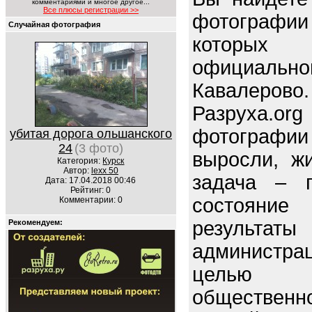
комментариями и многое другое...
Все плюсы регистрации >>
фотограф
Случайная фотография
которых
официал
Кавалерово.
Разруха.o
фотографи
убитая дорога ольшанского
24
(3 фото)
выросли, ж
Категория:
Курск
Автор:
lexx 50
задача – п
Дата: 17.04.2018 00:46
Рейтинг: 0
состояние 
Комментарии: 0
резуль
Рекомендуем:
администрац
целью 
обществен