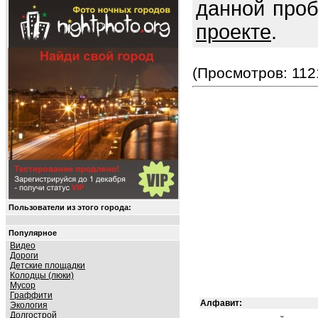
данной про
проекте
.
(Просмотров: 112
Пользователи из этого города:
Популярное
Видео
Дороги
Детские площадки
Колодцы (люки)
Мусор
Граффити
Алфавит:
Экология
Долгострой