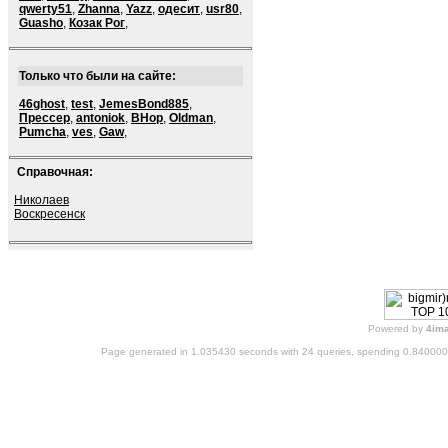
qwerty51
,
Zhanna
,
Yazz
,
одесит
,
usr80
,
Guasho
,
Козак Рог
,
Только что были на сайте:
46ghost
,
test
,
JemesBond885
,
Прессер
,
antoniok
,
BHop
,
Oldman
,
Pumcha
,
ves
,
Gaw
,
Справочная:
Николаев
Воскресенск
Powered by
4im
Page generated in 1.035430 seconds with 24 queries, spending 0.84000