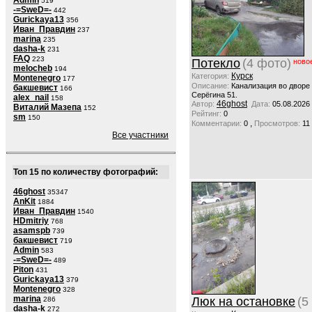
Admin
519
-=SweD=-
442
Gurickaya13
356
Иван_Правдин
237
marina
235
dasha-k
231
FAQ
223
Потекло
(4 фото)
ново
melocheb
194
Курск
Категория:
Montenegro
177
Описание:
Канализация во дворе
бакшевист
166
Серёгина 51.
alex_nail
158
46ghost
Автор:
Дата:
05.08.2026
Виталий Мазепа
152
Рейтинг:
0
sm
150
,
Комментарии:
0
Просмотров:
11
Все участники
Топ 15 по количеству фотографий:
46ghost
35347
AnKit
1884
Иван_Правдин
1540
HDmitriy
768
asamspb
739
бакшевист
719
Admin
583
-=SweD=-
489
Piton
431
Gurickaya13
379
Montenegro
328
marina
Люк на остановке
(5
286
dasha-k
272