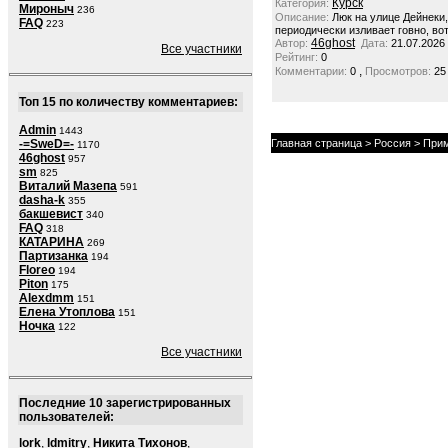
Курск
Категория:
Мироныч
236
Описание:
Люк на улице Дейнеки
FAQ
223
периодически изливает говно, вот
46ghost
Автор:
Дата:
21.07.2026
Все участники
Рейтинг:
0
,
Комментарии:
0
Просмотров:
25
Топ 15 по количеству комментариев:
Admin
1443
-=SweD=-
Главная страница
>
Россия
>
Прим
1170
46ghost
957
sm
825
Виталий Мазепа
591
dasha-k
355
бакшевист
340
FAQ
318
КАТАРИНА
269
Партизанка
194
Floreo
194
Piton
175
Alexdmm
151
Елена Утоплова
151
Ночка
122
Все участники
Последние 10 зарегистрированных
пользователей:
lork
,
ldmitry
,
Никита Тихонов
,