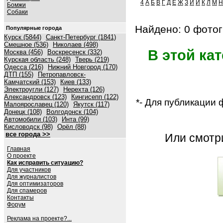
4
А
Б
В
Г
Д
Е
Ж
З
И
Й
К
Л
М
Н
Бомжи
Собаки
Найдено: 0 фотог
Популярные города
Курск (5844)
Санкт-Петербург (1841)
Смешное (536)
Николаев (498)
В этой ка
Москва (456)
Воскресенск (332)
Курская область (248)
Тверь (219)
Одесса (216)
Нижний Новгород (170)
ДТП (155)
Петропавловск-
Камчатский (153)
Киев (133)
Электроугли (127)
Нерехта (126)
Александровск (123)
Кингисепп (122)
*- Для публикации
Малоярославец (120)
Якутск (117)
Донецк (108)
Волгодонск (104)
Автомобили (103)
Инта (99)
Кисловодск (98)
Орёл (88)
все города >>
Или смот
Главная
О проекте
Как исправить ситуацию?
Для участников
Для журналистов
Для оптимизаторов
Для спамеров
Контакты
Форум
Реклама на проекте?...