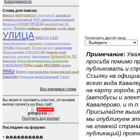
Благодарности
Слова для поиска:
разрушается
Марата
спортивный
запчсасти
Административный
ДЛЯ
замена коммуникаций
ПРОЕЗД
Мезенцев
КУХНЯ
архитектуры
22.
Яхрома
кредит
дефекты
инфекция
голубь
пыль
УЛИЦА
ВМЕСТО
У-235
Посмотреть другой город:
трансформатор
заселени
отремонтированы
ХРАМЫ
Донецкий"
Полярный круг
аэродрома
Петроградкий
ЛОКОМОТИВ
курьезы
scrap
Примечание:
Уваж
Большой пр. ПС
ракетное урочище
Зaeоровueе
просьба помимо 
Вырлица
Елена Владимировна Сербинова
мусорка
ОЧЕРЕДНАЯ
РЯДЫ
графа
лизинг
публиковать и спр
ямы
болото
спорткомплекс
Красноярский край
Ссылки на официа
Заказчику
Кузнецов
недостроенный
Турист
всего вида Кавале
на карту города,
Все ключевые слова
(автобусы и элект
Вы можете проявить участие, установив
Кавалерово, и т.п.
кнопку проекта на Ваш сайт:
Присылайте вышеу
мы опубликуем эти
Получить код кнопки!
на главной страни
Последнее на форуме:
публикаций) проек
»
����������