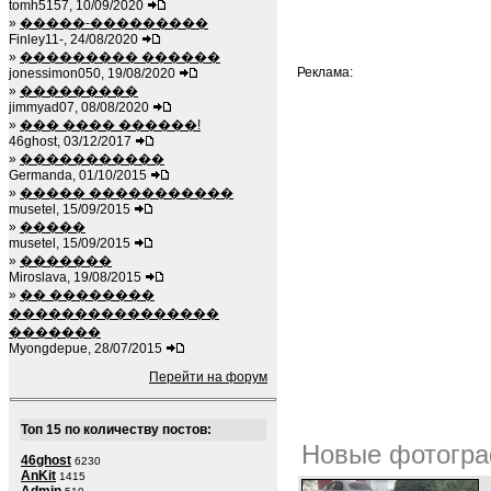
tomh5157, 10/09/2020
»
�����-���������
Finley11-, 24/08/2020
»
��������� ������
Реклама:
jonessimon050, 19/08/2020
»
���������
jimmyad07, 08/08/2020
»
��� ���� ������!
46ghost, 03/12/2017
»
�����������
Germanda, 01/10/2015
»
����� �����������
musetel, 15/09/2015
»
�����
musetel, 15/09/2015
»
�������
Miroslava, 19/08/2015
»
�� ��������
����������������
�������
Myongdepue, 28/07/2015
Перейти на форум
Топ 15 по количеству постов:
Новые фотогра
46ghost
6230
AnKit
1415