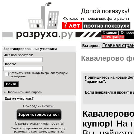
Главная
|
О прое
регистрации
Главная стра
Вы здесь:
Зарегистрированные участники
Имя пользователя:
Кавалерово ф
Пароль:
Автоматически входить при следующем
посещении
Подпишитесь на новые фот
"нравится":
»
Напомнить мне пароль
Если понравился проект в 
Ещё не участник?
Кавалерово
купюр!
На п
Зарегистрированные участники могут
Вы найдете
размещать свои фото, следить за