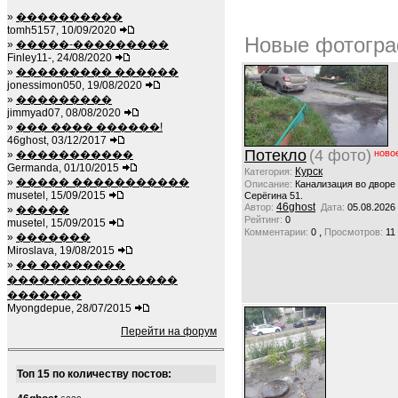
»
����������
tomh5157, 10/09/2020
Новые фотогра
»
�����-���������
Finley11-, 24/08/2020
»
��������� ������
jonessimon050, 19/08/2020
»
���������
jimmyad07, 08/08/2020
»
��� ���� ������!
46ghost, 03/12/2017
Потекло
(4 фото)
ново
»
�����������
Germanda, 01/10/2015
Курск
Категория:
»
����� �����������
Описание:
Канализация во дворе
musetel, 15/09/2015
Серёгина 51.
46ghost
Автор:
Дата:
05.08.2026
»
�����
Рейтинг:
0
musetel, 15/09/2015
,
Комментарии:
0
Просмотров:
11
»
�������
Miroslava, 19/08/2015
»
�� ��������
����������������
�������
Myongdepue, 28/07/2015
Перейти на форум
Топ 15 по количеству постов: