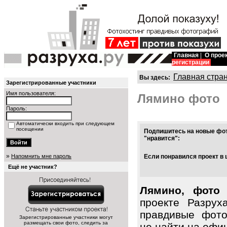
Главная
|
О прое
регистрации
Главная стра
Вы здесь:
Зарегистрированные участники
Имя пользователя:
Лямино фото
Пароль:
Автоматически входить при следующем
посещении
Подпишитесь на новые фот
"нравится":
»
Напомнить мне пароль
Если понравился проект в 
Ещё не участник?
Лямино, фото 
проекте Разрух
правдивые фото
Зарегистрированные участники могут
размещать свои фото, следить за
не найти на офиц