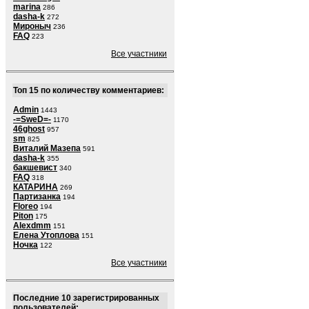
marina
286
dasha-k
272
Мироныч
236
FAQ
223
Все участники
Топ 15 по количеству комментариев:
Admin
1443
-=SweD=-
1170
46ghost
957
sm
825
Виталий Мазепа
591
dasha-k
355
бакшевист
340
FAQ
318
КАТАРИНА
269
Партизанка
194
Floreo
194
Piton
175
Alexdmm
151
Елена Утоплова
151
Ночка
122
Все участники
Последние 10 зарегистрированных
пользователей: