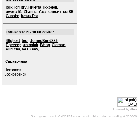
lork
,
ldmitry
,
Никита Тихонов
,
qwerty51
,
Zhanna
,
Yazz
,
одесит
,
usr80
,
Guasho
,
Козак Рог
,
Только что были на сайте:
46ghost
,
test
,
JemesBond885
,
Прессер
,
antoniok
,
BHop
,
Oldman
,
Pumcha
,
ves
,
Gaw
,
Справочная:
Николаев
Воскресенск
Powered by
4im
Page generated in 0.436354 seconds with 24 queries, spending 0.35500