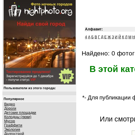
Алфавит:
4
А
Б
В
Г
Д
Е
Ж
З
И
Й
К
Л
М
Н
Найдено: 0 фотог
В этой ка
Пользователи из этого города:
*- Для публикации
Популярное
Видео
Дороги
Детские площадки
Колодцы (люки)
Или смот
Мусор
Граффити
Экология
Долгострой