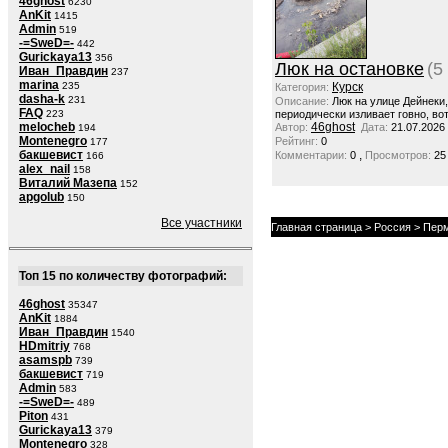
46ghost
6230
AnKit
1415
Admin
519
-=SweD=-
442
Gurickaya13
356
Люк на остановке
(5
Иван_Правдин
237
marina
235
Курск
Категория:
dasha-k
231
Описание:
Люк на улице Дейнеки
FAQ
223
периодически изливает говно, вот
melocheb
46ghost
Автор:
Дата:
21.07.2026
194
Montenegro
Рейтинг:
0
177
бакшевист
,
Комментарии:
0
Просмотров:
25
166
alex_nail
158
Виталий Мазепа
152
apgolub
150
Все участники
Главная страница
>
Россия
>
Перм
Топ 15 по количеству фотографий:
46ghost
35347
AnKit
1884
Иван_Правдин
1540
HDmitriy
768
asamspb
739
бакшевист
719
Admin
583
-=SweD=-
489
Piton
431
Gurickaya13
379
Montenegro
328