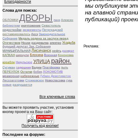
Благодарности
мы опубликуем эти
Слова для поиска:
на главной страни
ДВОРЫ
публикаций) проек
ОБЛОМКИ
панк
Алексин
библиотеки
уничтожение
Севастополь
недостройки
экскременты
Петрградский
реставрировалось
Арск
Законодательное
Собрание
Медаль ордена за заслуги перед
Усадьба
Отечеством
House
раздевалка
электро
Реклама:
будущий депутат Зак. Собрания
Лисичанск
МУНИЦИПАЛЬНАЯ
нефть
разврат
Блохина
КАПКАН
ширнули
Военная
Кононовка
район.
УЛИЦА
корабли
Никульское
Сусуман
гадюшник
Вадим
Платформа
пыль
ПЕРЕУЛОК
Остатки
бобик
ЛОКОМОТИВ
мраморная
набережные
Губкин Демотиватор
Лесозаготовки
Стожковское
Новоспасовка
сука
новые
разрушается
Все ключевые слова
Вы можете проявить участие, установив
кнопку проекта на Ваш сайт:
Получить код кнопки!
Последнее на форуме: