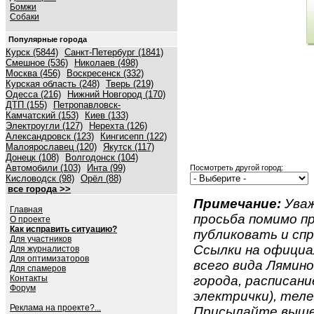
Бомжи
Собаки
Популярные города
Курск (5844)
Санкт-Петербург (1841)
Смешное (536)
Николаев (498)
Москва (456)
Воскресенск (332)
Курская область (248)
Тверь (219)
Одесса (216)
Нижний Новгород (170)
ДТП (155)
Петропавловск-
Камчатский (153)
Киев (133)
Электроугли (127)
Нерехта (126)
Александровск (123)
Кингисепп (122)
Малоярославец (120)
Якутск (117)
Донецк (108)
Волгодонск (104)
Автомобили (103)
Инта (99)
Посмотреть другой город:
Кисловодск (98)
Орёл (88)
все города >>
Примечание:
Уваж
Главная
просьба помимо 
О проекте
Как исправить ситуацию?
публиковать и спр
Для участников
Ссылки на официа
Для журналистов
Для оптимизаторов
всего вида Лямино.
Для спамеров
Контакты
города, расписан
Форум
электрички), теле
Реклама на проекте?...
Присылайте вышеу