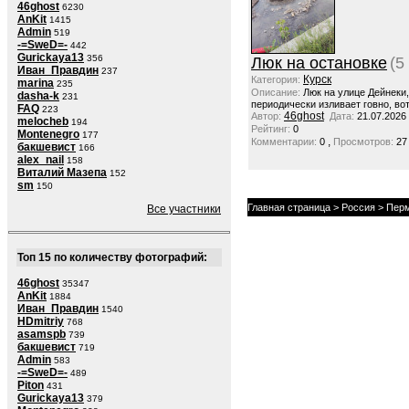
46ghost
6230
AnKit
1415
Admin
519
-=SweD=-
442
Gurickaya13
356
Люк на остановке
(5
Иван_Правдин
237
Курск
Категория:
marina
235
Описание:
Люк на улице Дейнеки
dasha-k
231
периодически изливает говно, вот
FAQ
223
46ghost
Автор:
Дата:
21.07.2026
melocheb
194
Рейтинг:
0
Montenegro
177
,
Комментарии:
0
Просмотров:
27
бакшевист
166
alex_nail
158
Виталий Мазепа
152
sm
150
Главная страница
>
Россия
>
Перм
Все участники
Топ 15 по количеству фотографий:
46ghost
35347
AnKit
1884
Иван_Правдин
1540
HDmitriy
768
asamspb
739
бакшевист
719
Admin
583
-=SweD=-
489
Piton
431
Gurickaya13
379