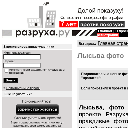
Главная
|
О прое
регистрации
Главная стра
Вы здесь:
Зарегистрированные участники
Имя пользователя:
Лысьва фото
Пароль:
Автоматически входить при следующем
посещении
Подпишитесь на новые фот
"нравится":
»
Напомнить мне пароль
Если понравился проект в 
Ещё не участник?
Лысьва, фото 
проекте Разрух
правдивые фото
Зарегистрированные участники могут
размещать свои фото, следить за
не найти на офиц