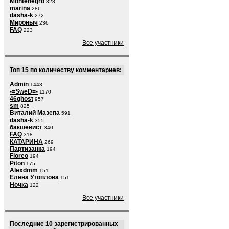
Montenegro
328
marina
286
dasha-k
272
Мироныч
236
FAQ
223
Все участники
Топ 15 по количеству комментариев:
Admin
1443
-=SweD=-
1170
46ghost
957
sm
825
Виталий Мазепа
591
dasha-k
355
бакшевист
340
FAQ
318
КАТАРИНА
269
Партизанка
194
Floreo
194
Piton
175
Alexdmm
151
Елена Утоплова
151
Ночка
122
Все участники
Последние 10 зарегистрированных