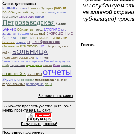
Слова для поиска:
мы опубликуем эти
мышкин
ржавый
игровой
Евгений Зубарев
на главной страни
поборы
детский сад разруха
эксплуатация
программу
СВОБОДА
Питер
публикаций) проек
Петрозаводская
Киров
Бункер
Обманутые
попса
ЗАТОПИЛО
юго-
ЗАБРОШЕННЫЕ
западная
городом
Совхозный
барак
проекта
56.
АВТОМОБИЛЕЙ
Троицко-
отдел образования
Печорск.
вируса
Реклама:
уборка
общежитие КСМ
д12
. Петроградский
БОЛЬНИЦА
район
Гидроэлектростанция
Путин
они
Законодательное собрание Санкт-Петербурга
краб
Карьерная
единоросы
месте
Филь
имени
отчеты
ВЫШНИЙ
НОВОСТРОЙКА
Украинск
Гороховая
модернизация систем
водоснабжения
распродажа
овцы
Все ключевые слова
Вы можете проявить участие, установив
кнопку проекта на Ваш сайт:
Получить код кнопки!
Последнее на форуме: