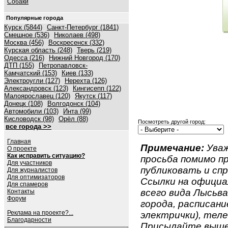
Собаки
Популярные города
Курск (5844)
Санкт-Петербург (1841)
Смешное (536)
Николаев (498)
Москва (456)
Воскресенск (332)
Курская область (248)
Тверь (219)
Одесса (216)
Нижний Новгород (170)
ДТП (155)
Петропавловск-
Камчатский (153)
Киев (133)
Электроугли (127)
Нерехта (126)
Александровск (123)
Кингисепп (122)
Малоярославец (120)
Якутск (117)
Донецк (108)
Волгодонск (104)
Автомобили (103)
Инта (99)
Кисловодск (98)
Орёл (88)
Посмотреть другой город:
все города >>
Главная
Примечание:
Уваж
О проекте
Как исправить ситуацию?
просьба помимо 
Для участников
публиковать и спр
Для журналистов
Для оптимизаторов
Ссылки на официа
Для спамеров
всего вида Лысьва.
Контакты
Форум
города, расписан
Реклама на проекте?...
электрички), теле
Благодарности
Присылайте вышеу