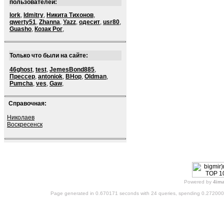
пользователей:
lork
,
ldmitry
,
Никита Тихонов
,
qwerty51
,
Zhanna
,
Yazz
,
одесит
,
usr80
,
Guasho
,
Козак Рог
,
Только что были на сайте:
46ghost
,
test
,
JemesBond885
,
Прессер
,
antoniok
,
BHop
,
Oldman
,
Pumcha
,
ves
,
Gaw
,
Справочная:
Николаев
Воскресенск
Powered by
4im
Page generated in 0.670171 seconds with 24 queries, spending 0.27200