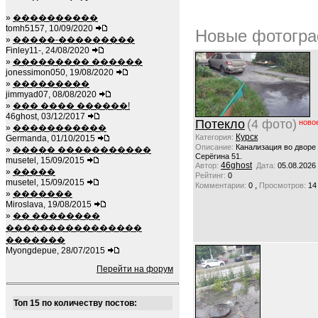
»
����������
tomh5157, 10/09/2020
Новые фотогра
»
�����-���������
Finley11-, 24/08/2020
»
��������� ������
jonessimon050, 19/08/2020
»
���������
jimmyad07, 08/08/2020
»
��� ���� ������!
46ghost, 03/12/2017
Потекло
(4 фото)
ново
»
�����������
Курск
Категория:
Germanda, 01/10/2015
Описание:
Канализация во дворе
»
����� �����������
Серёгина 51.
musetel, 15/09/2015
46ghost
Автор:
Дата:
05.08.2026
»
�����
Рейтинг:
0
musetel, 15/09/2015
,
Комментарии:
0
Просмотров:
14
»
�������
Miroslava, 19/08/2015
»
�� ��������
����������������
�������
Myongdepue, 28/07/2015
Перейти на форум
Топ 15 по количеству постов: