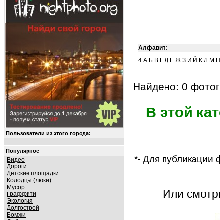
Алфавит:
4
А
Б
В
Г
Д
Е
Ж
З
И
Й
К
Л
М
Н
Найдено: 0 фотог
В этой ка
Пользователи из этого города:
Популярное
*- Для публикации
Видео
Дороги
Детские площадки
Колодцы (люки)
Мусор
Или смот
Граффити
Экология
Долгострой
Бомжи