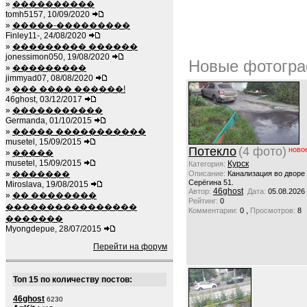
»
����������
tomh5157, 10/09/2020
»
�����-���������
Finley11-, 24/08/2020
»
��������� ������
jonessimon050, 19/08/2020
Новые фотогра
»
���������
jimmyad07, 08/08/2020
»
��� ���� ������!
46ghost, 03/12/2017
»
�����������
Germanda, 01/10/2015
»
����� �����������
musetel, 15/09/2015
Потекло
(4 фото)
ново
»
�����
musetel, 15/09/2015
Курск
Категория:
»
�������
Описание:
Канализация во дворе
Серёгина 51.
Miroslava, 19/08/2015
46ghost
Автор:
Дата:
05.08.2026
»
�� ��������
Рейтинг:
0
����������������
,
Комментарии:
0
Просмотров:
8
�������
Myongdepue, 28/07/2015
Перейти на форум
Топ 15 по количеству постов:
46ghost
6230