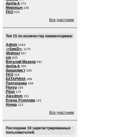
dasha-k
272
Мироныч
236
FAQ
223
Все участники
Топ 15 по количеству комментариев:
Admin
1443
-=SweD=-
1170
46ghost
957
sm
825
Виталий Мазепа
591
dasha-k
355
бакшевист
340
FAQ
318
КАТАРИНА
269
Партизанка
194
Floreo
194
Piton
175
Alexdmm
151
Елена Утоплова
151
Ночка
122
Все участники
Последние 10 зарегистрированных
пользователей: