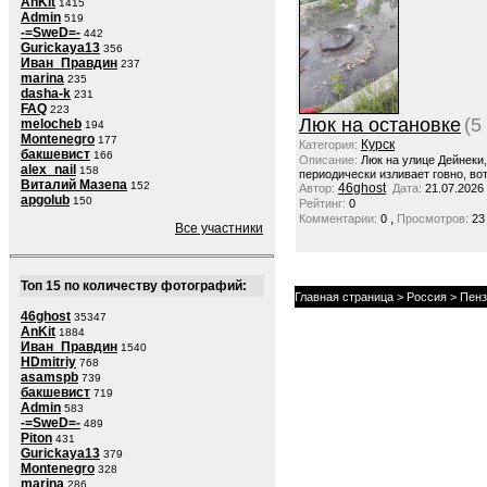
AnKit
1415
Admin
519
-=SweD=-
442
Gurickaya13
356
Иван_Правдин
237
marina
235
dasha-k
231
FAQ
223
Люк на остановке
(5
melocheb
194
Montenegro
177
Курск
Категория:
бакшевист
166
Описание:
Люк на улице Дейнеки
alex_nail
158
периодически изливает говно, вот
Виталий Мазепа
152
46ghost
Автор:
Дата:
21.07.2026
apgolub
150
Рейтинг:
0
,
Комментарии:
0
Просмотров:
23
Все участники
Топ 15 по количеству фотографий:
Главная страница
>
Россия
>
Пенз
46ghost
35347
AnKit
1884
Иван_Правдин
1540
HDmitriy
768
asamspb
739
бакшевист
719
Admin
583
-=SweD=-
489
Piton
431
Gurickaya13
379
Montenegro
328
marina
286