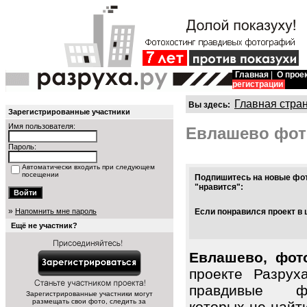
Главная
|
О прое
регистрации
Главная стра
Вы здесь:
Зарегистрированные участники
Имя пользователя:
Евлашево фот
Пароль:
Автоматически входить при следующем
посещении
Подпишитесь на новые фот
"нравится":
»
Напомнить мне пароль
Если понравился проект в 
Ещё не участник?
Евлашево, фот
проекте Разрух
правдивые ф
Зарегистрированные участники могут
размещать свои фото, следить за
которых не найт