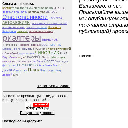
Слова для поиска:
Евлашево, и т.п.
время
территория МО Черная речка
ОТДЫХ
Присылайте вышеу
ДОСКА
детские-площадки
распродажа
Ответственности
мы опубликуем эти
Василево
АВТОМОБИЛЬ
да и интернет номальный
на главной страни
появился не так давно....
печаль
Снежинск
публикаций) проек
Кемерово
вывеска
чиновник-олигарх
риэлтеры
ПЕРЕУЛОК
"Петровский
перспективных
СССР
МАЛУЮ
Менжинского
Тюмень
Румыния
электроуглинский
ЧИНОВНИК
ОВО
юбилейный
www
влага
Реклама:
Зенит
Воробьева
воды"
БАССЕЙН
Маслоцех
Спорт
кнопка
Астраханская
разбить
Запрудня
РОМАШКОВО
фотограф
А.Ф.Можайского
Пляж
ДРУЖБА
курьезы
Внутри
радмир
дверей
БАР
Все ключевые слова
Вы можете проявить участие, установив
кнопку проекта на Ваш сайт:
Получить код кнопки!
Последнее на форуме: