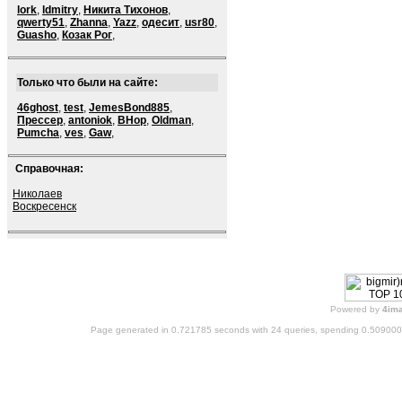
lork
,
ldmitry
,
Никита Тихонов
,
qwerty51
,
Zhanna
,
Yazz
,
одесит
,
usr80
,
Guasho
,
Козак Рог
,
Только что были на сайте:
46ghost
,
test
,
JemesBond885
,
Прессер
,
antoniok
,
BHop
,
Oldman
,
Pumcha
,
ves
,
Gaw
,
Справочная:
Николаев
Воскресенск
Powered by
4im
Page generated in 0.721785 seconds with 24 queries, spending 0.50900