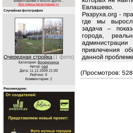
комментариями и многое другое...
Все плюсы регистрации >>
Евлашево.
Случайная фотография
Разруха.org - п
где мы выросл
задача – показ
города, реаль
администрации
привлечения об
данной проблем
Очередная стройка
(1 фото)
Категория:
Воскресенск
Автор:
nad
Дата: 11.12.2009 21:00
(Просмотров: 528
Рейтинг: 0
Комментарии: 2
Рекомендуем: