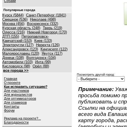
Собаки
Популярные города
Курск (5844)
Санкт-Петербург (1841)
Смешное (536)
Николаев (498)
Москва (456)
Воскресенск (332)
Курская область (248)
Тверь (219)
Одесса (216)
Нижний Новгород (170)
ДТП (155)
Петропавловск-
Камчатский (153)
Киев (133)
Электроугли (127)
Нерехта (126)
Александровск (123)
Кингисепп (122)
Малоярославец (120)
Якутск (117)
Донецк (108)
Волгодонск (104)
Автомобили (103)
Инта (99)
Кисловодск (98)
Орёл (88)
все города >>
Посмотреть другой город:
Главная
О проекте
Как исправить ситуацию?
Примечание:
Уваж
Для участников
просьба помимо 
Для журналистов
Для оптимизаторов
публиковать и спр
Для спамеров
Контакты
Ссылки на официа
Форум
всего вида Евлаше
Реклама на проекте?...
карту города, ра
Благодарности
(автобусы и элект