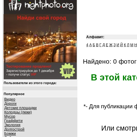
Алфавит:
4
А
Б
В
Г
Д
Е
Ж
З
И
Й
К
Л
М
Н
Найдено: 0 фотог
В этой ка
Пользователи из этого города:
Популярное
Видео
Дороги
*- Для публикации
Детские площадки
Колодцы (люки)
Мусор
Граффити
Экология
Или смот
Долгострой
Бомжи