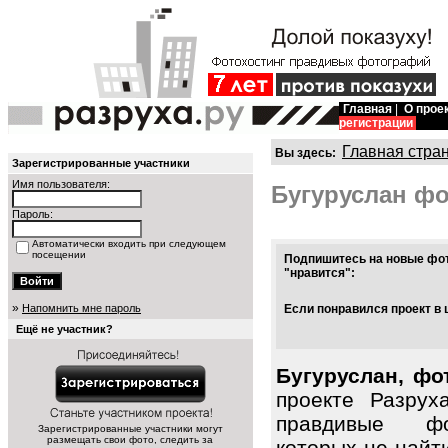
Главная
|
О прое
регистрации
Главная стра
Вы здесь:
Зарегистрированные участники
Имя пользователя:
Бугуруслан ф
Пароль:
Автоматически входить при следующем
посещении
Подпишитесь на новые фот
"нравится":
»
Напомнить мне пароль
Если понравился проект в 
Ещё не участник?
Бугуруслан, фо
проекте Разрух
правдивые фо
Зарегистрированные участники могут
размещать свои фото, следить за
которых не найт