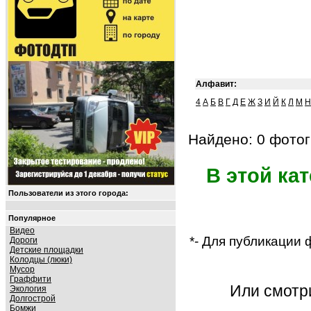
Алфавит:
4
А
Б
В
Г
Д
Е
Ж
З
И
Й
К
Л
М
Н
Найдено: 0 фотог
В этой ка
Пользователи из этого города:
Популярное
Видео
*- Для публикации
Дороги
Детские площадки
Колодцы (люки)
Мусор
Граффити
Или смот
Экология
Долгострой
Бомжи