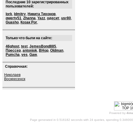
Последние 10 зарегистрированных
пользователей:
lork
,
ldmitry
,
Никита Тихонов
,
qwerty51
,
Zhanna
,
Yazz
,
одесит
,
usr80
,
Guasho
,
Козак Рог
,
Только что были на сайте:
46ghost
,
test
,
JemesBond885
,
Прессер
,
antoniok
,
BHop
,
Oldman
,
Pumcha
,
ves
,
Gaw
,
Справочная:
Николаев
Воскресенск
Powered by
4im
Page generated in 0.516182 seconds with 24 queries, spending 0.34600