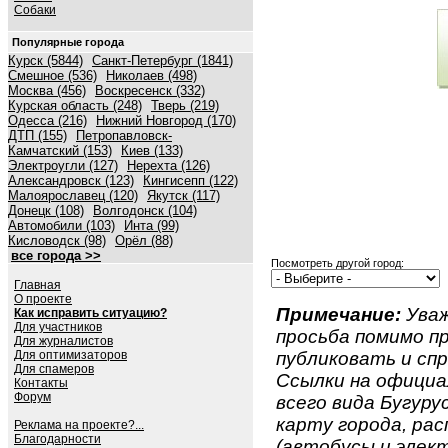
Собаки
Популярные города
Курск (5844)
Санкт-Петербург (1841)
Смешное (536)
Николаев (498)
Москва (456)
Воскресенск (332)
Курская область (248)
Тверь (219)
Одесса (216)
Нижний Новгород (170)
ДТП (155)
Петропавловск-
Камчатский (153)
Киев (133)
Электроугли (127)
Нерехта (126)
Александровск (123)
Кингисепп (122)
Малоярославец (120)
Якутск (117)
Донецк (108)
Волгодонск (104)
Автомобили (103)
Инта (99)
Кисловодск (98)
Орёл (88)
все города >>
Посмотреть другой город:
Главная
О проекте
Примечание:
Уваж
Как исправить ситуацию?
Для участников
просьба помимо 
Для журналистов
Для оптимизаторов
публиковать и спр
Для спамеров
Ссылки на официа
Контакты
Форум
всего вида Бугурус
карту города, ра
Реклама на проекте?...
Благодарности
(автобусы и элект