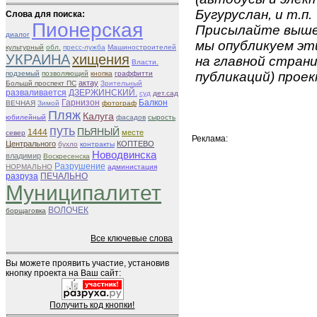
Бугуруслан, и т.п.
Слова для поиска:
Пионерская
Присылайте вышеу
диалог
мы опубликуем эти
культурный
обл.
пресс-лужба
Машиностроителей
УКРАИНА
хищения
на главной страни
Власти.
подземый
позволяющий
кнопка
граффитти
публикаций) проек
актау
Большй проспект ПС
Зрительный
разваливается
ДЗЕРЖИНСКИЙ.
суд
дет.сад
Гарнизон
Балкон
ВЕЧНАЯ
Зимой
фотограф
Пляж
Калуга
юбилейный
фасадов
сырость
путь
ПЬЯНЫЙ
1444
месте
север
Реклама:
Центрального
КОПТЕВО
бухло
контракты
Новодвинска
владимир
Воскресенска
Разрушение
НОРМАЛЬНО
администация
разруза
ПЕЧАЛЬНО
Муниципалитет
ВОЛОЧЕК
борщаговка
Все ключевые слова
Вы можете проявить участие, установив
кнопку проекта на Ваш сайт:
Получить код кнопки!