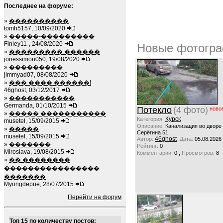
Последнее на форуме:
»
����������
tomh5157, 10/09/2020
»
�����-���������
Finley11-, 24/08/2020
Новые фотогра
»
��������� ������
jonessimon050, 19/08/2020
»
���������
jimmyad07, 08/08/2020
»
��� ���� ������!
46ghost, 03/12/2017
»
�����������
Germanda, 01/10/2015
Потекло
(4 фото)
ново
»
����� �����������
Курск
Категория:
musetel, 15/09/2015
Описание:
Канализация во дворе
»
�����
Серёгина 51.
musetel, 15/09/2015
46ghost
Автор:
Дата:
05.08.2026
»
�������
Рейтинг:
0
Miroslava, 19/08/2015
,
Комментарии:
0
Просмотров:
8
»
�� ��������
����������������
�������
Myongdepue, 28/07/2015
Перейти на форум
Топ 15 по количеству постов: