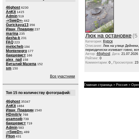
46ghost
6230
AnKit
1415
Admin
519
-=SweD=-
442
Gurickaya13
356
Иван_Правдин
237
marina
235
Люк на остановке
(5
dasha-k
231
Курск
Категория:
FAQ
223
Описание:
Люк на улице Дейнеки
melocheb
194
периодически изливает говно, вот
Montenegro
177
46ghost
Автор:
Дата:
21.07.2026
бакшевист
166
Рейтинг:
0
alex_nail
158
,
Комментарии:
0
Просмотров:
23
Виталий Мазепа
152
sm
150
Все участники
Главная страница
>
Россия
>
Орен
Топ 15 по количеству фотографий:
46ghost
35347
AnKit
1884
Иван_Правдин
1540
HDmitriy
768
asamspb
739
бакшевист
719
Admin
583
-=SweD=-
489
Piton
431