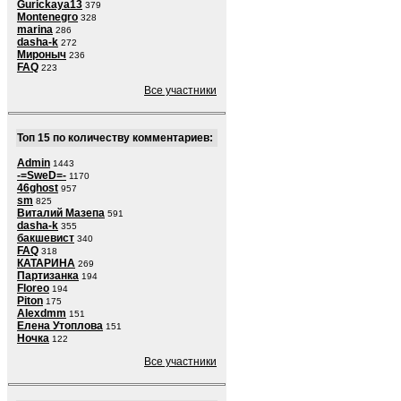
Gurickaya13
379
Montenegro
328
marina
286
dasha-k
272
Мироныч
236
FAQ
223
Все участники
Топ 15 по количеству комментариев:
Admin
1443
-=SweD=-
1170
46ghost
957
sm
825
Виталий Мазепа
591
dasha-k
355
бакшевист
340
FAQ
318
КАТАРИНА
269
Партизанка
194
Floreo
194
Piton
175
Alexdmm
151
Елена Утоплова
151
Ночка
122
Все участники