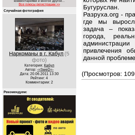
комментариями и многое другое...
Все плюсы регистрации >>
Бугуруслан.
Случайная фотография
Разруха.org - п
где мы выросл
задача – показ
города, реаль
администрации
привлечения об
Наркоманы в г. Кабул
(5
данной проблем
фото)
Категория:
Кабул
Автор:
-=SweD=-
(Просмотров: 109
Дата: 20.06.2011 13:30
Рейтинг: 4
Комментарии: 2
Рекомендуем: