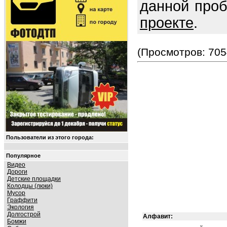
данной про
проекте
.
(Просмотров: 705
Пользователи из этого города:
Популярное
Видео
Дороги
Детские площадки
Колодцы (люки)
Мусор
Граффити
Экология
Долгострой
Алфавит:
Бомжи