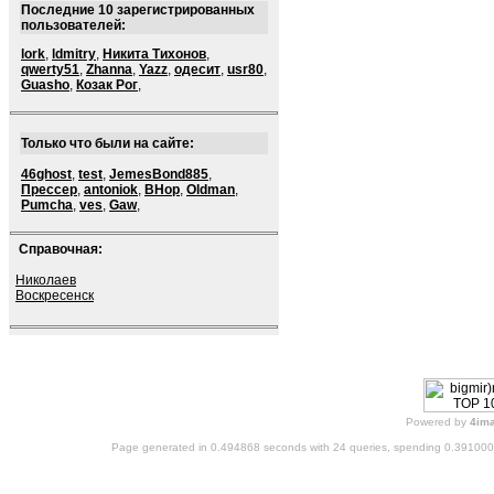
Последние 10 зарегистрированных
пользователей:
lork
,
ldmitry
,
Никита Тихонов
,
qwerty51
,
Zhanna
,
Yazz
,
одесит
,
usr80
,
Guasho
,
Козак Рог
,
Только что были на сайте:
46ghost
,
test
,
JemesBond885
,
Прессер
,
antoniok
,
BHop
,
Oldman
,
Pumcha
,
ves
,
Gaw
,
Справочная:
Николаев
Воскресенск
Powered by
4im
Page generated in 0.494868 seconds with 24 queries, spending 0.39100