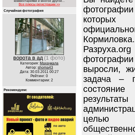
комментариями и многое другое...
Все плюсы регистрации >>
фотограф
Случайная фотография
которых
официал
Кормиловка.
Разруха.o
фотографи
ворота в ад
(1 фото)
Категория:
Махачкала
выросли, ж
Автор:
shoma43
Дата: 30.03.2011 00:27
Рейтинг: 0
задача – п
Комментарии: 2
состояние 
Рекомендуем:
резуль
администрац
целью 
обществен