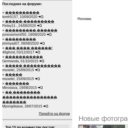
Последнее на форуме:
»
����������
tomh5157, 10/09/2020
Реклама:
»
�����-���������
Finley11-, 24/08/2020
»
��������� ������
jonessimon050, 19/08/2020
»
���������
jimmyad07, 08/08/2020
»
��� ���� ������!
46ghost, 03/12/2017
»
�����������
Germanda, 01/10/2015
»
����� �����������
musetel, 15/09/2015
»
�����
musetel, 15/09/2015
»
�������
Miroslava, 19/08/2015
»
�� ��������
����������������
�������
Myongdepue, 28/07/2015
Перейти на форум
Новые фотогра
Топ 15 по количеству постов: