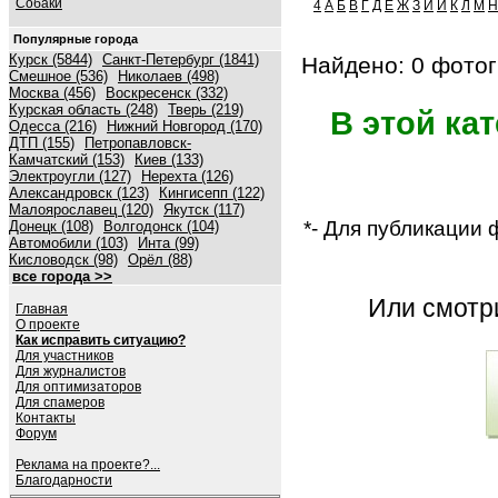
Собаки
4
А
Б
В
Г
Д
Е
Ж
З
И
Й
К
Л
М
Н
Популярные города
Курск (5844)
Санкт-Петербург (1841)
Найдено: 0 фотог
Смешное (536)
Николаев (498)
Москва (456)
Воскресенск (332)
Курская область (248)
Тверь (219)
В этой ка
Одесса (216)
Нижний Новгород (170)
ДТП (155)
Петропавловск-
Камчатский (153)
Киев (133)
Электроугли (127)
Нерехта (126)
Александровск (123)
Кингисепп (122)
Малоярославец (120)
Якутск (117)
*- Для публикации
Донецк (108)
Волгодонск (104)
Автомобили (103)
Инта (99)
Кисловодск (98)
Орёл (88)
все города >>
Или смот
Главная
О проекте
Как исправить ситуацию?
Для участников
Для журналистов
Для оптимизаторов
Для спамеров
Контакты
Форум
Реклама на проекте?...
Благодарности