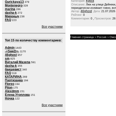
Курск
Категория:
Gurickaya13
379
Описание:
Люк на улице Дейнеки
Montenegro
328
периодически изливает говно, вот
marina
286
46ghost
Автор:
Дата:
21.07.2026
dasha-k
272
Рейтинг:
0
Мироныч
236
,
Комментарии:
0
Просмотров:
26
FAQ
223
Все участники
Главная страница
>
Россия
>
Омск
Топ 15 по количеству комментариев:
Admin
1443
-=SweD=-
1170
46ghost
957
sm
825
Виталий Мазепа
591
dasha-k
355
бакшевист
340
FAQ
318
КАТАРИНА
269
Партизанка
194
Floreo
194
Piton
175
Alexdmm
151
Елена Утоплова
151
Ночка
122
Все участники