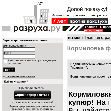
Главная
|
О прое
регистрации
Главная стра
Вы здесь:
Зарегистрированные участники
Имя пользователя:
Кормиловка ф
Пароль:
Автоматически входить при следующем
посещении
Подпишитесь на новые фот
"нравится":
»
Напомнить мне пароль
Если понравился проект в 
Ещё не участник?
Кормиловка
купюр!
На п
Зарегистрированные участники могут
Вы найдете
размещать свои фото, следить за