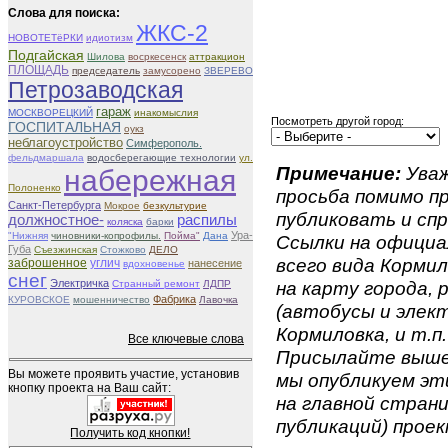
Слова для поиска:
ЖКС-2
НОВОТЕТёРКИ
идиотизм
Подгайская
Шилова
восркесенск
аттракцион
ПЛОЩАДЬ
председатель
замусорено
ЗВЕРЕВО
Петрозаводская
гараж
МОСКВОРЕЦКИЙ
инакомыслия
Посмотреть другой город:
ГОСПИТАЛЬНАЯ
оукз
неблагоустройство
Симферополь.
фельдмаршала
водосберегающие технологии
ул.
Примечание:
Уваж
набережная
Полоненко
просьба помимо 
Санкт-Петербурга
Мокрое
безкультурие
публиковать и спр
должностное-
распилы
коляска
барки
Ура-
"Нижняя
чиновники-копрофилы.
Пойма"
Дана
Ссылки на официа
Губа
Съезжинская
Стожково
ДЕЛО
всего вида Кормил
заброшенное
углич
нанесение
вдохновенье
снег
Электричка
на карту города,
Странный ремонт
ЛДПР
Фабрика
КУРОВСКОЕ
мошенничество
Лавочка
(автобусы и элект
Кормиловка, и т.п.
Все ключевые слова
Присылайте вышеу
Вы можете проявить участие, установив
мы опубликуем эти
кнопку проекта на Ваш сайт:
на главной страни
публикаций) проек
Получить код кнопки!