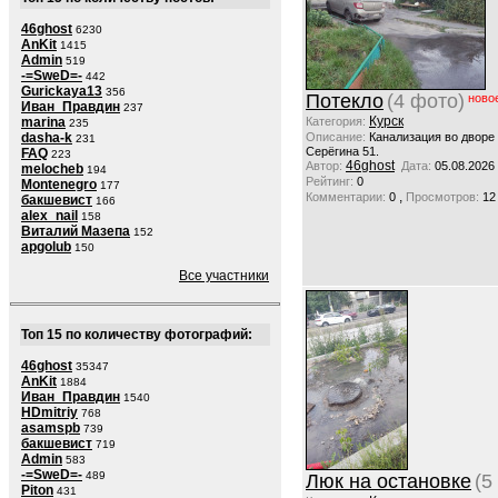
46ghost
6230
AnKit
1415
Admin
519
-=SweD=-
442
Gurickaya13
356
Потекло
(4 фото)
ново
Иван_Правдин
237
Курск
marina
Категория:
235
dasha-k
Описание:
Канализация во дворе
231
Серёгина 51.
FAQ
223
46ghost
Автор:
Дата:
05.08.2026
melocheb
194
Рейтинг:
0
Montenegro
177
,
Комментарии:
0
Просмотров:
12
бакшевист
166
alex_nail
158
Виталий Мазепа
152
apgolub
150
Все участники
Топ 15 по количеству фотографий:
46ghost
35347
AnKit
1884
Иван_Правдин
1540
HDmitriy
768
asamspb
739
бакшевист
719
Admin
583
-=SweD=-
489
Люк на остановке
(5
Piton
431