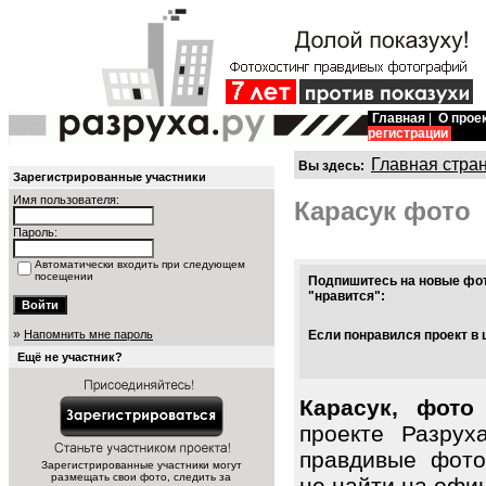
Главная
|
О прое
регистрации
Главная стра
Вы здесь:
Зарегистрированные участники
Имя пользователя:
Карасук фото
Пароль:
Автоматически входить при следующем
посещении
Подпишитесь на новые фот
"нравится":
»
Напомнить мне пароль
Если понравился проект в 
Ещё не участник?
Карасук, фото
проекте Разрух
правдивые фото
Зарегистрированные участники могут
размещать свои фото, следить за
не найти на офиц