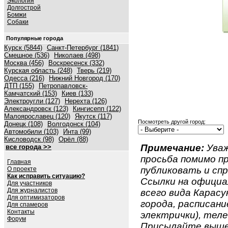
Экология
Долгострой
Бомжи
Собаки
Популярные города
Курск (5844)
Санкт-Петербург (1841)
Смешное (536)
Николаев (498)
Москва (456)
Воскресенск (332)
Курская область (248)
Тверь (219)
Одесса (216)
Нижний Новгород (170)
ДТП (155)
Петропавловск-
Камчатский (153)
Киев (133)
Электроугли (127)
Нерехта (126)
Александровск (123)
Кингисепп (122)
Малоярославец (120)
Якутск (117)
Посмотреть другой город:
Донецк (108)
Волгодонск (104)
Автомобили (103)
Инта (99)
Кисловодск (98)
Орёл (88)
Примечание:
Уваж
все города >>
просьба помимо 
Главная
публиковать и спр
О проекте
Как исправить ситуацию?
Ссылки на официа
Для участников
Для журналистов
всего вида Карасук
Для оптимизаторов
города, расписан
Для спамеров
Контакты
электрички), телеф
Форум
Присылайте вышеу