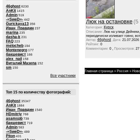
46ghost
6230
AnKit
1415
Admin
519
-=SweD=-
442
Люк на остановке
(5
Gurickaya13
356
Курск
Категория:
Иван_Правдин
237
Описание:
Люк на улице Дейнеки
marina
235
периодически изливает говно, вот
dasha-k
231
46ghost
Автор:
Дата:
21.07.2026
FAQ
223
Рейтинг:
0
melocheb
194
,
Комментарии:
0
Просмотров:
27
Montenegro
177
бакшевист
166
alex_nail
158
Виталий Мазепа
152
sm
150
Главная страница
>
Россия
>
Ново
Все участники
Топ 15 по количеству фотографий:
46ghost
35347
AnKit
1884
Иван_Правдин
1540
HDmitriy
768
asamspb
739
бакшевист
719
Admin
583
-=SweD=-
489
Piton
431