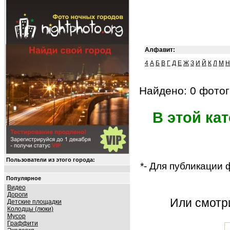
Алфавит:
4
А
Б
В
Г
Д
Е
Ж
З
И
Й
К
Л
М
Н
Найдено: 0 фотог
В этой ка
Пользователи из этого города:
*- Для публикации
Популярное
Видео
Дороги
Или смот
Детские площадки
Колодцы (люки)
Мусор
Граффити