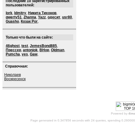
Последние 10 зарегистрированных
пользователей:
lork
,
ldmitry
,
Никита Тихонов
,
qwerty51
,
Zhanna
,
Yazz
,
одесит
,
usr80
,
Guasho
,
Козак Рог
,
Только что были на сайте:
46ghost
,
test
,
JemesBond885
,
Прессер
,
antoniok
,
BHop
,
Oldman
,
Pumcha
,
ves
,
Gaw
,
Справочная:
Николаев
Воскресенск
Powered by
4im
Page generated in 0.347856 seconds with 24 queries, spending 0.26000