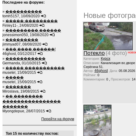
Последнее на форуме:
»
����������
Новые фотогра
tomh5157, 10/09/2020
»
�����-���������
Finley11-, 24/08/2020
»
��������� ������
jonessimon050, 19/08/2020
»
���������
jimmyad07, 08/08/2020
»
��� ���� ������!
Потекло
(4 фото)
ново
46ghost, 03/12/2017
»
�����������
Курск
Категория:
Germanda, 01/10/2015
Описание:
Канализация во дворе
Серёгина 51.
»
����� �����������
46ghost
Автор:
Дата:
05.08.2026
musetel, 15/09/2015
Рейтинг:
0
»
�����
,
Комментарии:
0
Просмотров:
14
musetel, 15/09/2015
»
�������
Miroslava, 19/08/2015
»
�� ��������
����������������
�������
Myongdepue, 28/07/2015
Перейти на форум
Топ 15 по количеству постов: