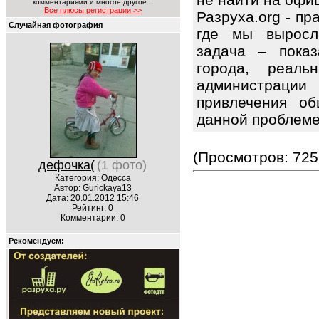
комментариями и многое другое...
Все плюсы регистрации >>
Разруха.org - п
Случайная фотография
где мы выросл
задача – показ
города, реаль
администраци
привлечения об
данной проблем
(Просмотров: 725
дефочка(
(1 фото)
Категория:
Одесса
Автор:
Gurickaya13
Дата: 20.01.2012 15:46
Рейтинг: 0
Комментарии: 0
Рекомендуем: