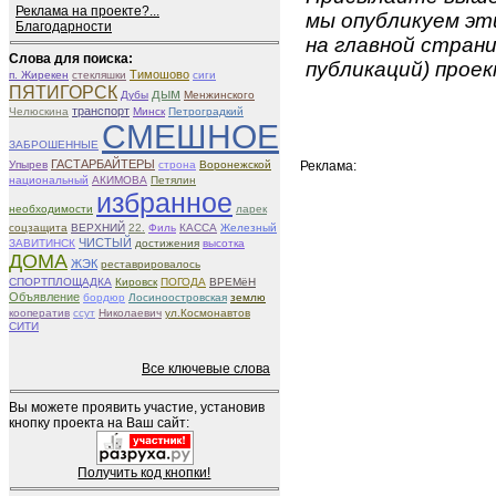
Реклама на проекте?...
мы опубликуем эти
Благодарности
на главной страни
Слова для поиска:
публикаций) проек
Тимошово
п. Жирекен
стекляшки
сиги
ПЯТИГОРСК
дым
Дубы
Менжинского
транспорт
Челюскина
Минск
Петроградкий
СМЕШНОЕ
ЗАБРОШЕННЫЕ
ГАСТАРБАЙТЕРЫ
Упырев
строна
Воронежской
Реклама:
национальный
АКИМОВА
Петялин
избранное
необходимости
ларек
соцзащита
ВЕРХНИЙ
22.
Филь
КАССА
Железный
ЧИСТЫЙ
ЗАВИТИНСК
достижения
высотка
ДОМА
ЖЭК
реставрировалось
СПОРТПЛОЩАДКА
Кировск
ПОГОДА
ВРЕМёН
Объявление
бордюр
Лосиноостровская
землю
кооператив
ссут
Николаевич
ул.Космонавтов
СИТИ
Все ключевые слова
Вы можете проявить участие, установив
кнопку проекта на Ваш сайт:
Получить код кнопки!