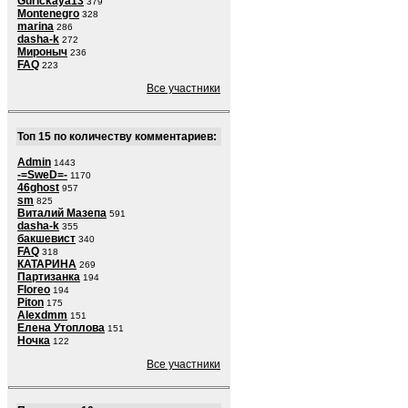
Gurickaya13
379
Montenegro
328
marina
286
dasha-k
272
Мироныч
236
FAQ
223
Все участники
Топ 15 по количеству комментариев:
Admin
1443
-=SweD=-
1170
46ghost
957
sm
825
Виталий Мазепа
591
dasha-k
355
бакшевист
340
FAQ
318
КАТАРИНА
269
Партизанка
194
Floreo
194
Piton
175
Alexdmm
151
Елена Утоплова
151
Ночка
122
Все участники