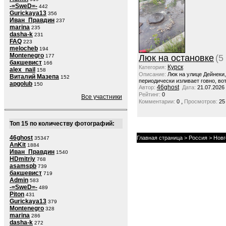
-=SweD=-
442
Gurickaya13
356
Иван_Правдин
237
marina
235
dasha-k
231
FAQ
223
melocheb
194
Montenegro
177
Люк на остановке
(5
бакшевист
166
Курск
Категория:
alex_nail
158
Описание:
Люк на улице Дейнеки
Виталий Мазепа
152
периодически изливает говно, вот
apgolub
150
46ghost
Автор:
Дата:
21.07.2026
Рейтинг:
0
Все участники
,
Комментарии:
0
Просмотров:
25
Топ 15 по количеству фотографий:
46ghost
Главная страница
>
Россия
>
Новг
35347
AnKit
1884
Иван_Правдин
1540
HDmitriy
768
asamspb
739
бакшевист
719
Admin
583
-=SweD=-
489
Piton
431
Gurickaya13
379
Montenegro
328
marina
286
dasha-k
272