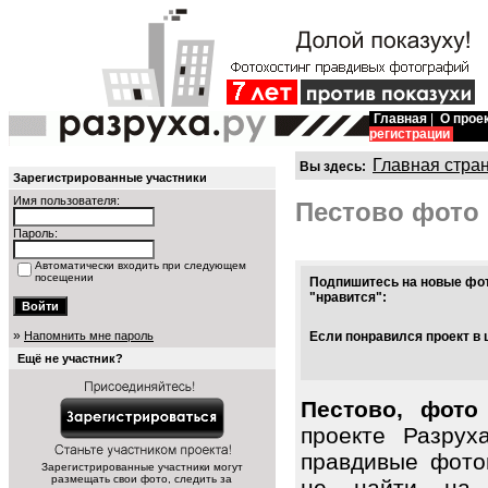
Главная
|
О прое
регистрации
Главная стра
Вы здесь:
Зарегистрированные участники
Имя пользователя:
Пестово фото
Пароль:
Автоматически входить при следующем
посещении
Подпишитесь на новые фот
"нравится":
»
Напомнить мне пароль
Если понравился проект в 
Ещё не участник?
Пестово, фото
проекте Разрух
правдивые фото
Зарегистрированные участники могут
размещать свои фото, следить за
не найти на 