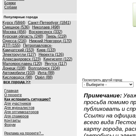
Бомжи
Собаки
Популярные города
Курск (5844)
Санкт-Петербург (1841)
Смешное (536)
Николаев (498)
Москва (456)
Воскресенск (332)
Курская область (248)
Тверь (219)
Одесса (216)
Нижний Новгород (170)
ДТП (155)
Петропавловск-
Камчатский (153)
Киев (133)
Электроугли (127)
Нерехта (126)
Александровск (123)
Кингисепп (122)
Малоярославец (120)
Якутск (117)
Донецк (108)
Волгодонск (104)
Автомобили (103)
Инта (99)
Кисловодск (98)
Орёл (88)
Посмотреть другой город:
все города >>
Главная
Примечание:
Уваж
О проекте
Как исправить ситуацию?
просьба помимо 
Для участников
Для журналистов
публиковать и спр
Для оптимизаторов
Ссылки на официа
Для спамеров
Контакты
всего вида Пестов
Форум
карту города, ра
Реклама на проекте?...
(автобусы и элект