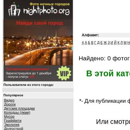
Алфавит:
4
А
Б
В
Г
Д
Е
Ж
З
И
Й
К
Л
М
Н
Найдено: 0 фотог
В этой ка
Пользователи из этого города:
Популярное
*- Для публикации
Видео
Дороги
Детские площадки
Колодцы (люки)
Мусор
Или смот
Граффити
Экология
Долгострой