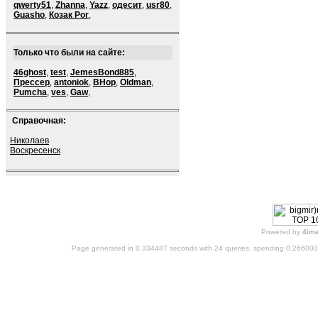
qwerty51
,
Zhanna
,
Yazz
,
одесит
,
usr80
,
Guasho
,
Козак Рог
,
Только что были на сайте:
46ghost
,
test
,
JemesBond885
,
Прессер
,
antoniok
,
BHop
,
Oldman
,
Pumcha
,
ves
,
Gaw
,
Справочная:
Николаев
Воскресенск
Powered by
4im
Page generated in 0.334487 seconds with 24 queries, spending 0.26600