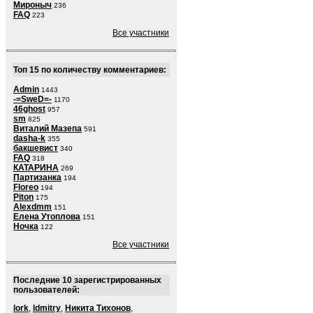
Мироныч
236
FAQ
223
Все участники
Топ 15 по количеству комментариев:
Admin
1443
-=SweD=-
1170
46ghost
957
sm
825
Виталий Мазепа
591
dasha-k
355
бакшевист
340
FAQ
318
КАТАРИНА
269
Партизанка
194
Floreo
194
Piton
175
Alexdmm
151
Елена Утоплова
151
Ночка
122
Все участники
Последние 10 зарегистрированных
пользователей:
lork
,
ldmitry
,
Никита Тихонов
,