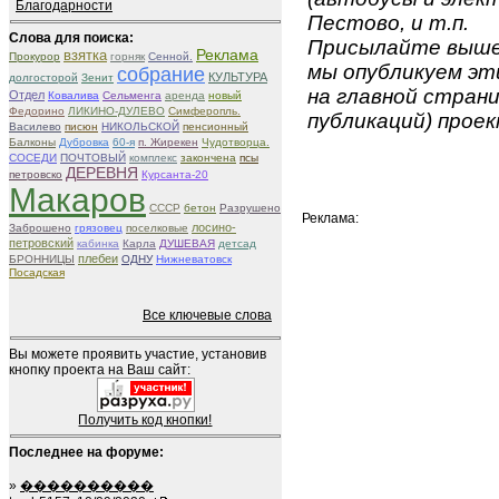
Благодарности
Пестово, и т.п.
Слова для поиска:
Присылайте вышеу
Реклама
взятка
Прокурор
горняк
Сенной.
мы опубликуем эти
собрание
КУЛЬТУРА
долгосторой
Зенит
на главной страни
Отдел
Ковалива
Сельменга
аренда
новый
Федорино
ЛИКИНО-ДУЛЕВО
Симферопль.
публикаций) проек
Василево
писюн
НИКОЛЬСКОЙ
пенсионный
Балконы
Дубровка
60-я
п. Жирекен
Чудотворца.
СОСЕДИ
ПОЧТОВЫЙ
комплекс
закончена
псы
ДЕРЕВНЯ
петровско
Курсанта-20
Макаров
СССР
бетон
Разрушено
Реклама:
лосино-
Заброшено
грязовец
поселковые
петровский
кабинка
Карла
ДУШЕВАЯ
детсад
плебеи
БРОННИЦЫ
ОДНУ
Нижневатовск
Посадская
Все ключевые слова
Вы можете проявить участие, установив
кнопку проекта на Ваш сайт:
Получить код кнопки!
Последнее на форуме:
»
����������