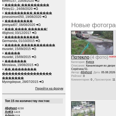
tomh5157, 10/09/2020
»
�����-���������
Finley11-, 24/08/2020
»
��������� ������
jonessimon050, 19/08/2020
»
���������
Новые фотогра
jimmyad07, 08/08/2020
»
��� ���� ������!
46ghost, 03/12/2017
»
�����������
Germanda, 01/10/2015
»
����� �����������
musetel, 15/09/2015
»
�����
Потекло
(4 фото)
ново
musetel, 15/09/2015
»
�������
Курск
Категория:
Miroslava, 19/08/2015
Описание:
Канализация во дворе
»
�� ��������
Серёгина 51.
46ghost
Автор:
Дата:
05.08.2026
����������������
Рейтинг:
0
�������
,
Комментарии:
0
Просмотров:
11
Myongdepue, 28/07/2015
Перейти на форум
Топ 15 по количеству постов:
46ghost
6230
AnKit
1415
Admin
519