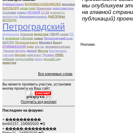
Администраци
ВОДНИКИ-ХЛЕБНИКОВО
верховье
мы опубликуем эти
БИЛЛБОРД
хутор
hotel
Ильинское
демотиваторы
на главной страни
Столовая
совхоз
РЕЧНОЙ
17-19
эсперанто
маршрутка
Марикоммунэнерго
ДНЕПРЯНЫ
публикаций) проек
ВОЛОГДА
Петроградский
подпольное
Уральска
водостоки
ГИБДД
залив
77-
й
полковник
п.Волово
новые
Петроградский р-он
ШАТУРА
Петроградского
Маневичі
Выход
Реклама:
ЕРМИШИНСКИЙ
едро
клетка
чиновник-олигарх
"Черная
метель
дверей
Могоча
Контрольно-
счетная
Шилова
цемгигант
Путивль
УФМС
дубинин
недостройки
книги
детский сад
арматура
Все ключевые слова
Вы можете проявить участие, установив
кнопку проекта на Ваш сайт:
Получить код кнопки!
Последнее на форуме:
»
����������
tomh5157, 10/09/2020
»
�����-���������