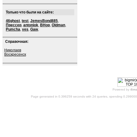
Только что были на сайте:
46ghost
,
test
,
JemesBond885
,
Прессер
,
antoniok
,
BHop
,
Oldman
,
Pumcha
,
ves
,
Gaw
,
Справочная:
Николаев
Воскресенск
Powered by
4im
Page generated in 0.396259 seconds with 24 queries, spending 0.29900