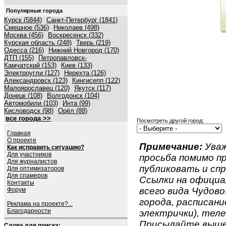
Популярные города
Курск (5844)
Санкт-Петербург (1841)
Смешное (536)
Николаев (498)
Москва (456)
Воскресенск (332)
Курская область (248)
Тверь (219)
Одесса (216)
Нижний Новгород (170)
ДТП (155)
Петропавловск-
Камчатский (153)
Киев (133)
Электроугли (127)
Нерехта (126)
Александровск (123)
Кингисепп (122)
Малоярославец (120)
Якутск (117)
Донецк (108)
Волгодонск (104)
Автомобили (103)
Инта (99)
Кисловодск (98)
Орёл (88)
все города >>
Посмотреть другой город:
Главная
О проекте
Примечание:
Уваж
Как исправить ситуацию?
Для участников
просьба помимо 
Для журналистов
публиковать и спр
Для оптимизаторов
Для спамеров
Ссылки на официа
Контакты
всего вида Чудово.
Форум
города, расписан
Реклама на проекте?...
Благодарности
электрички), теле
Присылайте вышеу
Слова для поиска: