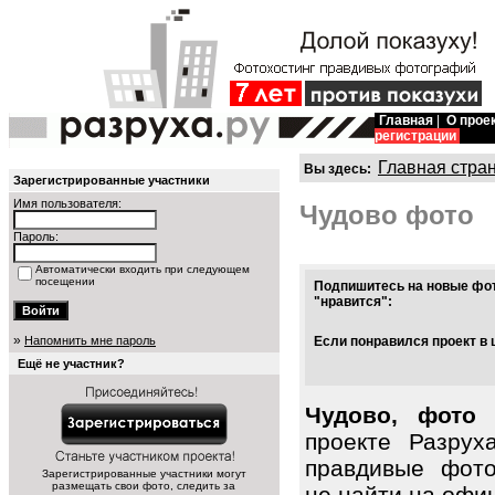
Главная
|
О прое
регистрации
Главная стра
Вы здесь:
Зарегистрированные участники
Имя пользователя:
Чудово фото
Пароль:
Автоматически входить при следующем
посещении
Подпишитесь на новые фот
"нравится":
»
Напомнить мне пароль
Если понравился проект в 
Ещё не участник?
Чудово, фото 
проекте Разрух
правдивые фото
Зарегистрированные участники могут
размещать свои фото, следить за
не найти на офиц