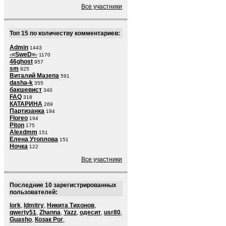
Все участники
Топ 15 по количеству комментариев:
Admin
1443
-=SweD=-
1170
46ghost
957
sm
825
Виталий Мазепа
591
dasha-k
355
бакшевист
340
FAQ
318
КАТАРИНА
269
Партизанка
194
Floreo
194
Piton
175
Alexdmm
151
Елена Утоплова
151
Ночка
122
Все участники
Последние 10 зарегистрированных
пользователей:
lork
,
ldmitry
,
Никита Тихонов
,
qwerty51
,
Zhanna
,
Yazz
,
одесит
,
usr80
,
Guasho
,
Козак Рог
,