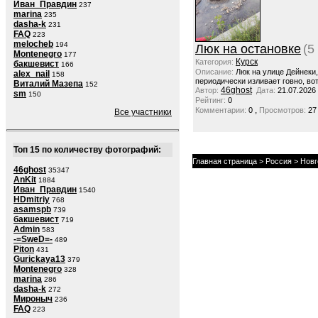
Иван_Правдин
237
marina
235
dasha-k
231
FAQ
223
melocheb
194
Люк на остановке
(5
Montenegro
177
Курск
Категория:
бакшевист
166
Описание:
Люк на улице Дейнеки
alex_nail
158
периодически изливает говно, вот
Виталий Мазепа
152
46ghost
Автор:
Дата:
21.07.2026
sm
150
Рейтинг:
0
,
Комментарии:
0
Просмотров:
27
Все участники
Топ 15 по количеству фотографий:
Главная страница
>
Россия
>
Новг
46ghost
35347
AnKit
1884
Иван_Правдин
1540
HDmitriy
768
asamspb
739
бакшевист
719
Admin
583
-=SweD=-
489
Piton
431
Gurickaya13
379
Montenegro
328
marina
286
dasha-k
272
Мироныч
236
FAQ
223