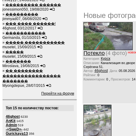
Finley11-, 24/08/2020
»
��������� ������
jonessimon050, 19/08/2020
Новые фотогра
»
���������
jimmyad07, 08/08/2020
»
��� ���� ������!
46ghost, 03/12/2017
»
�����������
Germanda, 01/10/2015
»
����� �����������
musetel, 15/09/2015
»
�����
Потекло
(4 фото)
ново
musetel, 15/09/2015
Курск
Категория:
»
�������
Описание:
Канализация во дворе
Miroslava, 19/08/2015
Серёгина 51.
»
�� ��������
46ghost
Автор:
Дата:
05.08.2026
Рейтинг:
0
����������������
,
Комментарии:
0
Просмотров:
14
�������
Myongdepue, 28/07/2015
Перейти на форум
Топ 15 по количеству постов:
46ghost
6230
AnKit
1415
Admin
519
-=SweD=-
442
Gurickaya13
356