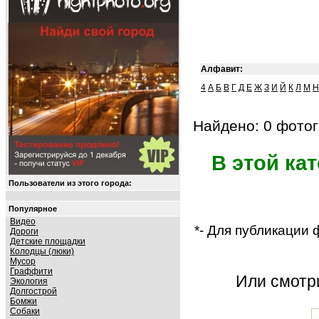
Алфавит:
4
А
Б
В
Г
Д
Е
Ж
З
И
Й
К
Л
М
Н
Найдено: 0 фотог
В этой ка
Пользователи из этого города:
Популярное
Видео
*- Для публикации
Дороги
Детские площадки
Колодцы (люки)
Мусор
Граффити
Или смот
Экология
Долгострой
Бомжи
Собаки